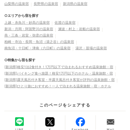
山梨県の温泉宿
長野県の温泉宿
新潟県の温泉宿
○エリアから宿を探す
上越・糸魚川・妙高の温泉宿
佐渡の温泉宿
新潟・月岡・阿賀野川の温泉宿
瀬波・村上・岩船の温泉宿
燕・三条・岩室・弥彦の温泉宿
柏崎・寺泊・長岡・魚沼（湯之谷）の温泉宿
南魚沼・十日町・津南（六日町）の温泉宿
湯沢・苗場の温泉宿
○特集から宿を探す
[新潟県]格安1泊2食付き！1万円以下で泊まれるおすすめ温泉旅館・宿
[新潟県]バイキング食べ放題！格安1万円以下のホテル・温泉旅館・宿
[新潟県]露天風呂付き客室・半露天風呂付き客室が評判の温泉旅館・宿
[新潟県]ひとり旅におすすめ！一人で泊まれる温泉旅館・宿・ホテル
このページをシェアする
LINE
X
Facebook
Mail