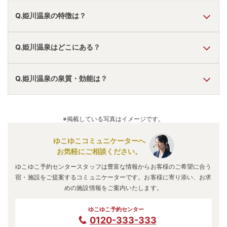
Q.姫川温泉の特徴は？
A.
温泉・お湯の特徴は
さらさら
しており、温泉地の雰囲気は
Q.姫川温泉はどこにある？
「静か・落ち着いた」「秘湯感がある」「近くに観光地あ
り」
と言われています。
姫川温泉
の口コミ情報の詳細は
こちら
。
A.
姫川温泉
は、
長野県北安曇郡小谷村北小谷
にあります。
Q.姫川温泉の泉質・効能は？
車でお越しの方は、糸魚川ICから車で約30分。
電車でお越しの方は、平岩駅から徒歩約5～10分。
姫川温泉
のアクセス情報の詳細は
こちら
。
A.
泉質は
炭酸水素塩泉、塩化物泉
などで、効能は
神経痛、リ
ウマチ、婦人病、皮膚病、糖尿病
などと言われています。
※掲載している写真はイメージです。
ゆこゆこコミュニケーターへ
お気軽にご相談ください。
ゆこゆこ予約センタースタッフは豊富な情報からお客様のご希望に合う
宿・施設をご提案するコミュニケーターです。お客様に寄り添い、お求
めの施設情報をご案内いたします。
ゆこゆこ予約センター
0120-333-333