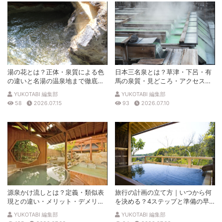
湯の花とは？正体・泉質による色
日本三名泉とは？草津・下呂・有
の違いと名湯の温泉地まで徹底解
馬の泉質・見どころ・アクセスを
説
徹底解説
YUKOTABI 編集部
YUKOTABI 編集部
58
2026.07.15
93
2026.07.10
源泉かけ流しとは？定義・類似表
旅行の計画の立て方｜いつから何
現との違い・メリット・デメリッ
を決める？4ステップと準備の早
トを解説
見表
YUKOTABI 編集部
YUKOTABI 編集部