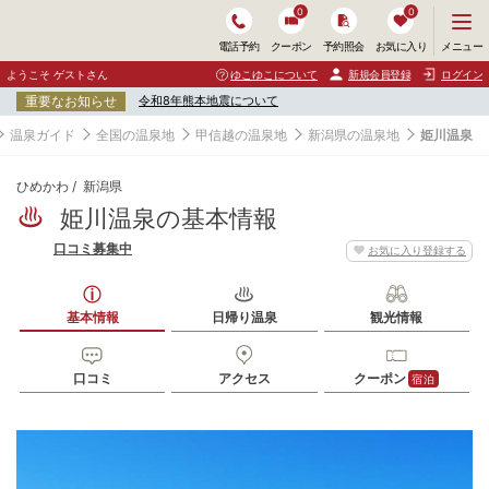
0
0
メ
メニュー
電話予約
クーポン
予約照会
お気に入り
ニ
ュ
ようこそ ゲストさん
ゆこゆこについて
新規会員登録
ログイン
ー
重要なお知らせ
令和8年熊本地震について
を
開
温泉ガイド
全国の温泉地
甲信越の温泉地
新潟県の温泉地
姫川温泉
く
ひめかわ
新潟県
姫川温泉の基本情報
口コミ募集中
お気に入り登録する
基本情報
日帰り温泉
観光情報
口コミ
アクセス
クーポン
宿泊