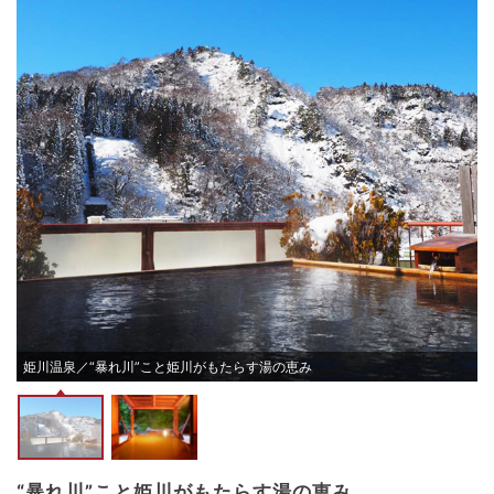
香
姫川温泉／“暴れ川”こと姫川がもたらす湯の恵み
“暴れ川”こと姫川がもたらす湯の恵み