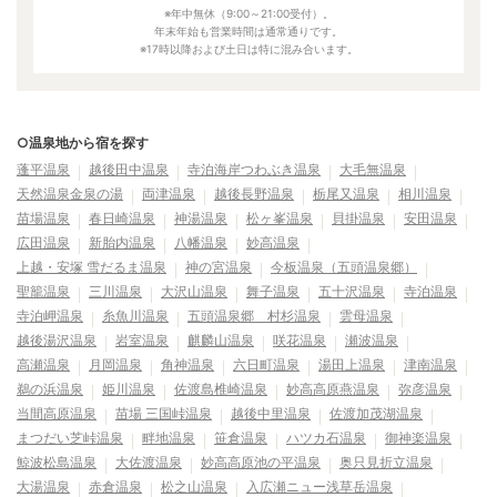
※年中無休（9:00～21:00受付）。
年末年始も営業時間は通常通りです。
※17時以降および土日は特に混み合います。
○温泉地から宿を探す
蓬平温泉
越後田中温泉
寺泊海岸つわぶき温泉
大毛無温泉
天然温泉金泉の湯
両津温泉
越後長野温泉
栃尾又温泉
相川温泉
苗場温泉
春日崎温泉
神湯温泉
松ヶ峯温泉
貝掛温泉
安田温泉
広田温泉
新胎内温泉
八幡温泉
妙高温泉
上越・安塚 雪だるま温泉
神の宮温泉
今板温泉（五頭温泉郷）
聖籠温泉
三川温泉
大沢山温泉
舞子温泉
五十沢温泉
寺泊温泉
寺泊岬温泉
糸魚川温泉
五頭温泉郷 村杉温泉
雲母温泉
越後湯沢温泉
岩室温泉
麒麟山温泉
咲花温泉
瀬波温泉
高瀬温泉
月岡温泉
角神温泉
六日町温泉
湯田上温泉
津南温泉
鵜の浜温泉
姫川温泉
佐渡島椎崎温泉
妙高高原燕温泉
弥彦温泉
当間高原温泉
苗場 三国峠温泉
越後中里温泉
佐渡加茂湖温泉
まつだい芝峠温泉
畔地温泉
笹倉温泉
ハツカ石温泉
御神楽温泉
鯨波松島温泉
大佐渡温泉
妙高高原池の平温泉
奥只見折立温泉
大湯温泉
赤倉温泉
松之山温泉
入広瀬ニュー浅草岳温泉