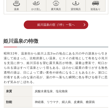
姫川温泉の宿（1件）一覧へ
姫川温泉の特徴
昭和32年、温泉街から姫川上流3㎞の地点にある川の中の源泉から引き
湯して始まった、比較的新しい温泉。ヒスイの産地として有名な小滝川
を支流に持つ、姫川渓谷を望む露天風呂が特徴。湯量は豊富で、蛇口か
ら出る湯はすべて温泉という宿もある。ほのかに硫黄の香りがする無色
透明の湯は、日によって濃い黄色や緑色になることもあるとか。湯口に
付着する真っ白な湯の花が、湯の中へ落ちた瞬間に色を帯びる様子に思
わず笑みがこぼれる。
泉質
炭酸水素塩泉、塩化物泉
効能
神経痛、リウマチ、婦人病、皮膚病、糖尿病