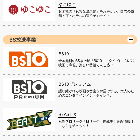
ゆこゆこ
お客様の『良質な温泉旅』をお手伝い。国内の旅
館・宿・ホテルの宿泊予約サイト
BS放送事業
BS10
全国無料のBS放送局『BS10』。クイズにゴルフに
映画に麻雀、楽しい番組てんこ盛り！
BS10プレミアム
語り継がれる映画や音楽をお届けする、大人のた
めのエンタテインメントチャンネル
BEAST X
麻雀プロリーグ「Mリーグ」参戦中！最新情報は
こちらをチェック！