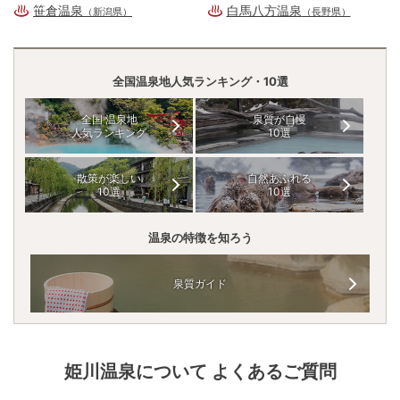
笹倉温泉
白馬八方温泉
（新潟県）
（長野県）
全国温泉地人気ランキング・10選
全国 温泉地
泉質が自慢
人気ランキング
10選
散策が楽しい
自然あふれる
10選
10選
温泉の特徴を知ろう
泉質ガイド
姫川温泉
について よくあるご質問