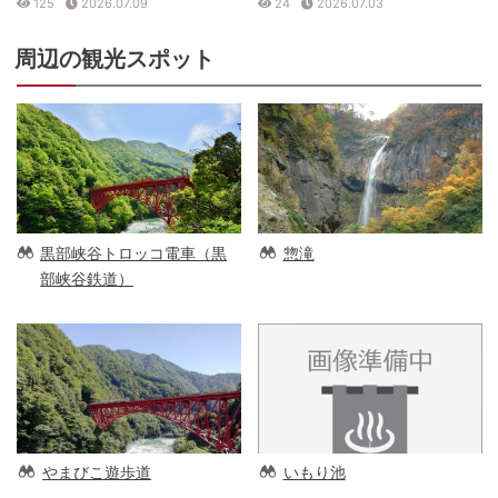
125
2026.07.09
24
2026.07.03
周辺の観光スポット
黒部峡谷トロッコ電車（黒
惣滝
部峡谷鉄道）
やまびこ遊歩道
いもり池