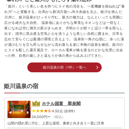
「姫川」という美しい名を持つヒスイ色の渓谷も、一度機嫌を損ねれば“暴
れ川”へと変貌する。白馬から新潟方面へJR大糸線を北上。姫川を挟んだ
川岸に、姫川温泉がひっそり佇む。最大の魅力は、なんといっても周囲に
広がる雄大な大自然。 温泉地にありがちな華美なネオンなどは一切なく、
夜になれば空に満天の星がきらめき、月明かりが煌々と辺り一帯を照らし
出す。清浄に澄み渡る空気と心を洗うような美しい自然に囲まれ、日常を
忘れて安らぐには最適の環境と言えよう。 温泉街一角の山肌に、余った湯
が湯けむりを立ち昇らせながら流れ落ちる姿に本物の温泉を確信。姫川の
ヒスイを配した露天風呂で、ローカル電車が橋を渡るのどかな光景に出会
った時、自然の厳しさと温もりが体の奥から込み上げてきた。
姫川温泉の宿（1件）一覧へ
姫川温泉の宿
ホテル国富 翠泉閣
4.50点 (全8件)
24,000
円〜
（税込）
山間の隠れ里に佇む、上質な湯宿。素材と向き合う一皿に圧巻