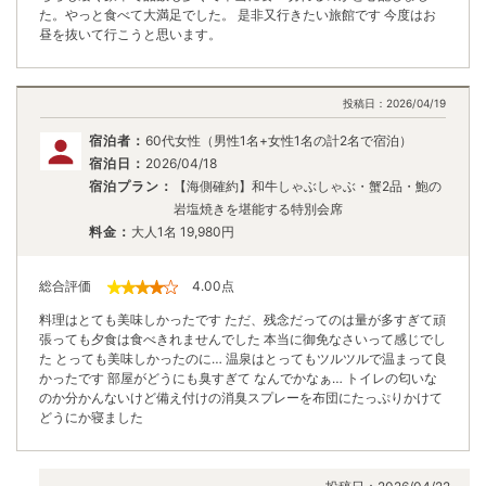
た。やっと食べて大満足でした。 是非又行きたい旅館です 今度はお
昼を抜いて行こうと思います。
投稿日：
2026/04/19
宿泊者：
60代女性（男性1名+女性1名の計2名で宿泊）
宿泊日：
2026/04/18
宿泊プラン：
【海側確約】和牛しゃぶしゃぶ・蟹2品・鮑の
岩塩焼きを堪能する特別会席
料金：
大人1名
19,980
円
総合評価
4.00
点
料理はとても美味しかったです ただ、残念だってのは量が多すぎて頑
張っても夕食は食べきれませんでした 本当に御免なさいって感じでし
た とっても美味しかったのに… 温泉はとってもツルツルで温まって良
かったです 部屋がどうにも臭すぎて なんでかなぁ… トイレの匂いな
のか分かんないけど備え付けの消臭スプレーを布団にたっぷりかけて
どうにか寝ました