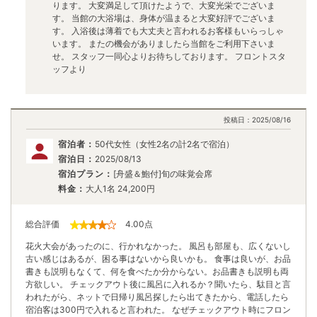
ります。 大変満足して頂けたようで、大変光栄でございま
す。 当館の大浴場は、身体が温まると大変好評でございま
す。 入浴後は薄着でも大丈夫と言われるお客様もいらっしゃ
います。 またの機会がありましたら当館をご利用下さいま
せ。 スタッフ一同心よりお待ちしております。 フロントスタ
ッフより
投稿日：
2025/08/16
宿泊者：
50代女性（女性2名の計2名で宿泊）
宿泊日：
2025/08/13
宿泊プラン：
[舟盛＆鮑付]旬の味覚会席
料金：
大人1名
24,200
円
総合評価
4.00
点
花火大会があったのに、行かれなかった。 風呂も部屋も、広くないし
古い感じはあるが、困る事はないから良いかも。 食事は良いが、お品
書きも説明もなくて、何を食べたか分からない。お品書きも説明も両
方欲しい。 チェックアウト後に風呂に入れるか？聞いたら、駄目と言
われたがら、ネットで日帰り風呂探したら出てきたから、電話したら
宿泊客は300円で入れると言われた。 なぜチェックアウト時にフロン