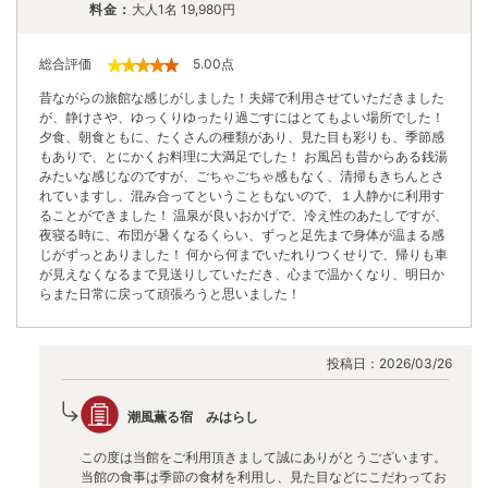
料金：
大人1名
19,980
円
総合評価
5.00
点
昔ながらの旅館な感じがしました！夫婦で利用させていただきました
が、静けさや、ゆっくりゆったり過ごすにはとてもよい場所でした！
夕食、朝食ともに、たくさんの種類があり、見た目も彩りも、季節感
もありで、とにかくお料理に大満足でした！ お風呂も昔からある銭湯
みたいな感じなのですが、ごちゃごちゃ感もなく、清掃もきちんとさ
れていますし、混み合ってということもないので、１人静かに利用す
ることができました！ 温泉が良いおかげで、冷え性のあたしですが、
夜寝る時に、布団が暑くなるくらい、ずっと足先まで身体が温まる感
じがずっとありました！ 何から何までいたれりつくせりで、帰りも車
が見えなくなるまで見送りしていただき、心まで温かくなり、明日か
らまた日常に戻って頑張ろうと思いました！
投稿日：
2026/03/26
潮風薫る宿 みはらし
この度は当館をご利用頂きまして誠にありがとうございます。
当館の食事は季節の食材を利用し、見た目などにこだわってお