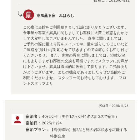
投稿日：
2026/04/22
潮風薫る宿 みはらし
この度は当館をご利用頂きまして誠にありがとうございます。
食事量や客室の異臭に関しましてお客様に大変ご迷惑をおかけ
して大変申し訳ございませんでした。 食事に関しましては、
ご予約の際に量より質をメインでや、量を減らしてほしいなど
ご連絡を頂ければ対応させて頂きますので遠慮なくお申し付け
くださいませ。 また、客室の異臭に関しましては、混雑状況
にもよりますがお部屋の交換も可能ですのでスタッフにお声が
け下さいませ。異臭は徹底的に改善して参ります。ご指摘あり
がとうございます。 またの機会がありましたらぜひ当館をご
利用くださいませ。 スタッフ一同お待ちしております。 フロ
ントスタッフより
投稿日：
2025/11/25
宿泊者：
40代女性（男性1名+女性1名の計2名で宿泊）
宿泊日：
2025/11/24
宿泊プラン：
【海側確約】蟹2品と鮑の岩塩焼きを堪能する
特別会席