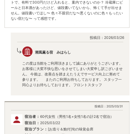
トで、有料で300円だけど入れると、案内できないのか？ 冷蔵庫にビ
ールと日本酒があったけど、値段書いてないから、怖くて手が出せま
せん。値段書いてほし〜 色々不親切だな〜悪くないのに色々もったい
ない宿だな〜 って感想です。
投稿日：
2026/03/26
潮風薫る宿 みはらし
この度は当館をご利用頂きまして誠にありがとうございます。
お客様に大変不快な思いをさせてしまい大変申し訳ございませ
ん。 今後は、改善点を踏まえたうえでサービス向上に努めて
参ります。 またのご利用お待ちしております。 スタッフ一
同心よりお待ちしております。 フロントスタッフ
投稿日：
2025/03/31
宿泊者：
60代女性（男性1名+女性1名の計2名で宿泊）
宿泊日：
2025/03/22
宿泊プラン：
[お造り＆鮑付]旬の味覚会席