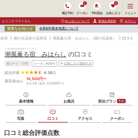
0
0
メ
メニュー
電話予約
クーポン
予約照会
お気に入り
ニ
ュ
ようこそ ゲストさん
ゆこゆこについて
新規会員登録
ログイン
ー
重要なお知らせ
令和8年熊本地震について
を
開
温泉宿
鵜の浜温泉の温泉宿
潮風薫る宿 みはらし
（鵜の浜温泉）
口コミ
く
シオカゼカオルヤドミハラシ
潮風薫る宿 みはらし
の口コミ
お気に入り登録する
宿コード :
1791
クーポン利用可
4.38
点
総合評価
16,500円〜
最安値
(税込)
大人2名 (合計 33,000円〜)
基本情報
お風呂
宿泊プラン
予約
写真
口コミ
アクセス
クーポン
口コミ総合評価点数