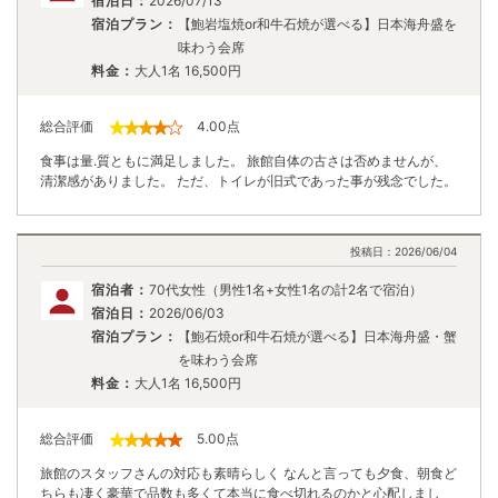
宿泊日：
2026/07/13
宿泊プラン：
【鮑岩塩焼or和牛石焼が選べる】日本海舟盛を
味わう会席
料金：
大人1名
16,500
円
総合評価
4.00
点
食事は量.質ともに満足しました。 旅館自体の古さは否めませんが、
清潔感がありました。 ただ、トイレが旧式であった事が残念でした。
投稿日：
2026/06/04
宿泊者：
70代女性（男性1名+女性1名の計2名で宿泊）
宿泊日：
2026/06/03
宿泊プラン：
【鮑石焼or和牛石焼が選べる】日本海舟盛・蟹
を味わう会席
料金：
大人1名
16,500
円
総合評価
5.00
点
旅館のスタッフさんの対応も素晴らしく なんと言っても夕食、朝食ど
ちらも凄く豪華で品数も多くて本当に食べ切れるのかと心配しまし