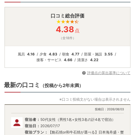
口コミ総合評価
4.38
点
（全18件）
風呂
4.16
夕食
4.83
朝食
4.77
部屋・施設
3.55
接客・
サービス
4.66
清潔さ
4.22
評価点の算出基準について
最新の口コミ
（投稿から2年未満）
※口コミ投稿文がない場合は表示されません
投稿日：
2026/08/03
宿泊者：
50代女性（男性1名+女性3名の計4名で宿泊）
宿泊日：
2026/07/17
宿泊プラン：
【鮑石焼or和牛石焼が選べる】日本海舟盛・蟹