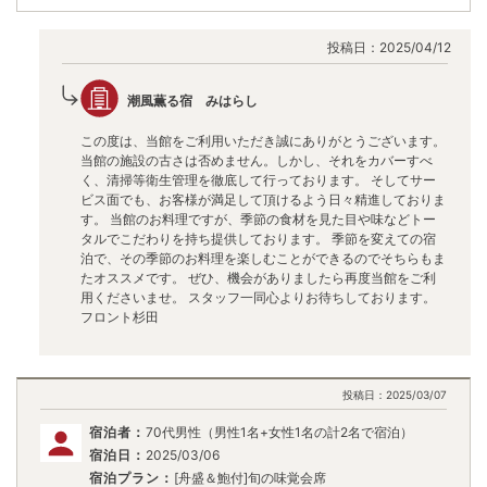
投稿日：
2025/04/12
潮風薫る宿 みはらし
この度は、当館をご利用いただき誠にありがとうございます。
当館の施設の古さは否めません。しかし、それをカバーすべ
く、清掃等衛生管理を徹底して行っております。 そしてサー
ビス面でも、お客様が満足して頂けるよう日々精進しておりま
す。 当館のお料理ですが、季節の食材を見た目や味などトー
タルでこだわりを持ち提供しております。 季節を変えての宿
泊で、その季節のお料理を楽しむことができるのでそちらもま
たオススメです。 ぜひ、機会がありましたら再度当館をご利
用くださいませ。 スタッフ一同心よりお待ちしております。
フロント杉田
投稿日：
2025/03/07
宿泊者：
70代男性（男性1名+女性1名の計2名で宿泊）
宿泊日：
2025/03/06
宿泊プラン：
[舟盛＆鮑付]旬の味覚会席