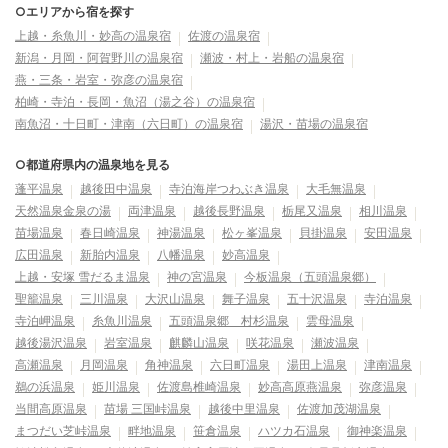
○エリアから宿を探す
上越・糸魚川・妙高の温泉宿
佐渡の温泉宿
新潟・月岡・阿賀野川の温泉宿
瀬波・村上・岩船の温泉宿
燕・三条・岩室・弥彦の温泉宿
柏崎・寺泊・長岡・魚沼（湯之谷）の温泉宿
南魚沼・十日町・津南（六日町）の温泉宿
湯沢・苗場の温泉宿
○都道府県内の温泉地を見る
蓬平温泉
越後田中温泉
寺泊海岸つわぶき温泉
大毛無温泉
天然温泉金泉の湯
両津温泉
越後長野温泉
栃尾又温泉
相川温泉
苗場温泉
春日崎温泉
神湯温泉
松ヶ峯温泉
貝掛温泉
安田温泉
広田温泉
新胎内温泉
八幡温泉
妙高温泉
上越・安塚 雪だるま温泉
神の宮温泉
今板温泉（五頭温泉郷）
聖籠温泉
三川温泉
大沢山温泉
舞子温泉
五十沢温泉
寺泊温泉
寺泊岬温泉
糸魚川温泉
五頭温泉郷 村杉温泉
雲母温泉
越後湯沢温泉
岩室温泉
麒麟山温泉
咲花温泉
瀬波温泉
高瀬温泉
月岡温泉
角神温泉
六日町温泉
湯田上温泉
津南温泉
鵜の浜温泉
姫川温泉
佐渡島椎崎温泉
妙高高原燕温泉
弥彦温泉
当間高原温泉
苗場 三国峠温泉
越後中里温泉
佐渡加茂湖温泉
まつだい芝峠温泉
畔地温泉
笹倉温泉
ハツカ石温泉
御神楽温泉