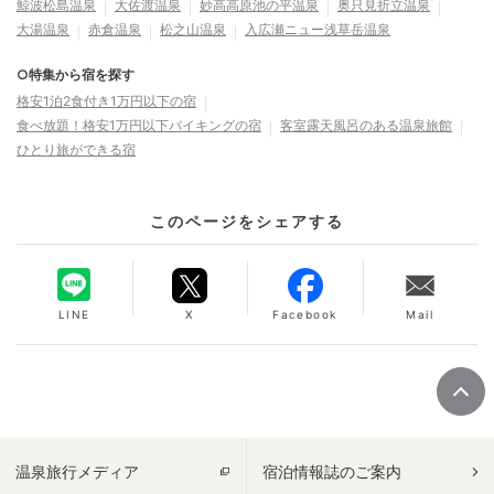
鯨波松島温泉
大佐渡温泉
妙高高原池の平温泉
奥只見折立温泉
大湯温泉
赤倉温泉
松之山温泉
入広瀬ニュー浅草岳温泉
○特集から宿を探す
格安1泊2食付き1万円以下の宿
食べ放題！格安1万円以下バイキングの宿
客室露天風呂のある温泉旅館
ひとり旅ができる宿
このページをシェアする
LINE
X
Facebook
Mail
温泉旅行メディア
宿泊情報誌のご案内