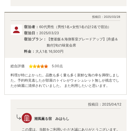
投稿日：
2025/03/28
宿泊者：
60代男性（男性1名+女性1名の計2名で宿泊）
宿泊日：
2025/03/23
宿泊プラン：
【蟹釜飯＆海側客室グレードアップ】[舟盛＆
鮑付]旬の味覚会席
料金：
大人1名
16,500
円
総合評価
5.00
点
料理が特によかった。品数も多く量も多く新鮮な海の幸を満喫しまし
た。予約時見逃したが部屋のトイレがウォシュレット無しが残念でし
たが綺麗に清掃されていました。 また利用したいと思います。
投稿日：
2025/04/12
潮風薫る宿 みはらし
この度は、当館をご利用いただき誠にありがとうございます。