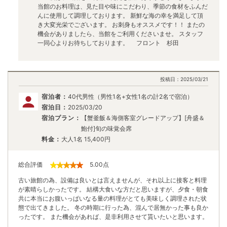
当館のお料理は、見た目や味にこだわり、季節の食材をふんだ
んに使用して調理しております。 新鮮な海の幸を満足して頂
き大変光栄でございます。 お刺身もオススメです！！ またの
機会がありましたら、当館をご利用くださいませ。 スタッフ
一同心よりお待ちしております。 フロント 杉田
投稿日：
2025/03/21
宿泊者：
40代男性（男性1名+女性1名の計2名で宿泊）
宿泊日：
2025/03/20
宿泊プラン：
【蟹釜飯＆海側客室グレードアップ】[舟盛＆
鮑付]旬の味覚会席
料金：
大人1名
15,400
円
総合評価
5.00
点
古い旅館の為、設備は良いとは言えませんが、それ以上に接客と料理
が素晴らしかったです。 結構大食いな方だと思いますが、夕食・朝食
共に本当にお腹いっぱいなる量の料理がとても美味しく調理された状
態で出てきました。 冬の時期に行った為、混んで居無かった事も良か
ったです。 また機会があれば、是非利用させて貰いたいと思います。