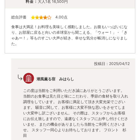
料金：
大人1名
16,500
円
総合評価
4.00
点
食事は大満足！お料理も美味しく感動しました。お腹もいっぱいにな
り、お部屋に戻ると向いの卓球室から聞こえる、「ウォー！」・「き
ゃあー！」等ものすごい大声が続き、幸せな気分が帳消しになりまし
た。
投稿日：
2025/04/12
潮風薫る宿 みはらし
この度は当館をご利用いただき誠にありがとうございます。
当館のお食事は見た目と味にこだわり、季節の食材を取り入れ
調理をしています。 お客様に満足して頂き大変光栄でござい
ます。 騒音に関して、お客様に大変不快な思いをさせてしま
い大変申し訳ございません。 その際は、スタッフからお客様
にお伝え致しますので、遠慮なくスタッフにお申し付けくださ
いませ。 またの機会がありましたら当館をご利用くださいま
せ。 スタッフ一同心よりお待ちしております。 フロント 杉
田