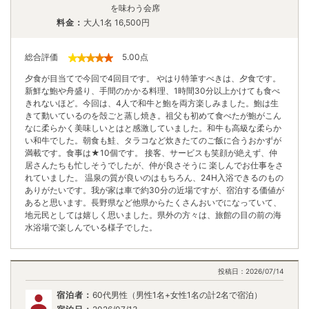
を味わう会席
料金：
大人1名
16,500
円
総合評価
5.00
点
夕食が目当てで今回で4回目です。 やはり特筆すべきは、夕食です。
新鮮な鮑や舟盛り、手間のかかる料理、1時間30分以上かけても食べ
きれないほど。今回は、4人で和牛と鮑を両方楽しみました。鮑は生
きて動いているのを殻ごと蒸し焼き。祖父も初めて食べたが鮑がこん
なに柔らかく美味しいとはと感激していました。和牛も高級な柔らか
い和牛でした。朝食も鮭、タラコなど炊きたてのご飯に合うおかずが
満載です。食事は★10個です。 接客、サービスも笑顔が絶えず、仲
居さんたちも忙しそうでしたが、仲が良さそうに 楽しんでお仕事をさ
れていました。 温泉の質が良いのはもちろん、24H入浴できるのもの
ありがたいです。我が家は車で約30分の近場ですが、宿泊する価値が
あると思います。長野県など他県からたくさんおいでになっていて、
地元民としては嬉しく思いました。県外の方々は、旅館の目の前の海
水浴場で楽しんでいる様子でした。
投稿日：
2026/07/14
宿泊者：
60代男性（男性1名+女性1名の計2名で宿泊）