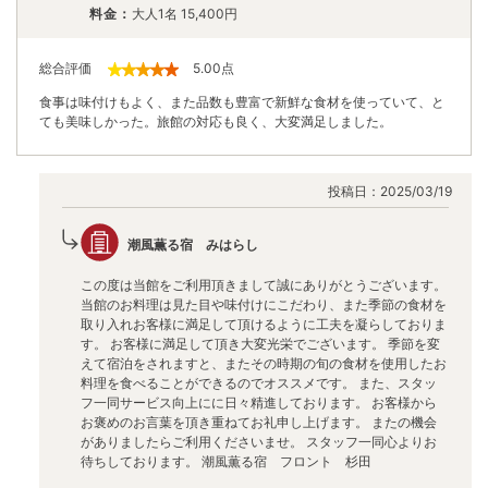
料金：
大人1名
15,400
円
総合評価
5.00
点
食事は味付けもよく、また品数も豊富で新鮮な食材を使っていて、と
ても美味しかった。旅館の対応も良く、大変満足しました。
投稿日：
2025/03/19
潮風薫る宿 みはらし
この度は当館をご利用頂きまして誠にありがとうございます。
当館のお料理は見た目や味付けにこだわり、また季節の食材を
取り入れお客様に満足して頂けるように工夫を凝らしておりま
す。 お客様に満足して頂き大変光栄でございます。 季節を変
えて宿泊をされますと、またその時期の旬の食材を使用したお
料理を食べることができるのでオススメです。 また、スタッ
フ一同サービス向上にに日々精進しております。 お客様から
お褒めのお言葉を頂き重ねてお礼申し上げます。 またの機会
がありましたらご利用くださいませ。 スタッフ一同心よりお
待ちしております。 潮風薫る宿 フロント 杉田