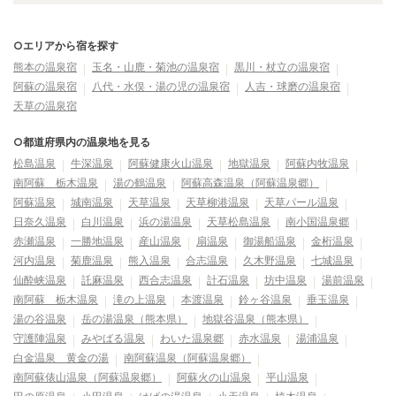
○エリアから宿を探す
熊本の温泉宿
玉名・山鹿・菊池の温泉宿
黒川・杖立の温泉宿
阿蘇の温泉宿
八代・水俣・湯の児の温泉宿
人吉・球磨の温泉宿
天草の温泉宿
○都道府県内の温泉地を見る
松島温泉
牛深温泉
阿蘇健康火山温泉
地獄温泉
阿蘇内牧温泉
南阿蘇 栃木温泉
湯の鶴温泉
阿蘇高森温泉（阿蘇温泉郷）
阿蘇温泉
城南温泉
天草温泉
天草柳港温泉
天草パール温泉
日奈久温泉
白川温泉
浜の湯温泉
天草松島温泉
南小国温泉郷
赤瀬温泉
一勝地温泉
産山温泉
扇温泉
御湯船温泉
金桁温泉
河内温泉
菊鹿温泉
熊入温泉
合志温泉
久木野温泉
七城温泉
仙酔峡温泉
託麻温泉
西合志温泉
計石温泉
坊中温泉
湯前温泉
南阿蘇 栃木温泉
滝の上温泉
本渡温泉
鈴ヶ谷温泉
垂玉温泉
湯の谷温泉
岳の湯温泉（熊本県）
地獄谷温泉（熊本県）
守護陣温泉
みやばる温泉
わいた温泉郷
赤水温泉
湯浦温泉
白金温泉 黄金の湯
南阿蘇温泉（阿蘇温泉郷）
南阿蘇俵山温泉（阿蘇温泉郷）
阿蘇火の山温泉
平山温泉