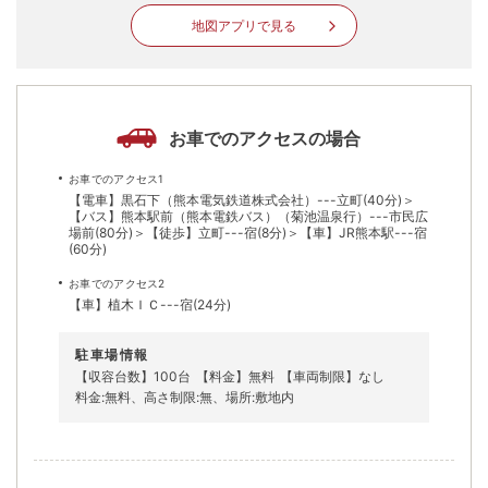
地図アプリで見る
お車でのアクセスの場合
お車でのアクセス1
【電車】黒石下（熊本電気鉄道株式会社）---立町(40分)＞
【バス】熊本駅前（熊本電鉄バス）（菊池温泉行）---市民広
場前(80分)＞【徒歩】立町---宿(8分)＞【車】JR熊本駅---宿
(60分)
お車でのアクセス2
【車】植木ＩＣ---宿(24分)
駐車場情報
【収容台数】100台
【料金】無料
【車両制限】なし
料金:無料、高さ制限:無、場所:敷地内