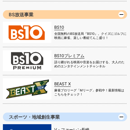
BS放送事業
BS10
全国無料のBS放送局『BS10』。クイズにゴルフに
映画に麻雀、楽しい番組てんこ盛り！
BS10プレミアム
語り継がれる映画や音楽をお届けする、大人のた
めのエンタテインメントチャンネル
BEAST X
麻雀プロリーグ「Mリーグ」参戦中！最新情報は
こちらをチェック！
スポーツ・地域創生事業
V・ファーレン長崎