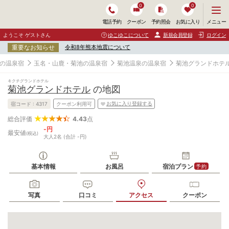
0
0
メ
メニュー
電話予約
クーポン
予約照会
お気に入り
ニ
ュ
ようこそ ゲストさん
ゆこゆこについて
新規会員登録
ログイン
ー
重要なお知らせ
令和8年熊本地震について
を
開
の温泉宿
玉名・山鹿・菊池の温泉宿
菊池温泉の温泉宿
菊池グランドホテ
く
キクチグランドホテル
菊池グランドホテル
の地図
お気に入り登録する
宿コード :
4317
クーポン利用可
4.43
点
総合評価
-円
最安値
(税込)
大人2名 (合計 -円)
基本情報
お風呂
宿泊プラン
予約
写真
口コミ
アクセス
クーポン