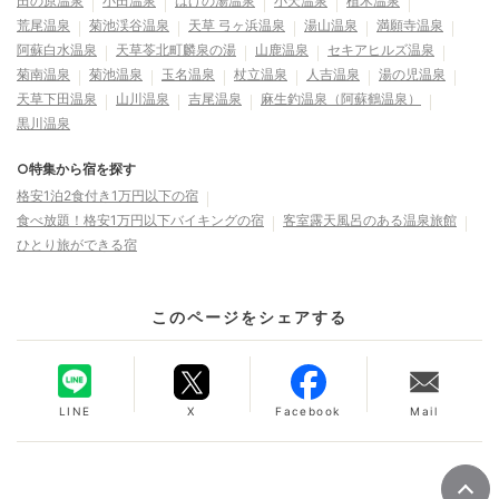
田の原温泉
小田温泉
はげの湯温泉
小天温泉
植木温泉
荒尾温泉
菊池渓谷温泉
天草 弓ヶ浜温泉
湯山温泉
満願寺温泉
阿蘇白水温泉
天草苓北町麟泉の湯
山鹿温泉
セキアヒルズ温泉
菊南温泉
菊池温泉
玉名温泉
杖立温泉
人吉温泉
湯の児温泉
天草下田温泉
山川温泉
吉尾温泉
麻生釣温泉（阿蘇鶴温泉）
黒川温泉
○特集から宿を探す
格安1泊2食付き1万円以下の宿
食べ放題！格安1万円以下バイキングの宿
客室露天風呂のある温泉旅館
ひとり旅ができる宿
このページをシェアする
LINE
X
Facebook
Mail