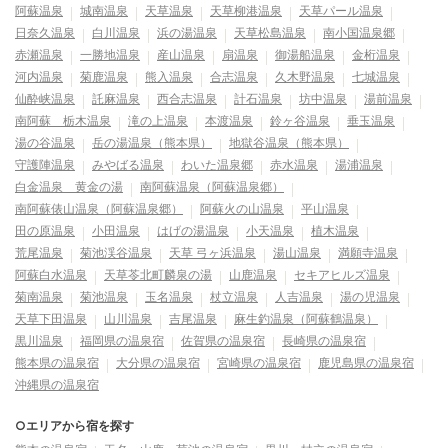
阿蘇温泉
城南温泉
天草温泉
天草柳港温泉
天草パール温泉
日奈久温泉
白川温泉
浜の湯温泉
天草松島温泉
南小国温泉郷
赤瀬温泉
一勝地温泉
産山温泉
扇温泉
御湯船温泉
金桁温泉
河内温泉
菊鹿温泉
熊入温泉
合志温泉
久木野温泉
七城温泉
仙酔峡温泉
託麻温泉
西合志温泉
計石温泉
坊中温泉
湯前温泉
南阿蘇 栃木温泉
滝の上温泉
本渡温泉
鈴ヶ谷温泉
垂玉温泉
湯の谷温泉
岳の湯温泉（熊本県）
地獄谷温泉（熊本県）
守護陣温泉
みやばる温泉
わいた温泉郷
赤水温泉
湯浦温泉
白金温泉 黄金の湯
南阿蘇温泉（阿蘇温泉郷）
南阿蘇俵山温泉（阿蘇温泉郷）
阿蘇火の山温泉
平山温泉
田の原温泉
小田温泉
はげの湯温泉
小天温泉
植木温泉
荒尾温泉
菊池渓谷温泉
天草 弓ヶ浜温泉
湯山温泉
満願寺温泉
阿蘇白水温泉
天草苓北町麟泉の湯
山鹿温泉
セキアヒルズ温泉
菊南温泉
菊池温泉
玉名温泉
杖立温泉
人吉温泉
湯の児温泉
天草下田温泉
山川温泉
吉尾温泉
麻生釣温泉（阿蘇鶴温泉）
黒川温泉
福岡県の温泉宿
佐賀県の温泉宿
長崎県の温泉宿
熊本県の温泉宿
大分県の温泉宿
宮崎県の温泉宿
鹿児島県の温泉宿
沖縄県の温泉宿
○エリアから宿を探す