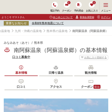
0
0
メ
メニュー
電話予約
クーポン
予約照会
お気に入り
ニ
ュ
ようこそ ゲストさん
ゆこゆこについて
新規会員登録
ログイン
ー
重要なお知らせ
令和8年熊本地震について
を
開
の温泉地
九州・沖縄の温泉地
熊本県の温泉地
南阿蘇温泉（阿蘇温泉郷）
く
みなみあそ（あそ）
熊本県
南阿蘇温泉（阿蘇温泉郷）の基本情報
口コミ募集中
お気に入り登録する
基本情報
日帰り温泉
観光情報
口コミ
アクセス
クーポン
宿泊