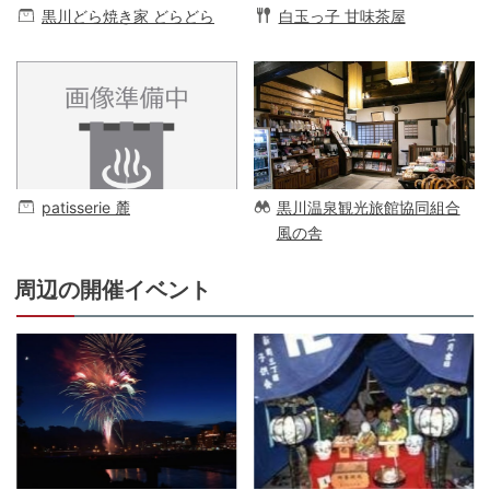
黒川どら焼き家 どらどら
白玉っ子 甘味茶屋
patisserie 麓
黒川温泉観光旅館協同組合
風の舎
周辺の開催イベント