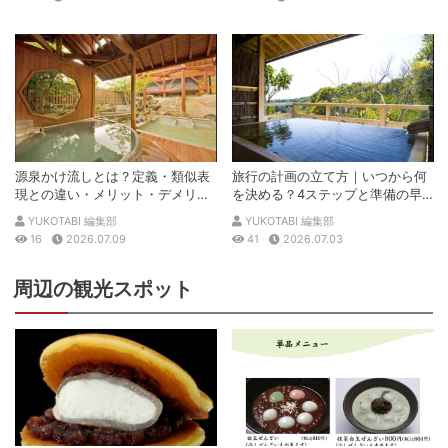
源泉かけ流しとは？定義・類似表
旅行の計画の立て方｜いつから何
現との違い・メリット・デメリッ
を決める？4ステップと準備の早
トを解説
見表
YUKOTABI 編集部
YUKOTABI 編集部
16
2026.07.09
41
2026.07.03
周辺の観光スポット