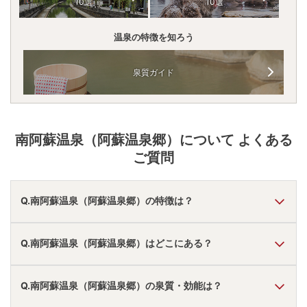
10選
10選
温泉の特徴を知ろう
泉質ガイド
南阿蘇温泉（阿蘇温泉郷）
について よくある
ご質問
Q.南阿蘇温泉（阿蘇温泉郷）の特徴は？
A.
温泉・お湯の特徴は
とろとろ・さらさら
しており、温泉地
Q.南阿蘇温泉（阿蘇温泉郷）はどこにある？
の雰囲気は
「静か・落ち着いた」「近くに観光地あり」
と
言われています。
南阿蘇温泉（阿蘇温泉郷）
の口コミ情報の詳細は
こちら
。
A.
南阿蘇温泉（阿蘇温泉郷）
は、
熊本県阿蘇郡南阿蘇村立野
Q.南阿蘇温泉（阿蘇温泉郷）の泉質・効能は？
にあります。
車でお越しの方は、熊本ICから車で約35分。