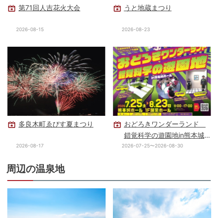
第71回人吉花火大会
うと地蔵まつり
2026-08-15
2026-08-23
多良木町ゑびす夏まつり
おどろきワンダーランド
錯覚科学の遊園地in熊本城
ホール
2026-08-17
2026-07-25〜2026-08-30
周辺の温泉地