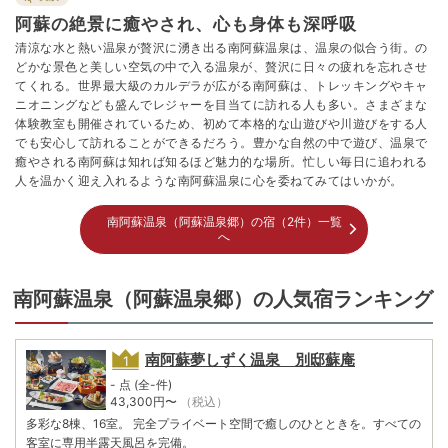
阿蘇の絶景に癒やされ、心も身体も深呼吸
清涼な水と熱い温泉が贅沢に湧き出る南阿蘇温泉は、温泉の似合う街。の
どかな景色と美しい空気の中で入る温泉が、贅沢に日々の疲れを忘れさせ
てくれる。世界最大級のカルデラが広がる南阿蘇は、トレッキングやキャ
ニオニングなども盛んでレジャーを目当てに訪れる人も多い。さまざまな
体験教室も開催されているため、初めて本格的な山遊びや川遊びをする人
でも安心して訪れることができるだろう。豊かな自然の中で遊び、温泉で
癒やされる南阿蘇は知れば知るほど魅力的な場所。忙しい毎日に追われる
人を温かく迎え入れるような南阿蘇温泉に心を委ねてみてはいかが。
南阿蘇温泉（阿蘇温泉郷）の宿（2件）一覧
へ
南阿蘇温泉（阿蘇温泉郷）の人気宿ランキング
南阿蘇夢しずく温泉 別邸蘇庵
- 点 (全-件)
43,300
円〜
（税込）
多彩な8棟、16室。 完全プライベート空間で癒しのひとときを。すべての
客室に専用半露天風呂を完備。