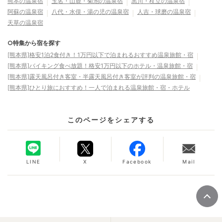
熊本の温泉宿
玉名・山鹿・菊池の温泉宿
黒川・杖立の温泉宿
阿蘇の温泉宿
八代・水俣・湯の児の温泉宿
人吉・球磨の温泉宿
天草の温泉宿
○特集から宿を探す
[熊本県]格安1泊2食付き！1万円以下で泊まれるおすすめ温泉旅館・宿
[熊本県]バイキング食べ放題！格安1万円以下のホテル・温泉旅館・宿
[熊本県]露天風呂付き客室・半露天風呂付き客室が評判の温泉旅館・宿
[熊本県]ひとり旅におすすめ！一人で泊まれる温泉旅館・宿・ホテル
このページをシェアする
LINE
X
Facebook
Mail