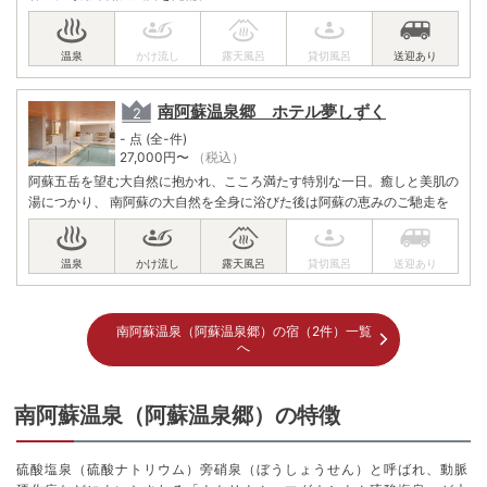
南阿蘇温泉郷 ホテル夢しずく
- 点 (全-件)
27,000
円〜
（税込）
阿蘇五岳を望む大自然に抱かれ、こころ満たす特別な一日。癒しと美肌の
湯につかり、 南阿蘇の大自然を全身に浴びた後は阿蘇の恵みのご馳走を
南阿蘇温泉（阿蘇温泉郷）の宿（2件）一覧
へ
南阿蘇温泉（阿蘇温泉郷）の特徴
硫酸塩泉（硫酸ナトリウム）旁硝泉（ぼうしょうせん）と呼ばれ、動脈