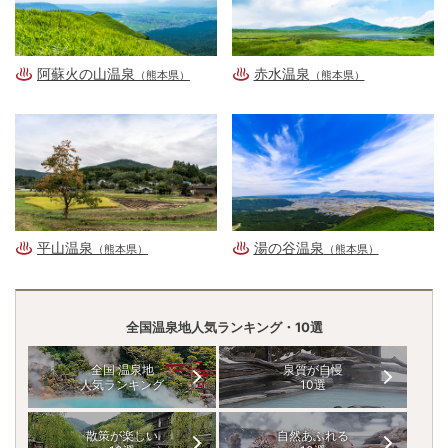
阿蘇火の山温泉
赤水温泉
（熊本県）
（熊本県）
平山温泉
湯の谷温泉
（熊本県）
（熊本県）
全国温泉地人気ランキング・10選
全国 温泉地
泉質が自慢
人気ランキング
10選
散策が楽しい
自然あふれる