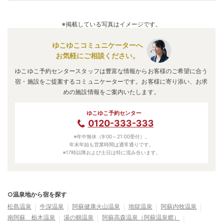
電車でお越しの方は、赤水駅からタクシーで約5分。
A.
泉質は
硫酸塩泉
などで、効能は
動脈硬化、美肌
などと言わ
南阿蘇温泉（阿蘇温泉郷）
のアクセス情報の詳細は
こち
れています。
※掲載している写真はイメージです。
ら
。
ゆこゆこコミュニケーターへ
お気軽にご相談ください。
ゆこゆこ予約センタースタッフは豊富な情報からお客様のご希望に合う
宿・施設をご提案するコミュニケーターです。お客様に寄り添い、お求
めの施設情報をご案内いたします。
ゆこゆこ予約センター
0120-333-333
※年中無休（9:00～21:00受付）。
年末年始も営業時間は通常通りです。
※17時以降および土日は特に混み合います。
○温泉地から宿を探す
松島温泉
牛深温泉
阿蘇健康火山温泉
地獄温泉
阿蘇内牧温泉
南阿蘇 栃木温泉
湯の鶴温泉
阿蘇高森温泉（阿蘇温泉郷）