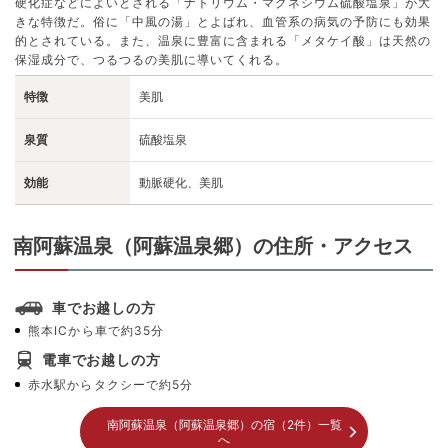
硬化症などによいとされる「ナトリウム・マグネシウム硫酸塩泉」が大
きな特徴だ。俗に「中風の湯」とよばれ、血管系の病気の予防にも効果
的とされている。また、温泉に豊富に含まれる「メタケイ酸」は天然の
保湿成分で、つるつるの美肌に導いてくれる。
特徴
美肌
泉質
硫酸塩泉
効能
動脈硬化、美肌
南阿蘇温泉（阿蘇温泉郷）の住所・アクセス
車でお越しの方
熊本ICから車で約35分
電車でお越しの方
赤水駅からタクシーで約5分
南阿蘇温泉（阿蘇温泉郷）の宿（2件）一覧
へ