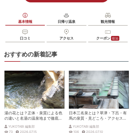
基本情報
日帰り温泉
観光情報
口コミ
アクセス
クーポン
宿泊
おすすめの新着記事
湯の花とは？正体・泉質による色
日本三名泉とは？草津・下呂・有
の違いと名湯の温泉地まで徹底解
馬の泉質・見どころ・アクセスを
説
徹底解説
YUKOTABI 編集部
YUKOTABI 編集部
73
2026.07.15
106
2026.07.10