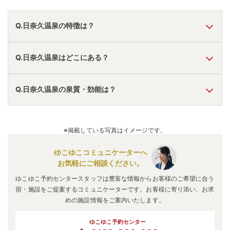
Q.日奈久温泉の特徴は？
A.
温泉・お湯の特徴は
さらさら
しており、温泉地の雰囲気は
Q.日奈久温泉はどこにある？
「アクセスが便利」
と言われています。
日奈久温泉
の口コミ情報の詳細は
こちら
。
A.
日奈久温泉
は、
熊本県八代市日奈久中町・上西町
にありま
Q.日奈久温泉の泉質・効能は？
す。
車でお越しの方は、日奈久ICから車で約5分。
電車でお越しの方は、日奈久温泉駅から徒歩約15分。
A.
泉質は
単純温泉
などで、効能は
神経痛、リウマチ
などと言
日奈久温泉
のアクセス情報の詳細は
こちら
。
われています。
※掲載している写真はイメージです。
ゆこゆこコミュニケーターへ
お気軽にご相談ください。
ゆこゆこ予約センタースタッフは豊富な情報からお客様のご希望に合う
宿・施設をご提案するコミュニケーターです。お客様に寄り添い、お求
めの施設情報をご案内いたします。
ゆこゆこ予約センター