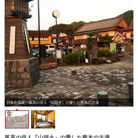
日奈久温泉／孤高の俳人『山頭火』の愛した熊本の古湯
孤高の俳人『山頭火』の愛した熊本の古湯