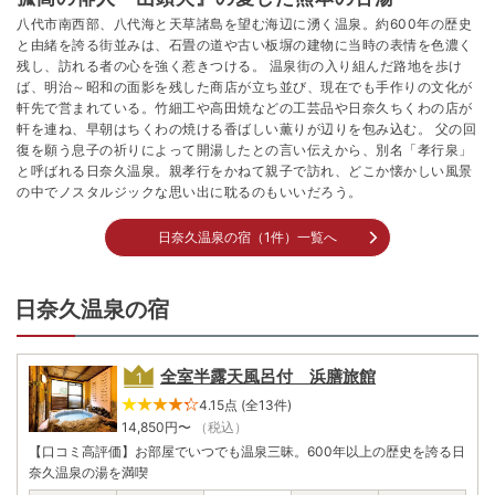
八代市南西部、八代海と天草諸島を望む海辺に湧く温泉。約600年の歴史
と由緒を誇る街並みは、石畳の道や古い板塀の建物に当時の表情を色濃く
残し、訪れる者の心を強く惹きつける。 温泉街の入り組んだ路地を歩け
ば、明治～昭和の面影を残した商店が立ち並び、現在でも手作りの文化が
軒先で営まれている。竹細工や高田焼などの工芸品や日奈久ちくわの店が
軒を連ね、早朝はちくわの焼ける香ばしい薫りが辺りを包み込む。 父の回
復を願う息子の祈りによって開湯したとの言い伝えから、別名「孝行泉」
と呼ばれる日奈久温泉。親孝行をかねて親子で訪れ、どこか懐かしい風景
の中でノスタルジックな思い出に耽るのもいいだろう。
日奈久温泉の宿（1件）一覧へ
日奈久温泉の宿
全室半露天風呂付 浜膳旅館
4.15点 (全13件)
14,850
円〜
（税込）
【口コミ高評価】お部屋でいつでも温泉三昧。600年以上の歴史を誇る日
奈久温泉の湯を満喫