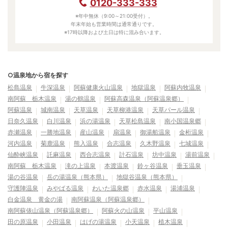
0120-333-333
※年中無休（9:00～21:00受付）。
年末年始も営業時間は通常通りです。
※17時以降および土日は特に混み合います。
○温泉地から宿を探す
松島温泉
牛深温泉
阿蘇健康火山温泉
地獄温泉
阿蘇内牧温泉
南阿蘇 栃木温泉
湯の鶴温泉
阿蘇高森温泉（阿蘇温泉郷）
阿蘇温泉
城南温泉
天草温泉
天草柳港温泉
天草パール温泉
日奈久温泉
白川温泉
浜の湯温泉
天草松島温泉
南小国温泉郷
赤瀬温泉
一勝地温泉
産山温泉
扇温泉
御湯船温泉
金桁温泉
河内温泉
菊鹿温泉
熊入温泉
合志温泉
久木野温泉
七城温泉
仙酔峡温泉
託麻温泉
西合志温泉
計石温泉
坊中温泉
湯前温泉
南阿蘇 栃木温泉
滝の上温泉
本渡温泉
鈴ヶ谷温泉
垂玉温泉
湯の谷温泉
岳の湯温泉（熊本県）
地獄谷温泉（熊本県）
守護陣温泉
みやばる温泉
わいた温泉郷
赤水温泉
湯浦温泉
白金温泉 黄金の湯
南阿蘇温泉（阿蘇温泉郷）
南阿蘇俵山温泉（阿蘇温泉郷）
阿蘇火の山温泉
平山温泉
田の原温泉
小田温泉
はげの湯温泉
小天温泉
植木温泉