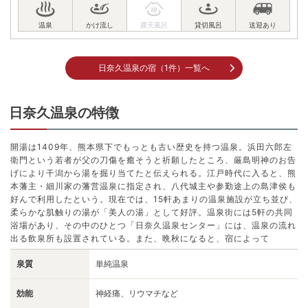
日奈久温泉の宿（1件）一覧へ
日奈久温泉の特徴
開湯は1409年、熊本県下でもっとも古い歴史を持つ温泉。浜田六郎左
衛門という若者が父の刀傷を癒そうと祈願したところ、厳島明神のお告
げにより干潟から湯を掘り当てたと伝えられる。江戸時代に入ると、熊
本藩主・細川家の藩営温泉に指定され、八代城主や参勤途上の島津侯も
好んで利用したという。現在では、15軒あまりの温泉施設が立ち並び、
柔らかな肌触りの湯が「美人の湯」として好評。温泉街には5軒の共同
浴場があり、その中のひとつ「日奈久温泉センター」には、温泉の流れ
出る飲泉所も設置されている。また、晩秋になると、宿によって
泉質
単純温泉
効能
神経痛、リウマチなど