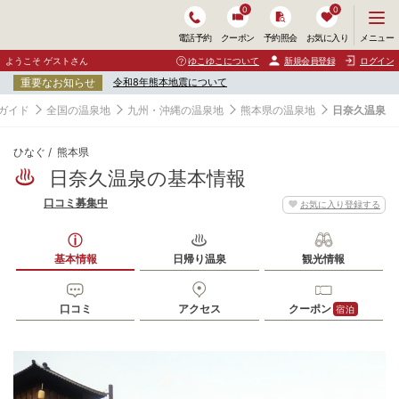
0
0
メ
メニュー
電話予約
クーポン
予約照会
お気に入り
ニ
ュ
ようこそ ゲストさん
ゆこゆこについて
新規会員登録
ログイン
ー
重要なお知らせ
令和8年熊本地震について
を
開
ガイド
全国の温泉地
九州・沖縄の温泉地
熊本県の温泉地
日奈久温泉
く
ひなぐ
熊本県
日奈久温泉の基本情報
口コミ募集中
お気に入り登録する
基本情報
日帰り温泉
観光情報
口コミ
アクセス
クーポン
宿泊