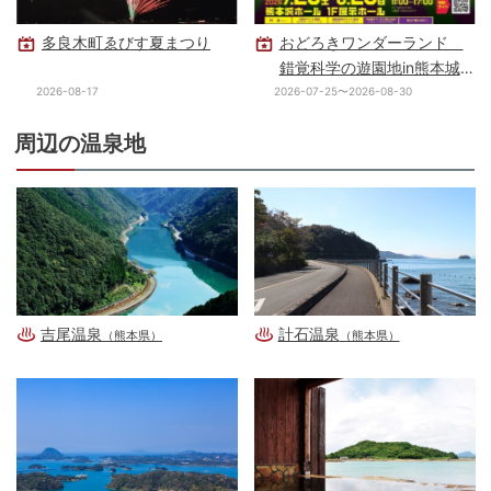
多良木町ゑびす夏まつり
おどろきワンダーランド
錯覚科学の遊園地in熊本城
ホール
2026-08-17
2026-07-25〜2026-08-30
周辺の温泉地
吉尾温泉
計石温泉
（熊本県）
（熊本県）