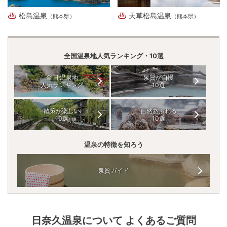
松島温泉
天草松島温泉
（熊本県）
（熊本県）
全国温泉地人気ランキング・10選
全国 温泉地
泉質が自慢
人気ランキング
10選
散策が楽しい
自然あふれる
10選
10選
温泉の特徴を知ろう
泉質ガイド
日奈久温泉
について よくあるご質問