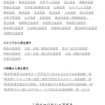
荒尾温泉
菊池渓谷温泉
天草 弓ヶ浜温泉
湯山温泉
満願寺温泉
阿蘇白水温泉
天草苓北町麟泉の湯
山鹿温泉
セキアヒルズ温泉
菊南温泉
菊池温泉
玉名温泉
杖立温泉
人吉温泉
湯の児温泉
天草下田温泉
山川温泉
吉尾温泉
麻生釣温泉（阿蘇鶴温泉）
黒川温泉
福岡県の温泉宿
佐賀県の温泉宿
長崎県の温泉宿
熊本県の温泉宿
大分県の温泉宿
宮崎県の温泉宿
鹿児島県の温泉宿
沖縄県の温泉宿
○エリアから宿を探す
熊本の温泉宿
玉名・山鹿・菊池の温泉宿
黒川・杖立の温泉宿
阿蘇の温泉宿
八代・水俣・湯の児の温泉宿
人吉・球磨の温泉宿
天草の温泉宿
○特集から宿を探す
[熊本県]格安1泊2食付き！1万円以下で泊まれるおすすめ温泉旅館・宿
[熊本県]バイキング食べ放題！格安1万円以下のホテル・温泉旅館・宿
[熊本県]露天風呂付き客室・半露天風呂付き客室が評判の温泉旅館・宿
[熊本県]ひとり旅におすすめ！一人で泊まれる温泉旅館・宿・ホテル
このページをシェアする