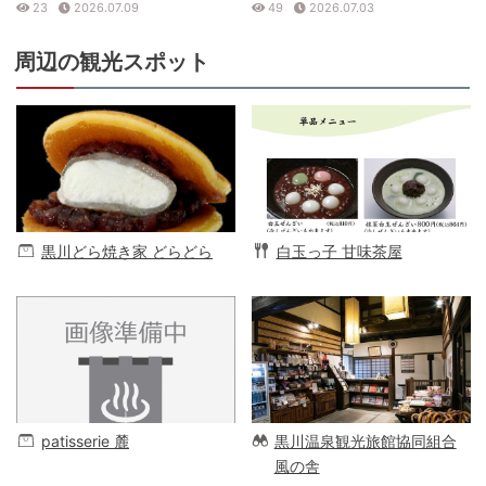
23
2026.07.09
49
2026.07.03
周辺の観光スポット
黒川どら焼き家 どらどら
白玉っ子 甘味茶屋
patisserie 麓
黒川温泉観光旅館協同組合
風の舎