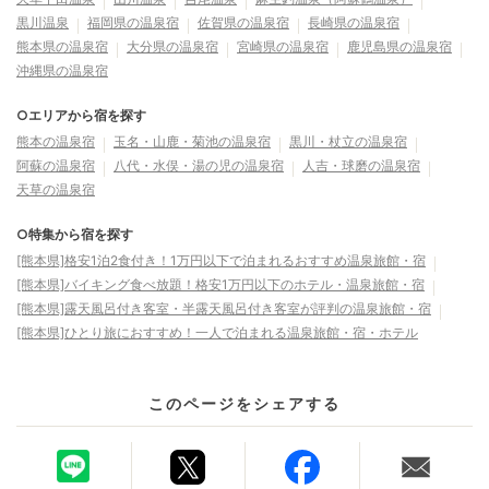
黒川温泉
福岡県の温泉宿
佐賀県の温泉宿
長崎県の温泉宿
熊本県の温泉宿
大分県の温泉宿
宮崎県の温泉宿
鹿児島県の温泉宿
沖縄県の温泉宿
○エリアから宿を探す
熊本の温泉宿
玉名・山鹿・菊池の温泉宿
黒川・杖立の温泉宿
阿蘇の温泉宿
八代・水俣・湯の児の温泉宿
人吉・球磨の温泉宿
天草の温泉宿
○特集から宿を探す
[熊本県]格安1泊2食付き！1万円以下で泊まれるおすすめ温泉旅館・宿
[熊本県]バイキング食べ放題！格安1万円以下のホテル・温泉旅館・宿
[熊本県]露天風呂付き客室・半露天風呂付き客室が評判の温泉旅館・宿
[熊本県]ひとり旅におすすめ！一人で泊まれる温泉旅館・宿・ホテル
このページをシェアする