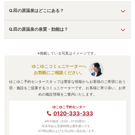
Q.田の原温泉はどこにある？
A.
田の原温泉
は、
熊本県阿蘇郡南小国町
にあります。
Q.田の原温泉の泉質・効能は？
車でお越しの方は、大日田ICから車で約60分。
田の原温泉
のアクセス情報の詳細は
こちら
。
A.
泉質は
単純温泉
などで、効能は
神経痛、リウマチ、筋肉
痛、婦人病、高血圧
などと言われています。
※掲載している写真はイメージです。
ゆこゆこコミュニケーターへ
お気軽にご相談ください。
ゆこゆこ予約センタースタッフは豊富な情報からお客様のご希望に合う
宿・施設をご提案するコミュニケーターです。お客様に寄り添い、お求
めの施設情報をご案内いたします。
ゆこゆこ予約センター
0120-333-333
※年中無休（9:00～21:00受付）。
年末年始も営業時間は通常通りです。
※17時以降および土日は特に混み合います。