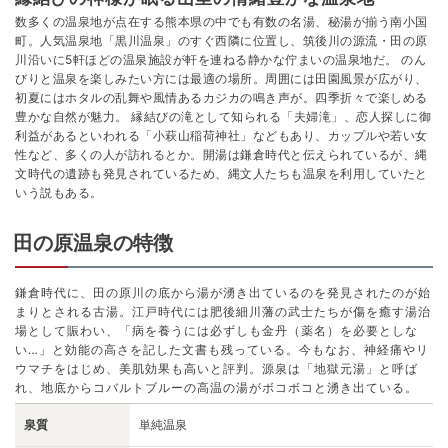
数多くの温泉地が点在する熊本県の中でも有数の名湯、秘湯が揃う南小国
町。人気温泉地「黒川温泉」のすぐ西隣に位置し、筑後川の源流・田の原
川沿いに5軒ほどの温泉施設が軒を連ねる静かな佇まいの温泉地だ。 のん
びりと温泉を楽しみたい方には最適の場所。周囲には田園風景が広がり、
初夏にはホタルの乱舞や風情あるカジカの鳴き声が。四季折々で楽しめる
豊かな自然が魅力。 縁結びの滝として知られる「夫婦滝」、恋人探しに御
利益があるといわれる「小萩山稲荷神社」などもあり、カップルや若い女
性など、多くの人が訪れるとか。開湯は鎌倉時代と伝えられているが、縄
文時代の遺跡も発見されているため、縄文人たちも温泉を利用していたと
いう説もある。
田の原温泉の特徴
鎌倉時代に、田の原川の底から湯が湧き出ているのを発見されたのが始
まりとされる古湯。江戸時代には肥後細川藩の武士たちが傷を癒す湯治
場として賑わい、「病を養うには必ずしも金丹（薬名）を必要としな
い…」と効能の高さを記した文書も残っている。今もなお、神経痛やリ
ウマチをはじめ、美肌効果も高いと評判。源泉は「地獄元湯」と呼ば
れ、地底からコバルトブルーの高温の湯がボコボコと湧き出ている。
泉質
単純温泉