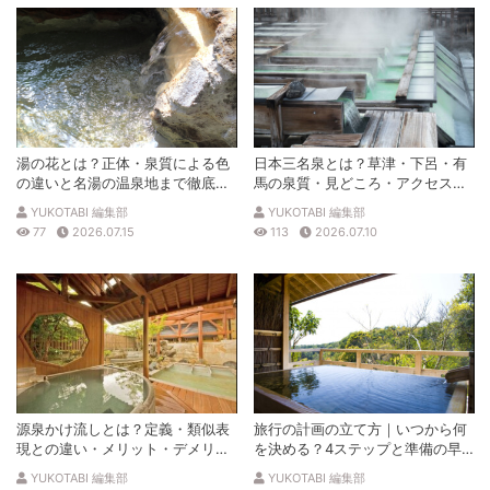
湯の花とは？正体・泉質による色
日本三名泉とは？草津・下呂・有
の違いと名湯の温泉地まで徹底解
馬の泉質・見どころ・アクセスを
説
徹底解説
YUKOTABI 編集部
YUKOTABI 編集部
77
2026.07.15
113
2026.07.10
源泉かけ流しとは？定義・類似表
旅行の計画の立て方｜いつから何
現との違い・メリット・デメリッ
を決める？4ステップと準備の早
トを解説
見表
YUKOTABI 編集部
YUKOTABI 編集部