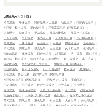
○温泉地から宿を探す
松島温泉
牛深温泉
阿蘇健康火山温泉
地獄温泉
阿蘇内牧温泉
南阿蘇 栃木温泉
湯の鶴温泉
阿蘇高森温泉（阿蘇温泉郷）
阿蘇温泉
城南温泉
天草温泉
天草柳港温泉
天草パール温泉
日奈久温泉
白川温泉
浜の湯温泉
天草松島温泉
南小国温泉郷
赤瀬温泉
一勝地温泉
産山温泉
扇温泉
御湯船温泉
金桁温泉
河内温泉
菊鹿温泉
熊入温泉
合志温泉
久木野温泉
七城温泉
仙酔峡温泉
託麻温泉
西合志温泉
計石温泉
坊中温泉
湯前温泉
南阿蘇 栃木温泉
滝の上温泉
本渡温泉
鈴ヶ谷温泉
垂玉温泉
湯の谷温泉
岳の湯温泉（熊本県）
地獄谷温泉（熊本県）
守護陣温泉
みやばる温泉
わいた温泉郷
赤水温泉
湯浦温泉
白金温泉 黄金の湯
南阿蘇温泉（阿蘇温泉郷）
南阿蘇俵山温泉（阿蘇温泉郷）
阿蘇火の山温泉
平山温泉
田の原温泉
小田温泉
はげの湯温泉
小天温泉
植木温泉
荒尾温泉
菊池渓谷温泉
天草 弓ヶ浜温泉
湯山温泉
満願寺温泉
阿蘇白水温泉
天草苓北町麟泉の湯
山鹿温泉
セキアヒルズ温泉
菊南温泉
菊池温泉
玉名温泉
杖立温泉
人吉温泉
湯の児温泉
天草下田温泉
山川温泉
吉尾温泉
麻生釣温泉（阿蘇鶴温泉）