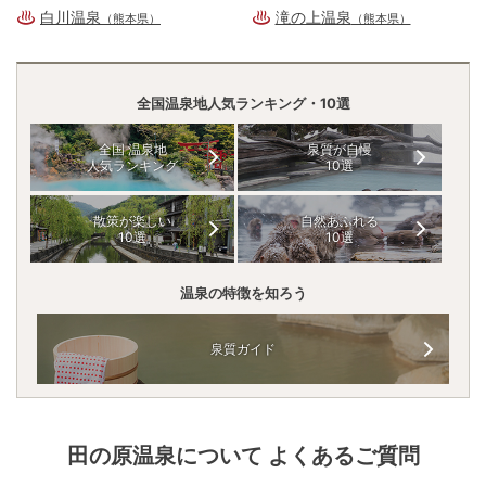
白川温泉
滝の上温泉
（熊本県）
（熊本県）
全国温泉地人気ランキング・10選
全国 温泉地
泉質が自慢
人気ランキング
10選
散策が楽しい
自然あふれる
10選
10選
温泉の特徴を知ろう
泉質ガイド
田の原温泉
について よくあるご質問