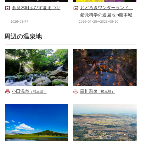
多良木町ゑびす夏まつり
おどろきワンダーランド
錯覚科学の遊園地in熊本城
ホール
2026-08-17
2026-07-25〜2026-08-30
周辺の温泉地
小田温泉
黒川温泉
（熊本県）
（熊本県）