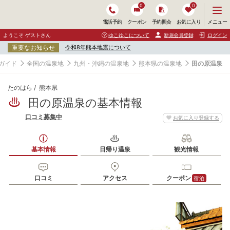
0
0
メ
メニュー
電話予約
クーポン
予約照会
お気に入り
ニ
ュ
ようこそ ゲストさん
ゆこゆこについて
新規会員登録
ログイン
ー
重要なお知らせ
令和8年熊本地震について
を
開
ガイド
全国の温泉地
九州・沖縄の温泉地
熊本県の温泉地
田の原温泉
く
たのはら
熊本県
田の原温泉の基本情報
口コミ募集中
お気に入り登録する
基本情報
日帰り温泉
観光情報
口コミ
アクセス
クーポン
宿泊