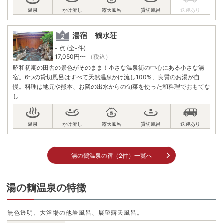
湯宿 鶴水荘
- 点 (全-件)
17,050
円〜
（税込）
昭和初期の田舎の景色がそのまま！小さな温泉街の中心にある小さな湯
宿。6つの貸切風呂はすべて天然温泉かけ流し100%、良質のお湯が自
慢。料理は地元や熊本、お隣の出水からの旬菜を使った和料理でおもてな
し
湯の鶴温泉の宿（2件）一覧へ
湯の鶴温泉の特徴
無色透明、大浴場の他岩風呂、展望露天風呂。