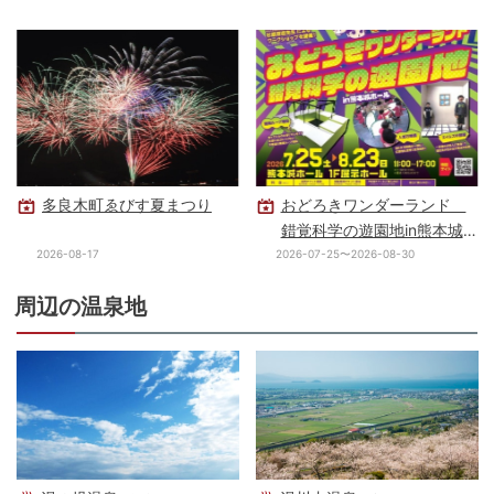
多良木町ゑびす夏まつり
おどろきワンダーランド
錯覚科学の遊園地in熊本城
ホール
2026-08-17
2026-07-25〜2026-08-30
周辺の温泉地