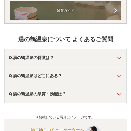
泉質ガイド
湯の鶴温泉
について よくあるご質問
Q.湯の鶴温泉の特徴は？
A.
温泉・お湯の特徴は
さらさら
しており、温泉地の雰囲気は
Q.湯の鶴温泉はどこにある？
「静か・落ち着いた」「秘湯感がある」
と言われていま
す。
湯の鶴温泉
の口コミ情報の詳細は
こちら
。
A.
湯の鶴温泉
は、
熊本県水俣市湯出
にあります。
Q.湯の鶴温泉の泉質・効能は？
車でお越しの方は、津奈木ICから車で約30分。
電車でお越しの方は、水俣駅からバスで約40分。
湯の鶴温泉
のアクセス情報の詳細は
こちら
。
A.
泉質は
硫黄泉
などで、効能は
リウマチ、筋肉痛
などと言わ
れています。
※掲載している写真はイメージです。
ゆこゆこコミュニケーターへ