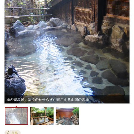
お
湯の鶴温泉／清流のせせらぎが聞こえる山間の古湯
美肌