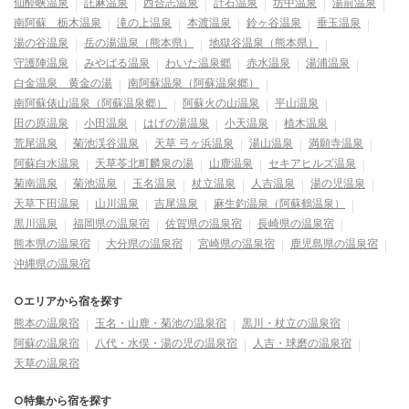
仙酔峡温泉
託麻温泉
西合志温泉
計石温泉
坊中温泉
湯前温泉
南阿蘇 栃木温泉
滝の上温泉
本渡温泉
鈴ヶ谷温泉
垂玉温泉
湯の谷温泉
岳の湯温泉（熊本県）
地獄谷温泉（熊本県）
守護陣温泉
みやばる温泉
わいた温泉郷
赤水温泉
湯浦温泉
白金温泉 黄金の湯
南阿蘇温泉（阿蘇温泉郷）
南阿蘇俵山温泉（阿蘇温泉郷）
阿蘇火の山温泉
平山温泉
田の原温泉
小田温泉
はげの湯温泉
小天温泉
植木温泉
荒尾温泉
菊池渓谷温泉
天草 弓ヶ浜温泉
湯山温泉
満願寺温泉
阿蘇白水温泉
天草苓北町麟泉の湯
山鹿温泉
セキアヒルズ温泉
菊南温泉
菊池温泉
玉名温泉
杖立温泉
人吉温泉
湯の児温泉
天草下田温泉
山川温泉
吉尾温泉
麻生釣温泉（阿蘇鶴温泉）
黒川温泉
福岡県の温泉宿
佐賀県の温泉宿
長崎県の温泉宿
熊本県の温泉宿
大分県の温泉宿
宮崎県の温泉宿
鹿児島県の温泉宿
沖縄県の温泉宿
○エリアから宿を探す
熊本の温泉宿
玉名・山鹿・菊池の温泉宿
黒川・杖立の温泉宿
阿蘇の温泉宿
八代・水俣・湯の児の温泉宿
人吉・球磨の温泉宿
天草の温泉宿
○特集から宿を探す