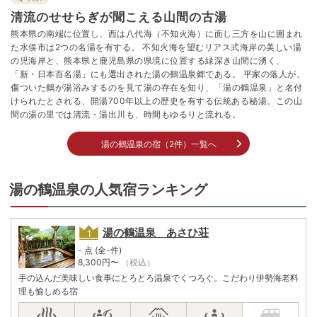
清流のせせらぎが聞こえる山間の古湯
熊本県の南端に位置し、西は八代海（不知火海）に面し三方を山に囲まれ
た水俣市は2つの名湯を有する。 不知火海を望むリアス式海岸の美しい湯
の児海岸と、熊本県と鹿児島県の県境に位置する緑深き山間に湧く、
「新・日本百名湯」にも選出された湯の鶴温泉郷である。 平家の落人が、
傷ついた鶴が湯浴みするのを見て湯の存在を知り、「湯の鶴温泉」と名付
けられたとされる、開湯700年以上の歴史を有する伝統ある秘湯。この山
間の湯の里では清流・湯出川も、時間もゆるりと流れる。
湯の鶴温泉の宿（2件）一覧へ
湯の鶴温泉の人気宿ランキング
湯の鶴温泉 あさひ荘
- 点 (全-件)
8,300
円〜
（税込）
手の込んだ美味しい食事にとろとろ温泉でくつろぐ。こだわり伊勢海老料
理も愉しめる宿