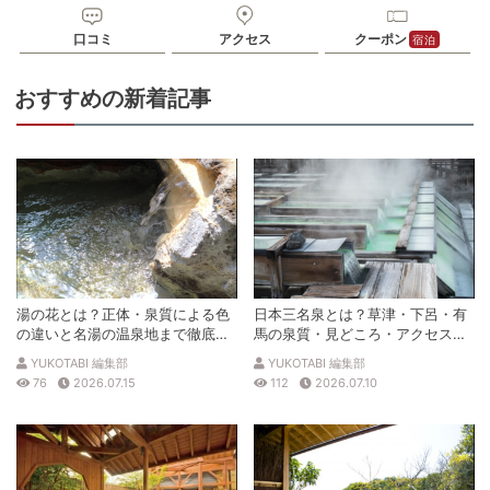
口コミ
アクセス
クーポン
宿泊
おすすめの新着記事
湯の花とは？正体・泉質による色
日本三名泉とは？草津・下呂・有
の違いと名湯の温泉地まで徹底解
馬の泉質・見どころ・アクセスを
説
徹底解説
YUKOTABI 編集部
YUKOTABI 編集部
76
2026.07.15
112
2026.07.10