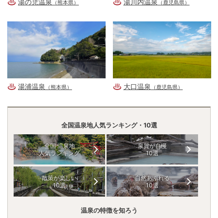
湯の児温泉
湯川内温泉
（熊本県）
（鹿児島県）
湯浦温泉
大口温泉
（熊本県）
（鹿児島県）
全国温泉地人気ランキング・10選
全国 温泉地
泉質が自慢
人気ランキング
10選
散策が楽しい
自然あふれる
10選
10選
温泉の特徴を知ろう