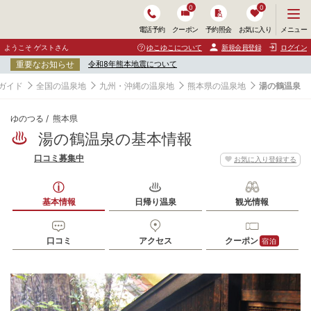
0
0
メ
メニュー
電話予約
クーポン
予約照会
お気に入り
ニ
ュ
ようこそ ゲストさん
ゆこゆこについて
新規会員登録
ログイン
ー
重要なお知らせ
令和8年熊本地震について
を
開
ガイド
全国の温泉地
九州・沖縄の温泉地
熊本県の温泉地
湯の鶴温泉
く
ゆのつる
熊本県
湯の鶴温泉の基本情報
口コミ募集中
お気に入り登録する
基本情報
日帰り温泉
観光情報
口コミ
アクセス
クーポン
宿泊