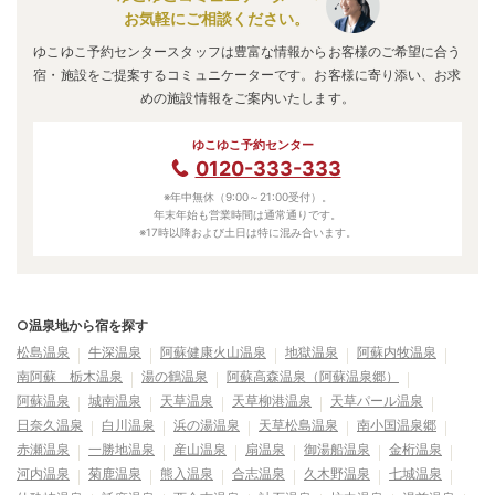
お気軽にご相談ください。
ゆこゆこ予約センタースタッフは豊富な情報からお客様のご希望に合う
宿・施設をご提案するコミュニケーターです。お客様に寄り添い、お求
めの施設情報をご案内いたします。
ゆこゆこ予約センター
0120-333-333
※年中無休（9:00～21:00受付）。
年末年始も営業時間は通常通りです。
※17時以降および土日は特に混み合います。
○温泉地から宿を探す
松島温泉
牛深温泉
阿蘇健康火山温泉
地獄温泉
阿蘇内牧温泉
南阿蘇 栃木温泉
湯の鶴温泉
阿蘇高森温泉（阿蘇温泉郷）
阿蘇温泉
城南温泉
天草温泉
天草柳港温泉
天草パール温泉
日奈久温泉
白川温泉
浜の湯温泉
天草松島温泉
南小国温泉郷
赤瀬温泉
一勝地温泉
産山温泉
扇温泉
御湯船温泉
金桁温泉
河内温泉
菊鹿温泉
熊入温泉
合志温泉
久木野温泉
七城温泉