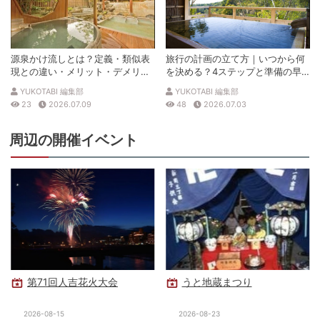
源泉かけ流しとは？定義・類似表
旅行の計画の立て方｜いつから何
現との違い・メリット・デメリッ
を決める？4ステップと準備の早
トを解説
見表
YUKOTABI 編集部
YUKOTABI 編集部
23
2026.07.09
48
2026.07.03
周辺の開催イベント
第71回人吉花火大会
うと地蔵まつり
2026-08-15
2026-08-23