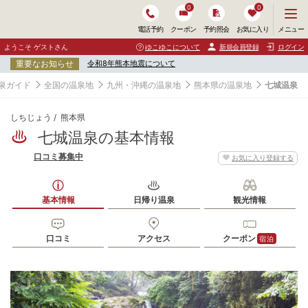
0
0
メ
メニュー
電話予約
クーポン
予約照会
お気に入り
ニ
ュ
ようこそ ゲストさん
ゆこゆこについて
新規会員登録
ログイン
ー
重要なお知らせ
令和8年熊本地震について
を
開
泉ガイド
全国の温泉地
九州・沖縄の温泉地
熊本県の温泉地
七城温泉
く
しちじょう
熊本県
七城温泉の基本情報
口コミ募集中
お気に入り登録する
基本情報
日帰り温泉
観光情報
口コミ
アクセス
クーポン
宿泊