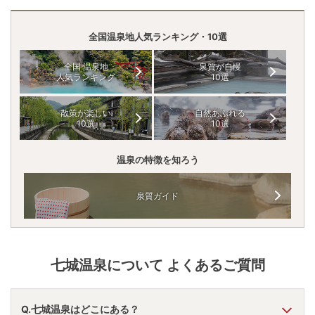
全国温泉地人気ランキング・10選
全国 温泉地
泉質が自慢
人気ランキング
10選
散策が楽しい
自然あふれる
10選
10選
温泉の特徴を知ろう
泉質ガイド
七城温泉
について よくあるご質問
Q.七城温泉はどこにある？