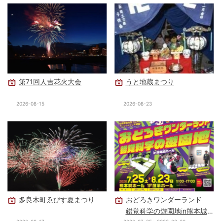
第71回人吉花火大会
うと地蔵まつり
2026-08-15
2026-08-23
多良木町ゑびす夏まつり
おどろきワンダーランド
錯覚科学の遊園地in熊本城