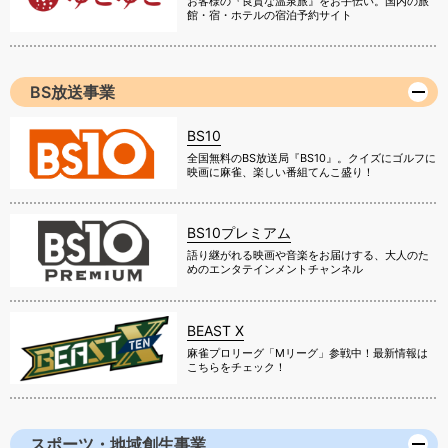
お客様の『良質な温泉旅』をお手伝い。国内の旅
館・宿・ホテルの宿泊予約サイト
BS放送事業
BS10
全国無料のBS放送局『BS10』。クイズにゴルフに
映画に麻雀、楽しい番組てんこ盛り！
BS10プレミアム
語り継がれる映画や音楽をお届けする、大人のた
めのエンタテインメントチャンネル
BEAST X
麻雀プロリーグ「Mリーグ」参戦中！最新情報は
こちらをチェック！
スポーツ・地域創生事業