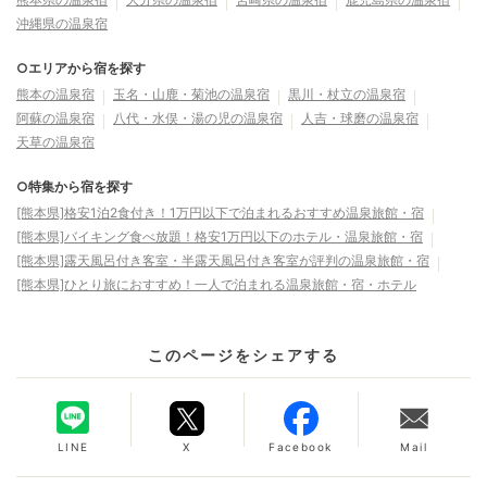
沖縄県の温泉宿
○エリアから宿を探す
熊本の温泉宿
玉名・山鹿・菊池の温泉宿
黒川・杖立の温泉宿
阿蘇の温泉宿
八代・水俣・湯の児の温泉宿
人吉・球磨の温泉宿
天草の温泉宿
○特集から宿を探す
[熊本県]格安1泊2食付き！1万円以下で泊まれるおすすめ温泉旅館・宿
[熊本県]バイキング食べ放題！格安1万円以下のホテル・温泉旅館・宿
[熊本県]露天風呂付き客室・半露天風呂付き客室が評判の温泉旅館・宿
[熊本県]ひとり旅におすすめ！一人で泊まれる温泉旅館・宿・ホテル
このページをシェアする
LINE
X
Facebook
Mail