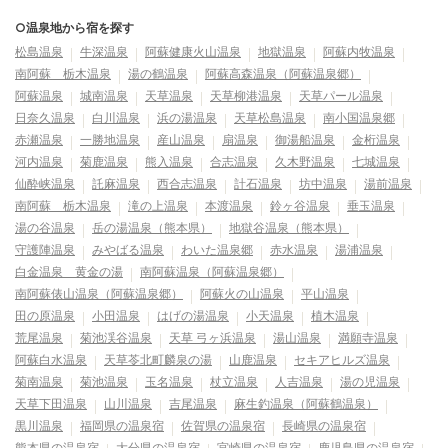
○温泉地から宿を探す
松島温泉
牛深温泉
阿蘇健康火山温泉
地獄温泉
阿蘇内牧温泉
南阿蘇 栃木温泉
湯の鶴温泉
阿蘇高森温泉（阿蘇温泉郷）
阿蘇温泉
城南温泉
天草温泉
天草柳港温泉
天草パール温泉
日奈久温泉
白川温泉
浜の湯温泉
天草松島温泉
南小国温泉郷
赤瀬温泉
一勝地温泉
産山温泉
扇温泉
御湯船温泉
金桁温泉
河内温泉
菊鹿温泉
熊入温泉
合志温泉
久木野温泉
七城温泉
仙酔峡温泉
託麻温泉
西合志温泉
計石温泉
坊中温泉
湯前温泉
南阿蘇 栃木温泉
滝の上温泉
本渡温泉
鈴ヶ谷温泉
垂玉温泉
湯の谷温泉
岳の湯温泉（熊本県）
地獄谷温泉（熊本県）
守護陣温泉
みやばる温泉
わいた温泉郷
赤水温泉
湯浦温泉
白金温泉 黄金の湯
南阿蘇温泉（阿蘇温泉郷）
南阿蘇俵山温泉（阿蘇温泉郷）
阿蘇火の山温泉
平山温泉
田の原温泉
小田温泉
はげの湯温泉
小天温泉
植木温泉
荒尾温泉
菊池渓谷温泉
天草 弓ヶ浜温泉
湯山温泉
満願寺温泉
阿蘇白水温泉
天草苓北町麟泉の湯
山鹿温泉
セキアヒルズ温泉
菊南温泉
菊池温泉
玉名温泉
杖立温泉
人吉温泉
湯の児温泉
天草下田温泉
山川温泉
吉尾温泉
麻生釣温泉（阿蘇鶴温泉）
黒川温泉
福岡県の温泉宿
佐賀県の温泉宿
長崎県の温泉宿
熊本県の温泉宿
大分県の温泉宿
宮崎県の温泉宿
鹿児島県の温泉宿