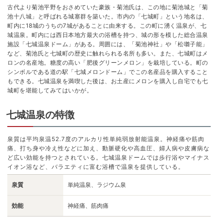
古代より菊池平野をおさめていた豪族・菊池氏は、この地に菊池城と「菊
池十八城」と呼ばれる城塞群を築いた。市内の「七城町」という地名は、
町内に18城のうちの7城があることに由来する。この町に湧く温泉が、七
城温泉。町内には西日本地方最大の浴槽を持つ、城の形を模した総合温泉
施設「七城温泉ドーム」がある。周囲には、「菊池神社」や「松囃子能」
など、菊池氏と七城町の歴史に触れられる名所も多い。また、七城町はメ
ロンの名産地。糖度の高い「肥後グリーンメロン」を栽培している。町の
シンボルである道の駅「七城メロンドーム」でこの名産品を購入すること
もできる。七城温泉を満喫した後は、お土産にメロンを購入し自宅でも七
城町を堪能してみてはいかが。
七城温泉の特徴
泉質は平均泉温52.7度のアルカリ性単純弱放射能温泉。神経痛や筋肉
痛、打ち身や冷え性などに加え、動脈硬化や高血圧、婦人病や皮膚病な
ど広い効能を持つとされている。七城温泉ドームでは歩行浴やマイナス
イオン浴など、バラエティに富む浴槽で温泉を提供している。
泉質
単純温泉、ラジウム泉
効能
神経痛、筋肉痛