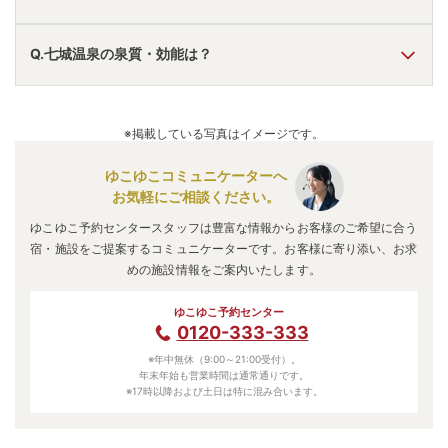
A.
七城温泉
は、
熊本県菊池市七城町
にあります。
Q.七城温泉の泉質・効能は？
車でお越しの方は、植木ICから車で約10分。
電車でお越しの方は、熊本駅からバスで約50分。
七城温泉
のアクセス情報の詳細は
こちら
。
A.
泉質は
単純温泉、ラジウム泉
などで、効能は
神経痛、筋肉
痛
などと言われています。
※掲載している写真はイメージです。
ゆこゆこコミュニケーターへ
お気軽にご相談ください。
ゆこゆこ予約センタースタッフは豊富な情報からお客様のご希望に合う
宿・施設をご提案するコミュニケーターです。お客様に寄り添い、お求
めの施設情報をご案内いたします。
ゆこゆこ予約センター
0120-333-333
※年中無休（9:00～21:00受付）。
年末年始も営業時間は通常通りです。
※17時以降および土日は特に混み合います。