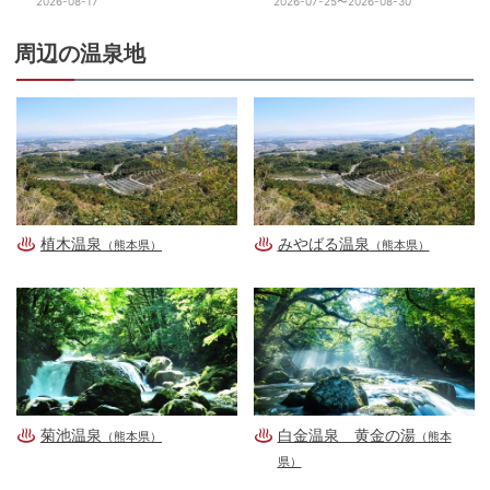
ホール
2026-08-17
2026-07-25〜2026-08-30
周辺の温泉地
植木温泉
みやばる温泉
（熊本県）
（熊本県）
菊池温泉
白金温泉 黄金の湯
（熊本県）
（熊本
県）