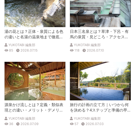
湯の花とは？正体・泉質による色
日本三名泉とは？草津・下呂・有
の違いと名湯の温泉地まで徹底解
馬の泉質・見どころ・アクセスを
説
徹底解説
YUKOTABI 編集部
YUKOTABI 編集部
85
2026.07.15
118
2026.07.10
源泉かけ流しとは？定義・類似表
旅行の計画の立て方｜いつから何
現との違い・メリット・デメリッ
を決める？4ステップと準備の早
トを解説
見表
YUKOTABI 編集部
YUKOTABI 編集部
36
2026.07.09
57
2026.07.03