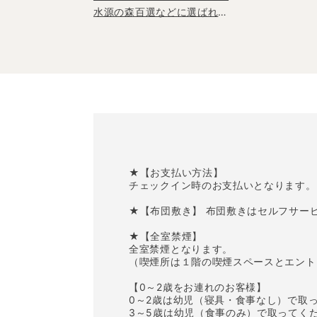
水源の森百選などに選ばれる
観光スポット。秋は紅葉狩り
も楽しめる
★【お支払い方法】
チェックイン時のお支払いとなります。
★【布団敷き】 布団敷きはセルフサー
★【全室禁煙】
全室禁煙となります。
（喫煙所は１階の喫煙スペースとエント
【0～2歳をお連れのお客様】
0～2歳は幼児（寝具・食事なし）で取
3～5歳は幼児（食事のみ）で取ってく