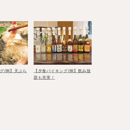
【夕食バイキング/例】飲み放
グ/例】天ぷら
題も充実！