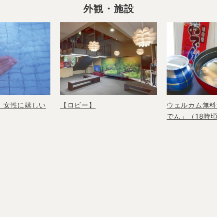
外観・施設
！女性に嬉しい
【ロビー】
ウェルカム無料
でん」（18時