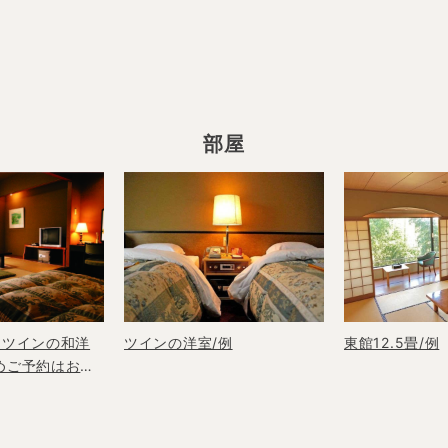
部屋
＋ツインの和洋
ツインの洋室/例
東館12.5畳/例
めご予約はお早