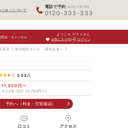
電話で予約
9:00〜21:00
ゆこゆこについて
0120-333-333
ようこそ ゲストさん
約照会
・キャンセル
お気に入り
0
ログイン
温泉宿
菊池観光ホテル
（菊池温泉）
3.53
点
11,850円〜
大人2名 (合計 23,700円〜)
予約へ（料金・空室確認）
口コミ
アクセス