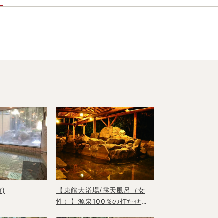
)
【東館大浴場/露天風呂（女
性）】源泉100％の打たせ湯
は、日頃の疲れを忘れさせて