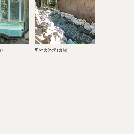
くれる
)
男性大浴場(東館)