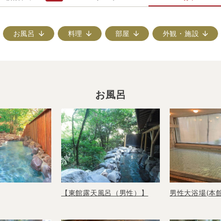
お風呂
料理
部屋
外観・施設
お風呂
【東館露天風呂（男性）】
男性大浴場(本館