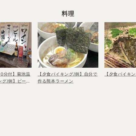
料理
90分付】菊池温
【夕食バイキング/例】自分で
【夕食バイキン
ング/例】ビール
作る熊本ラーメン
酒などアルコー