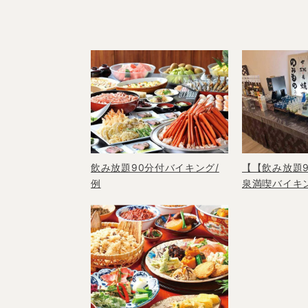
【【飲み放題
飲み放題90分付バイキング/
泉満喫バイキ
例
やサワー、地
ル類も充実