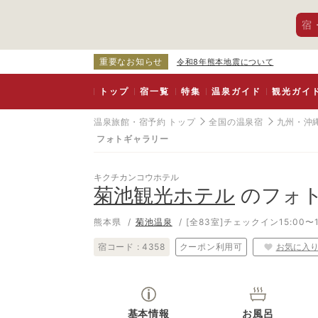
宿
重要なお知らせ
令和8年熊本地震について
トップ
宿一覧
特集
温泉ガイド
観光ガイ
温泉旅館・宿予約 トップ
全国の温泉宿
九州・沖
フォトギャラリー
キクチカンコウホテル
菊池観光ホテル
のフォ
熊本県
菊池温泉
[全83室]
チェックイン15:00〜1
宿コード :
4358
クーポン利用可
お気に入
基本情報
お風呂