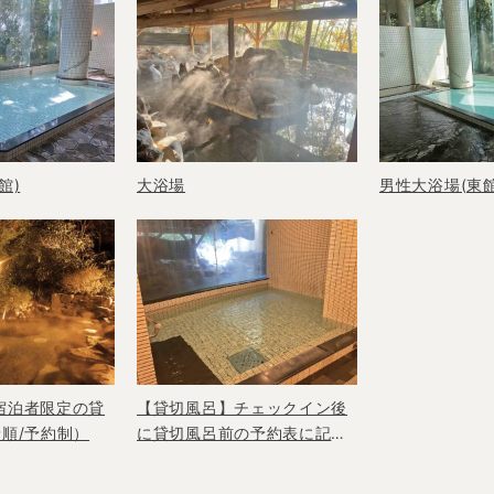
館)
大浴場
男性大浴場(東館
宿泊者限定の貸
【貸切風呂】チェックイン後
順/予約制）
に貸切風呂前の予約表に記入
※先着順