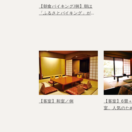
【朝食バイキング/例】朝は
「ふるさとバイキング」がテ
ーマ！
【客室】和室／例
【客室】6畳
室。人気のた
めに／例