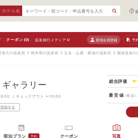
・ホテル名
ド
クーポン
(0)
新規会員登録
予
温泉旅行メディア
縄地方の温泉宿
熊本県の温泉宿
玉名・山鹿・菊池の温泉宿
菊池温泉の
総合評価
トギャラリー
最安値
(税込)
9:00
チェックアウト 〜10:00
り登録する
宿泊プラン
クーポン
写真
予約