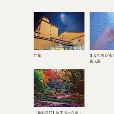
外観
まるで美容液
美人湯
【菊池渓谷】日本名水百選・