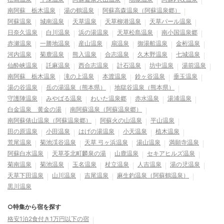
南阿蘇 栃木温泉
湯の鶴温泉
阿蘇高森温泉（阿蘇温泉郷）
阿蘇温泉
城南温泉
天草温泉
天草柳港温泉
天草パール温泉
日奈久温泉
白川温泉
浜の湯温泉
天草松島温泉
南小国温泉郷
赤瀬温泉
一勝地温泉
産山温泉
扇温泉
御湯船温泉
金桁温泉
河内温泉
菊鹿温泉
熊入温泉
合志温泉
久木野温泉
七城温泉
仙酔峡温泉
託麻温泉
西合志温泉
計石温泉
坊中温泉
湯前温泉
南阿蘇 栃木温泉
滝の上温泉
本渡温泉
鈴ヶ谷温泉
垂玉温泉
湯の谷温泉
岳の湯温泉（熊本県）
地獄谷温泉（熊本県）
守護陣温泉
みやばる温泉
わいた温泉郷
赤水温泉
湯浦温泉
白金温泉 黄金の湯
南阿蘇温泉（阿蘇温泉郷）
南阿蘇俵山温泉（阿蘇温泉郷）
阿蘇火の山温泉
平山温泉
田の原温泉
小田温泉
はげの湯温泉
小天温泉
植木温泉
荒尾温泉
菊池渓谷温泉
天草 弓ヶ浜温泉
湯山温泉
満願寺温泉
阿蘇白水温泉
天草苓北町麟泉の湯
山鹿温泉
セキアヒルズ温泉
菊南温泉
菊池温泉
玉名温泉
杖立温泉
人吉温泉
湯の児温泉
天草下田温泉
山川温泉
吉尾温泉
麻生釣温泉（阿蘇鶴温泉）
黒川温泉
○特集から宿を探す
格安1泊2食付き1万円以下の宿