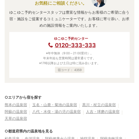
お気軽にご相談ください。
ゆこゆこ予約センタースタッフは豊富な情報からお客様のご希望に合う
宿・施設をご提案するコミュニケーターです。お客様に寄り添い、お求
めの施設情報をご案内いたします。
ゆこゆこ予約センター
0120-333-333
※年中無休（9:00～21:00受付）。
年末年始も営業時間は通常通りです。
※17時以降および土日は特に混み合います。
宿コード：
4359
○エリアから宿を探す
熊本の温泉宿
玉名・山鹿・菊池の温泉宿
黒川・杖立の温泉宿
阿蘇の温泉宿
八代・水俣・湯の児の温泉宿
人吉・球磨の温泉宿
天草の温泉宿
○都道府県内の温泉地を見る
松島温泉
牛深温泉
阿蘇健康火山温泉
地獄温泉
阿蘇内牧温泉