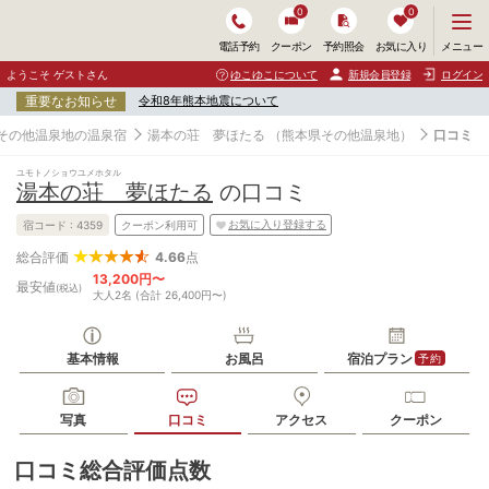
0
0
メ
メニュー
電話予約
クーポン
予約照会
お気に入り
ニ
ュ
ようこそ ゲストさん
ゆこゆこについて
新規会員登録
ログイン
ー
重要なお知らせ
令和8年熊本地震について
を
開
その他温泉地の温泉宿
湯本の荘 夢ほたる
（熊本県その他温泉地）
口コミ
く
ユモトノショウユメホタル
湯本の荘 夢ほたる
の口コミ
お気に入り登録する
宿コード :
4359
クーポン利用可
4.66
点
総合評価
13,200円〜
最安値
(税込)
大人2名 (合計 26,400円〜)
基本情報
お風呂
宿泊プラン
予約
写真
口コミ
アクセス
クーポン
口コミ総合評価点数