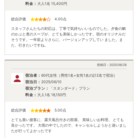
料金：
大人1名
15,400
円
総合評価
4.00
点
スタッフさんたちの対応は、丁寧で気持ちいいものでした。夕食の鯛
のかぶと煮のスープが、とても美味しかったです。宿のオリジナルだ
そうです。一年前よりさらに、バージョンアップしてい ました。ま
た、行きたいですね。
投稿日：
2025/06/28
宿泊者：
60代女性（男性1名+女性1名の計2名で宿泊）
宿泊日：
2025/06/10
宿泊プラン：
「スタンダード」プラン
料金：
大人1名
18,150
円
総合評価
5.00
点
とても善い接客に、露天風呂付きの部屋。 美味しいお料理。 とても
良かったです。 大雨の中でしたので、キャンセルしようかと迷いまし
たが行ってよかったです