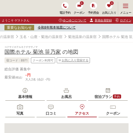
0
0
メ
メニュー
電話予約
クーポン
予約照会
お気に入り
ニ
ュ
ようこそ ゲストさん
ゆこゆこについて
新規会員登録
ログイン
ー
重要なお知らせ
令和8年熊本地震について
を
開
の温泉宿
玉名・山鹿・菊池の温泉宿
菊池温泉の温泉宿
国際ホテル 菊池 
く
コクサイホテルキクチササノヤ
国際ホテル 菊池 笹乃家
の地図
お気に入り登録する
宿コード :
8971
クーポン利用可
募集中
総合評価
-円
最安値
(税込)
大人2名 (合計 -円)
基本情報
お風呂
宿泊プラン
予約
写真
口コミ
アクセス
クーポン