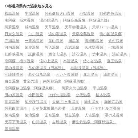
○都道府県内の温泉地を見る
松島温泉
牛深温泉
阿蘇健康火山温泉
地獄温泉
阿蘇内牧温泉
南阿蘇 栃木温泉
湯の鶴温泉
阿蘇高森温泉（阿蘇温泉郷）
阿蘇温泉
城南温泉
天草温泉
天草柳港温泉
天草パール温泉
日奈久温泉
白川温泉
浜の湯温泉
天草松島温泉
南小国温泉郷
赤瀬温泉
一勝地温泉
産山温泉
扇温泉
御湯船温泉
金桁温泉
河内温泉
菊鹿温泉
熊入温泉
合志温泉
久木野温泉
七城温泉
仙酔峡温泉
託麻温泉
西合志温泉
計石温泉
坊中温泉
湯前温泉
南阿蘇 栃木温泉
滝の上温泉
本渡温泉
鈴ヶ谷温泉
垂玉温泉
湯の谷温泉
岳の湯温泉（熊本県）
地獄谷温泉（熊本県）
守護陣温泉
みやばる温泉
わいた温泉郷
赤水温泉
湯浦温泉
白金温泉 黄金の湯
南阿蘇温泉（阿蘇温泉郷）
南阿蘇俵山温泉（阿蘇温泉郷）
阿蘇火の山温泉
平山温泉
田の原温泉
小田温泉
はげの湯温泉
小天温泉
植木温泉
荒尾温泉
菊池渓谷温泉
天草 弓ヶ浜温泉
湯山温泉
満願寺温泉
阿蘇白水温泉
天草苓北町麟泉の湯
山鹿温泉
セキアヒルズ温泉
菊南温泉
菊池温泉
玉名温泉
杖立温泉
人吉温泉
湯の児温泉
天草下田温泉
山川温泉
吉尾温泉
麻生釣温泉（阿蘇鶴温泉）
黒川温泉