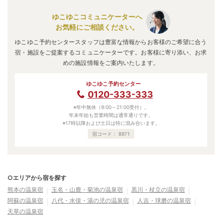
ゆこゆこコミュニケーターへ
お気軽にご相談ください。
ゆこゆこ予約センタースタッフは豊富な情報からお客様のご希望に合う
宿・施設をご提案するコミュニケーターです。お客様に寄り添い、お求
めの施設情報をご案内いたします。
ゆこゆこ予約センター
0120-333-333
※年中無休（9:00～21:00受付）。
年末年始も営業時間は通常通りです。
※17時以降および土日は特に混み合います。
宿コード：
8971
○エリアから宿を探す
熊本の温泉宿
玉名・山鹿・菊池の温泉宿
黒川・杖立の温泉宿
阿蘇の温泉宿
八代・水俣・湯の児の温泉宿
人吉・球磨の温泉宿
天草の温泉宿