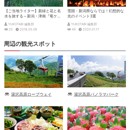
【ご当地ライター】新緑と花と名
雪国・新潟県ならでは！幻想的な
水を旅する～新潟・津南『竜ケ
光のイベント3選
窪』、松之山『美人林』～
YUKOTABI 編集部
YUKOTABI 編集部
25
2018.05.08
49
2020.01.17
周辺の観光スポット
湯沢高原ロープウェイ
湯沢高原パノラマパーク