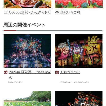
CoCoLo湯沢・がんぎどおり
湯沢いちご村
周辺の開催イベント
2026年 阿賀野川ござれや花
おぢやまつり
火
2026-08-25
2026-08-21〜2026-08-23