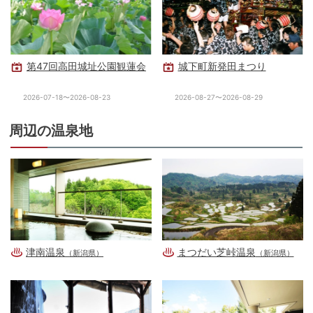
第47回高田城址公園観蓮会
城下町新発田まつり
2026-07-18〜2026-08-23
2026-08-27〜2026-08-29
周辺の温泉地
津南温泉
まつだい芝峠温泉
（新潟県）
（新潟県）