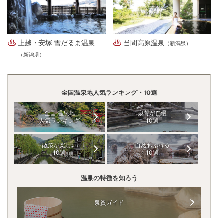
上越・安塚 雪だるま温泉
当間高原温泉
（新潟県）
（新潟県）
全国温泉地人気ランキング・10選
全国 温泉地
泉質が自慢
人気ランキング
10選
散策が楽しい
自然あふれる
10選
10選
温泉の特徴を知ろう
泉質ガイド