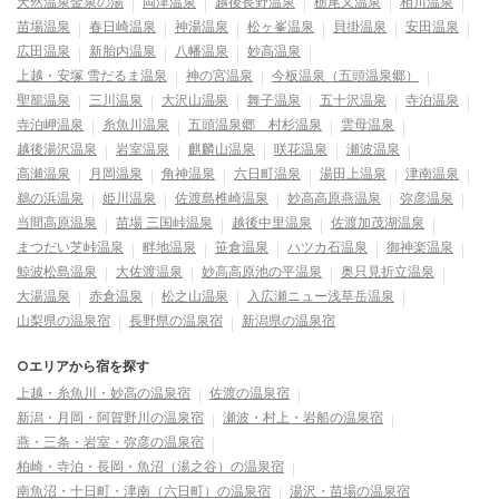
天然温泉金泉の湯
両津温泉
越後長野温泉
栃尾又温泉
相川温泉
苗場温泉
春日崎温泉
神湯温泉
松ヶ峯温泉
貝掛温泉
安田温泉
広田温泉
新胎内温泉
八幡温泉
妙高温泉
上越・安塚 雪だるま温泉
神の宮温泉
今板温泉（五頭温泉郷）
聖籠温泉
三川温泉
大沢山温泉
舞子温泉
五十沢温泉
寺泊温泉
寺泊岬温泉
糸魚川温泉
五頭温泉郷 村杉温泉
雲母温泉
越後湯沢温泉
岩室温泉
麒麟山温泉
咲花温泉
瀬波温泉
高瀬温泉
月岡温泉
角神温泉
六日町温泉
湯田上温泉
津南温泉
鵜の浜温泉
姫川温泉
佐渡島椎崎温泉
妙高高原燕温泉
弥彦温泉
当間高原温泉
苗場 三国峠温泉
越後中里温泉
佐渡加茂湖温泉
まつだい芝峠温泉
畔地温泉
笹倉温泉
ハツカ石温泉
御神楽温泉
鯨波松島温泉
大佐渡温泉
妙高高原池の平温泉
奥只見折立温泉
大湯温泉
赤倉温泉
松之山温泉
入広瀬ニュー浅草岳温泉
山梨県の温泉宿
長野県の温泉宿
新潟県の温泉宿
○エリアから宿を探す
上越・糸魚川・妙高の温泉宿
佐渡の温泉宿
新潟・月岡・阿賀野川の温泉宿
瀬波・村上・岩船の温泉宿
燕・三条・岩室・弥彦の温泉宿
柏崎・寺泊・長岡・魚沼（湯之谷）の温泉宿
南魚沼・十日町・津南（六日町）の温泉宿
湯沢・苗場の温泉宿