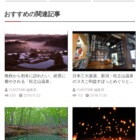
おすすめの関連記事
晩秋から初冬に訪れたい、絶景に
日本三大薬湯、新潟・松之山温泉
癒やされる「松之山温泉」
の３大ご利益すぽっとめぐりと日
帰り温泉、ランチ
YUKOTABI 編集部
YUKOTABI 編集部
205
2019.11.22
113
2018.11.30