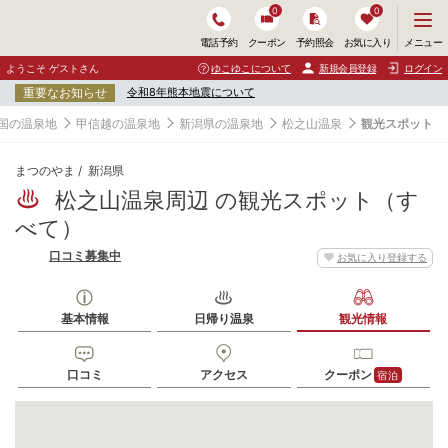
0
0
メ
メニュー
電話予約
クーポン
予約照会
お気に入り
ニ
ュ
ようこそ ゲストさん
ゆこゆこについて
新規会員登録
ログイン
ー
重要なお知らせ
令和8年熊本地震について
を
開
国の温泉地
甲信越の温泉地
新潟県の温泉地
松之山温泉
観光スポット
く
まつのやま
新潟県
松之山温泉周辺 の観光スポット（す
べて）
口コミ募集中
お気に入り登録する
基本情報
日帰り温泉
観光情報
口コミ
アクセス
クーポン
宿泊