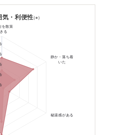
囲気・利便性
(※)
街を散策
きる
0%
0%
静か・落ち着
0%
いた
0%
%
秘湯感がある