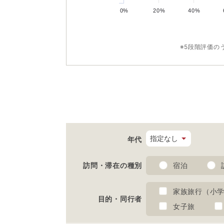
0%
20%
40%
※5段階評価の
年代
訪問・滞在の種別
宿泊
家族旅行（小
目的・同行者
女子旅