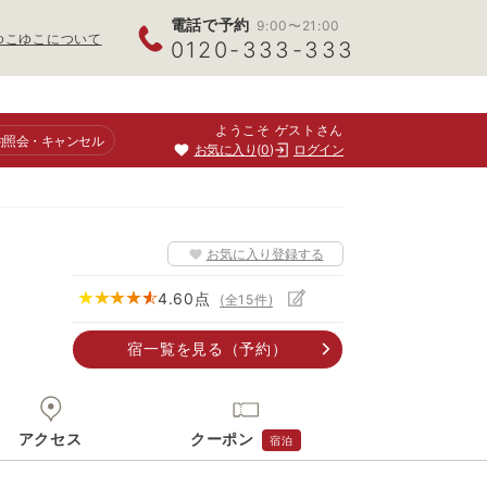
電話で予約
9:00〜21:00
ゆこゆこについて
0120-333-333
ようこそ ゲストさん
約照会
・キャンセル
お気に入り
0
ログイン
お気に入り登録する
4.60
点
(全
15
件)
宿一覧
を見る
（予約）
アクセス
クーポン
宿泊