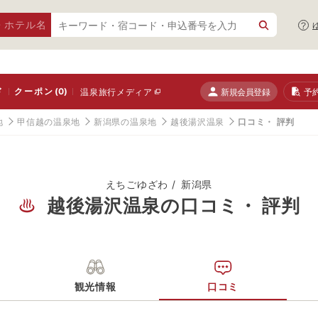
・ホテル名
ド
クーポン
(0)
新規会員登録
予
温泉旅行メディア
地
甲信越の温泉地
新潟県の温泉地
越後湯沢温泉
口コミ・ 評判
えちごゆざわ
新潟県
越後湯沢温泉の口コミ・ 評判
観光情報
口コミ