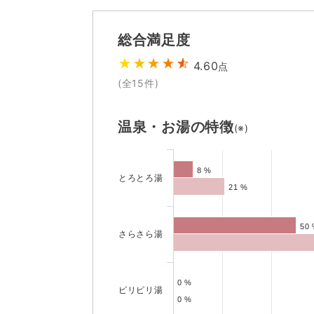
総合満足度
4.60
点
(全
15
件)
温泉・お湯の特徴
(※)
8 %
8 %
とろとろ湯
21 %
21 %
50
50
さらさら湯
0 %
0 %
ピリピリ湯
0 %
0 %