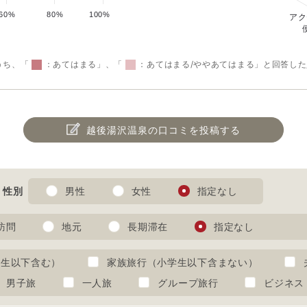
60%
80%
100%
アク
うち、「
：あてはまる」、「
：あてはまる/ややあてはまる」と回答し
越後湯沢温泉の口コミを投稿する
性別
男性
女性
指定なし
訪問
地元
長期滞在
指定なし
学生以下含む）
家族旅行（小学生以下含まない）
男子旅
一人旅
グループ旅行
ビジネス