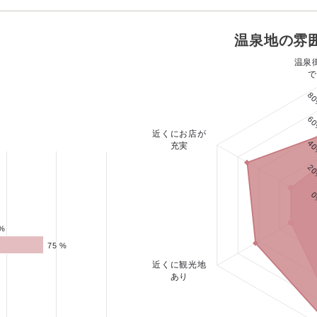
温泉地の雰
温泉
で
8
6
近くにお店が
4
充実
2
0
 %
 %
75 %
75 %
近くに観光地
あり