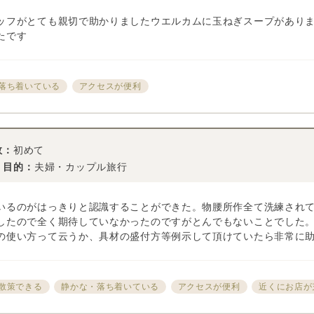
ッフがとても親切で助かりましたウエルカムに玉ねぎスープがあり
たです
落ち着いている
アクセスが便利
数：
初めて
・目的：
夫婦・カップル旅行
いるのがはっきりと認識することができた。物腰所作全て洗練され
したので全く期待していなかったのですがとんでもないことでした
の使い方って云うか、具材の盛付方等例示して頂けていたら非常に
散策できる
静かな・落ち着いている
アクセスが便利
近くにお店が