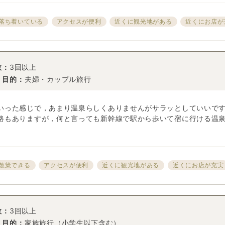
落ち着いている
アクセスが便利
近くに観光地がある
近くにお店が
数：
3回以上
・目的：
夫婦・カップル旅行
いった感じで，あまり温泉らしくありませんがサラッとしていいで
路もありますが，何と言っても新幹線で駅から歩いて宿に行ける温
散策できる
アクセスが便利
近くに観光地がある
近くにお店が充実
数：
3回以上
・目的：
家族旅行（小学生以下含む）