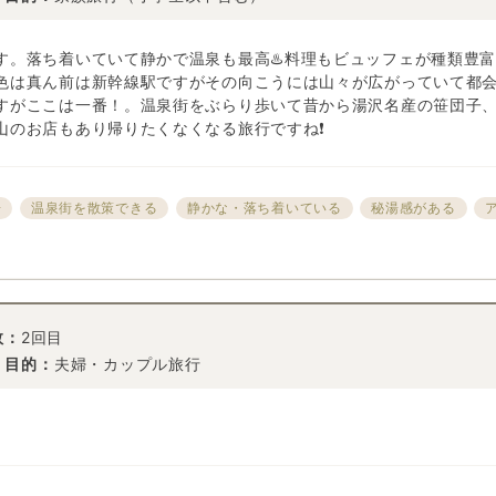
す。落ち着いていて静かで温泉も最高♨️料理もビュッフェが種類豊
色は真ん前は新幹線駅ですがその向こうには山々が広がっていて都
すがここは一番！。温泉街をぶらり歩いて昔から湯沢名産の笹団子
のお店もあり帰りたくなくなる旅行ですね❗️
湯
温泉街を散策できる
静かな・落ち着いている
秘湯感がある
数：
2回目
・目的：
夫婦・カップル旅行