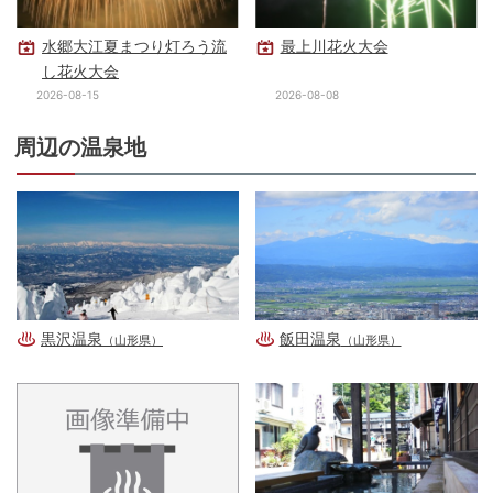
水郷大江夏まつり灯ろう流
最上川花火大会
し花火大会
2026-08-15
2026-08-08
周辺の温泉地
黒沢温泉
飯田温泉
（山形県）
（山形県）