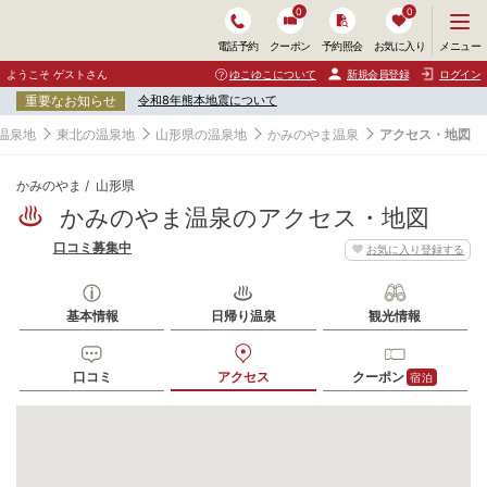
0
0
メ
メニュー
電話予約
クーポン
予約照会
お気に入り
ニ
ュ
ようこそ ゲストさん
ゆこゆこについて
新規会員登録
ログイン
ー
重要なお知らせ
令和8年熊本地震について
を
開
温泉地
東北の温泉地
山形県の温泉地
かみのやま温泉
アクセス・地図
く
かみのやま
山形県
かみのやま温泉のアクセス・地図
口コミ募集中
お気に入り登録する
基本情報
日帰り温泉
観光情報
口コミ
アクセス
クーポン
宿泊