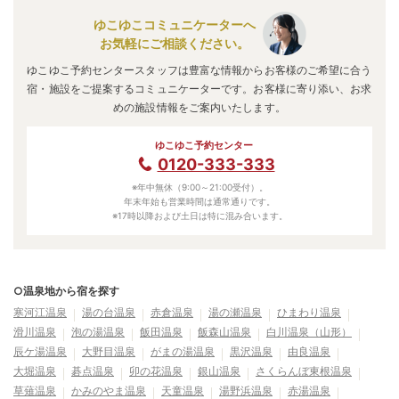
ゆこゆこコミュニケーターへ
お気軽にご相談ください。
ゆこゆこ予約センタースタッフは豊富な情報からお客様のご希望に合う
宿・施設をご提案するコミュニケーターです。お客様に寄り添い、お求
めの施設情報をご案内いたします。
ゆこゆこ予約センター
0120-333-333
※年中無休（9:00～21:00受付）。
年末年始も営業時間は通常通りです。
※17時以降および土日は特に混み合います。
○温泉地から宿を探す
寒河江温泉
湯の台温泉
赤倉温泉
湯の瀬温泉
ひまわり温泉
滑川温泉
泡の湯温泉
飯田温泉
飯森山温泉
白川温泉（山形）
辰ケ湯温泉
大野目温泉
がまの湯温泉
黒沢温泉
由良温泉
大堀温泉
碁点温泉
卯の花温泉
銀山温泉
さくらんぼ東根温泉
草薙温泉
かみのやま温泉
天童温泉
湯野浜温泉
赤湯温泉