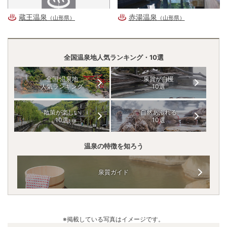
蔵王温泉
赤湯温泉
（山形県）
（山形県）
全国温泉地人気ランキング・10選
全国 温泉地
泉質が自慢
人気ランキング
10選
散策が楽しい
自然あふれる
10選
10選
温泉の特徴を知ろう
泉質ガイド
※掲載している写真はイメージです。