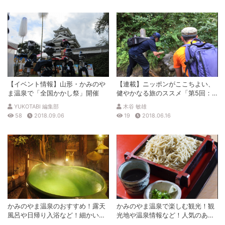
【イベント情報】山形・かみのや
【連載】ニッポンがここちよい、
ま温泉で「全国かかし祭」開催
健やかなる旅のススメ「第5回：
ココロとカラダが潤うまち かみ
YUKOTABI 編集部
木谷 敏雄
のやまクアオルト」
58
2018.09.06
19
2018.06.16
かみのやま温泉のおすすめ！露天
かみのやま温泉で楽しむ観光！観
風呂や日帰り入浴など！細かい情
光地や温泉情報など！人気のある
報満載！
場所を分析！