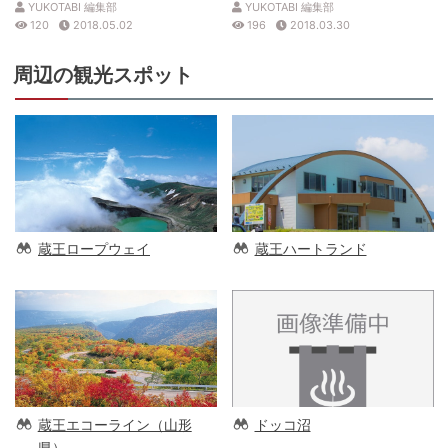
YUKOTABI 編集部
YUKOTABI 編集部
120
2018.05.02
196
2018.03.30
周辺の観光スポット
蔵王ロープウェイ
蔵王ハートランド
蔵王エコーライン（山形
ドッコ沼
県）