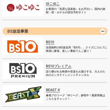
ゆこゆこ
お客様の『良質な温泉旅』をお手伝い。国内の旅
館・宿・ホテルの宿泊予約サイト
BS放送事業
BS10
全国無料のBS放送局『BS10』。クイズにゴルフに
映画に麻雀、楽しい番組てんこ盛り！
BS10プレミアム
語り継がれる映画や音楽をお届けする、大人のた
めのエンタテインメントチャンネル
BEAST X
麻雀プロリーグ「Mリーグ」参戦中！最新情報は
こちらをチェック！