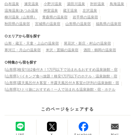
白布温泉
瀬見温泉
小野川温泉
湯田川温泉
肘折温泉
鳥海温泉
温海温泉/あつみ温泉
神室温泉
蔵王温泉
左沢温泉
柳川温泉（山形県）
青森県の温泉宿
岩手県の温泉宿
秋田県の温泉宿
宮城県の温泉宿
山形県の温泉宿
福島県の温泉宿
○エリアから宿を探す
山形・蔵王・天童・上山の温泉宿
尾花沢・新庄・村山の温泉宿
寒河江・月山の温泉宿
米沢・置賜の温泉宿
酒田・鶴岡の温泉宿
○特集から宿を探す
[山形県]格安1泊2食付き！1万円以下で泊まれるおすすめ温泉旅館・宿
[山形県]バイキング食べ放題！格安1万円以下のホテル・温泉旅館・宿
[山形県]露天風呂付き客室・半露天風呂付き客室が評判の温泉旅館・宿
[山形県]ひとり旅におすすめ！一人で泊まれる温泉旅館・宿・ホテル
このページをシェアする
LINE
X
Facebook
Mail