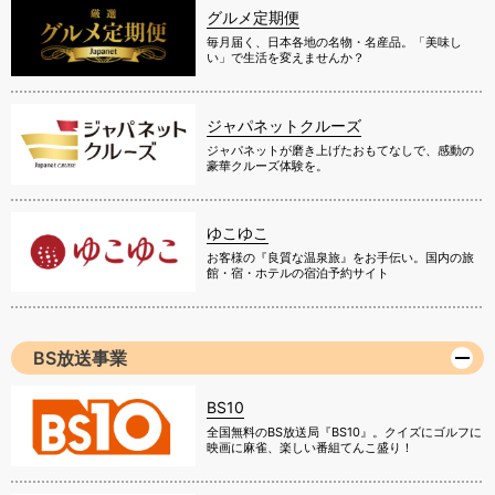
グルメ定期便
毎月届く、日本各地の名物・名産品。「美味し
い」で生活を変えませんか？
ジャパネットクルーズ
ジャパネットが磨き上げたおもてなしで、感動の
豪華クルーズ体験を。
ゆこゆこ
お客様の『良質な温泉旅』をお手伝い。国内の旅
館・宿・ホテルの宿泊予約サイト
BS放送事業
BS10
全国無料のBS放送局『BS10』。クイズにゴルフに
映画に麻雀、楽しい番組てんこ盛り！