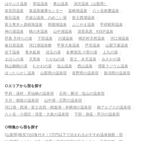
はやぶさ温泉
草塩温泉
奥山温泉
深沢温泉（山梨県）
奈良田温泉
泉温泉健康センター
韮崎旭温泉
八ヶ岳南麓温泉
裂石温泉
丹波山温泉 のめこい湯
富士西湖温泉
富士青木ヶ原樹海温泉
雨畑湖温泉
ふじやま温泉
甲府昭和温泉
神の湯温泉
桃の木温泉
山中湖温泉
清里高原 KEEP温泉
芭蕉 月待ちの湯
下部温泉
川浦温泉
鳴沢村天然温泉
河口湖温泉
春日居温泉
河口湖温泉郷
甲斐大泉温泉
芦安温泉
山梨万葉温泉
岩下温泉
青木鉱泉
須玉の湯
多摩源流 小菅の湯
上九の湯
まほらの湯
天恵泉
たかねの湯
富士 弁天温泉
みさかの湯
秋山雛鶴の湯
むかわの湯
塩山温泉
西山温泉
増富ラジウム温泉
ほったらかし温泉
山梨県の温泉宿
長野県の温泉宿
新潟県の温泉宿
○エリアから宿を探す
甲府・湯村・昇仙峡の温泉宿
石和・勝沼・塩山の温泉宿
大月・都留の温泉宿
山中湖・忍野の温泉宿
河口湖・西湖・富士吉田・精進湖・本栖湖の温泉宿
南アルプスの温泉宿
八ヶ岳・小淵沢・清里・大泉の温泉宿
下部・身延・早川の温泉宿
○特集から宿を探す
[山梨県]格安1泊2食付き！1万円以下で泊まれるおすすめ温泉旅館・宿