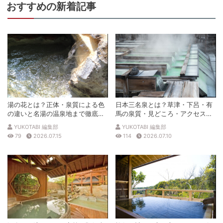
山梨県南巨摩郡身延町上之平1900
おすすめの新着記事
車
アクセス
車で甲府南ICから約50分 もしくは 下部温泉早川から約5分 もし
くは 富沢ICから約30分
公共交通機関
下部温泉駅下車 徒歩約1分
駐車場
無料（100台）
電話番号
0556360311
湯の花とは？正体・泉質による色
日本三名泉とは？草津・下呂・有
※ 掲載情報は変更になる場合があります。最新の内容はご利用前にご自身でお
問合せください。
の違いと名湯の温泉地まで徹底解
馬の泉質・見どころ・アクセスを
※ 料金情報は税込・税抜表記が混ざっております。正しい金額はご利用前にご
説
徹底解説
YUKOTABI 編集部
YUKOTABI 編集部
自身でお問合せください。
79
2026.07.15
114
2026.07.10