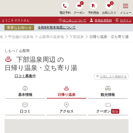
0
0
メ
メニュー
電話予約
クーポン
予約照会
お気に入り
ニ
ュ
ようこそ ゲストさん
ゆこゆこについて
新規会員登録
ログイン
ー
重要なお知らせ
令和8年熊本地震について
を
開
地
甲信越の温泉地
山梨県の温泉地
下部温泉
日帰り温泉・立ち寄り湯
く
しもべ
山梨県
下部温泉周辺 の
日帰り温泉・立ち寄り湯
口コミ募集中
お気に入り登録する
基本情報
日帰り温泉
観光情報
口コミ
アクセス
クーポン
宿泊