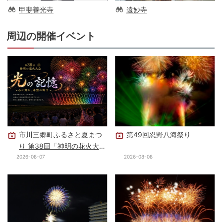
甲斐善光寺
遠妙寺
周辺の開催イベント
市川三郷町ふるさと夏まつ
第49回忍野八海祭り
り 第38回「神明の花火大
会」
2026-08-07
2026-08-08