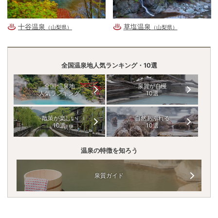
十谷温泉
草塩温泉
（山梨県）
（山梨県）
全国温泉地人気ランキング・10選
全国 温泉地
泉質が自慢
人気ランキング
10選
散策が楽しい
自然あふれる
10選
10選
温泉の特徴を知ろう
泉質ガイド