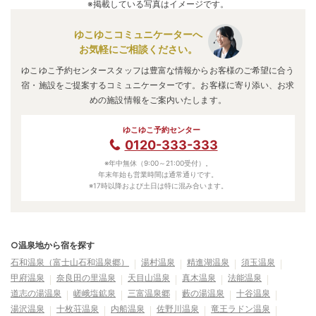
※掲載している写真はイメージです。
ゆこゆこコミュニケーターへ
お気軽にご相談ください。
ゆこゆこ予約センタースタッフは豊富な情報からお客様のご希望に合う
宿・施設をご提案するコミュニケーターです。お客様に寄り添い、お求
めの施設情報をご案内いたします。
ゆこゆこ予約センター
0120-333-333
※年中無休（9:00～21:00受付）。
年末年始も営業時間は通常通りです。
※17時以降および土日は特に混み合います。
○温泉地から宿を探す
石和温泉（富士山石和温泉郷）
湯村温泉
精進湖温泉
須玉温泉
甲府温泉
奈良田の里温泉
天目山温泉
真木温泉
法能温泉
道志の湯温泉
嵯峨塩鉱泉
三富温泉郷
藪の湯温泉
十谷温泉
湯沢温泉
十枚荘温泉
内船温泉
佐野川温泉
竜王ラドン温泉