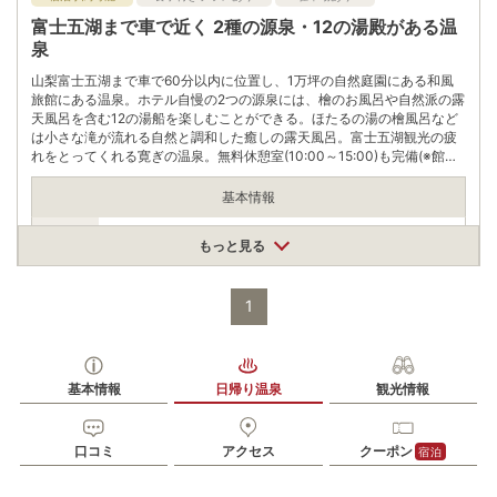
富士五湖まで車で近く 2種の源泉・12の湯殿がある温
泉
山梨富士五湖まで車で60分以内に位置し、1万坪の自然庭園にある和風
旅館にある温泉。ホテル自慢の2つの源泉には、檜のお風呂や自然派の露
天風呂を含む12の湯船を楽しむことができる。ほたるの湯の檜風呂など
は小さな滝が流れる自然と調和した癒しの露天風呂。富士五湖観光の疲
れをとってくれる寛ぎの温泉。無料休憩室(10:00～15:00)も完備(※館内
への飲食の持ち込みは不可）。
基本情報
営業期間
もっと見る
通年
※火曜日定休日
営業時間
営業時間
1
11:00～15:00
最終受付時間
14:00
基本情報
日帰り温泉
観光情報
大人1200円 小人600円
入浴料
※浴衣、バスタオル300円
泉質
単純温泉、硫黄泉
口コミ
アクセス
クーポン
宿泊
住所