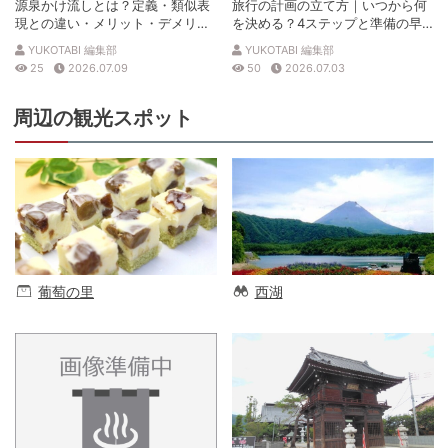
源泉かけ流しとは？定義・類似表
旅行の計画の立て方｜いつから何
現との違い・メリット・デメリッ
を決める？4ステップと準備の早
トを解説
見表
YUKOTABI 編集部
YUKOTABI 編集部
25
2026.07.09
50
2026.07.03
周辺の観光スポット
葡萄の里
西湖