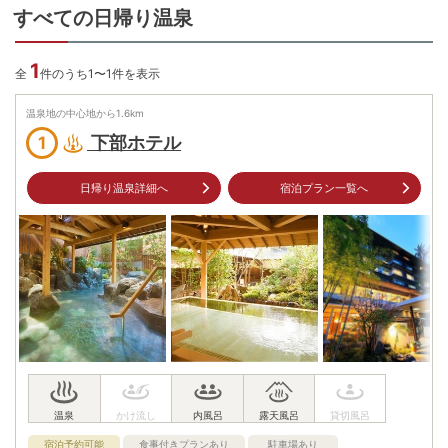
すべての日帰り温泉
1
全
件のうち1〜1件を表示
温泉地の中心地から
1.6
km
下部ホテル
1
日帰り温泉詳細へ
宿泊プラン一覧へ
宿泊予約可能
食事付きプランあり
駐車場あり