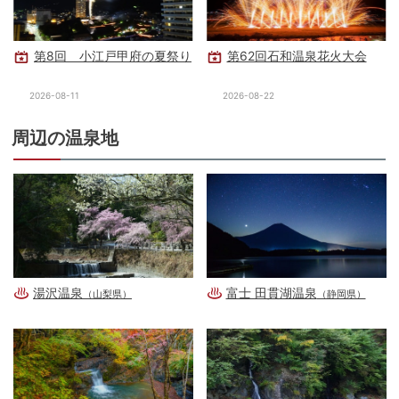
第8回 小江戸甲府の夏祭り
第62回石和温泉花火大会
2026-08-11
2026-08-22
周辺の温泉地
湯沢温泉
富士 田貫湖温泉
（山梨県）
（静岡県）