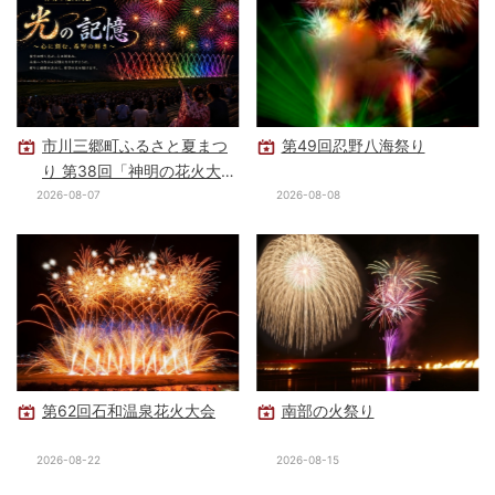
市川三郷町ふるさと夏まつ
第49回忍野八海祭り
り 第38回「神明の花火大
会」
2026-08-07
2026-08-08
第62回石和温泉花火大会
南部の火祭り
2026-08-22
2026-08-15