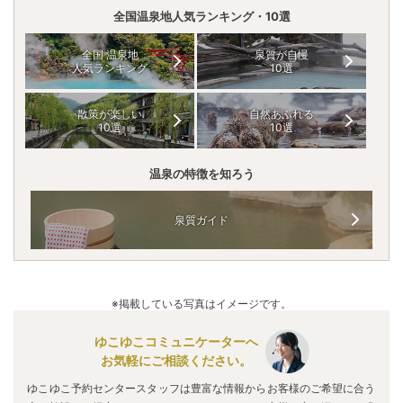
全国温泉地人気ランキング・10選
全国 温泉地
泉質が自慢
人気ランキング
10選
散策が楽しい
自然あふれる
10選
10選
温泉の特徴を知ろう
泉質ガイド
※掲載している写真はイメージです。
ゆこゆこコミュニケーターへ
お気軽にご相談ください。
ゆこゆこ予約センタースタッフは豊富な情報からお客様のご希望に合う