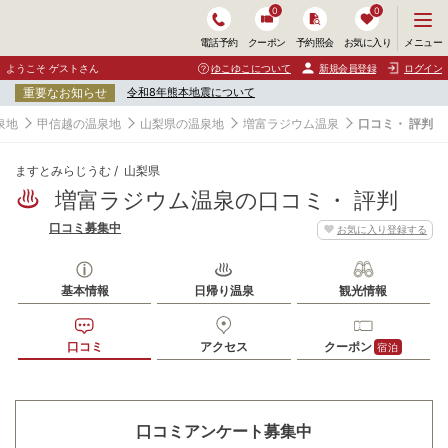
0
0
メ
メニュー
電話予約
クーポン
予約照会
お気に入り
ニ
ュ
ようこそ ゲストさん
ゆこゆこについて
新規会員登録
ログイン
ー
重要なお知らせ
令和8年熊本地震について
を
開
泉地
甲信越の温泉地
山梨県の温泉地
増富ラジウム温泉
口コミ・ 評判
く
ますとみらじうむ
山梨県
増富ラジウム温泉の口コミ・ 評判
口コミ募集中
お気に入り登録する
基本情報
日帰り温泉
観光情報
口コミ
アクセス
クーポン
宿泊
口コミアンケート募集中