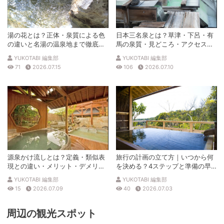
湯の花とは？正体・泉質による色
日本三名泉とは？草津・下呂・有
の違いと名湯の温泉地まで徹底解
馬の泉質・見どころ・アクセスを
説
徹底解説
YUKOTABI 編集部
YUKOTABI 編集部
71
2026.07.15
106
2026.07.10
源泉かけ流しとは？定義・類似表
旅行の計画の立て方｜いつから何
現との違い・メリット・デメリッ
を決める？4ステップと準備の早
トを解説
見表
YUKOTABI 編集部
YUKOTABI 編集部
15
2026.07.09
40
2026.07.03
周辺の観光スポット