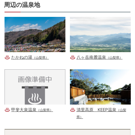
周辺の温泉地
たかねの湯
八ヶ岳南麓温泉
（山梨県）
（山梨県）
甲斐大泉温泉
清里高原 KEEP温泉
（山梨県）
（山梨
県）