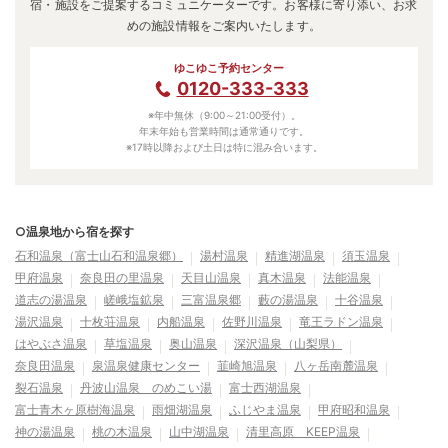
宿・施設をご提案するコミュニケーターです。お客様に寄り添い、お求
めの施設情報をご案内いたします。
ゆこゆこ予約センター
0120-333-333
※年中無休（9:00～21:00受付）。
年末年始も営業時間は通常通りです。
※17時以降および土日は特に混み合います。
○温泉地から宿を探す
石和温泉（富士山石和温泉郷）
湯村温泉
精進湖温泉
須玉温泉
甲府温泉
奈良田の里温泉
天目山温泉
真木温泉
法能温泉
道志の湯温泉
嵯峨塩鉱泉
三富温泉郷
藪の湯温泉
十谷温泉
湯沢温泉
十枚荘温泉
内船温泉
佐野川温泉
竜王ラドン温泉
はやぶさ温泉
草塩温泉
奥山温泉
深沢温泉（山梨県）
奈良田温泉
泉温泉健康センター
韮崎旭温泉
八ヶ岳南麓温泉
裂石温泉
丹波山温泉 のめこい湯
富士西湖温泉
富士青木ヶ原樹海温泉
雨畑湖温泉
ふじやま温泉
甲府昭和温泉
神の湯温泉
桃の木温泉
山中湖温泉
清里高原 KEEP温泉