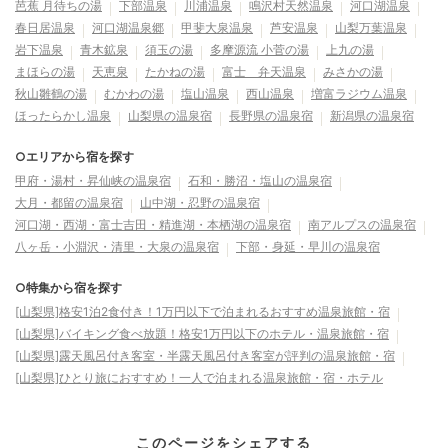
芭蕉 月待ちの湯
下部温泉
川浦温泉
鳴沢村天然温泉
河口湖温泉
春日居温泉
河口湖温泉郷
甲斐大泉温泉
芦安温泉
山梨万葉温泉
岩下温泉
青木鉱泉
須玉の湯
多摩源流 小菅の湯
上九の湯
まほらの湯
天恵泉
たかねの湯
富士 弁天温泉
みさかの湯
秋山雛鶴の湯
むかわの湯
塩山温泉
西山温泉
増富ラジウム温泉
ほったらかし温泉
山梨県の温泉宿
長野県の温泉宿
新潟県の温泉宿
○エリアから宿を探す
甲府・湯村・昇仙峡の温泉宿
石和・勝沼・塩山の温泉宿
大月・都留の温泉宿
山中湖・忍野の温泉宿
河口湖・西湖・富士吉田・精進湖・本栖湖の温泉宿
南アルプスの温泉宿
八ヶ岳・小淵沢・清里・大泉の温泉宿
下部・身延・早川の温泉宿
○特集から宿を探す
[山梨県]格安1泊2食付き！1万円以下で泊まれるおすすめ温泉旅館・宿
[山梨県]バイキング食べ放題！格安1万円以下のホテル・温泉旅館・宿
[山梨県]露天風呂付き客室・半露天風呂付き客室が評判の温泉旅館・宿
[山梨県]ひとり旅におすすめ！一人で泊まれる温泉旅館・宿・ホテル
このページをシェアする