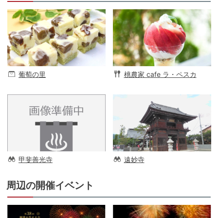
葡萄の里
桃農家 cafe ラ・ペスカ
甲斐善光寺
遠妙寺
周辺の開催イベント