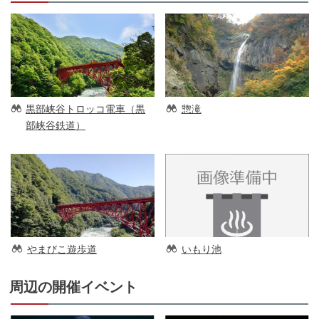
黒部峡谷トロッコ電車（黒
惣滝
部峡谷鉄道）
やまびこ遊歩道
いもり池
周辺の開催イベント