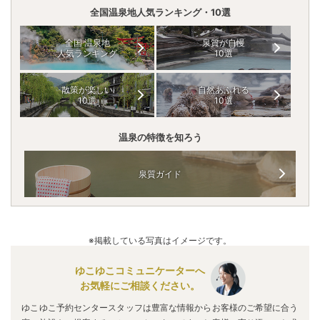
全国温泉地人気ランキング・10選
全国 温泉地
泉質が自慢
人気ランキング
10選
散策が楽しい
自然あふれる
10選
10選
温泉の特徴を知ろう
泉質ガイド
※掲載している写真はイメージです。
ゆこゆこコミュニケーターへ
お気軽にご相談ください。
ゆこゆこ予約センタースタッフは豊富な情報からお客様のご希望に合う