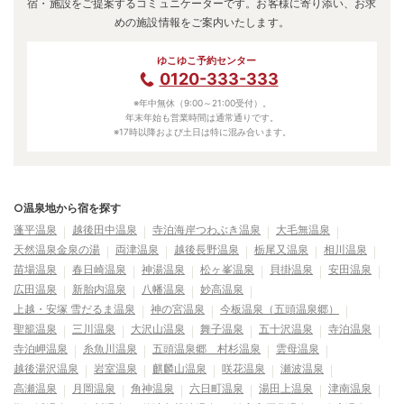
宿・施設をご提案するコミュニケーターです。お客様に寄り添い、お求
めの施設情報をご案内いたします。
ゆこゆこ予約センター
0120-333-333
※年中無休（9:00～21:00受付）。
年末年始も営業時間は通常通りです。
※17時以降および土日は特に混み合います。
○温泉地から宿を探す
蓬平温泉
越後田中温泉
寺泊海岸つわぶき温泉
大毛無温泉
天然温泉金泉の湯
両津温泉
越後長野温泉
栃尾又温泉
相川温泉
苗場温泉
春日崎温泉
神湯温泉
松ヶ峯温泉
貝掛温泉
安田温泉
広田温泉
新胎内温泉
八幡温泉
妙高温泉
上越・安塚 雪だるま温泉
神の宮温泉
今板温泉（五頭温泉郷）
聖籠温泉
三川温泉
大沢山温泉
舞子温泉
五十沢温泉
寺泊温泉
寺泊岬温泉
糸魚川温泉
五頭温泉郷 村杉温泉
雲母温泉
越後湯沢温泉
岩室温泉
麒麟山温泉
咲花温泉
瀬波温泉
高瀬温泉
月岡温泉
角神温泉
六日町温泉
湯田上温泉
津南温泉