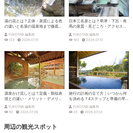
湯の花とは？正体・泉質による色
日本三名泉とは？草津・下呂・有
の違いと名湯の温泉地まで徹底解
馬の泉質・見どころ・アクセスを
説
徹底解説
YUKOTABI 編集部
YUKOTABI 編集部
123
2026.07.15
183
2026.07.10
源泉かけ流しとは？定義・類似表
旅行の計画の立て方｜いつから何
現との違い・メリット・デメリッ
を決める？4ステップと準備の早
トを解説
見表
YUKOTABI 編集部
YUKOTABI 編集部
92
2026.07.09
20
2026.07.03
周辺の観光スポット