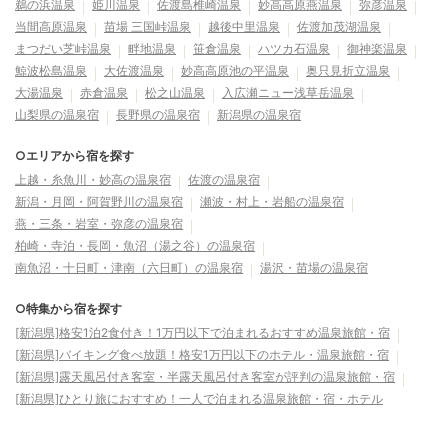
鵜の浜温泉
姫川温泉
佐渡島椎崎温泉
妙高高原燕温泉
弥彦温泉
当間高原温泉
苗場 三国峠温泉
越後中里温泉
佐渡加茂湖温泉
まつだい芝峠温泉
畔地温泉
笹倉温泉
ハツカ石温泉
御神楽温泉
鯨波松島温泉
大佐渡温泉
妙高高原池の平温泉
奥只見折立温泉
大湯温泉
赤倉温泉
松之山温泉
入広瀬ニュー浅草岳温泉
山梨県の温泉宿
長野県の温泉宿
新潟県の温泉宿
○エリアから宿を探す
上越・糸魚川・妙高の温泉宿
佐渡の温泉宿
新潟・月岡・阿賀野川の温泉宿
瀬波・村上・岩船の温泉宿
燕・三条・岩室・弥彦の温泉宿
柏崎・寺泊・長岡・魚沼（湯之谷）の温泉宿
南魚沼・十日町・津南（六日町）の温泉宿
湯沢・苗場の温泉宿
○特集から宿を探す
[新潟県]格安1泊2食付き！1万円以下で泊まれるおすすめ温泉旅館・宿
[新潟県]バイキング食べ放題！格安1万円以下のホテル・温泉旅館・宿
[新潟県]露天風呂付き客室・半露天風呂付き客室が評判の温泉旅館・宿
[新潟県]ひとり旅におすすめ！一人で泊まれる温泉旅館・宿・ホテル