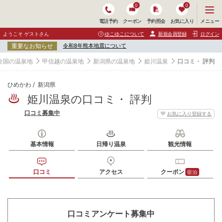
0
0
メ
メニュー
電話予約
クーポン
予約照会
お気に入り
ニ
ュ
ようこそ ゲストさん
ゆこゆこについて
新規会員登録
ログイン
ー
重要なお知らせ
令和8年熊本地震について
を
開
全国の温泉地
甲信越の温泉地
新潟県の温泉地
姫川温泉
口コミ・ 評判
く
ひめかわ
新潟県
姫川温泉の口コミ・ 評判
口コミ募集中
お気に入り登録する
基本情報
日帰り温泉
観光情報
口コミ
アクセス
クーポン
宿泊
口コミアンケート募集中