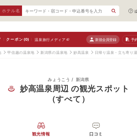
・ホテル名
ド
クーポン
(0)
新規会員登録
予
温泉旅行メディア
地
甲信越の温泉地
新潟県の温泉地
妙高温泉
日帰り温泉・立ち寄り
みょうこう
新潟県
妙高温泉周辺 の観光スポット
（すべて）
観光情報
口コミ