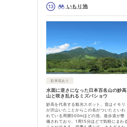
いもり池
13
駐車場あり
水面に逆さになった日本百名山の妙高
山と咲き乱れるミズバショウ
妙高を代表する観光スポット。昔はイモリ
が沢山いたことからこの名がついたといわ
れている周囲500mほどの池。遊歩道が整
備されており、1周15分ほどで気軽にまわ
ことができる。四季を通じて、さまざまな