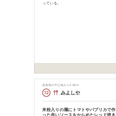
っている。
温泉地の中心地から
3.8
km
みよしや
12
米粉入りの麺にトマトやパプリカで作
った赤いソースをからめたレッド焼き