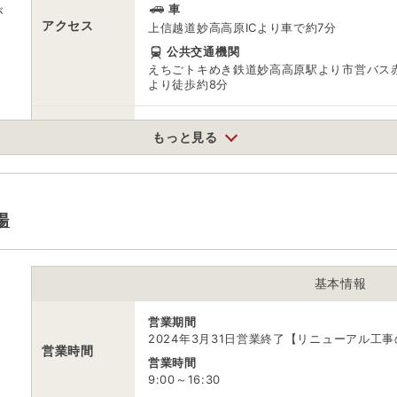
車
が
アクセス
上信越道妙高高原ICより車で約7分
公共交通機関
えちごトキめき鉄道妙高高原駅より市営バス赤
より徒歩約8分
駐車場
無料（5台）
もっと見る
電話番号
0255872165
※ 掲載情報は変更になる場合があります。最新の内容はご利用前にご自
場
※ 料金情報は税込・税抜表記が混ざっております。正しい金額はご利用
基本情報
営業期間
2024年3月31日営業終了【リニューアル工
営業時間
営業時間
9:00～16:30