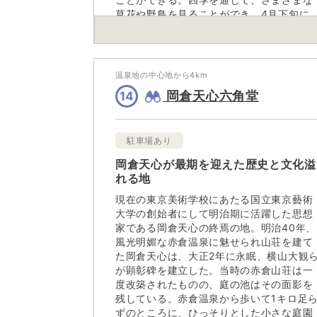
草花や野鳥を見ることができ、4月下旬に
は、雪解けとともに白い可憐な花が顔を出
し始め、やがて10万株以上ものミズバショ
ウが咲き乱れ、10月中旬～11月上旬には紅
葉が深まる。どの季節も美しく、季節を問
温泉地の中心地から
4
km
わず多くの方は足を運ぶ。
岡倉天心六角堂
14
駐車場あり
岡倉天心が最期を迎えた歴史と文化溢
れる地
現在の東京美術学校にあたる国立東京藝術
大学の創始者にして明治期に活躍した思想
家である岡倉天心の終焉の地。明治40年、
風光明媚な赤倉温泉に魅せられ山荘を建て
た岡倉天心は、大正2年に永眠、横山大観
が顕彰碑を建立した。当時の赤倉山荘は一
度改築されたものの、庭の池はその面影を
残している。赤倉温泉から歩いて1キロ足
ずのところに、ひっそりとした小さな庭園