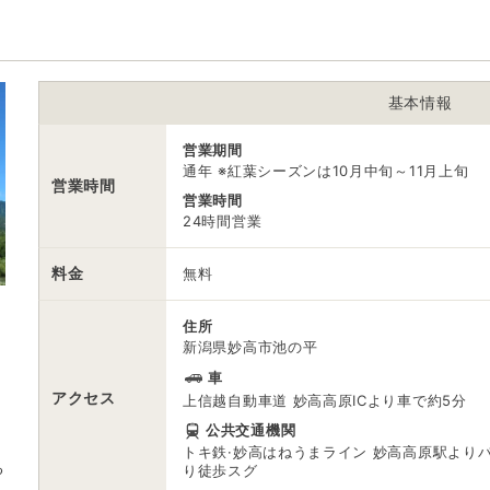
※ 掲載情報は変更になる場合があります。最新の内容はご利用前にご自
※ 料金情報は税込・税抜表記が混ざっております。正しい金額はご利用
基本情報
営業期間
通年 ※紅葉シーズンは10月中旬～11月上旬
営業時間
営業時間
24時間営業
料金
無料
住所
新潟県妙高市池の平
車
アクセス
上信越自動車道 妙高高原ICより車で約5分
公共交通機関
トキ鉄·妙高はねうまライン 妙高高原駅よりバ
る
り徒歩スグ