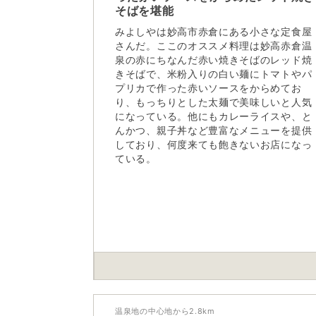
そばを堪能
みよしやは妙高市赤倉にある小さな定食屋
さんだ。ここのオススメ料理は妙高赤倉温
泉の赤にちなんだ赤い焼きそばのレッド焼
きそばで、米粉入りの白い麺にトマトやパ
プリカで作った赤いソースをからめてお
り、もっちりとした太麺で美味しいと人気
になっている。他にもカレーライスや、と
んかつ、親子丼など豊富なメニューを提供
しており、何度来ても飽きないお店になっ
ている。
温泉地の中心地から
2.8
km