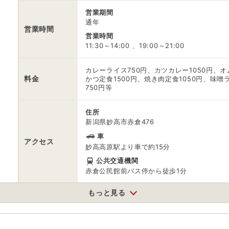
営業期間
通年
営業時間
営業時間
11:30～14:00 、19:00～21:00
カレーライス750円、カツカレー1050円、オ
料金
かつ定食1500円、焼き肉定食1050円、味噌
750円等
住所
新潟県妙高市赤倉476
車
アクセス
妙高高原駅より車で約15分
公共交通機関
赤倉公民館前バス停から徒歩1分
もっと見る
駐車場
情報なし
電話番号
0255872068