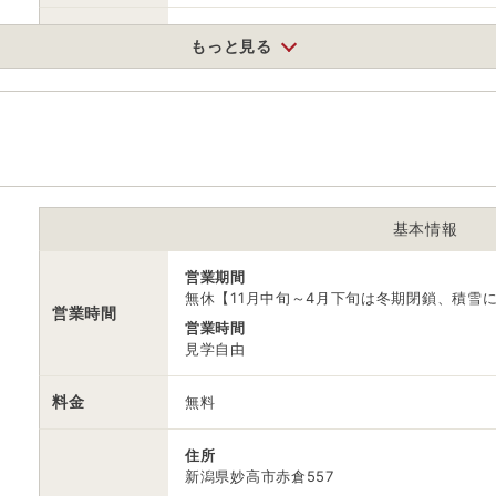
無料（50台）
駐車場
もっと見る
※大型3台
電話番号
0255755270
※ 掲載情報は変更になる場合があります。最新の内容はご利用前にご自
※ 料金情報は税込・税抜表記が混ざっております。正しい金額はご利用
基本情報
営業期間
無休【11月中旬～4月下旬は冬期閉鎖、積雪
営業時間
営業時間
見学自由
ら
料金
無料
住所
ら
新潟県妙高市赤倉557