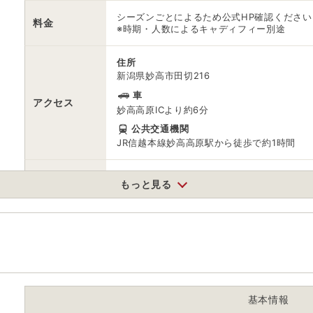
シーズンごとによるため公式HP確認ください
料金
※時期・人数によるキャディフィー別途
住所
新潟県妙高市田切216
車
アクセス
妙高高原ICより約6分
公共交通機関
JR信越本線妙高高原駅から徒歩で約1時間
駐車場
情報なし
もっと見る
0255872502
電話番号
※※担当者不在時は赤倉観光ホテルに繋がりま
※ 掲載情報は変更になる場合があります。最新の内容はご利用前にご自
※ 料金情報は税込・税抜表記が混ざっております。正しい金額はご利用
基本情報