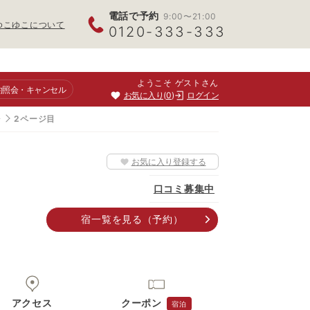
電話で予約
9:00〜21:00
ゆこゆこについて
0120-333-333
ようこそ ゲストさん
約照会
・キャンセル
お気に入り
0
ログイン
湯
2ページ目
お気に入り登録する
口コミ募集中
宿一覧
を見る
（予約）
アクセス
クーポン
宿泊