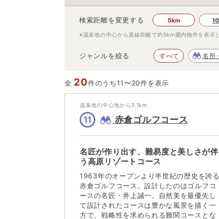
検索距離を変更する
5km
1
※温泉地の中心から直線距離で約
5km
圏内物件を表示
ジャンルを絞る
すべて
名所
20
全
件のうち11〜20件を表示
温泉地の中心地から
3.1
km
赤倉ゴルフコース
11
名匠が作り出す、難易度と美しさが伴
う高原リゾートコース
1963年のオープンより半世紀の歴史を誇
赤倉ゴルフコース。設計したのはゴルフコ
ースの名匠・井上誠一。自然美を最優先し
て設計されたコースは豊かな風景を描く一
方で、戦略性を求められる難関コースとな