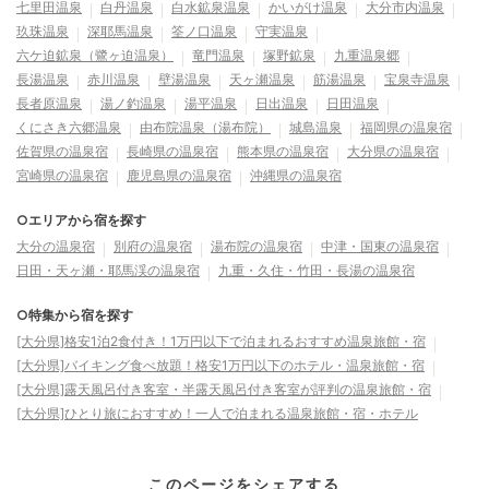
七里田温泉
白丹温泉
白水鉱泉温泉
かいがけ温泉
大分市内温泉
玖珠温泉
深耶馬温泉
筌ノ口温泉
守実温泉
六ケ迫鉱泉（鷺ヶ迫温泉）
竜門温泉
塚野鉱泉
九重温泉郷
長湯温泉
赤川温泉
壁湯温泉
天ヶ瀬温泉
筋湯温泉
宝泉寺温泉
長者原温泉
湯ノ釣温泉
湯平温泉
日出温泉
日田温泉
くにさき六郷温泉
由布院温泉（湯布院）
城島温泉
福岡県の温泉宿
佐賀県の温泉宿
長崎県の温泉宿
熊本県の温泉宿
大分県の温泉宿
宮崎県の温泉宿
鹿児島県の温泉宿
沖縄県の温泉宿
○エリアから宿を探す
大分の温泉宿
別府の温泉宿
湯布院の温泉宿
中津・国東の温泉宿
日田・天ヶ瀬・耶馬渓の温泉宿
九重・久住・竹田・長湯の温泉宿
○特集から宿を探す
[大分県]格安1泊2食付き！1万円以下で泊まれるおすすめ温泉旅館・宿
[大分県]バイキング食べ放題！格安1万円以下のホテル・温泉旅館・宿
[大分県]露天風呂付き客室・半露天風呂付き客室が評判の温泉旅館・宿
[大分県]ひとり旅におすすめ！一人で泊まれる温泉旅館・宿・ホテル
このページをシェアする