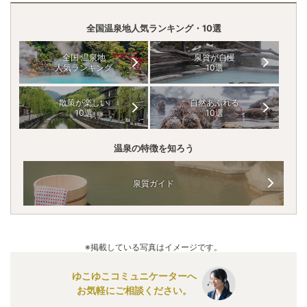
全国温泉地人気ランキング・10選
全国 温泉地
泉質が自慢
人気ランキング
10選
散策が楽しい
自然あふれる
10選
10選
温泉の特徴を知ろう
泉質ガイド
※掲載している写真はイメージです。
ゆこゆこコミュニケーターへ
お気軽にご相談ください。