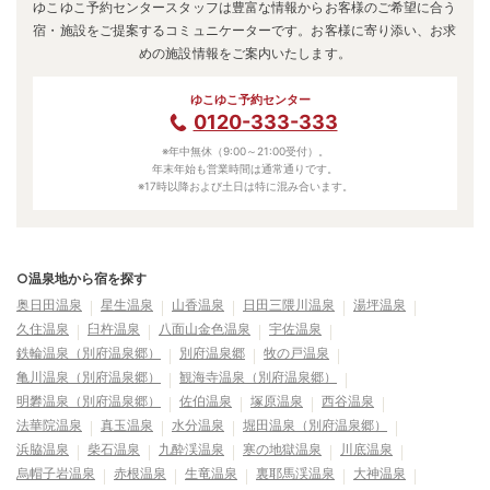
ゆこゆこ予約センタースタッフは豊富な情報からお客様のご希望に合う
宿・施設をご提案するコミュニケーターです。お客様に寄り添い、お求
めの施設情報をご案内いたします。
ゆこゆこ予約センター
0120-333-333
※年中無休（9:00～21:00受付）。
年末年始も営業時間は通常通りです。
※17時以降および土日は特に混み合います。
○温泉地から宿を探す
奥日田温泉
星生温泉
山香温泉
日田三隈川温泉
湯坪温泉
久住温泉
臼杵温泉
八面山金色温泉
宇佐温泉
鉄輪温泉（別府温泉郷）
別府温泉郷
牧の戸温泉
亀川温泉（別府温泉郷）
観海寺温泉（別府温泉郷）
明礬温泉（別府温泉郷）
佐伯温泉
塚原温泉
西谷温泉
法華院温泉
真玉温泉
水分温泉
堀田温泉（別府温泉郷）
浜脇温泉
柴石温泉
九酔渓温泉
寒の地獄温泉
川底温泉
烏帽子岩温泉
赤根温泉
生竜温泉
裏耶馬渓温泉
大神温泉