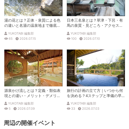
湯の花とは？正体・泉質による色
日本三名泉とは？草津・下呂・有
の違いと名湯の温泉地まで徹底解
馬の泉質・見どころ・アクセスを
説
徹底解説
YUKOTABI 編集部
YUKOTABI 編集部
65
2026.07.15
100
2026.07.10
源泉かけ流しとは？定義・類似表
旅行の計画の立て方｜いつから何
現との違い・メリット・デメリッ
を決める？4ステップと準備の早
トを解説
見表
YUKOTABI 編集部
YUKOTABI 編集部
5
2026.07.09
33
2026.07.03
周辺の開催イベント