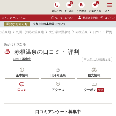
0
0
メ
メニュー
電話予約
クーポン
予約照会
お気に入り
ニ
ュ
ようこそ ゲストさん
ゆこゆこについて
新規会員登録
ログイン
ー
重要なお知らせ
令和8年熊本地震について
を
開
の温泉地
九州・沖縄の温泉地
大分県の温泉地
赤根温泉
口コミ・ 評判
く
あかね
大分県
赤根温泉の口コミ・ 評判
口コミ募集中
お気に入り登録する
基本情報
日帰り温泉
観光情報
口コミ
アクセス
クーポン
宿泊
口コミアンケート募集中