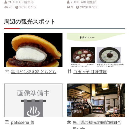
YUKOTABI 編集部
YUKOTABI 編集部
76
2026.07.09
9
2026.07.03
周辺の観光スポット
黒川どら焼き家 どらどら
白玉っ子 甘味茶屋
patisserie 麓
黒川温泉観光旅館協同組合
風の舎