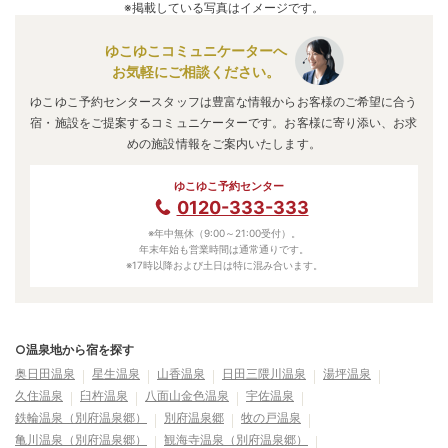
※掲載している写真はイメージです。
ゆこゆこコミュニケーターへ
お気軽にご相談ください。
ゆこゆこ予約センタースタッフは豊富な情報からお客様のご希望に合う
宿・施設をご提案するコミュニケーターです。お客様に寄り添い、お求
めの施設情報をご案内いたします。
ゆこゆこ予約センター
0120-333-333
※年中無休（9:00～21:00受付）。
年末年始も営業時間は通常通りです。
※17時以降および土日は特に混み合います。
○温泉地から宿を探す
奥日田温泉
星生温泉
山香温泉
日田三隈川温泉
湯坪温泉
久住温泉
臼杵温泉
八面山金色温泉
宇佐温泉
鉄輪温泉（別府温泉郷）
別府温泉郷
牧の戸温泉
亀川温泉（別府温泉郷）
観海寺温泉（別府温泉郷）