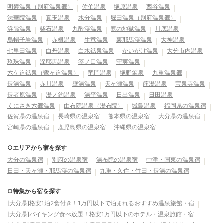
明礬温泉（別府温泉郷）
佐伯温泉
塚原温泉
西谷温泉
法華院温泉
真玉温泉
水分温泉
堀田温泉（別府温泉郷）
浜脇温泉
柴石温泉
九酔渓温泉
寒の地獄温泉
川底温泉
烏帽子岩温泉
赤根温泉
生竜温泉
裏耶馬渓温泉
大神温泉
七里田温泉
白丹温泉
白水鉱泉温泉
かいがけ温泉
大分市内温泉
玖珠温泉
深耶馬温泉
筌ノ口温泉
守実温泉
六ケ迫鉱泉（鷺ヶ迫温泉）
竜門温泉
塚野鉱泉
九重温泉郷
長湯温泉
赤川温泉
壁湯温泉
天ヶ瀬温泉
筋湯温泉
宝泉寺温泉
長者原温泉
湯ノ釣温泉
湯平温泉
日出温泉
日田温泉
くにさき六郷温泉
由布院温泉（湯布院）
城島温泉
福岡県の温泉宿
佐賀県の温泉宿
長崎県の温泉宿
熊本県の温泉宿
大分県の温泉宿
宮崎県の温泉宿
鹿児島県の温泉宿
沖縄県の温泉宿
○エリアから宿を探す
大分の温泉宿
別府の温泉宿
湯布院の温泉宿
中津・国東の温泉宿
日田・天ヶ瀬・耶馬渓の温泉宿
九重・久住・竹田・長湯の温泉宿
○特集から宿を探す
[大分県]格安1泊2食付き！1万円以下で泊まれるおすすめ温泉旅館・宿
[大分県]バイキング食べ放題！格安1万円以下のホテル・温泉旅館・宿