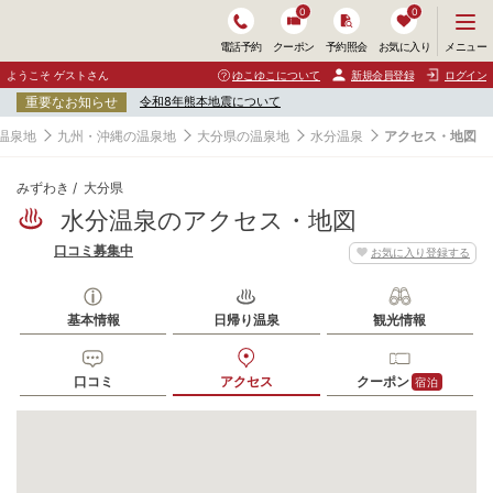
0
0
メ
メニュー
電話予約
クーポン
予約照会
お気に入り
ニ
ュ
ようこそ ゲストさん
ゆこゆこについて
新規会員登録
ログイン
ー
重要なお知らせ
令和8年熊本地震について
を
開
温泉地
九州・沖縄の温泉地
大分県の温泉地
水分温泉
アクセス・地図
く
みずわき
大分県
水分温泉のアクセス・地図
口コミ募集中
お気に入り登録する
基本情報
日帰り温泉
観光情報
口コミ
アクセス
クーポン
宿泊