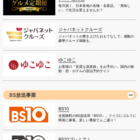
毎月届く、日本各地の名物・名産品。「美味し
い」で生活を変えませんか？
ジャパネットクルーズ
ジャパネットが磨き上げたおもてなしで、感動の
豪華クルーズ体験を。
ゆこゆこ
お客様の『良質な温泉旅』をお手伝い。国内の旅
館・宿・ホテルの宿泊予約サイト
BS放送事業
BS10
全国無料のBS放送局『BS10』。クイズにゴルフに
映画に麻雀、楽しい番組てんこ盛り！
BS10プレミアム