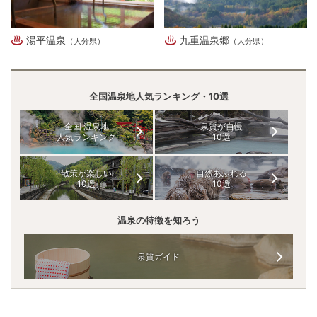
湯平温泉
九重温泉郷
（大分県）
（大分県）
全国温泉地人気ランキング・10選
全国 温泉地
泉質が自慢
人気ランキング
10選
散策が楽しい
自然あふれる
10選
10選
温泉の特徴を知ろう
泉質ガイド