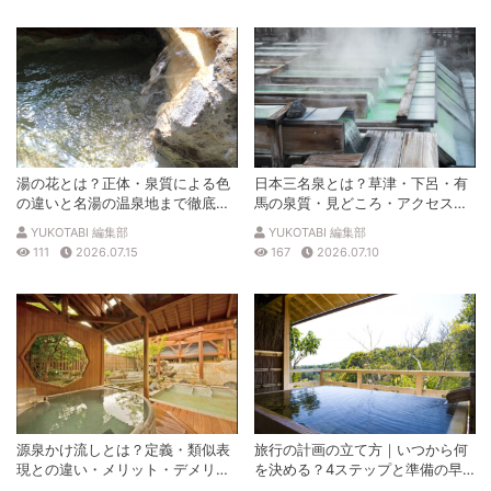
湯の花とは？正体・泉質による色
日本三名泉とは？草津・下呂・有
の違いと名湯の温泉地まで徹底解
馬の泉質・見どころ・アクセスを
説
徹底解説
YUKOTABI 編集部
YUKOTABI 編集部
111
2026.07.15
167
2026.07.10
源泉かけ流しとは？定義・類似表
旅行の計画の立て方｜いつから何
現との違い・メリット・デメリッ
を決める？4ステップと準備の早
トを解説
見表