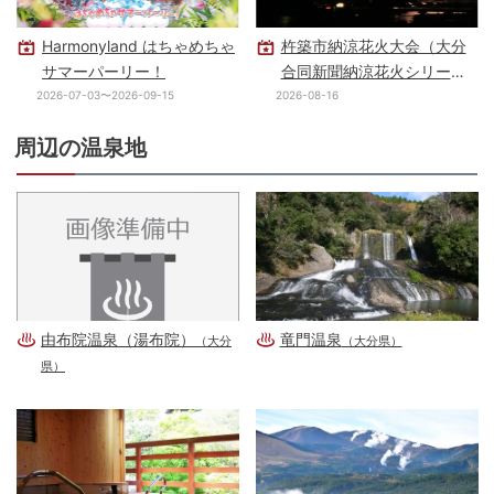
Harmonyland はちゃめちゃ
杵築市納涼花火大会（大分
サマーパーリー！
合同新聞納涼花火シリー
ズ・杵築会場）
2026-07-03〜2026-09-15
2026-08-16
周辺の温泉地
由布院温泉（湯布院）
竜門温泉
（大分
（大分県）
県）