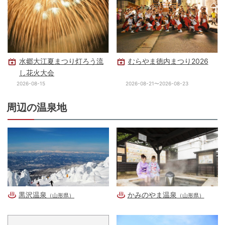
水郷大江夏まつり灯ろう流
むらやま徳内まつり2026
し花火大会
2026-08-15
2026-08-21〜2026-08-23
周辺の温泉地
黒沢温泉
かみのやま温泉
（山形県）
（山形県）