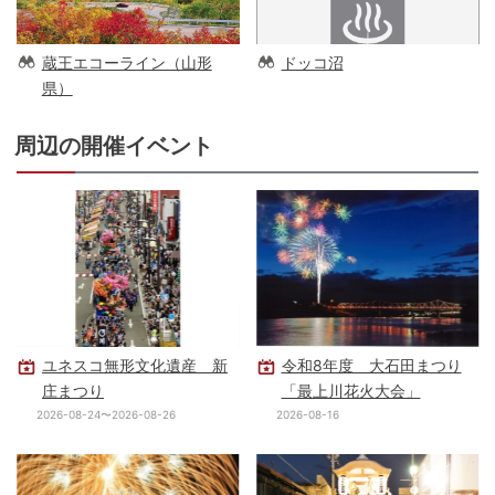
蔵王エコーライン（山形
ドッコ沼
県）
周辺の開催イベント
ユネスコ無形文化遺産 新
令和8年度 大石田まつり
庄まつり
「最上川花火大会」
2026-08-24〜2026-08-26
2026-08-16