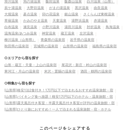
滑川温泉
泡の湯温泉
飯田温泉
飯森山温泉
白川温泉（山形）
辰ケ湯温泉
大野目温泉
がまの湯温泉
黒沢温泉
由良温泉
大堀温泉
碁点温泉
卯の花温泉
銀山温泉
さくらんぼ東根温泉
草薙温泉
かみのやま温泉
天童温泉
湯野浜温泉
赤湯温泉
白布温泉
瀬見温泉
小野川温泉
湯田川温泉
肘折温泉
鳥海温泉
温海温泉/あつみ温泉
神室温泉
蔵王温泉
左沢温泉
柳川温泉（山形県）
青森県の温泉宿
岩手県の温泉宿
秋田県の温泉宿
宮城県の温泉宿
山形県の温泉宿
福島県の温泉宿
○エリアから宿を探す
山形・蔵王・天童・上山の温泉宿
尾花沢・新庄・村山の温泉宿
寒河江・月山の温泉宿
米沢・置賜の温泉宿
酒田・鶴岡の温泉宿
○特集から宿を探す
[山形県]格安1泊2食付き！1万円以下で泊まれるおすすめ温泉旅館・宿
[山形県]バイキング食べ放題！格安1万円以下のホテル・温泉旅館・宿
[山形県]露天風呂付き客室・半露天風呂付き客室が評判の温泉旅館・宿
[山形県]ひとり旅におすすめ！一人で泊まれる温泉旅館・宿・ホテル
このページをシェアする