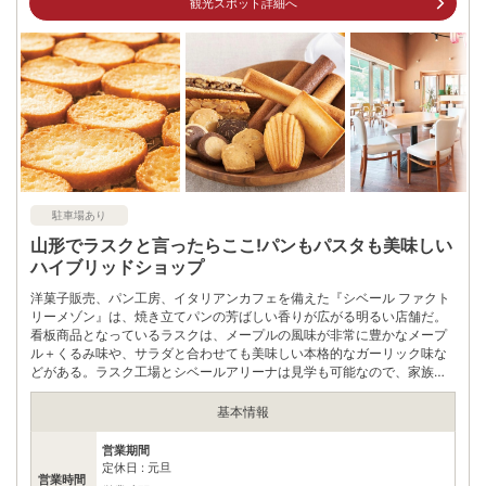
観光スポット詳細へ
アクセス
·蔵王駅より車で約15分 ·茂吉記念館前より車で約15分
公共交通機関
·バス停 みはらしの丘口より徒歩約3分 ·バス停 ふれあいセンター
口より徒歩約8分
駐車場
無料（40台）
電話番号
236748839
※ 掲載情報は変更になる場合があります。最新の内容はご利用前にご自身でお
問合せください。
駐車場あり
※ 料金情報は税込・税抜表記が混ざっております。正しい金額はご利用前にご
自身でお問合せください。
山形でラスクと言ったらここ!パンもパスタも美味しい
ハイブリッドショップ
洋菓子販売、パン工房、イタリアンカフェを備えた『シベール ファクト
リーメゾン』は、焼き立てパンの芳ばしい香りが広がる明るい店舗だ。
看板商品となっているラスクは、メープルの風味が非常に豊かなメープ
ル＋くるみ味や、サラダと合わせても美味しい本格的なガーリック味な
どがある。ラスク工場とシベールアリーナは見学も可能なので、家族連
れにも嬉しい。
基本情報
営業期間
定休日 : 元旦
営業時間