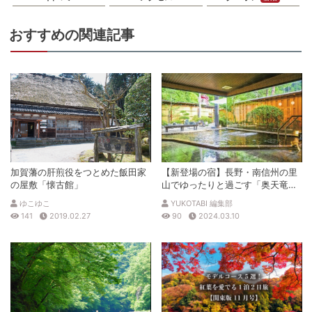
電話番号
236725861
※ 掲載情報は変更になる場合があります。最新の内容はご利用前にご自身でお
おすすめの関連記事
問合せください。
※ 料金情報は税込・税抜表記が混ざっております。正しい金額はご利用前にご
自身でお問合せください。
加賀藩の肝煎役をつとめた飯田家
【新登場の宿】長野・南信州の里
の屋敷「懐古館」
山でゆったりと過ごす「奥天竜不
動温泉 佐和屋」。地元の食材も堪
ゆこゆこ
YUKOTABI 編集部
能！
141
2019.02.27
90
2024.03.10