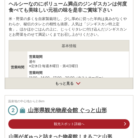
ヘルシーなのにボリューム満点のジンギスカンは何度
食べても美味しい元祖の味を是非ご賞味下さい
米・野菜の多くを自家製栽培し、少し厚めに切った羊肉は臭みがなくや
わらか、秘伝のタレとの相性も抜群。人気は「ジンギスカン特上定
食」。ほかほかごはんの上に、じっくりタレに付け込んだジンギスカン
とお野菜をのせて満足いくまでお召し上がりください。
基本情報
営業期間
通年
※定休日:毎週木曜日・第4日曜日
営業時間
営業時間
11:00～14:00、17:00～20:00（ラストオーダー）
もっと見る
料金
ジンギスカン特上定食2000円（税込） ラム丼880円（税込）
住所
温泉地の中心地から
2.6
km
山形県山形市蔵王半郷266-10
山形県観光物産会館 ぐっと山形
2
車
アクセス
蔵王駅から車で約5分
観光スポット詳細へ
公共交通機関
山交バス99表蔵王口徒歩約2分
山形がぎゅっと詰まった物産館！まるごと山形