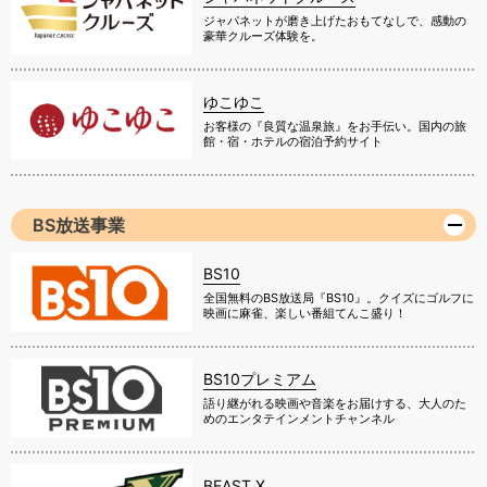
ジャパネットが磨き上げたおもてなしで、感動の
豪華クルーズ体験を。
ゆこゆこ
お客様の『良質な温泉旅』をお手伝い。国内の旅
館・宿・ホテルの宿泊予約サイト
BS放送事業
BS10
全国無料のBS放送局『BS10』。クイズにゴルフに
映画に麻雀、楽しい番組てんこ盛り！
BS10プレミアム
語り継がれる映画や音楽をお届けする、大人のた
めのエンタテインメントチャンネル
BEAST X