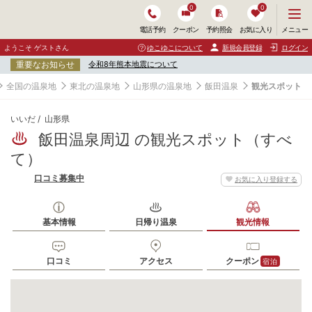
0
0
メ
メニュー
電話予約
クーポン
予約照会
お気に入り
ニ
ュ
ようこそ ゲストさん
ゆこゆこについて
新規会員登録
ログイン
ー
重要なお知らせ
令和8年熊本地震について
を
開
全国の温泉地
東北の温泉地
山形県の温泉地
飯田温泉
観光スポット
く
いいだ
山形県
飯田温泉周辺 の観光スポット（すべ
て）
口コミ募集中
お気に入り登録する
基本情報
日帰り温泉
観光情報
口コミ
アクセス
クーポン
宿泊