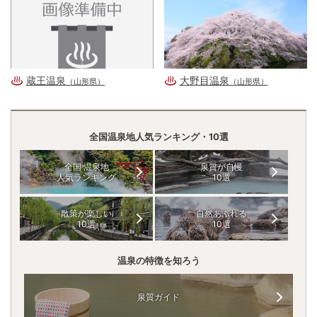
蔵王温泉
大野目温泉
（山形県）
（山形県）
全国温泉地人気ランキング・10選
全国 温泉地
泉質が自慢
人気ランキング
10選
散策が楽しい
自然あふれる
10選
10選
温泉の特徴を知ろう
泉質ガイド