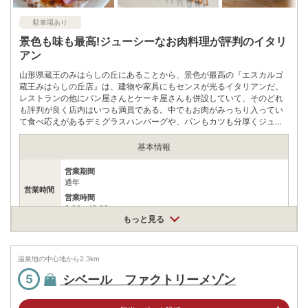
※ 料金情報は税込・税抜表記が混ざっております。正しい金額はご利用前にご
自身でお問合せください。
駐車場あり
景色も味も最高!ジューシーなお肉料理が評判のイタリ
アン
山形県蔵王のみはらしの丘にあることから、景色が最高の『エスカルゴ
蔵王みはらしの丘店』は、建物や家具にもセンスが光るイタリアンだ。
レストランの他にパン屋さんとケーキ屋さんも併設していて、そのどれ
も評判が良く店内はいつも満員である。中でもお肉がみっちり入ってい
て食べ応えがあるデミグラスハンバーグや、パンもカツも分厚くジュー
シーな旨味のヒレカツサンドが人気だ。
基本情報
営業期間
通年
営業時間
営業時間
9:00〜19:00
もっと見る
デミグラスハンバーグ1200円、和風おろしハンバーグ1200円、
料金
ブラックアンガス牛のサーロインステーキ1780円、ローストビ
ーフ丼1280円
温泉地の中心地から
2.3
km
住所
シベール ファクトリーメゾン
5
山形県山形市みはらしの丘1丁目3-1
車