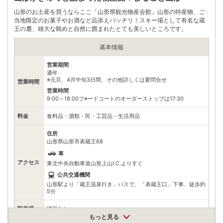
駐車場
無料（10台）
山形のお土産を買うならここ「山形県観光物産会館」山形の特産物、ご
当地限定のお菓子やお酒など品添えバッチリ！スキー場として有名な蔵
電話番号
0236889575
王の麓、雄大な眺めと自然に囲まれたとても美しいところです。
※ 掲載情報は変更になる場合があります。最新の内容はご利用前にご自身でお
基本情報
問合せください。
※ 料金情報は税込・税抜表記が混ざっております。正しい金額はご利用前にご
自身でお問合せください。
営業期間
通年
※元旦、4月中旬3日間、その他詳しくは要問合せ
営業時間
営業時間
9:00～18:00フ※ードコートのオーダーストップは17:30
料金
食料品・酒類・民・工芸品・生活用品
住所
山形県山形市表蔵王68
車
アクセス
東北中央自動車道山形上山I.C.よりすぐ
公共交通機関
山形駅より「蔵王温泉行き」バスで、「表蔵王口」下車、徒歩約
5分
駐車場
情報なし
もっと見る