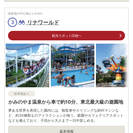
電話番号
0236885500
※ 掲載情報は変更になる場合があります。最新の内容はご利用前にご自身でお
温泉地の中心地から
4.1
km
問合せください。
リナワールド
3
※ 料金情報は税込・税抜表記が混ざっております。正しい金額はご利用前にご
自身でお問合せください。
観光スポット詳細へ
駐車場あり
かみのやま温泉から車で約10分、東北最大級の遊園地
夢ある世界を表現した園内には、観覧車やスリリングな絶叫マシンな
ど、約30種類ものアトラクションが揃う。庭園やカフェテリアスポット
なども備えており、子供から大人まで一日中楽しめる。
基本情報