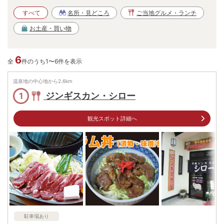
すべて
名所・見どころ
ご当地グルメ・ランチ
お土産・買い物
6
全
件のうち1〜6件を表示
温泉地の中心地から
2.6
km
ジンギスカン・シロー
1
観光スポット詳細へ
駐車場あり