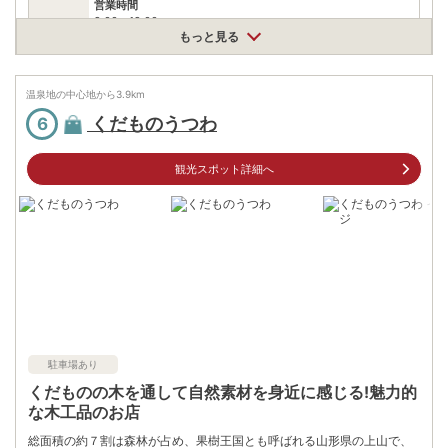
営業時間
9:00〜19:00
もっと見る
料金
彩りラスク1080円/込
住所
温泉地の中心地から
3.9
km
山形県山形市蔵王松ケ丘2丁目1-3
くだものうつわ
6
車
アクセス
山形上山ICより車でスグ
観光スポット詳細へ
公共交通機関
·JR山形駅前より、山交バス 高松葉山行き(約20分)表蔵王口下車
より徒歩約10分 ·かみのやま温泉駅よりタクシーで約15分
駐車場
無料（150台）
電話番号
236891134
※ 掲載情報は変更になる場合があります。最新の内容はご利用前にご自身でお
問合せください。
※ 料金情報は税込・税抜表記が混ざっております。正しい金額はご利用前にご
自身でお問合せください。
駐車場あり
くだものの木を通して自然素材を身近に感じる!魅力的
な木工品のお店
総面積の約７割は森林が占め、果樹王国とも呼ばれる山形県の上山で、