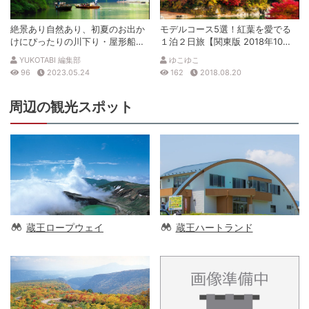
絶景あり自然あり、初夏のお出か
モデルコース5選！紅葉を愛でる
けにぴったりの川下り・屋形船は
１泊２日旅【関東版 2018年10・
いかが？
11月号】
YUKOTABI 編集部
ゆこゆこ
96
2023.05.24
162
2018.08.20
周辺の観光スポット
蔵王ロープウェイ
蔵王ハートランド