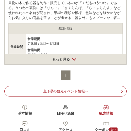
果物の木で作る器を制作・販売しているのが『くだものうつわ』であ
る。うつわの裏側には「りんご」「さくらんぼ」「ら・ふらんす」など
使われた木の名前が記され、果樹の種類や模様、色味などを確かめなが
らお気に入りの商品を選ぶことが出来る。器以外にもスプーンや、箸置
き、マグカップなど、普段の暮らしが楽しくなるようなアイテムが目白
押しである。
基本情報
営業期間
定休日 : 元旦〜1月3日
営業時間
営業時間
10:00〜17:00
もっと見る
木の葉皿(特大)11250円/込、木の葉皿(大)8470円/込、木の葉皿
料金
(ニミ)4000円/込、木の葉プレート3500円/込
1
住所
山形県上山市金瓶水上6-2
車
山形県の観光イベント情報へ
アクセス
山形上山ICより車で約3分
公共交通機関
かみのやま温泉駅よりJR奥羽本線の山形行きに乗り換え、茂吉
記念館前駅下車より徒歩約20分
基本情報
日帰り温泉
観光情報
駐車場
無料（4台）
口コミ
アクセス
クーポン
宿泊