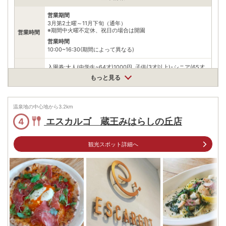
営業期間
3月第2土曜～11月下旬（通年）
※期間中火曜不定休、祝日の場合は開園
営業時間
営業時間
10:00~16:30(期間によって異なる)
入園券:大人(中学生~64才)1000円､子供(3才以上)･シニア(65才
料金
以上)700円
もっと見る
※15名以上団体割引あり
住所
温泉地の中心地から
山形県上山市金瓶水上108-1
3.2
km
車
エスカルゴ 蔵王みはらしの丘店
4
アクセス
山形上山ICから約5分
公共交通機関
観光スポット詳細へ
JR山形新幹線かみのやま温泉駅からバスで約10分｢リナワールド
前｣バス停下車すぐ
駐車場
無料（1000台）
電話番号
0236721614
※ 掲載情報は変更になる場合があります。最新の内容はご利用前にご自身でお
問合せください。