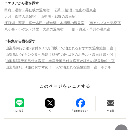
○エリアから宿を探す
甲府・湯村・昇仙峡の温泉宿
石和・勝沼・塩山の温泉宿
大月・都留の温泉宿
山中湖・忍野の温泉宿
河口湖・西湖・富士吉田・精進湖・本栖湖の温泉宿
南アルプスの温泉宿
八ヶ岳・小淵沢・清里・大泉の温泉宿
下部・身延・早川の温泉宿
○特集から宿を探す
[山梨県]格安1泊2食付き！1万円以下で泊まれるおすすめ温泉旅館・宿
[山梨県]バイキング食べ放題！格安1万円以下のホテル・温泉旅館・宿
[山梨県]露天風呂付き客室・半露天風呂付き客室が評判の温泉旅館・宿
[山梨県]ひとり旅におすすめ！一人で泊まれる温泉旅館・宿・ホテル
このページをシェアする
LINE
X
Facebook
Mail