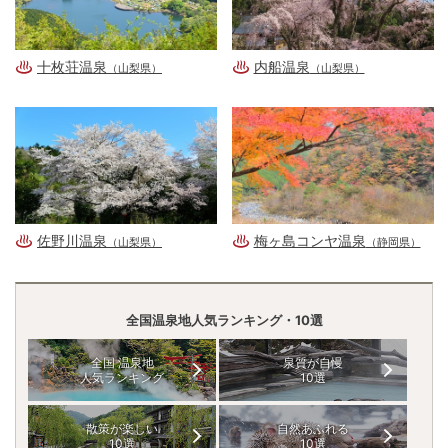
十枚荘温泉
内船温泉
（山梨県）
（山梨県）
佐野川温泉
梅ヶ島コンヤ温泉
（山梨県）
（静岡県）
全国温泉地人気ランキング・10選
全国 温泉地
泉質が自慢
人気ランキング
10選
散策が楽しい
自然あふれる
10選
10選