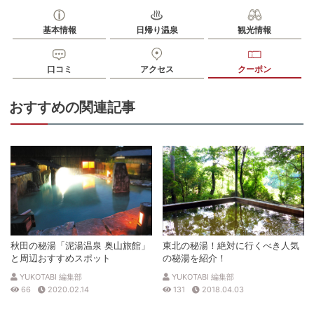
基本情報
日帰り温泉
観光情報
口コミ
アクセス
クーポン
おすすめの関連記事
秋田の秘湯「泥湯温泉 奥山旅館」
東北の秘湯！絶対に行くべき人気
と周辺おすすめスポット
の秘湯を紹介！
YUKOTABI 編集部
YUKOTABI 編集部
66
2020.02.14
131
2018.04.03