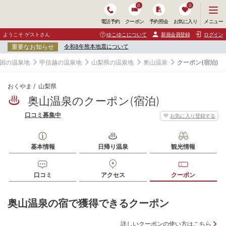
0
0
メ
メニュー
電話予約
クーポン
予約照会
お気に入り
ニ
ュ
ようこそ ゲストさん
ゆこゆこについて
新規会員登録
ログイン
ー
重要なお知らせ
令和8年熊本地震について
を
開
国の温泉地
甲信越の温泉地
山梨県の温泉地
奥山温泉
クーポン(宿泊)
く
おくやま
山梨県
奥山温泉のクーポン(宿泊)
口コミ募集中
お気に入り登録する
基本情報
日帰り温泉
観光情報
口コミ
アクセス
クーポン
奥山温泉の宿で獲得できるクーポン
詳しいクーポンの使い方はこちら