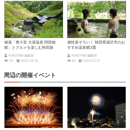
秘湯「奥小安 大湯温泉 阿部旅
個性派ぞろい！ 秋田県湯沢市のお
館」とグルメを楽しむ秋田旅
すすめ温泉郷3選
YUKOTABI 編集部
YUKOTABI 編集部
112
2020.02.13
53
2020.02.12
周辺の開催イベント