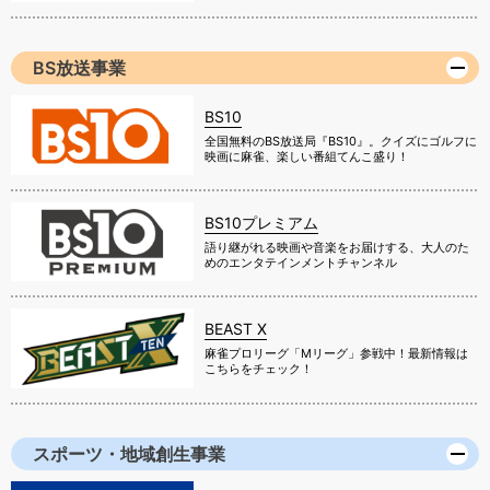
BS放送事業
BS10
全国無料のBS放送局『BS10』。クイズにゴルフに
映画に麻雀、楽しい番組てんこ盛り！
BS10プレミアム
語り継がれる映画や音楽をお届けする、大人のた
めのエンタテインメントチャンネル
BEAST X
麻雀プロリーグ「Mリーグ」参戦中！最新情報は
こちらをチェック！
スポーツ・地域創生事業