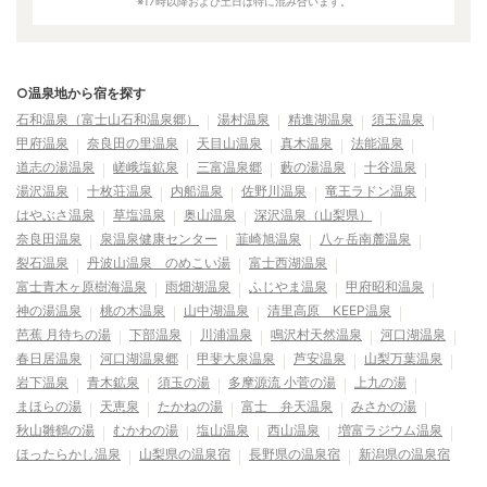
※17時以降および土日は特に混み合います。
○温泉地から宿を探す
石和温泉（富士山石和温泉郷）
湯村温泉
精進湖温泉
須玉温泉
甲府温泉
奈良田の里温泉
天目山温泉
真木温泉
法能温泉
道志の湯温泉
嵯峨塩鉱泉
三富温泉郷
藪の湯温泉
十谷温泉
湯沢温泉
十枚荘温泉
内船温泉
佐野川温泉
竜王ラドン温泉
はやぶさ温泉
草塩温泉
奥山温泉
深沢温泉（山梨県）
奈良田温泉
泉温泉健康センター
韮崎旭温泉
八ヶ岳南麓温泉
裂石温泉
丹波山温泉 のめこい湯
富士西湖温泉
富士青木ヶ原樹海温泉
雨畑湖温泉
ふじやま温泉
甲府昭和温泉
神の湯温泉
桃の木温泉
山中湖温泉
清里高原 KEEP温泉
芭蕉 月待ちの湯
下部温泉
川浦温泉
鳴沢村天然温泉
河口湖温泉
春日居温泉
河口湖温泉郷
甲斐大泉温泉
芦安温泉
山梨万葉温泉
岩下温泉
青木鉱泉
須玉の湯
多摩源流 小菅の湯
上九の湯
まほらの湯
天恵泉
たかねの湯
富士 弁天温泉
みさかの湯
秋山雛鶴の湯
むかわの湯
塩山温泉
西山温泉
増富ラジウム温泉
ほったらかし温泉
山梨県の温泉宿
長野県の温泉宿
新潟県の温泉宿