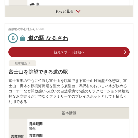
車
アクセス
富士吉田河口湖ICより約15分
もっと見る
公共交通機関
河口湖駅から徒歩または周遊バスで約15分
温泉地の中心地から
4.9
km
駐車場
無料（300台）
道の駅 なるさわ
6
電話番号
0555720363
観光スポット詳細へ
※ 掲載情報は変更になる場合があります。最新の内容はご利用前にご自身でお
問合せください。
駐車場あり
※ 料金情報は税込・税抜表記が混ざっております。正しい金額はご利用前にご
自身でお問合せください。
富士山を眺望できる道の駅
富士五湖の中心に位置し富士山を眺望できる富士山対面型の休憩室、富
士山・青木ヶ原樹海周辺を望める展望台、鳴沢村のおいしい水が飲める
コーナーなど開放感いっぱいの自然環境で5感のリラクゼーション体験気
軽なお立寄りだけでなくファミリーでのプレイスポットとしても幅広く
利用できる
基本情報
営業期間
通年
営業時間
営業時間