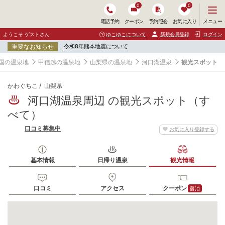
0
0
メ
メニュー
電話予約
クーポン
予約照会
お気に入り
ニ
ュ
ようこそ ゲストさん
ゆこゆこについて
新規会員登録
ログイン
ー
重要なお知らせ
令和8年熊本地震について
を
開
国の温泉地
甲信越の温泉地
山梨県の温泉地
河口湖温泉
観光スポット
く
かわぐちこ
山梨県
河口湖温泉周辺 の観光スポット（す
べて）
口コミ募集中
お気に入り登録する
基本情報
日帰り温泉
観光情報
口コミ
アクセス
クーポン
宿泊