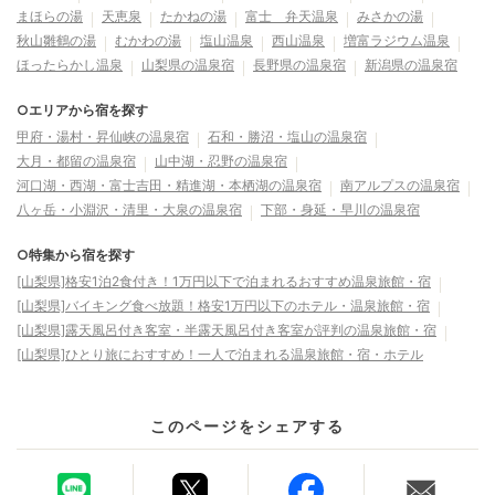
まほらの湯
天恵泉
たかねの湯
富士 弁天温泉
みさかの湯
秋山雛鶴の湯
むかわの湯
塩山温泉
西山温泉
増富ラジウム温泉
ほったらかし温泉
山梨県の温泉宿
長野県の温泉宿
新潟県の温泉宿
○エリアから宿を探す
甲府・湯村・昇仙峡の温泉宿
石和・勝沼・塩山の温泉宿
大月・都留の温泉宿
山中湖・忍野の温泉宿
河口湖・西湖・富士吉田・精進湖・本栖湖の温泉宿
南アルプスの温泉宿
八ヶ岳・小淵沢・清里・大泉の温泉宿
下部・身延・早川の温泉宿
○特集から宿を探す
[山梨県]格安1泊2食付き！1万円以下で泊まれるおすすめ温泉旅館・宿
[山梨県]バイキング食べ放題！格安1万円以下のホテル・温泉旅館・宿
[山梨県]露天風呂付き客室・半露天風呂付き客室が評判の温泉旅館・宿
[山梨県]ひとり旅におすすめ！一人で泊まれる温泉旅館・宿・ホテル
このページをシェアする