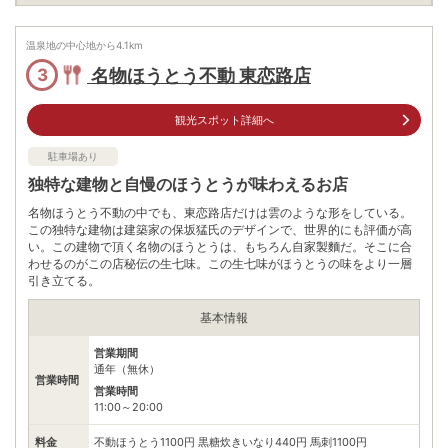
住所
山梨県富士河口湖町
車
温泉地の中心地から
4.1
km
アクセス
河口湖I.Cより約11分
名物ほうとう不動 東恋路店
3
公共交通機関
河口湖駅発 風穴方面行き約19分
観光スポット詳細へ
無料（90台）
駐車場
※大型3台
駐車場あり
独特な建物と自慢のほうとうが味わえるお店
電話番号
0555725633
名物ほうとう不動の中でも、東恋路店だけは雲のような形をしている。
※ 掲載情報は変更になる場合があります。最新の内容はご利用前にご自身でお
この独特な建物は建築家の保坂猛氏のデザインで、世界的にも評価が高
問合せください。
い。この建物で頂く名物のほうとうは、もちろん自家製麵だ。そこに合
※ 料金情報は税込・税抜表記が混ざっております。正しい金額はご利用前にご
わせるのがこの店秘伝の生七味。この生七味がほうとうの味をより一層
自身でお問合せください。
引き立てる。
基本情報
営業期間
通年（無休）
営業時間
営業時間
11:00～20:00
料金
不動ほうとう1100円 黒糖炊きいなり440円 馬刺1100円