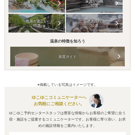
全国 温泉地
泉質が自慢
人気ランキング
10選
散策が楽しい
自然あふれる
10選
10選
温泉の特徴を知ろう
泉質ガイド
※掲載している写真はイメージです。
ゆこゆこコミュニケーターへ
お気軽にご相談ください。
ゆこゆこ予約センタースタッフは豊富な情報からお客様のご希望に合う
宿・施設をご提案するコミュニケーターです。お客様に寄り添い、お求
めの施設情報をご案内いたします。