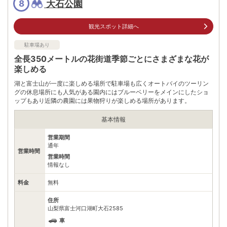
大石公園
8
住所
山梨県南都留郡富士河口湖町
車
観光スポット詳細へ
首都圏方面中央道 河口湖I.Cより約15分
アクセス
甲信越方面（大月経由）河口湖I.Cより国道137号線から約15分
駐車場あり
公共交通機関
全長350メートルの花街道季節ごとにさまざまな花が
河口湖駅より:タクシーで約16分約2000円
楽しめる
河口湖周遊レトロバスにて約26分380円
送迎バスで約15分無料 ただし片道のみ
湖と富士山が一度に楽しめる場所で駐車場も広くオートバイのツーリン
グの休息場所にも人気がある園内にはブルーベリーをメインにしたショ
無料（300台）
駐車場
ップもあり近隣の農園には果物狩りが楽しめる場所があります。
※大型バスは30台
基本情報
電話番号
0555204111
※ 掲載情報は変更になる場合があります。最新の内容はご利用前にご自身でお
営業期間
問合せください。
通年
営業時間
※ 料金情報は税込・税抜表記が混ざっております。正しい金額はご利用前にご
営業時間
自身でお問合せください。
情報なし
料金
無料
住所
山梨県富士河口湖町大石2585
車