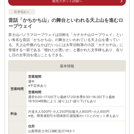
車
観光スポット詳細へ
中央自動車道河口湖ICよりR139を本栖湖方面へ､東恋路交差点を
アクセス
右折し河口湖大橋を渡り北岸の河口湖湖畔道路へ
駐車場あり
公共交通機関
昔話「かちかち山」の舞台といわれる天上山を進むロ
バス河口湖駅より河口湖線に乗り北浜荘前で下車し､河口湖を見
ープウェイ
て左へ徒歩約1分
富士山パノラマロープウェイは旧称を「カチカチ山ロープウェイ」とい
駐車場
無料（14台）
い有名な昔話「かちかち山」の舞台といわれている天上山を通ってい
る。天上山中腹のなかばだいらには太宰治執筆の小説「カチカチ山」に
電話番号
0555204052
登場する一節である「惚れたが悪いか」と書かれた文学碑もあり、在り
し日の太宰治を偲ぶこともできる。
※ 掲載情報は変更になる場合があります。最新の内容はご利用前にご自身でお
問合せください。
基本情報
※ 料金情報は税込・税抜表記が混ざっております。正しい金額はご利用前にご
自身でお問合せください。
営業期間
通年
※不定休あり
営業時間
営業時間
通常9:00~17:00(下り最終17:20)冬季9:30~16:30(下り最終
16:50)※時期により､繰り上げ･繰り下げもあり
片道大人500円･小人250円往復大人900円･小人450円
料金
※他、障害者割引や団体割引遊覧船やバスとのセット券もあり
住所
山梨県富士河口湖町浅川1163-1