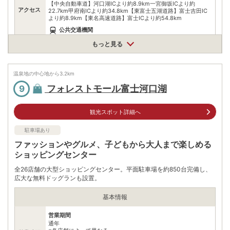
【中央自動車道】河口湖ICより約8.9km一宮御坂ICより約
アクセス
22.7km甲府南ICより約34.8km【東富士五湖道路】富士吉田IC
より約8.9km【東名高速道路】富士ICより約54.8km
公共交通機関
バス路線【河口湖周遊バス】河口湖自然生活館【芦川農産物直売
もっと見る
所~富士山駅】学校前あけぼの荘前
駐車場
無料
温泉地の中心地から
3.2
km
0555721976
電話番号
フォレストモール富士河口湖
9
※問い合わせ先：富士河口湖町役場都市整備課
※ 掲載情報は変更になる場合があります。最新の内容はご利用前にご自身でお
観光スポット詳細へ
問合せください。
※ 料金情報は税込・税抜表記が混ざっております。正しい金額はご利用前にご
駐車場あり
自身でお問合せください。
ファッションやグルメ、子どもから大人まで楽しめる
ショッピングセンター
全26店舗の大型ショッピングセンター。平面駐車場を約850台完備し、
広大な無料ドッグランも設置。
基本情報
営業期間
通年