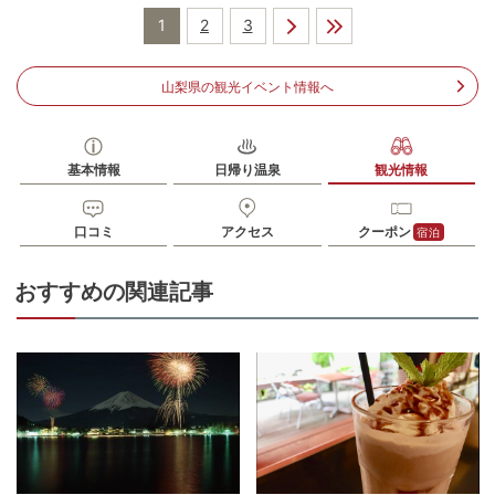
駐車場
無料（300台）
1
2
3
電話番号
0555720029
山梨県の観光イベント情報へ
※ 掲載情報は変更になる場合があります。最新の内容はご利用前にご自身でお
問合せください。
※ 料金情報は税込・税抜表記が混ざっております。正しい金額はご利用前にご
自身でお問合せください。
基本情報
日帰り温泉
観光情報
口コミ
アクセス
クーポン
宿泊
おすすめの関連記事