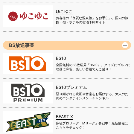
ゆこゆこ
お客様の『良質な温泉旅』をお手伝い。国内の旅
館・宿・ホテルの宿泊予約サイト
BS放送事業
BS10
全国無料のBS放送局『BS10』。クイズにゴルフに
映画に麻雀、楽しい番組てんこ盛り！
BS10プレミアム
語り継がれる映画や音楽をお届けする、大人のた
めのエンタテインメントチャンネル
BEAST X
麻雀プロリーグ「Mリーグ」参戦中！最新情報は
こちらをチェック！