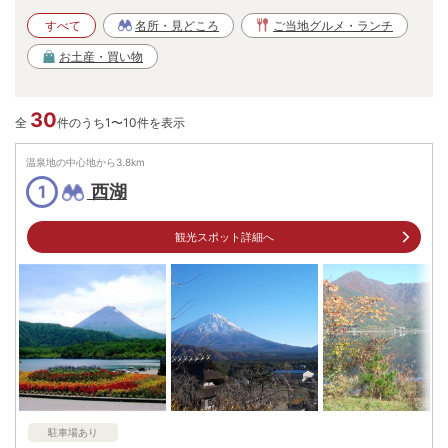
すべて
名所・見どころ
ご当地グルメ・ランチ
お土産・買い物
30
全
件のうち1〜10件を表示
温泉地の中心地から
3.8
km
西湖
1
観光スポット詳細へ
駐車場あり