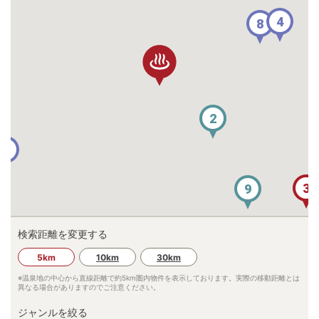
4
8
2
1
3
9
検索距離を変更する
6
5km
10km
30km
※温泉地の中心から直線距離で約
5km
圏内物件を表示しております。実際の移動距離とは
異なる場合がありますのでご注意ください。
ジャンルを絞る