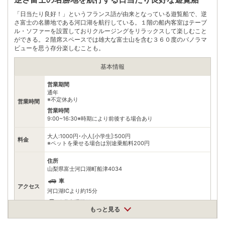
「日当たり良好！」というフランス語が由来となっている遊覧船で、逆
さ富士の名勝地である河口湖を航行している。１階の船内客室はテーブ
ル・ソファーを設置しておりクルージングをリラックスして楽しむこと
ができる。２階席スペースでは雄大な富士山を含む３６０度のパノラマ
ビューを思う存分楽しむことも。
基本情報
営業期間
通年
※不定休あり
営業時間
営業時間
9:00~16:30※時期により前後する場合あり
大人:1000円･小人[小学生]:500円
料金
※ペットを乗せる場合は別途乗船料200円
住所
山梨県富士河口湖町船津4034
車
アクセス
河口湖ICより約15分
公共交通機関
もっと見る
河口湖駅から路線バスで約5分