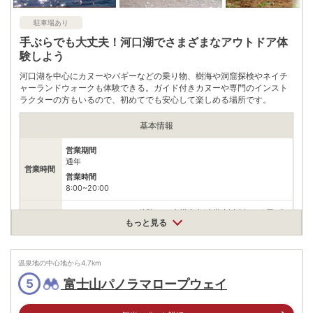
駐車場あり
手ぶらでも大丈夫！河口湖でさまざまなアウトドア体
験しよう
河口湖を中心にカヌーやバギーなどの乗り物、樹海や洞窟探検やネイチ
ャーランドウォークも体験できる。ガイド付きカヌーや専門のインスト
ラクターの方もいるので、初めてでも安心して楽しめる場所です。
基本情報
営業期間
通年
営業時間
営業時間
8:00~20:00
･カナディアンカヌー体験:お一人様大人(小学生以上)6600円､小
人(幼児)3300円･四輪バギー体験:お一人様大人(16歳以上)6600
もっと見る
円･河口浅間神社~母の白滝ネイチャーガイドウォーク:お一人様
料金
4400円(小学生以上)
※左記のほか、さまざまな体験コースあり。（利用時間･料金も
各々有り）
温泉地の中心地から
4.7
km
富士山パノラマロープウェイ
5
住所
山梨県富士河口湖町大石2954-1