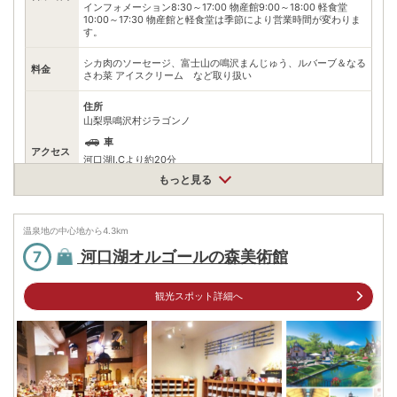
インフォメーション8:30～17:00 物産館9:00～18:00 軽食堂
10:00～17:30 物産館と軽食堂は季節により営業時間が変わりま
す。
シカ肉のソーセージ、富士山の鳴沢まんじゅう、ルバーブ＆なる
料金
さわ菜 アイスクリーム など取り扱い
住所
山梨県鳴沢村ジラゴンノ
車
アクセス
河口湖I.Cより約20分
もっと見る
公共交通機関
富士急行河口湖線 河口湖駅よりバスで約25分
無料（263台）
温泉地の中心地から
4.3
km
駐車場
※大型17台
河口湖オルゴールの森美術館
7
電話番号
0555853900
観光スポット詳細へ
※ 掲載情報は変更になる場合があります。最新の内容はご利用前にご自身でお
問合せください。
※ 料金情報は税込・税抜表記が混ざっております。正しい金額はご利用前にご
自身でお問合せください。