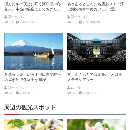
澄んだ冬の夜空に咲く河口湖の冬
名水あるところに名店あり！「河
花火、本当は秘密にしておきたい
口湖のおすすめカフェ」2選
ビュースポット３選
冨士さくら
冨士さくら
33
2022.03.20
36
2019.04.26
冬花火も楽しめる！河口湖で唯一
富士山ふもとで音楽を♪「河口湖
の屋形船で冬富士を満喫
ステラシアター」
冨士さくら
ゆこゆこ
22
2019.01.16
62
2018.11.28
周辺の観光スポット