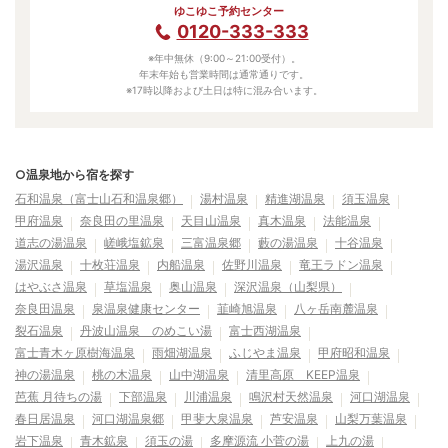
ゆこゆこ予約センター
0120-333-333
※年中無休（9:00～21:00受付）。
年末年始も営業時間は通常通りです。
※17時以降および土日は特に混み合います。
○温泉地から宿を探す
石和温泉（富士山石和温泉郷）
湯村温泉
精進湖温泉
須玉温泉
甲府温泉
奈良田の里温泉
天目山温泉
真木温泉
法能温泉
道志の湯温泉
嵯峨塩鉱泉
三富温泉郷
藪の湯温泉
十谷温泉
湯沢温泉
十枚荘温泉
内船温泉
佐野川温泉
竜王ラドン温泉
はやぶさ温泉
草塩温泉
奥山温泉
深沢温泉（山梨県）
奈良田温泉
泉温泉健康センター
韮崎旭温泉
八ヶ岳南麓温泉
裂石温泉
丹波山温泉 のめこい湯
富士西湖温泉
富士青木ヶ原樹海温泉
雨畑湖温泉
ふじやま温泉
甲府昭和温泉
神の湯温泉
桃の木温泉
山中湖温泉
清里高原 KEEP温泉
芭蕉 月待ちの湯
下部温泉
川浦温泉
鳴沢村天然温泉
河口湖温泉
春日居温泉
河口湖温泉郷
甲斐大泉温泉
芦安温泉
山梨万葉温泉
岩下温泉
青木鉱泉
須玉の湯
多摩源流 小菅の湯
上九の湯