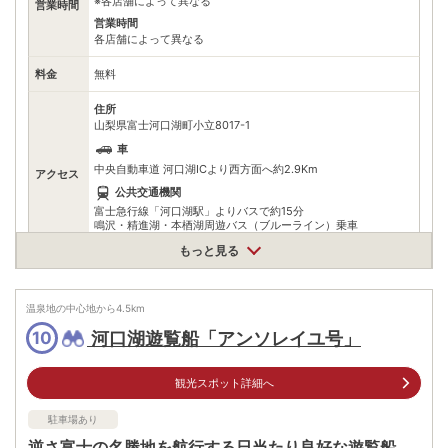
※各店舗によって異なる
営業時間
営業時間
各店舗によって異なる
料金
無料
住所
山梨県富士河口湖町小立8017-1
車
中央自動車道 河口湖ICより西方面へ約2.9Km
アクセス
公共交通機関
富士急行線「河口湖駅」よりバスで約15分
鳴沢・精進湖・本梄湖周遊バス（ブルーライン）乗車
「フォレストモール富士河口湖前」下車
もっと見る
駐車場
無料（850台）
温泉地の中心地から
0368633421
4.5
km
電話番号
※本社電話番号
河口湖遊覧船「アンソレイユ号」
10
※ 掲載情報は変更になる場合があります。最新の内容はご利用前にご自身でお
問合せください。
観光スポット詳細へ
※ 料金情報は税込・税抜表記が混ざっております。正しい金額はご利用前にご
自身でお問合せください。
駐車場あり
逆さ富士の名勝地を航行する日当たり良好な遊覧船