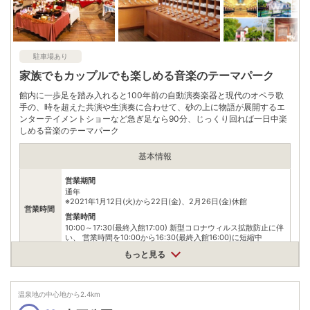
駐車場あり
家族でもカップルでも楽しめる音楽のテーマパーク
館内に一歩足を踏み入れると100年前の自動演奏楽器と現代のオペラ歌
手の、時を超えた共演や生演奏に合わせて、砂の上に物語が展開するエ
ンターテイメントショーなど急ぎ足なら90分、じっくり回れば一日中楽
しめる音楽のテーマパーク
基本情報
営業期間
通年
※2021年1月12日(火)から22日(金)、2月26日(金)休館
営業時間
営業時間
10:00～17:30(最終入館17:00) 新型コロナウィルス拡散防止に伴
い、 営業時間を10:00から16:30(最終入館16:00)に短縮中
もっと見る
入館料(4月25日から予定)=大人1800円 大高生 1300円 小中学生
1000円
料金
※年間パスポート(当日フロントにて販売)や、以前ご来館された
際の入館チケットを提示すると友の会料金で入館する事も可能
温泉地の中心地から
2.4
km