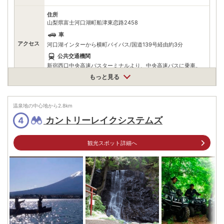
住所
山梨県富士河口湖町船津東恋路2458
車
アクセス
河口湖インターから横町バイパス/国道139号経由約3分
公共交通機関
新宿西口中央高速バスターミナルより、中央高速バスに乗車。
河口湖駅下車。河口湖駅より、タクシーで約8分。
もっと見る
駐車場
無料
温泉地の中心地から
2.8
km
電話番号
0555728511
カントリーレイクシステムズ
4
※ 掲載情報は変更になる場合があります。最新の内容はご利用前にご自身でお
問合せください。
※ 料金情報は税込・税抜表記が混ざっております。正しい金額はご利用前にご
観光スポット詳細へ
自身でお問合せください。