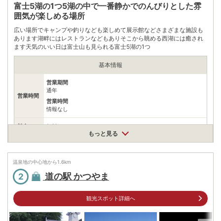
富士5湖の1つ5湖の中で一番静かでのんびりとした雰
囲気が楽しめる場所
広い場所でキャンプや釣りなども楽しめて展示館などさまざまな施設も
あります湖畔にはレストランなどもありそこから眺める西湖には癒され
ます天気のいい日は富士山も見られる富士5湖の1つ
基本情報
営業期間
通年
営業時間
営業時間
情報なし
料金
無料
もっと見る
住所
山梨県富士河口湖町西湖
温泉地の中心地から
1.6
km
車
アクセス
河口湖IC約25分富士IC約1時間甲府南IC約1時間
道の駅 かつやま
2
公共交通機関
長浜からバスで約5分河口湖駅からバスで約25分
観光スポット詳細へ
駐車場
無料