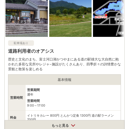
0555823131
電話番号
※問い合わせ先：西湖観光協会
※ 掲載情報は変更になる場合があります。最新の内容はご利用前にご自身でお
問合せください。
※ 料金情報は税込・税抜表記が混ざっております。正しい金額はご利用前にご
自身でお問合せください。
駐車場あり
道路利用者のオアシス
歴史と文化のまち、富士河口湖かつやまにある道の駅雄大な大自然に抱
かれた多彩な見所やレジャ−施設がたくさんあり、四季折々の詩情豊かな
景観と散策を楽しめる
基本情報
営業期間
通年
営業時間
営業時間
9:00～17:00
イトリキカレー 800円 とんかつ定食 1300円 道の駅ラーメン
料金
700円
もっと見る