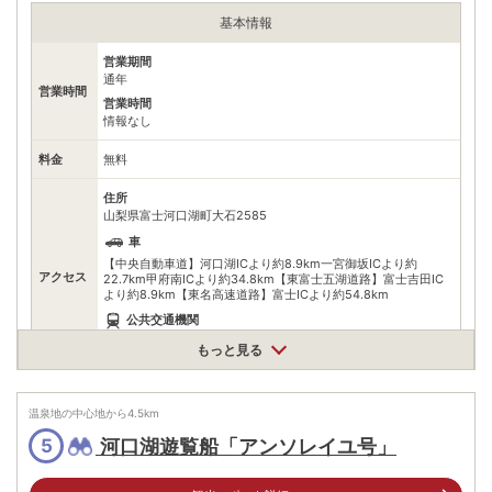
基本情報
営業期間
通年
営業時間
営業時間
情報なし
料金
無料
住所
山梨県富士河口湖町大石2585
車
【中央自動車道】河口湖ICより約8.9km一宮御坂ICより約
アクセス
22.7km甲府南ICより約34.8km【東富士五湖道路】富士吉田IC
より約8.9km【東名高速道路】富士ICより約54.8km
公共交通機関
バス路線【河口湖周遊バス】河口湖自然生活館【芦川農産物直売
もっと見る
所~富士山駅】学校前あけぼの荘前
駐車場
無料
温泉地の中心地から
4.5
km
0555721976
電話番号
河口湖遊覧船「アンソレイユ号」
5
※問い合わせ先：富士河口湖町役場都市整備課
※ 掲載情報は変更になる場合があります。最新の内容はご利用前にご自身でお