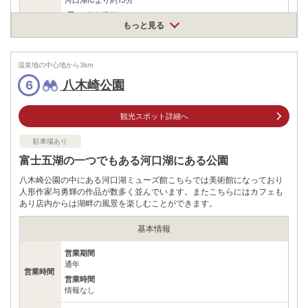
公共交通機関
もっと見る
河口湖駅から路線バスで約5分
駐車場
無料（300台）
温泉地の中心地から
3
km
電話番号
0555720029
八木崎公園
6
※ 掲載情報は変更になる場合があります。最新の内容はご利用前にご自身でお
問合せください。
観光スポット詳細へ
※ 料金情報は税込・税抜表記が混ざっております。正しい金額はご利用前にご
自身でお問合せください。
駐車場あり
富士五湖の一つでもある河口湖にある公園
八木崎公園の中にある河口湖ミューズ館こちらでは美術館になっており
人形作家与勇輝の作品が数多く並んでいます。またこちらにはカフェも
あり店内からは湖畔の風景を楽しむことができます。
基本情報
営業期間
通年
営業時間
営業時間
情報なし