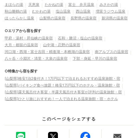
まほらの湯
天恵泉
たかねの湯
富士 弁天温泉
みさかの湯
秋山雛鶴の湯
むかわの湯
塩山温泉
西山温泉
増富ラジウム温泉
ほったらかし温泉
山梨県の温泉宿
長野県の温泉宿
新潟県の温泉宿
○エリアから宿を探す
甲府・湯村・昇仙峡の温泉宿
石和・勝沼・塩山の温泉宿
大月・都留の温泉宿
山中湖・忍野の温泉宿
河口湖・西湖・富士吉田・精進湖・本栖湖の温泉宿
南アルプスの温泉宿
八ヶ岳・小淵沢・清里・大泉の温泉宿
下部・身延・早川の温泉宿
○特集から宿を探す
[山梨県]格安1泊2食付き！1万円以下で泊まれるおすすめ温泉旅館・宿
[山梨県]バイキング食べ放題！格安1万円以下のホテル・温泉旅館・宿
[山梨県]露天風呂付き客室・半露天風呂付き客室が評判の温泉旅館・宿
[山梨県]ひとり旅におすすめ！一人で泊まれる温泉旅館・宿・ホテル
このページをシェアする