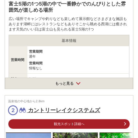
富士5湖の1つ5湖の中で一番静かでのんびりとした雰
囲気が楽しめる場所
広い場所でキャンプや釣りなども楽しめて展示館などさまざまな施設も
あります湖畔にはレストランなどもありそこから眺める西湖には癒され
ます天気のいい日は富士山も見られる富士5湖の1つ
基本情報
営業期間
通年
営業時間
営業時間
情報なし
料金
無料
もっと見る
住所
山梨県富士河口湖町西湖
温泉地の中心地から
2.8
km
車
アクセス
河口湖IC約25分富士IC約1時間甲府南IC約1時間
カントリーレイクシステムズ
2
公共交通機関
長浜からバスで約5分河口湖駅からバスで約25分
観光スポット詳細へ
駐車場
無料