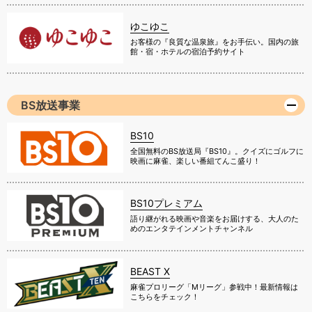
ゆこゆこ
お客様の『良質な温泉旅』をお手伝い。国内の旅
館・宿・ホテルの宿泊予約サイト
BS放送事業
BS10
全国無料のBS放送局『BS10』。クイズにゴルフに
映画に麻雀、楽しい番組てんこ盛り！
BS10プレミアム
語り継がれる映画や音楽をお届けする、大人のた
めのエンタテインメントチャンネル
BEAST X
麻雀プロリーグ「Mリーグ」参戦中！最新情報は
こちらをチェック！