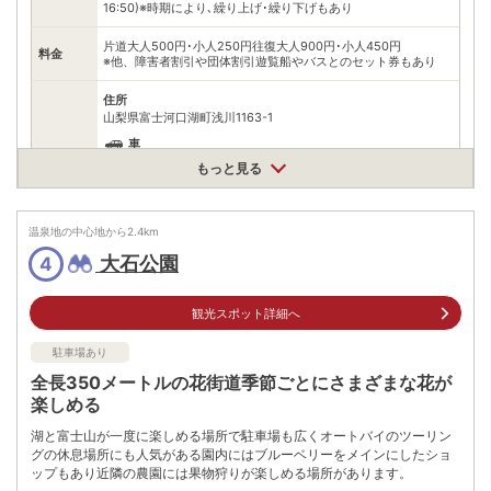
16:50)※時期により､繰り上げ･繰り下げもあり
片道大人500円･小人250円往復大人900円･小人450円
料金
※他、障害者割引や団体割引遊覧船やバスとのセット券もあり
住所
山梨県富士河口湖町浅川1163-1
車
アクセス
富士吉田河口湖ICより約15分
もっと見る
公共交通機関
河口湖駅から徒歩または周遊バスで約15分
温泉地の中心地から
2.4
km
駐車場
無料（300台）
大石公園
4
電話番号
0555720363
観光スポット詳細へ
※ 掲載情報は変更になる場合があります。最新の内容はご利用前にご自身でお
問合せください。
駐車場あり
※ 料金情報は税込・税抜表記が混ざっております。正しい金額はご利用前にご
自身でお問合せください。
全長350メートルの花街道季節ごとにさまざまな花が
楽しめる
湖と富士山が一度に楽しめる場所で駐車場も広くオートバイのツーリン
グの休息場所にも人気がある園内にはブルーベリーをメインにしたショ
ップもあり近隣の農園には果物狩りが楽しめる場所があります。