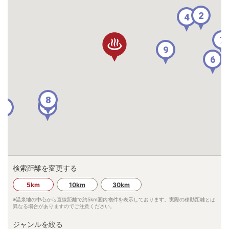
2
4
7
9
6
8
10
1
検索距離を変更する
5km
10km
30km
※温泉地の中心から直線距離で約
5km
圏内物件を表示しております。実際の移動距離とは
異なる場合がありますのでご注意ください。
ジャンルを絞る