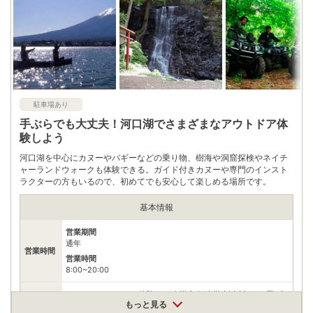
0555823131
電話番号
※問い合わせ先：西湖観光協会
※ 掲載情報は変更になる場合があります。最新の内容はご利用前にご自身でお
問合せください。
※ 料金情報は税込・税抜表記が混ざっております。正しい金額はご利用前にご
自身でお問合せください。
駐車場あり
手ぶらでも大丈夫！河口湖でさまざまなアウトドア体
験しよう
河口湖を中心にカヌーやバギーなどの乗り物、樹海や洞窟探検やネイチ
ャーランドウォークも体験できる。ガイド付きカヌーや専門のインスト
ラクターの方もいるので、初めてでも安心して楽しめる場所です。
基本情報
営業期間
通年
営業時間
営業時間
8:00~20:00
･カナディアンカヌー体験:お一人様大人(小学生以上)6600円､小
人(幼児)3300円･四輪バギー体験:お一人様大人(16歳以上)6600
もっと見る