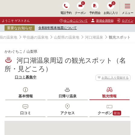
0
0
メ
メニュー
電話予約
クーポン
予約照会
お気に入り
ニ
ュ
ようこそ ゲストさん
ゆこゆこについて
新規会員登録
ログイン
ー
重要なお知らせ
令和8年熊本地震について
を
開
国の温泉地
甲信越の温泉地
山梨県の温泉地
河口湖温泉
観光スポット
く
かわぐちこ
山梨県
河口湖温泉周辺 の観光スポット（名
所・見どころ）
口コミ募集中
お気に入り登録する
基本情報
日帰り温泉
観光情報
口コミ
アクセス
クーポン
宿泊