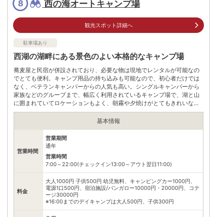
西の海オートキャンプ場
8
公共交通機関
JR御殿場線｢御殿場駅｣からバスで約60分河口湖駅から徒歩すぐ
観光スポット詳細へ
駐車場
無料
駐車場あり
0555723168
電話番号
※問い合わせ先：富士河口湖町役場観光課
西湖の湖畔にある景色のよい本格的なキャンプ場
蕎麦屋と民宿が併設されており、必要な物は現地でレンタルが可能なの
※ 掲載情報は変更になる場合があります。最新の内容はご利用前にご自身でお
問合せください。
でとても便利。キャンプ用品の持ち込みも可能なので、初心者だけでは
※ 料金情報は税込・税抜表記が混ざっております。正しい金額はご利用前にご
なく、ベテランキャンパーからの人気も高い。シングルキャンパーから
自身でお問合せください。
家族などのグループまで、幅広く利用されているキャンプ場で、湖と山
に囲まれていてロケーションもよく、朝霧や夕焼けがとてもきれいな場
所。
基本情報
営業期間
通年
営業時間
営業時間
7:00～22:00(チェックイン13:00～アウト翌日11:00)
大人1000円 子供500円 幼児無料、キャンピングカー1000円、
電源1口500円、宿泊施設/バンガロー10000円・20000円、コテ
料金
ージ30000円
※16:00までのデイキャンプは大人500円、子供300円