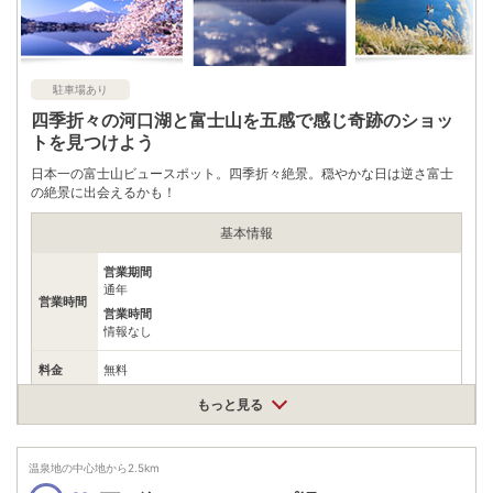
駐車場あり
四季折々の河口湖と富士山を五感で感じ奇跡のショッ
トを見つけよう
日本一の富士山ビュースポット。四季折々絶景。穏やかな日は逆さ富士
の絶景に出会えるかも！
基本情報
営業期間
通年
営業時間
営業時間
情報なし
料金
無料
もっと見る
住所
山梨県富士河口湖町
車
アクセス
温泉地の中心地から
2.5
km
中央自動車道路｢河口湖IC｣から車で約5分須走ICから車で約20分