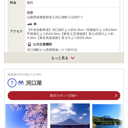
料金
無料
住所
山梨県南都留郡富士河口湖町小立897-1
車
【中央自動車道】河口湖ICより約4.3km一宮御坂ICより約24km
アクセス
甲府南ICより約34.6km【東富士五湖道路】富士吉田ICより約
4.3km【東名高速道路】富士ICより約50.4km
公共交通機関
河口湖駅から西湖周遊バスで約12分
もっと見る
駐車場
無料（40台）
0555721976
電話番号
※問い合わせ先：富士河口湖町役場都市整備課
温泉地の中心地から
3.3
km
河口湖
7
※ 掲載情報は変更になる場合があります。最新の内容はご利用前にご自身でお
問合せください。
※ 料金情報は税込・税抜表記が混ざっております。正しい金額はご利用前にご
観光スポット詳細へ
自身でお問合せください。