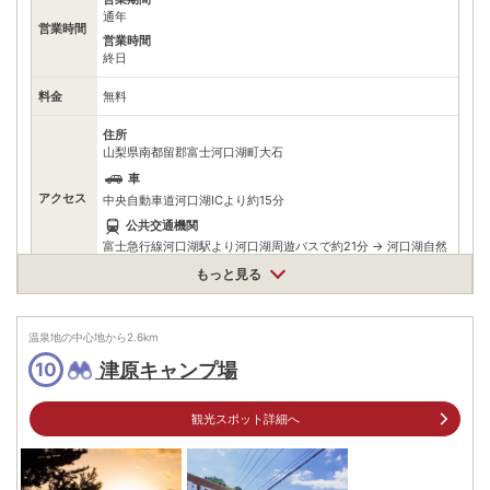
通年
営業時間
営業時間
終日
料金
無料
住所
山梨県南都留郡富士河口湖町大石
車
アクセス
中央自動車道河口湖ICより約15分
公共交通機関
富士急行線河口湖駅より河口湖周遊バスで約21分 → 河口湖自然
生活館バス停下車徒歩約20分
もっと見る
駐車場
情報なし
温泉地の中心地から
電話番号
2.6
km
津原キャンプ場
10
※ 掲載情報は変更になる場合があります。最新の内容はご利用前にご自身でお
問合せください。
※ 料金情報は税込・税抜表記が混ざっております。正しい金額はご利用前にご
観光スポット詳細へ
自身でお問合せください。