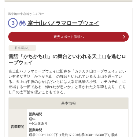
円･河口浅間神社~母の白滝ネイチャーガイドウォーク:お一人様
料金
4400円(小学生以上)
※左記のほか、さまざまな体験コースあり。（利用時間･料金も
各々有り）
温泉地の中心地から
4.7
km
富士山パノラマロープウェイ
3
住所
山梨県富士河口湖町大石2954-1
車
観光スポット詳細へ
中央自動車道河口湖ICよりR139を本栖湖方面へ､東恋路交差点を
アクセス
右折し河口湖大橋を渡り北岸の河口湖湖畔道路へ
駐車場あり
公共交通機関
昔話「かちかち山」の舞台といわれる天上山を進むロ
バス河口湖駅より河口湖線に乗り北浜荘前で下車し､河口湖を見
ープウェイ
て左へ徒歩約1分
富士山パノラマロープウェイは旧称を「カチカチ山ロープウェイ」とい
駐車場
無料（14台）
い有名な昔話「かちかち山」の舞台といわれている天上山を通ってい
る。天上山中腹のなかばだいらには太宰治執筆の小説「カチカチ山」に
電話番号
0555204052
登場する一節である「惚れたが悪いか」と書かれた文学碑もあり、在り
し日の太宰治を偲ぶこともできる。
※ 掲載情報は変更になる場合があります。最新の内容はご利用前にご自身でお
問合せください。
基本情報
※ 料金情報は税込・税抜表記が混ざっております。正しい金額はご利用前にご
自身でお問合せください。
営業期間
通年
※不定休あり
営業時間
営業時間
通常9:00~17:00(下り最終17:20)冬季9:30~16:30(下り最終