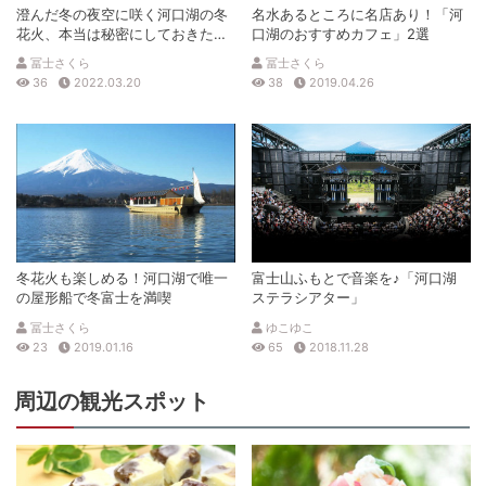
澄んだ冬の夜空に咲く河口湖の冬
名水あるところに名店あり！「河
花火、本当は秘密にしておきたい
口湖のおすすめカフェ」2選
ビュースポット３選
冨士さくら
冨士さくら
36
2022.03.20
38
2019.04.26
冬花火も楽しめる！河口湖で唯一
富士山ふもとで音楽を♪「河口湖
の屋形船で冬富士を満喫
ステラシアター」
冨士さくら
ゆこゆこ
23
2019.01.16
65
2018.11.28
周辺の観光スポット