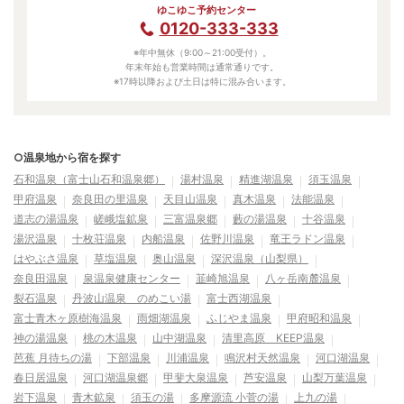
ゆこゆこ予約センター
0120-333-333
※年中無休（9:00～21:00受付）。
年末年始も営業時間は通常通りです。
※17時以降および土日は特に混み合います。
○温泉地から宿を探す
石和温泉（富士山石和温泉郷）
湯村温泉
精進湖温泉
須玉温泉
甲府温泉
奈良田の里温泉
天目山温泉
真木温泉
法能温泉
道志の湯温泉
嵯峨塩鉱泉
三富温泉郷
藪の湯温泉
十谷温泉
湯沢温泉
十枚荘温泉
内船温泉
佐野川温泉
竜王ラドン温泉
はやぶさ温泉
草塩温泉
奥山温泉
深沢温泉（山梨県）
奈良田温泉
泉温泉健康センター
韮崎旭温泉
八ヶ岳南麓温泉
裂石温泉
丹波山温泉 のめこい湯
富士西湖温泉
富士青木ヶ原樹海温泉
雨畑湖温泉
ふじやま温泉
甲府昭和温泉
神の湯温泉
桃の木温泉
山中湖温泉
清里高原 KEEP温泉
芭蕉 月待ちの湯
下部温泉
川浦温泉
鳴沢村天然温泉
河口湖温泉
春日居温泉
河口湖温泉郷
甲斐大泉温泉
芦安温泉
山梨万葉温泉
岩下温泉
青木鉱泉
須玉の湯
多摩源流 小菅の湯
上九の湯