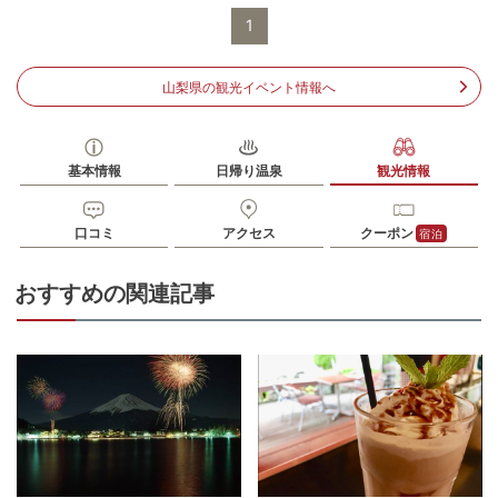
住所
山梨県南都留郡富士河口湖町西湖2299
1
アクセス
車
中央道「河口湖IC」から車で約20分
山梨県の観光イベント情報へ
駐車場
無料（30台）
電話番号
07013120133
基本情報
日帰り温泉
観光情報
※ 掲載情報は変更になる場合があります。最新の内容はご利用前にご自身でお
問合せください。
※ 料金情報は税込・税抜表記が混ざっております。正しい金額はご利用前にご
口コミ
アクセス
クーポン
宿泊
自身でお問合せください。
おすすめの関連記事