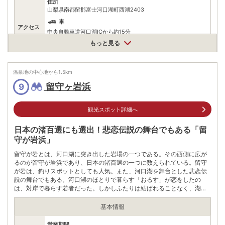
住所
山梨県南都留郡富士河口湖町西湖2403
車
アクセス
中央自動車道河口湖ICから約15分
もっと見る
公共交通機関
富士急行線河口湖駅からレトロバスで約12分
駐車場
無料（50台）
温泉地の中心地から
1.5
km
留守ヶ岩浜
9
電話番号
0555822547
※ 掲載情報は変更になる場合があります。最新の内容はご利用前にご自身でお
観光スポット詳細へ
問合せください。
※ 料金情報は税込・税抜表記が混ざっております。正しい金額はご利用前にご
日本の渚百選にも選出！悲恋伝説の舞台でもある「留
自身でお問合せください。
守が岩浜」
留守が岩とは、河口湖に突き出した岩場の一つである。その西側に広が
るのが留守が岩浜であり、日本の渚百選の一つに数えられている。留守
が岩は、釣りスポットとしても人気。また、河口湖を舞台とした悲恋伝
説の舞台でもある。河口湖のほとりで暮らす「おるす」が恋をしたの
は、対岸で暮らす若者だった。しかしふたりは結ばれることなく、湖に
身を投げて亡くなったと伝わる。伝説の娘の名を取って、「留守が岩」
と名付けられている。
基本情報
営業期間