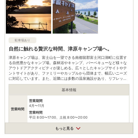
駐車場あり
自然に触れる贅沢な時間、津原キャンプ場へ。
津原キャンプ場は、富士山を一望できる南都留郡富士河口湖町に位置す
る自然豊かなキャンプ場。森林浴やキャンプ、バーベキューなど様々な
アウトドアアクティビティが楽しめる。広々としたキャンプサイトやテ
ントサイトがあり、ファミリーやカップルから団体まで、幅広いニーズ
に対応しています。また、近隣には多数の温泉施設があり、リフレッシ
ュすることが可能。
基本情報
営業期間
4月〜11月
営業時間
営業時間
平日 8:00〜17:00、土祝 8:00〜20:00
料金
宿泊 大人1500 小中学生1000 幼児無料
もっと見る