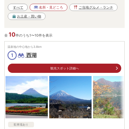
すべて
名所・見どころ
ご当地グルメ・ランチ
お土産・買い物
10
全
件のうち1〜10件を表示
温泉地の中心地から
3.8
km
西湖
1
観光スポット詳細へ
駐車場あり