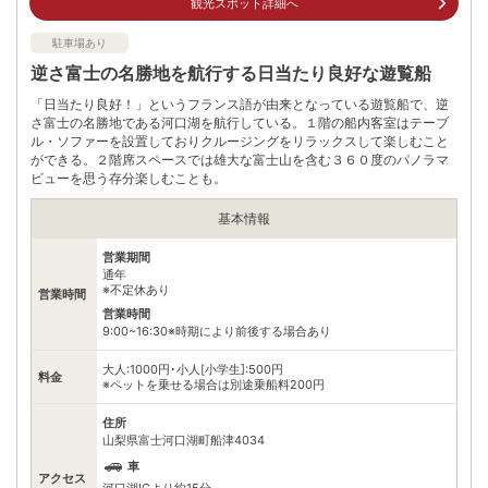
観光スポット詳細へ
問合せください。
※ 料金情報は税込・税抜表記が混ざっております。正しい金額はご利用前にご
駐車場あり
自身でお問合せください。
逆さ富士の名勝地を航行する日当たり良好な遊覧船
「日当たり良好！」というフランス語が由来となっている遊覧船で、逆
さ富士の名勝地である河口湖を航行している。１階の船内客室はテーブ
ル・ソファーを設置しておりクルージングをリラックスして楽しむこと
ができる。２階席スペースでは雄大な富士山を含む３６０度のパノラマ
ビューを思う存分楽しむことも。
基本情報
営業期間
通年
※不定休あり
営業時間
営業時間
9:00~16:30※時期により前後する場合あり
大人:1000円･小人[小学生]:500円
料金
※ペットを乗せる場合は別途乗船料200円
住所
山梨県富士河口湖町船津4034
車
アクセス
河口湖ICより約15分