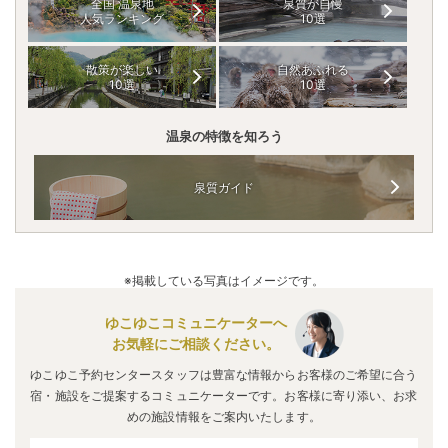
全国 温泉地
泉質が自慢
人気ランキング
10選
散策が楽しい
自然あふれる
10選
10選
温泉の特徴を知ろう
泉質ガイド
※掲載している写真はイメージです。
ゆこゆこコミュニケーターへ
お気軽にご相談ください。
ゆこゆこ予約センタースタッフは豊富な情報からお客様のご希望に合う
宿・施設をご提案するコミュニケーターです。お客様に寄り添い、お求
めの施設情報をご案内いたします。