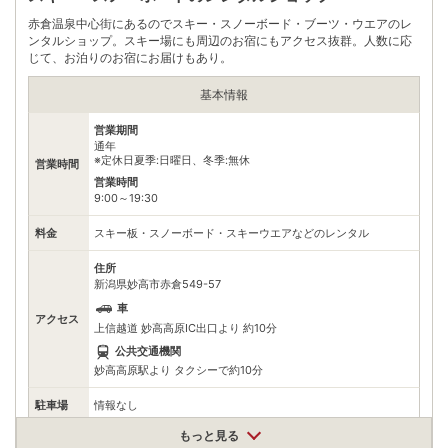
赤倉温泉中心街にあるのでスキー・スノーボード・ブーツ・ウエアのレ
ンタルショップ。スキー場にも周辺のお宿にもアクセス抜群。人数に応
じて、お泊りのお宿にお届けもあり。
基本情報
営業期間
通年
※定休日夏季:日曜日、冬季:無休
営業時間
営業時間
9:00～19:30
料金
スキー板・スノーボード・スキーウエアなどのレンタル
住所
新潟県妙高市赤倉549-57
車
アクセス
上信越道 妙高高原IC出口より 約10分
公共交通機関
妙高高原駅より タクシーで約10分
駐車場
情報なし
もっと見る
電話番号
0255872048