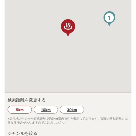
3
1
検索距離を変更する
5km
10km
30km
※温泉地の中心から直線距離で約
5km
圏内物件を表示しております。実際の移動距離とは
異なる場合がありますのでご注意ください。
ジャンルを絞る