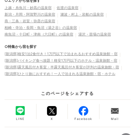
○エリアから宿を探す
上越・糸魚川・妙高の温泉宿
佐渡の温泉宿
新潟・月岡・阿賀野川の温泉宿
瀬波・村上・岩船の温泉宿
燕・三条・岩室・弥彦の温泉宿
柏崎・寺泊・長岡・魚沼（湯之谷）の温泉宿
南魚沼・十日町・津南（六日町）の温泉宿
湯沢・苗場の温泉宿
○特集から宿を探す
[新潟県]格安1泊2食付き！1万円以下で泊まれるおすすめ温泉旅館・宿
[新潟県]バイキング食べ放題！格安1万円以下のホテル・温泉旅館・宿
[新潟県]露天風呂付き客室・半露天風呂付き客室が評判の温泉旅館・宿
[新潟県]ひとり旅におすすめ！一人で泊まれる温泉旅館・宿・ホテル
このページをシェアする
LINE
X
Facebook
Mail