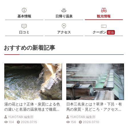
基本情報
日帰り温泉
観光情報
口コミ
アクセス
クーポン
宿泊
おすすめの新着記事
湯の花とは？正体・泉質による色
日本三名泉とは？草津・下呂・有
の違いと名湯の温泉地まで徹底解
馬の泉質・見どころ・アクセスを
説
徹底解説
YUKOTABI 編集部
YUKOTABI 編集部
104
2026.07.15
156
2026.07.10