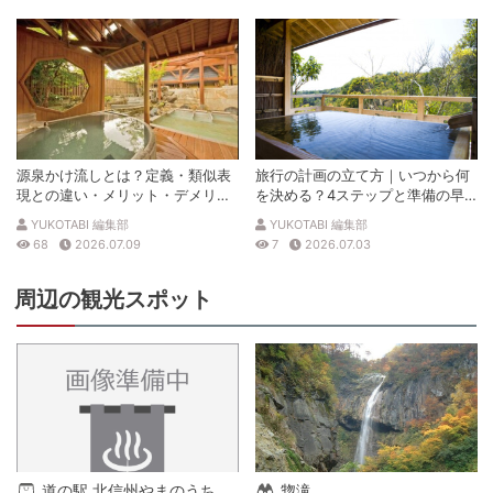
源泉かけ流しとは？定義・類似表
旅行の計画の立て方｜いつから何
現との違い・メリット・デメリッ
を決める？4ステップと準備の早
トを解説
見表
YUKOTABI 編集部
YUKOTABI 編集部
68
2026.07.09
7
2026.07.03
周辺の観光スポット
道の駅 北信州やまのうち
惣滝