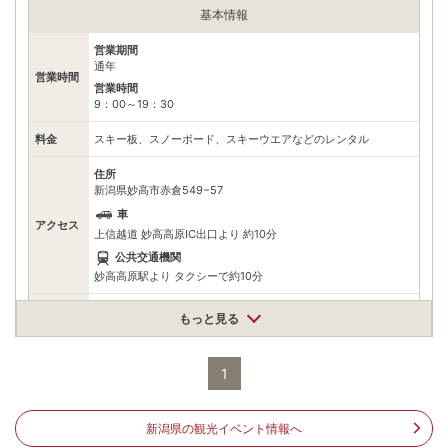
基本情報
営業期間
通年
営業時間
営業時間
9：00～19：30
料金
スキー板、スノーボード、スキーウエアなどのレンタル
住所
新潟県妙高市赤倉549−57
車
アクセス
上信越道 妙高高原IC出口より 約10分
公共交通機関
妙高高原駅より タクシーで約10分
駐車場
情報なし
もっと見る
電話番号
255872048
1
※ 掲載情報は変更になる場合があります。最新の内容はご利用前にご自身でお
問合せください。
※ 料金情報は税込・税抜表記が混ざっております。正しい金額はご利用前にご
新潟県の観光イベント情報へ
自身でお問合せください。