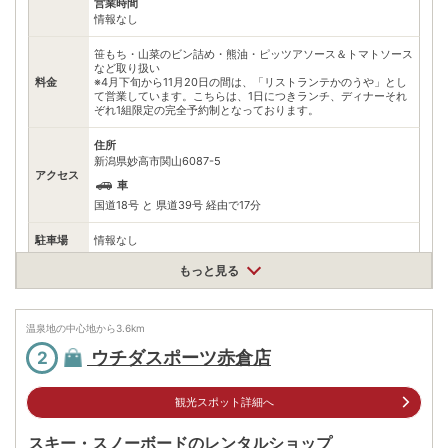
営業時間
情報なし
笹もち・山菜のビン詰め・熊油・ピッツアソース＆トマトソース
など取り扱い
料金
※4月下旬から11月20日の間は、「リストランテかのうや」とし
て営業しています。こちらは、1日につきランチ、ディナーそれ
ぞれ1組限定の完全予約制となっております。
住所
新潟県妙高市関山6087-5
アクセス
車
国道18号 と 県道39号 経由で17分
駐車場
情報なし
もっと見る
電話番号
0255822327
※ 掲載情報は変更になる場合があります。最新の内容はご利用前にご自身でお
問合せください。
温泉地の中心地から
3.6
km
※ 料金情報は税込・税抜表記が混ざっております。正しい金額はご利用前にご
ウチダスポーツ赤倉店
2
自身でお問合せください。
観光スポット詳細へ
スキー・スノーボードのレンタルショップ