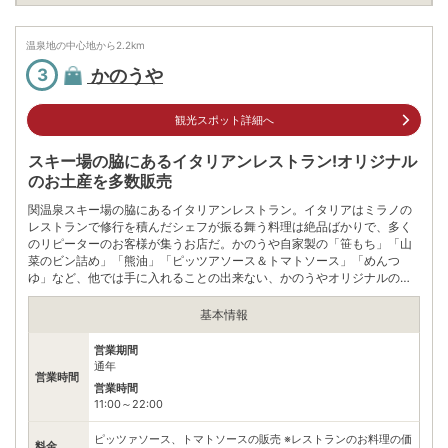
※ 掲載情報は変更になる場合があります。最新の内容はご利用前にご自身でお
問合せください。
温泉地の中心地から
2.2
km
※ 料金情報は税込・税抜表記が混ざっております。正しい金額はご利用前にご
かのうや
3
自身でお問合せください。
観光スポット詳細へ
スキー場の脇にあるイタリアンレストラン!オリジナル
のお土産を多数販売
関温泉スキー場の脇にあるイタリアンレストラン。イタリアはミラノの
レストランで修行を積んだシェフが振る舞う料理は絶品ばかりで、多く
のリピーターのお客様が集うお店だ。かのうや自家製の「笹もち」「山
菜のビン詰め」「熊油」「ピッツアソース＆トマトソース」「めんつ
ゆ」など、他では手に入れることの出来ない、かのうやオリジナルのお
土産を多数販売している。
基本情報
営業期間
通年
営業時間
営業時間
11:00～22:00
ピッツァソース、トマトソースの販売 ※レストランのお料理の価
料金