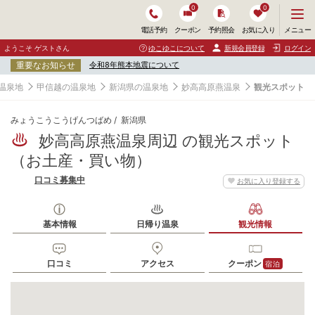
0
0
メ
メニュー
電話予約
クーポン
予約照会
お気に入り
ニ
ュ
ようこそ ゲストさん
ゆこゆこについて
新規会員登録
ログイン
ー
重要なお知らせ
令和8年熊本地震について
を
開
温泉地
甲信越の温泉地
新潟県の温泉地
妙高高原燕温泉
観光スポット
く
みょうこうこうげんつばめ
新潟県
妙高高原燕温泉周辺 の観光スポット
（お土産・買い物）
口コミ募集中
お気に入り登録する
基本情報
日帰り温泉
観光情報
口コミ
アクセス
クーポン
宿泊