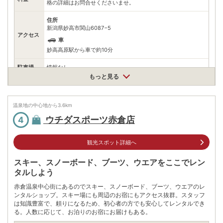
格の詳細はお問合せくださいませ。
住所
新潟県妙高市関山6087−5
アクセス
車
妙高高原駅から車で約10分
駐車場
情報なし
もっと見る
電話番号
0255822327
※ 掲載情報は変更になる場合があります。最新の内容はご利用前にご自身でお
温泉地の中心地から
3.6
km
問合せください。
ウチダスポーツ赤倉店
※ 料金情報は税込・税抜表記が混ざっております。正しい金額はご利用前にご
4
自身でお問合せください。
観光スポット詳細へ
スキー、スノーボード、ブーツ、ウエアをここでレン
タルしよう
赤倉温泉中心街にあるのでスキー、スノーボード、ブーツ、ウエアのレ
ンタルショップ。スキー場にも周辺のお宿にもアクセス抜群。スタッフ
は知識豊富で、頼りになるため、初心者の方でも安心してレンタルでき
る。人数に応じて、お泊りのお宿にお届けもある。