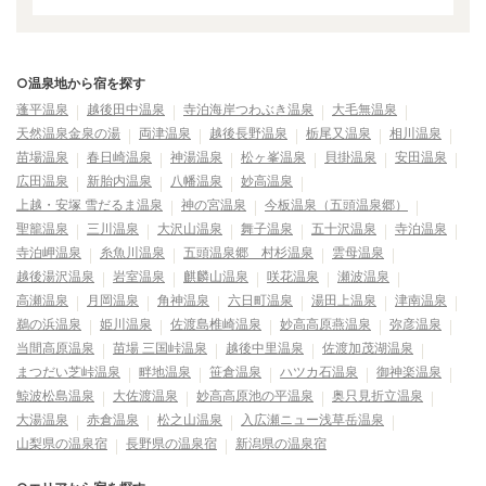
○温泉地から宿を探す
蓬平温泉
越後田中温泉
寺泊海岸つわぶき温泉
大毛無温泉
天然温泉金泉の湯
両津温泉
越後長野温泉
栃尾又温泉
相川温泉
苗場温泉
春日崎温泉
神湯温泉
松ヶ峯温泉
貝掛温泉
安田温泉
広田温泉
新胎内温泉
八幡温泉
妙高温泉
上越・安塚 雪だるま温泉
神の宮温泉
今板温泉（五頭温泉郷）
聖籠温泉
三川温泉
大沢山温泉
舞子温泉
五十沢温泉
寺泊温泉
寺泊岬温泉
糸魚川温泉
五頭温泉郷 村杉温泉
雲母温泉
越後湯沢温泉
岩室温泉
麒麟山温泉
咲花温泉
瀬波温泉
高瀬温泉
月岡温泉
角神温泉
六日町温泉
湯田上温泉
津南温泉
鵜の浜温泉
姫川温泉
佐渡島椎崎温泉
妙高高原燕温泉
弥彦温泉
当間高原温泉
苗場 三国峠温泉
越後中里温泉
佐渡加茂湖温泉
まつだい芝峠温泉
畔地温泉
笹倉温泉
ハツカ石温泉
御神楽温泉
鯨波松島温泉
大佐渡温泉
妙高高原池の平温泉
奥只見折立温泉
大湯温泉
赤倉温泉
松之山温泉
入広瀬ニュー浅草岳温泉
山梨県の温泉宿
長野県の温泉宿
新潟県の温泉宿