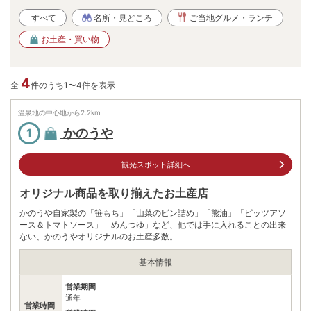
すべて
名所・見どころ
ご当地グルメ・ランチ
お土産・買い物
4
全
件のうち1〜4件を表示
温泉地の中心地から
2.2
km
かのうや
1
観光スポット詳細へ
オリジナル商品を取り揃えたお土産店
かのうや自家製の「笹もち」「山菜のビン詰め」「熊油」「ピッツアソ
ース＆トマトソース」「めんつゆ」など、他では手に入れることの出来
ない、かのうやオリジナルのお土産多数。
基本情報
営業期間
通年
営業時間