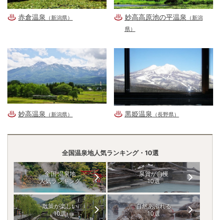
赤倉温泉
妙高高原池の平温泉
（新潟県）
（新潟
県）
妙高温泉
黒姫温泉
（新潟県）
（長野県）
全国温泉地人気ランキング・10選
全国 温泉地
泉質が自慢
人気ランキング
10選
散策が楽しい
自然あふれる
10選
10選