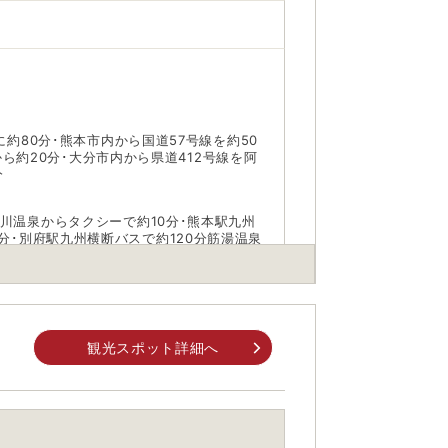
面に約80分･熊本市内から国道57号線を約50
ｪｲから約20分･大分市内から県道412号線を阿
分
黒川温泉からタクシーで約10分･熊本駅九州
分･別府駅九州横断バスで約120分筋湯温泉
観光スポット詳細へ
スパ・グリネス
身でお問合せください。
前にご自身でお問合せください。