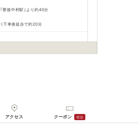
線｢豊後中村駅｣より約40分
分)下車後徒歩で約20分
身でお問合せください。
前にご自身でお問合せください。
アクセス
クーポン
宿泊