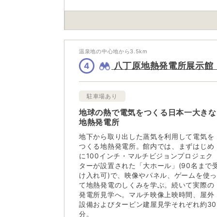
温泉地の中心地から
3.5
km
八丁原地熱発電所展示館
4
駐車場あり
地球の熱で電気をつくる日本一大きな
地熱発電所
地下から取り出した蒸気を利用して電気を
つくる地熱発電所。館内では、まずはじめ
に100インチ・マルチビジョンプロジェク
ターが設置された「大ホール」(90名まで
け入れ可)で、映像やパネル、ゲームを使
て地熱発電のしくみを学ぶ。続いて実際の
発電所見学へ。マルチ映像上映時間、屋外
設備およびタービン建屋見学それぞれ約30
分。