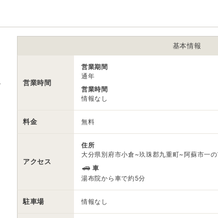
※ 掲載情報は変更になる場合があります。最新の内容はご利用前にご自
※ 料金情報は税込・税抜表記が混ざっております。正しい金額はご利用
基本情報
営業期間
通年
営業時間
ブ
営業時間
情報なし
料金
無料
住所
大分県別府市小倉~玖珠郡九重町~阿蘇市一の
アクセス
車
湯布院から車で約5分
駐車場
情報なし