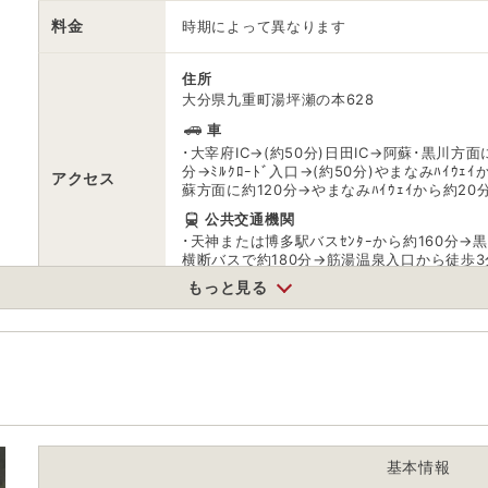
料金
時期によって異なります
住所
大分県九重町湯坪瀬の本628
車
･大宰府IC→(約50分)日田IC→阿蘇･黒川方
分→ﾐﾙｸﾛｰﾄﾞ入口→(約50分)やまなみﾊｲｳ
アクセス
蘇方面に約120分→やまなみﾊｲｳｪｲから約20
公共交通機関
･天神または博多駅バスｾﾝﾀｰから約160分→
横断バスで約180分→筋湯温泉入口から徒歩3
入口から徒歩約3分
もっと見る
駐車場
無料
0967440899
電話番号
※問い合わせ先：ＣＯＣＯＶＩＬＬＡＧＥ内
※ 掲載情報は変更になる場合があります。最新の内容はご利用前にご自
基本情報
※ 料金情報は税込・税抜表記が混ざっております。正しい金額はご利用