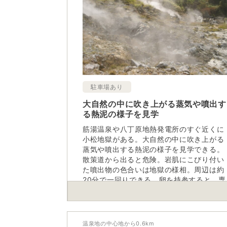
駐車場あり
大自然の中に吹き上がる蒸気や噴出す
る熱泥の様子を見学
筋湯温泉や八丁原地熱発電所のすぐ近くに
小松地獄がある。大自然の中に吹き上がる
蒸気や噴出する熱泥の様子を見学できる。
散策道から出ると危険。岩肌にこびり付い
た噴出物の色合いは地獄の様相。周辺は約
20分で一回りできる。卵を持参すると、専
用のカゴを使って約９分で温泉卵を作るこ
とができます。
温泉地の中心地から
0.6
km