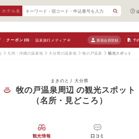
・ホテル名
ド
クーポン
(0)
新規会員登録
予
温泉旅行メディア
地
九州・沖縄の温泉地
大分県の温泉地
牧の戸温泉
観光スポット
まきのと
大分県
牧の戸温泉周辺 の観光スポット
（名所・見どころ）
観光情報
口コミ