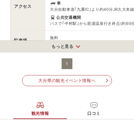
車
アクセス
大分自動車道｢九重IC｣より約40分JR久大本
公共交通機関
バスで｢中村駅｣から筋湯温泉行き終点(約60
無料
駐車場
※普通車20、大型車８
もっと見る
電話番号
0973792853
1
※ 掲載情報は変更になる場合があります。最新の内容はご利用前にご自
※ 料金情報は税込・税抜表記が混ざっております。正しい金額はご利用
大分県の観光イベント情報へ
観光情報
口コミ