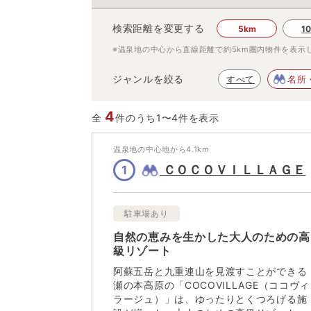
検索距離を変更する
5km
1
※温泉地の中心から直線距離で約
5km
圏内物件を表示
ジャンルを絞る
すべて
名所
4
全
件のうち1〜4件を表示
温泉地の中心地から
4.1
km
ＣＯＣＯＶＩＬＬＡＧＥ
1
駐車場あり
自然の恵みを生かした大人のための高
級リゾート
阿蘇五岳と九重連山を見渡すことができる
瀬の本高原の「COCOVILLAGE（ココヴィ
ラージュ）」は、ゆったりとくつろげる施