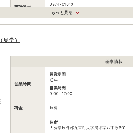
0974761610
電話番号
※問い合わせ先：久住観光案内所
もっと見る
※ 掲載情報は変更になる場合があります。最新の内容はご利用前にご自
※ 料金情報は税込・税抜表記が混ざっております。正しい金額はご利用
（見学）
基本情報
営業期間
通年
営業時間
営業時間
9:00~17:00
受
っ
料金
無料
住所
大分県玖珠郡九重町大字湯坪字八丁原601