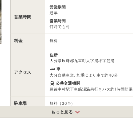
営業期間
通年
営業時間
営業時間
何時でも可
料金
無料
住所
大分県玖珠郡九重町大字湯坪字筋湯
車
アクセス
大分自動車道､九重ICより車で約40分
公共交通機関
豊後中村駅下車筋湯温泉行きバス約1時間筋湯
駐車場
無料（30台）
もっと見る
0973735505
電話番号
※問い合わせ先：九重町観光協会