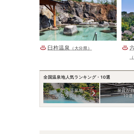
臼杵温泉
（大分県）
（
全国温泉地人気ランキング・10選
全国 温泉地
泉質が
人気ランキング
10選