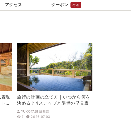
アクセス
クーポン
宿泊
似表現
旅行の計画の立て方｜いつから何を
ットを
決める？4ステップと準備の早見表
YUKOTABI 編集部
7
2026.07.03