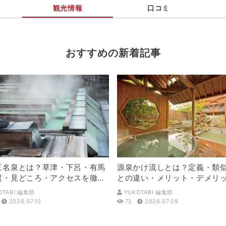
観光情報
口コミ
おすすめの新着記事
三名泉とは？草津・下呂・有馬
源泉かけ流しとは？定義・類
質・見どころ・アクセスを徹底
との違い・メリット・デメリ
解説
OTABI 編集部
YUKOTABI 編集部
2026.07.10
72
2026.07.09