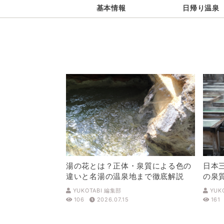
基本情報
日帰り温泉
湯の花とは？正体・泉質による色の
日本
違いと名湯の温泉地まで徹底解説
の泉
解説
YUKOTABI 編集部
YUK
106
2026.07.15
161