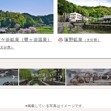
六ケ迫鉱泉（鷺ヶ迫温泉）
塚野鉱泉
（大分県）
大分県）
自慢
散策が楽しい
自然あふれる
10選
10選
※掲載している写真はイメージです。