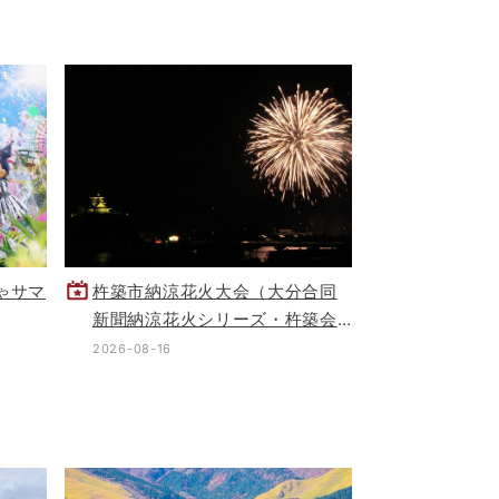
ちゃサマ
杵築市納涼花火大会（大分合同
新聞納涼花火シリーズ・杵築会
場）
2026-08-16