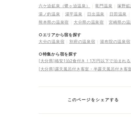
六ケ迫鉱泉（鷺ヶ迫温泉）
竜門温泉
塚野鉱
湯ノ釣温泉
湯平温泉
日出温泉
日田温泉
熊本県の温泉宿
大分県の温泉宿
宮崎県の温
○エリアから宿を探す
大分の温泉宿
別府の温泉宿
湯布院の温泉宿
○特集から宿を探す
[大分県]格安1泊2食付き！1万円以下で泊まれ
[大分県]露天風呂付き客室・半露天風呂付き客
このページをシェアする