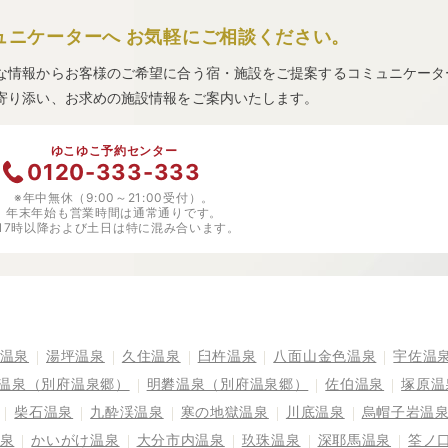
ュニケーターへ
お気軽にご相談ください。
な情報からお客様のご希望に合う宿・施設をご提案するコミュニケータ
寄り添い、お求めの施設情報をご案内いたします。
ゆこゆこ予約センター
0120-333-333
※年中無休（9:00～21:00受付）。
年末年始も営業時間は通常通りです。
※17時以降および土日は特に混み合います。
温泉
湯坪温泉
久住温泉
臼杵温泉
八面山金色温泉
宇佐温
温泉（別府温泉郷）
明礬温泉（別府温泉郷）
佐伯温泉
塚原温
柴石温泉
九酔渓温泉
寒の地獄温泉
川底温泉
烏帽子岩温
泉
かいがけ温泉
大分市内温泉
玖珠温泉
深耶馬温泉
筌ノ