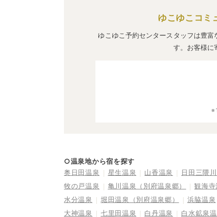
ゆこゆこコミ
ゆこゆこ予約センタースタッフは豊富
す。お客様に
○温泉地から宿を探す
奥日田温泉
星生温泉
山香温泉
日田三隈川
牧の戸温泉
亀川温泉（別府温泉郷）
観海寺
水分温泉
堀田温泉（別府温泉郷）
浜脇温泉
大神温泉
七里田温泉
白丹温泉
白水鉱泉温