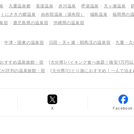
泉
九重温泉郷
長湯温泉
赤川温泉
壁湯温泉
天ヶ瀬温泉
くにさき六郷温泉
由布院温泉（湯布院）
城島温泉
福岡県の
泉宿
鹿児島県の温泉宿
沖縄県の温泉宿
中津・国東の温泉宿
日田・天ヶ瀬・耶馬渓の温泉宿
九重・久
るおすすめ温泉旅館・宿
[大分県]バイキング食べ放題！格安1万円
室が評判の温泉旅館・宿
[大分県]ひとり旅におすすめ！一人で泊
X
Facebook