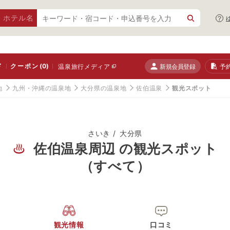
・ホテル名
ド
クーポン
(0)
新規会員登録
予
温泉旅行メディア
地
九州・沖縄の温泉地
大分県の温泉地
佐伯温泉
観光スポット
さいき
大分県
佐伯温泉周辺 の観光スポット
（すべて）
観光情報
口コミ