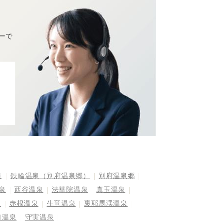
ーで
泉
鉄輪温泉（別府温泉郷）
別府温泉郷
泉
西谷温泉
法華院温泉
真玉温泉
泉
赤根温泉
生竜温泉
裏耶馬渓温泉
口温泉
守実温泉