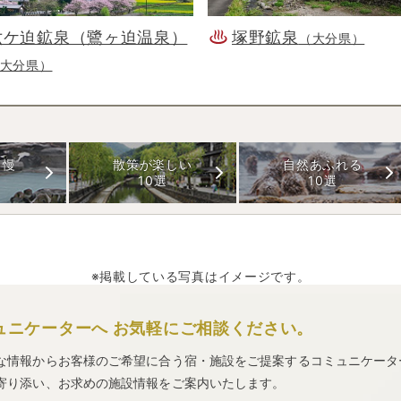
六ケ迫鉱泉（鷺ヶ迫温泉）
塚野鉱泉
（大分県）
大分県）
自慢
散策が楽しい
自然あふれる
10選
10選
※掲載している写真はイメージです。
ュニケーターへ
お気軽にご相談ください。
な情報からお客様のご希望に合う宿・施設をご提案するコミュニケータ
寄り添い、お求めの施設情報をご案内いたします。