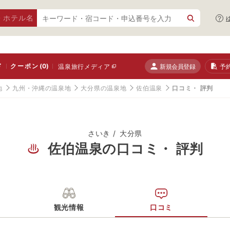
・ホテル名
ド
クーポン
(0)
新規会員登録
予
温泉旅行メディア
地
九州・沖縄の温泉地
大分県の温泉地
佐伯温泉
口コミ・ 評判
さいき
大分県
佐伯温泉の口コミ・ 評判
観光情報
口コミ