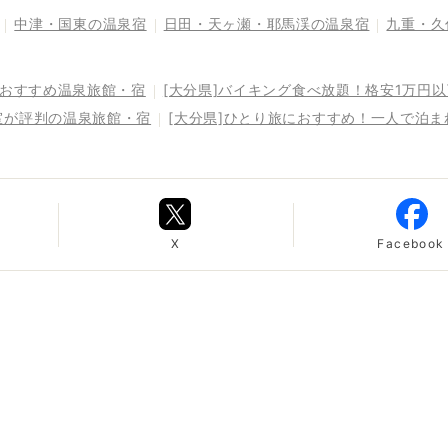
中津・国東の温泉宿
日田・天ヶ瀬・耶馬渓の温泉宿
九重・久
るおすすめ温泉旅館・宿
[大分県]バイキング食べ放題！格安1万円
室が評判の温泉旅館・宿
[大分県]ひとり旅におすすめ！一人で泊
X
Facebook