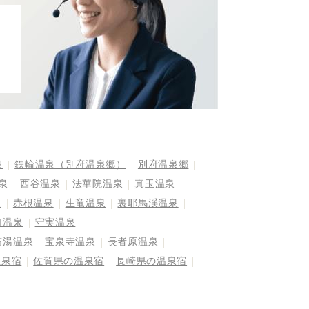
泉
鉄輪温泉（別府温泉郷）
別府温泉郷
泉
西谷温泉
法華院温泉
真玉温泉
泉
赤根温泉
生竜温泉
裏耶馬渓温泉
口温泉
守実温泉
筋湯温泉
宝泉寺温泉
長者原温泉
温泉宿
佐賀県の温泉宿
長崎県の温泉宿