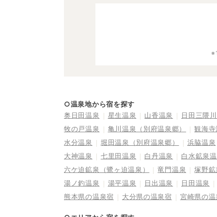
○温泉地から宿を探す
奥日田温泉
星生温泉
山香温泉
日田三隈川
牧の戸温泉
亀川温泉（別府温泉郷）
観海寺
水分温泉
堀田温泉（別府温泉郷）
浜脇温泉
大神温泉
七里田温泉
白丹温泉
白水鉱泉温
六ケ迫鉱泉（鷺ヶ迫温泉）
竜門温泉
塚野鉱
湯ノ釣温泉
湯平温泉
日出温泉
日田温泉
熊本県の温泉宿
大分県の温泉宿
宮崎県の温