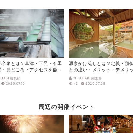
三名泉とは？草津・下呂・有馬
源泉かけ流しとは？定義・類
質・見どころ・アクセスを徹底
との違い・メリット・デメリ
解説
OTABI 編集部
YUKOTABI 編集部
2026.07.10
42
2026.07.09
周辺の開催イベント