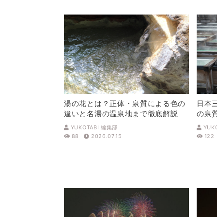
湯の花とは？正体・泉質による色の
日本
違いと名湯の温泉地まで徹底解説
の泉
解説
YUKOTABI 編集部
YUK
88
2026.07.15
122