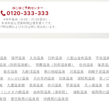
ゆこゆこ予約センター
0120-333-333
※年中無休（9:00～21:00受付）。
年末年始も営業時間は通常通りです。
※17時以降および土日は特に混み合います。
温泉
湯坪温泉
久住温泉
臼杵温泉
八面山金色温泉
宇佐温
温泉（別府温泉郷）
明礬温泉（別府温泉郷）
佐伯温泉
塚原温
柴石温泉
九酔渓温泉
寒の地獄温泉
川底温泉
烏帽子岩温
泉
かいがけ温泉
大分市内温泉
玖珠温泉
深耶馬温泉
筌ノ
泉
九重温泉郷
長湯温泉
赤川温泉
壁湯温泉
天ヶ瀬温泉
くにさき六郷温泉
由布院温泉（湯布院）
城島温泉
福岡県の
泉宿
鹿児島県の温泉宿
沖縄県の温泉宿