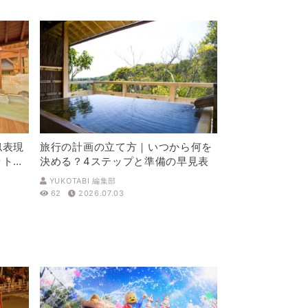
似表現
旅行の計画の立て方｜いつから何を
ットを
決める？4ステップと準備の早見表
YUKOTABI 編集部
62
2026.07.03