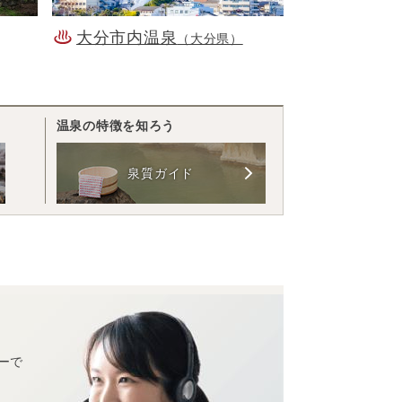
大分市内温泉
（大分県）
温泉の特徴を知ろう
泉質ガイド
ーで