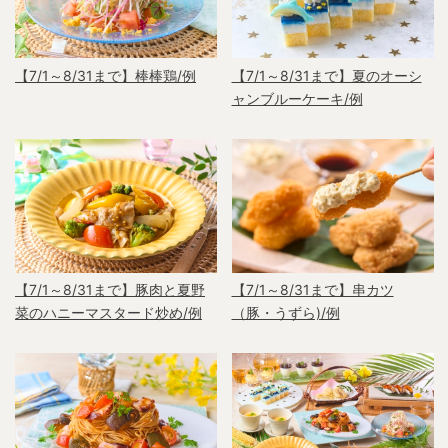
【7/1～8/31まで】棒棒鶏/例
【7/1～8/31まで】夏のオーシ
ャンブルーケーキ/例
【7/1～8/31まで】豚肉と夏野
【7/1～8/31まで】串カツ
菜のハニーマスタード炒め/例
（豚・うずら)/例