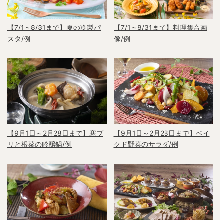
【7/1～8/31まで】夏の冷製パ
【7/1～8/31まで】料理集合画
スタ/例
像/例
【9月1日～2月28日まで】寒ブ
【9月1日～2月28日まで】ベイ
リと根菜の吟醸鍋/例
クド野菜のサラダ/例