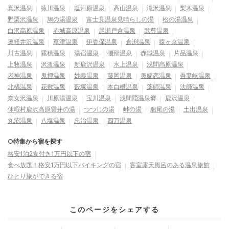
真沢温泉
猿川温泉
塩河原温泉
高山温泉
滝沢温泉
梨木温泉
野栗沢温泉
鳩の湯温泉
富士見温泉見晴らしの湯
松の湯温泉
白沢高原温泉
赤城高原温泉
尾瀬戸倉温泉
武尊温泉
奥軽井沢温泉
草津温泉
伊香保温泉
倉渕温泉
猿ヶ京温泉
川古温泉
霧積温泉
湯宿温泉
磯部温泉
赤城温泉
片品温泉
上牧温泉
沢渡温泉
新鹿沢温泉
水上温泉
浅間高原温泉
老神温泉
鬼押温泉
妙義温泉
藤岡温泉
奥嬬恋温泉
吾妻峡温泉
北橘温泉
花敷温泉
藪塚温泉
本白根温泉
薬師温泉
法師温泉
奈女沢温泉
川原湯温泉
宝川温泉
浅間隠温泉郷
鹿沢温泉
休暇村鹿沢高原雲井の湯
つつじの湯
峠の湯
船尾の湯
土出温泉
丸沼温泉
八塩温泉
忠治温泉
四万温泉
○特集から宿を探す
格安1泊2食付き1万円以下の宿
食べ放題！格安1万円以下バイキングの宿
客室露天風呂のある温泉旅館
ひとり旅ができる宿
このページをシェアする