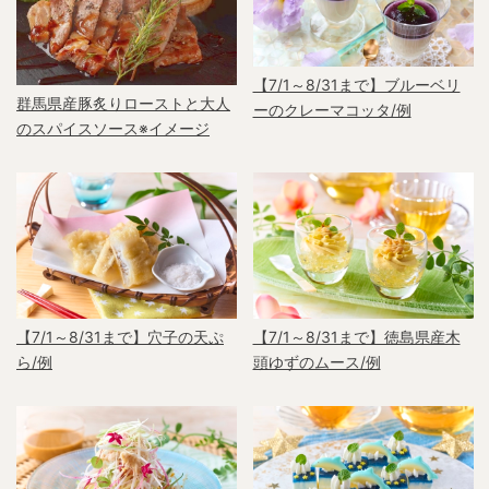
【7/1～8/31まで】ブルーベリ
群馬県産豚炙りローストと大人
ーのクレーマコッタ/例
のスパイスソース※イメージ
【7/1～8/31まで】穴子の天ぷ
【7/1～8/31まで】徳島県産木
ら/例
頭ゆずのムース/例