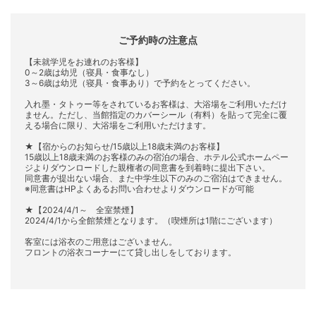
ご予約時の注意点
【未就学児をお連れのお客様】
0～2歳は幼児（寝具・食事なし）
3～6歳は幼児（寝具・食事あり）で予約をとってください。
入れ墨・タトゥー等をされているお客様は、大浴場をご利用いただけ
ません。ただし、当館指定のカバーシール（有料）を貼って完全に覆
える場合に限り、大浴場をご利用いただけます。
★【宿からのお知らせ/15歳以上18歳未満のお客様】
15歳以上18歳未満のお客様のみの宿泊の場合、ホテル公式ホームペー
ジよりダウンロードした親権者の同意書を到着時に提出下さい。
同意書が提出ない場合、また中学生以下のみのご宿泊はできません。
※同意書はHPよくあるお問い合わせよりダウンロードが可能
★【2024/4/1～ 全室禁煙】
2024/4/1から全館禁煙となります。（喫煙所は1階にございます）
客室には浴衣のご用意はございません。
フロントの浴衣コーナーにて貸し出しをしております。