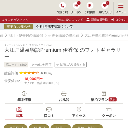
0
0
メ
メニュー
電話予約
クーポン
予約照会
お気に入り
ニ
ュ
ようこそ ゲストさん
ゆこゆこについて
新規会員登録
ログイン
ー
重要なお知らせ
令和8年熊本地震について
を
開
宿
渋川・伊香保の温泉宿
伊香保温泉の温泉宿
大江戸温泉物語Premium 
く
オオエドオンセンモノガタリプレミアムイカホ
大江戸温泉物語Premium 伊香保
のフォトギャラリ
ー
お気に入り登録する
宿コード :
6160
クーポン利用可
4.00
点
総合評価
18,000円〜
最安値
(税込)
大人2名 (合計 36,000円〜)
基本情報
お風呂
宿泊プラン
予約
写真
口コミ
アクセス
クーポン