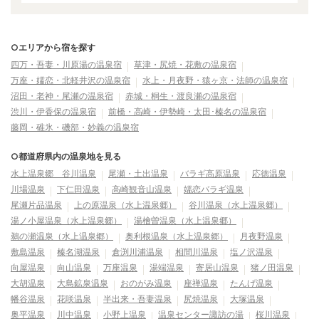
○エリアから宿を探す
四万・吾妻・川原湯の温泉宿
草津・尻焼・花敷の温泉宿
万座・嬬恋・北軽井沢の温泉宿
水上・月夜野・猿ヶ京・法師の温泉宿
沼田・老神・尾瀬の温泉宿
赤城・桐生・渡良瀬の温泉宿
渋川・伊香保の温泉宿
前橋・高崎・伊勢崎・太田･榛名の温泉宿
藤岡・碓氷・磯部・妙義の温泉宿
○都道府県内の温泉地を見る
水上温泉郷 谷川温泉
尾瀬・土出温泉
バラギ高原温泉
応徳温泉
川場温泉
下仁田温泉
高崎観音山温泉
嬬恋バラギ温泉
尾瀬片品温泉
上の原温泉（水上温泉郷）
谷川温泉（水上温泉郷）
湯ノ小屋温泉（水上温泉郷）
湯檜曽温泉（水上温泉郷）
鵜の瀬温泉（水上温泉郷）
奥利根温泉（水上温泉郷）
月夜野温泉
敷島温泉
榛名湖温泉
倉渕川浦温泉
相間川温泉
塩ノ沢温泉
向屋温泉
向山温泉
万座温泉
湯端温泉
寄居山温泉
猪ノ田温泉
大胡温泉
大島鉱泉温泉
おのがみ温泉
座禅温泉
たんげ温泉
幡谷温泉
花咲温泉
半出来・吾妻温泉
尻焼温泉
大塚温泉
奥平温泉
川中温泉
小野上温泉
温泉センター諏訪の湯
桜川温泉