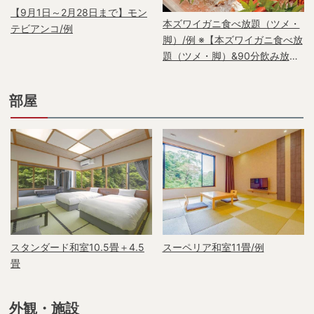
【9月1日～2月28日まで】モン
本ズワイガニ食べ放題（ツメ・
テビアンコ/例
脚）/例 ※【本ズワイガニ食べ放
題（ツメ・脚）&90分飲み放題
付】1泊2食バイキングで要予約
部屋
スタンダード和室10.5畳＋4.5
スーペリア和室11畳/例
畳
外観・施設