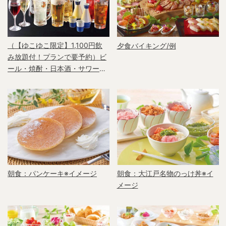
（【ゆこゆこ限定】1,100円飲
夕食バイキング/例
み放題付！プランで要予約）ビ
ール・焼酎・日本酒・サワーな
どが飲み放題！
朝食：パンケーキ※イメージ
朝食：大江戸名物のっけ丼※イ
メージ