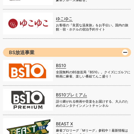
豪華クルーズ体験を。
ゆこゆこ
お客様の『良質な温泉旅』をお手伝い。国内の旅
館・宿・ホテルの宿泊予約サイト
BS放送事業
BS10
全国無料のBS放送局『BS10』。クイズにゴルフに
映画に麻雀、楽しい番組てんこ盛り！
BS10プレミアム
語り継がれる映画や音楽をお届けする、大人のた
めのエンタテインメントチャンネル
BEAST X
麻雀プロリーグ「Mリーグ」参戦中！最新情報は