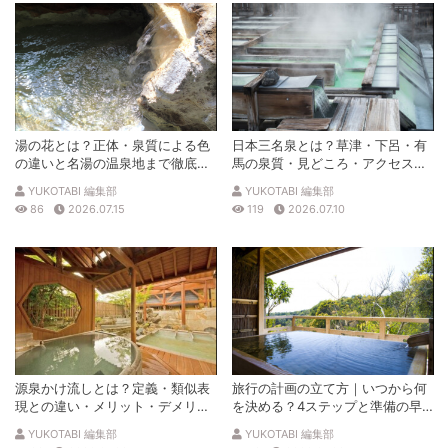
湯の花とは？正体・泉質による色
日本三名泉とは？草津・下呂・有
の違いと名湯の温泉地まで徹底解
馬の泉質・見どころ・アクセスを
説
徹底解説
YUKOTABI 編集部
YUKOTABI 編集部
86
2026.07.15
119
2026.07.10
源泉かけ流しとは？定義・類似表
旅行の計画の立て方｜いつから何
現との違い・メリット・デメリッ
を決める？4ステップと準備の早
トを解説
見表
YUKOTABI 編集部
YUKOTABI 編集部