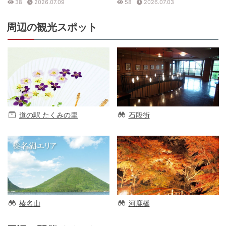
38
2026.07.09
58
2026.07.03
周辺の観光スポット
道の駅 たくみの里
石段街
榛名山
河鹿橋