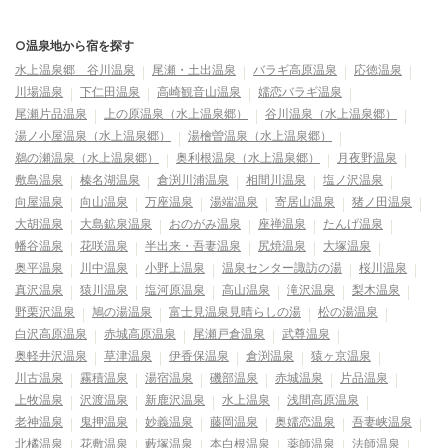
○温泉地から宿を探す
水上温泉郷 谷川温泉
尾瀬・土出温泉
バラギ高原温泉
応徳温泉
川場温泉
下仁田温泉
高崎観音山温泉
嬬恋バラギ温泉
尾瀬片品温泉
上の原温泉（水上温泉郷）
谷川温泉（水上温泉郷）
湯ノ小屋温泉（水上温泉郷）
湯檜曽温泉（水上温泉郷）
鵜の瀬温泉（水上温泉郷）
奥利根温泉（水上温泉郷）
月夜野温泉
敷島温泉
榛名湖温泉
倉渕川浦温泉
相間川温泉
塩ノ沢温泉
向屋温泉
向山温泉
万座温泉
湯端温泉
寄居山温泉
猪ノ田温泉
大胡温泉
大島鉱泉温泉
おのがみ温泉
座禅温泉
たんげ温泉
幡谷温泉
花咲温泉
半出来・吾妻温泉
尻焼温泉
大塚温泉
奥平温泉
川中温泉
小野上温泉
温泉センター諏訪の湯
桜川温泉
真沢温泉
猿川温泉
塩河原温泉
高山温泉
滝沢温泉
梨木温泉
野栗沢温泉
鳩の湯温泉
富士見温泉見晴らしの湯
松の湯温泉
白沢高原温泉
赤城高原温泉
尾瀬戸倉温泉
武尊温泉
奥軽井沢温泉
草津温泉
伊香保温泉
倉渕温泉
猿ヶ京温泉
川古温泉
霧積温泉
湯宿温泉
磯部温泉
赤城温泉
片品温泉
上牧温泉
沢渡温泉
新鹿沢温泉
水上温泉
浅間高原温泉
老神温泉
鬼押温泉
妙義温泉
藤岡温泉
奥嬬恋温泉
吾妻峡温泉
北橘温泉
花敷温泉
藪塚温泉
本白根温泉
薬師温泉
法師温泉