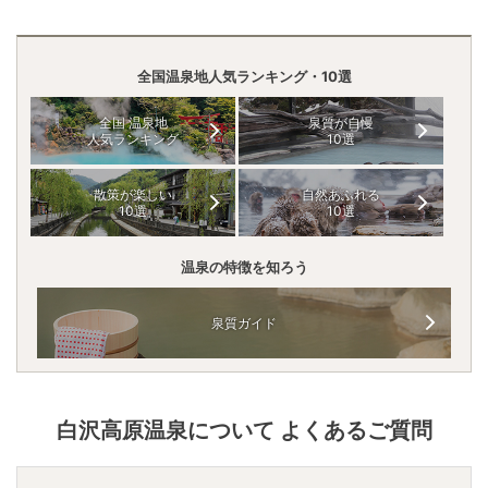
全国温泉地人気ランキング・10選
全国 温泉地
泉質が自慢
人気ランキング
10選
散策が楽しい
自然あふれる
10選
10選
温泉の特徴を知ろう
泉質ガイド
白沢高原温泉
について よくあるご質問