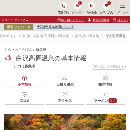
0
0
メ
メニュー
電話予約
クーポン
予約照会
お気に入り
ニ
ュ
ようこそ ゲストさん
ゆこゆこについて
新規会員登録
ログイン
ー
重要なお知らせ
令和8年熊本地震について
を
開
温泉ガイド
全国の温泉地
関東の温泉地
群馬県の温泉地
白沢高原温泉
く
しらさわこうげん
群馬県
白沢高原温泉の基本情報
口コミ募集中
お気に入り登録する
基本情報
日帰り温泉
観光情報
口コミ
アクセス
クーポン
宿泊