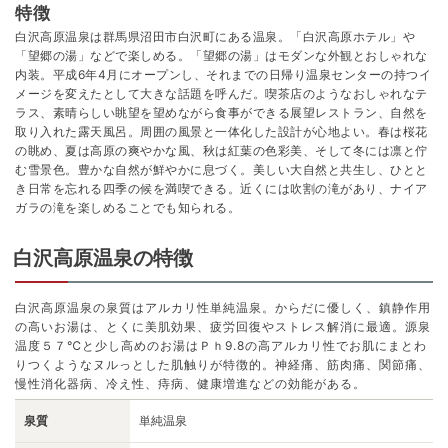
特徴
白沢高原温泉は群馬県沼田市白沢町にある温泉。「白沢高原ホテル」や
「望郷の湯」などで楽しめる。「望郷の湯」はモダンな外観とおしゃれな
内装。平成6年4月にオープンし、それまでの日帰り温泉センターの持つイ
メージを変えたとして大きな話題を呼んだ。喫茶店のようなおしゃれなテ
ラス、素晴らしい眺望を望めながら食事ができる展望レストラン、自然を
取り入れた露天風呂。周囲の風景と一体化した設計が心地よい。春は桜花
の眺め、夏は高原の爽やかな風、秋は紅葉の色彩美、そして冬には凛と佇
む雪景色。豊かな自然が鮮やかに息づく。美しい大自然と共生し、ひとと
き日常を忘れる四季の候を満喫できる。近くには吹割の滝があり、ナイア
ガラの滝を楽しめることでも知られる。
白沢高原温泉の特徴
白沢高原温泉の泉質はアルカリ性単純温泉。からだに優しく、鎮静作用
の高いお湯は、とくに美肌効果、疲労回復やストレス解消に最適。源泉
温度５７℃と少し高めのお湯はＰｈ9.8の高アルカリ性でお肌にまとわ
りつくようなヌルっとした肌触りが特徴的。神経痛、筋肉痛、関節痛、
慢性消化器病、冷え性、痔病、健康増進などの効能がある。
泉質
単純温泉