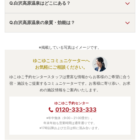
Q.白沢高原温泉はどこにある？
A.
白沢高原温泉
は、
群馬県沼田市白沢町上古語父
にありま
Q.白沢高原温泉の泉質・効能は？
す。
車でお越しの方は、沼田ICから車で約30分。
電車でお越しの方は、上毛高原駅からタクシーで約30分。
A.
泉質は
単純温泉
などで、効能は
神経痛、筋肉痛、関節痛、
白沢高原温泉
のアクセス情報の詳細は
こちら
。
婦人病
などと言われています。
※掲載している写真はイメージです。
ゆこゆこコミュニケーターへ
お気軽にご相談ください。
ゆこゆこ予約センタースタッフは豊富な情報からお客様のご希望に合う
宿・施設をご提案するコミュニケーターです。お客様に寄り添い、お求
めの施設情報をご案内いたします。
ゆこゆこ予約センター
0120-333-333
※年中無休（9:00～21:00受付）。
年末年始も営業時間は通常通りです。
※17時以降および土日は特に混み合います。