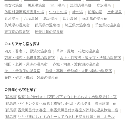
奈女沢温泉
川原湯温泉
宝川温泉
浅間隠温泉郷
鹿沢温泉
休暇村鹿沢高原雲井の湯
つつじの湯
峠の湯
船尾の湯
土出温泉
丸沼温泉
八塩温泉
忠治温泉
四万温泉
栃木県の温泉宿
茨城県の温泉宿
群馬県の温泉宿
埼玉県の温泉宿
千葉県の温泉宿
東京都の温泉宿
神奈川県の温泉宿
○エリアから宿を探す
四万・吾妻・川原湯の温泉宿
草津・尻焼・花敷の温泉宿
万座・嬬恋・北軽井沢の温泉宿
水上・月夜野・猿ヶ京・法師の温泉宿
沼田・老神・尾瀬の温泉宿
赤城・桐生・渡良瀬の温泉宿
渋川・伊香保の温泉宿
前橋・高崎・伊勢崎・太田･榛名の温泉宿
藤岡・碓氷・磯部・妙義の温泉宿
○特集から宿を探す
[群馬県]格安1泊2食付き！1万円以下で泊まれるおすすめ温泉旅館・宿
[群馬県]バイキング食べ放題！格安1万円以下のホテル・温泉旅館・宿
[群馬県]露天風呂付き客室・半露天風呂付き客室が評判の温泉旅館・宿
[群馬県]ひとり旅におすすめ！一人で泊まれる温泉旅館・宿・ホテル