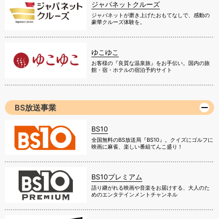
ジャパネットクルーズ
ジャパネットが磨き上げたおもてなしで、感動の
豪華クルーズ体験を。
ゆこゆこ
お客様の『良質な温泉旅』をお手伝い。国内の旅
館・宿・ホテルの宿泊予約サイト
BS放送事業
BS10
全国無料のBS放送局『BS10』。クイズにゴルフに
映画に麻雀、楽しい番組てんこ盛り！
BS10プレミアム
語り継がれる映画や音楽をお届けする、大人のた
めのエンタテインメントチャンネル