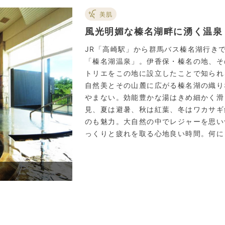
美肌
風光明媚な榛名湖畔に湧く温泉
JR「高崎駅」から群馬バス榛名湖行き
「榛名湖温泉」。伊香保・榛名の地、そ
トリエをこの地に設立したことで知られ
自然美とその山麓に広がる榛名湖の織り
やまない。効能豊かな湯はきめ細かく滑
見、夏は避暑、秋は紅葉、冬はワカサギ
のも魅力。大自然の中でレジャーを思い
っくりと疲れを取る心地良い時間。何に