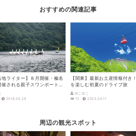
おすすめの関連記事
当地ライター】８月開催・榛名
【関東】最新お土産情報付き
開催される親子スワンボートレ
を楽しむ初夏のドライブ旅
が面白い！
こ
ゆこゆこ
2018.05.29
72
2023.04.11
周辺の観光スポット