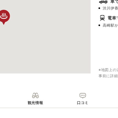
車
渋川伊香
電車
高崎駅か
※地図上の
事前に詳細
観光情報
口コミ