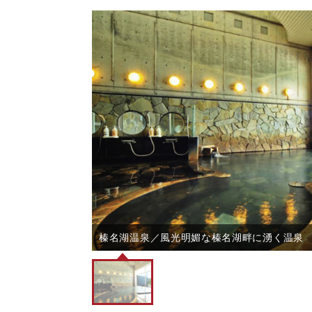
榛名湖温泉／風光明媚な榛名湖畔に湧く温泉