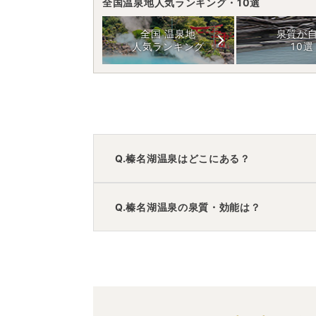
全国温泉地人気ランキング・10選
全国 温泉地
泉質が
人気ランキング
10選
Q.榛名湖温泉はどこにある？
A.
榛名湖温泉
は、
群馬県高崎市榛名湖町
に
Q.榛名湖温泉の泉質・効能は？
車でお越しの方は、渋川伊香保ICから車
電車でお越しの方は、高崎駅からバスで
榛名湖温泉
のアクセス情報の詳細は
こち
A.
泉質は
塩化物泉、硫酸塩泉
などで、効能
す。