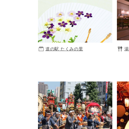
道の駅 たくみの里
湯