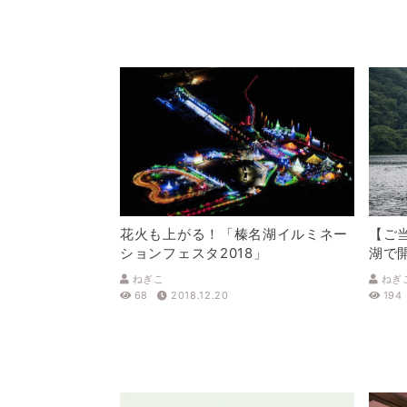
花火も上がる！「榛名湖イルミネー
【ご
ションフェスタ2018」
湖で
ース
ねぎこ
ねぎ
68
2018.12.20
194