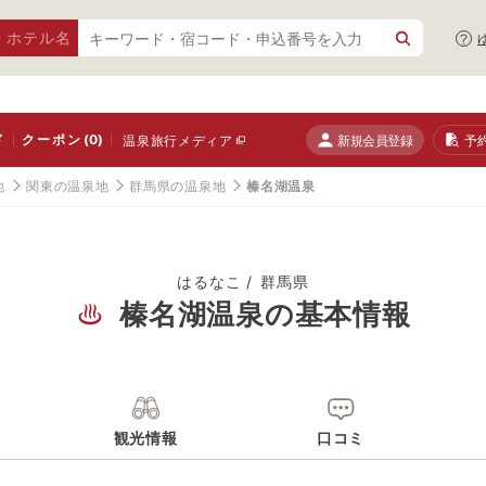
・ホテル名
ド
クーポン
(0)
新規会員登録
予
温泉旅行メディア
地
関東の温泉地
群馬県の温泉地
榛名湖温泉
はるなこ
群馬県
榛名湖温泉の基本情報
観光情報
口コミ