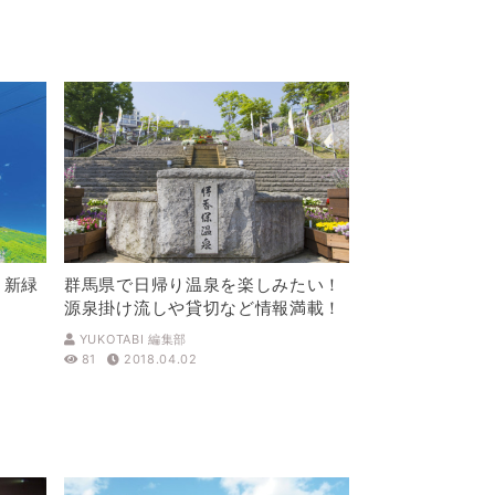
！新緑
群馬県で日帰り温泉を楽しみたい！
源泉掛け流しや貸切など情報満載！
YUKOTABI 編集部
81
2018.04.02