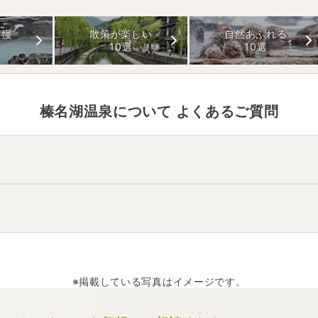
自慢
散策が楽しい
自然あふれる
10選
10選
榛名湖温泉
について よくあるご質問
あります。
で約40分。
約90分。
ら
。
は
神経痛、筋肉痛、肩こり、腰痛、関節痛、疲労、ねんざ、冷え性
※掲載している写真はイメージです。