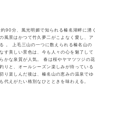
で約90分、風光明媚で知られる榛名湖畔に湧く
の風景はかつて竹久夢二がこよなく愛し、ア
る 。 上毛三山の一つに数えられる榛名山の
なす美しい景色は、今も人々の心を魅了して
らかな泉質が人気。 春は桜やヤマツツジの花
釣りと、オールシーズン楽しみが待っている
切り楽しんだ後は、榛名山の恵みの温泉でゆ
も代えがたい格別なひとときを味わえる。