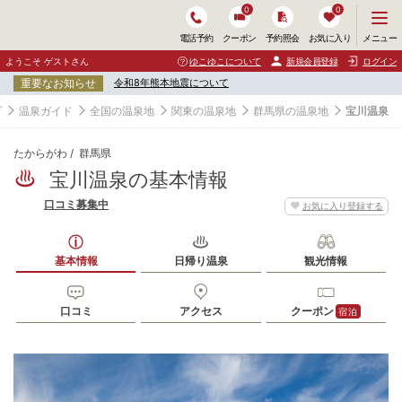
0
0
メ
メニュー
電話予約
クーポン
予約照会
お気に入り
ニ
ュ
ようこそ ゲストさん
ゆこゆこについて
新規会員登録
ログイン
ー
重要なお知らせ
令和8年熊本地震について
を
開
プ
温泉ガイド
全国の温泉地
関東の温泉地
群馬県の温泉地
宝川温泉
く
たからがわ
群馬県
宝川温泉の基本情報
口コミ募集中
お気に入り登録する
基本情報
日帰り温泉
観光情報
口コミ
アクセス
クーポン
宿泊