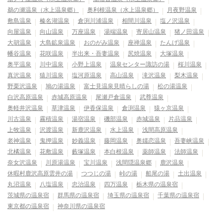
鵜の瀬温泉（水上温泉郷）
奥利根温泉（水上温泉郷）
月夜野温泉
敷島温泉
榛名湖温泉
倉渕川浦温泉
相間川温泉
塩ノ沢温泉
向屋温泉
向山温泉
万座温泉
湯端温泉
寄居山温泉
猪ノ田温泉
大胡温泉
大島鉱泉温泉
おのがみ温泉
座禅温泉
たんげ温泉
幡谷温泉
花咲温泉
半出来・吾妻温泉
尻焼温泉
大塚温泉
奥平温泉
川中温泉
小野上温泉
温泉センター諏訪の湯
桜川温泉
真沢温泉
猿川温泉
塩河原温泉
高山温泉
滝沢温泉
梨木温泉
野栗沢温泉
鳩の湯温泉
富士見温泉見晴らしの湯
松の湯温泉
白沢高原温泉
赤城高原温泉
尾瀬戸倉温泉
武尊温泉
奥軽井沢温泉
草津温泉
伊香保温泉
倉渕温泉
猿ヶ京温泉
川古温泉
霧積温泉
湯宿温泉
磯部温泉
赤城温泉
片品温泉
上牧温泉
沢渡温泉
新鹿沢温泉
水上温泉
浅間高原温泉
老神温泉
鬼押温泉
妙義温泉
藤岡温泉
奥嬬恋温泉
吾妻峡温泉
北橘温泉
花敷温泉
藪塚温泉
本白根温泉
薬師温泉
法師温泉
奈女沢温泉
川原湯温泉
宝川温泉
浅間隠温泉郷
鹿沢温泉
休暇村鹿沢高原雲井の湯
つつじの湯
峠の湯
船尾の湯
土出温泉
丸沼温泉
八塩温泉
忠治温泉
四万温泉
栃木県の温泉宿
茨城県の温泉宿
群馬県の温泉宿
埼玉県の温泉宿
千葉県の温泉宿
東京都の温泉宿
神奈川県の温泉宿