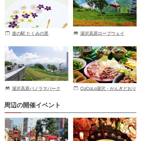
道の駅 たくみの里
湯沢高原ロープウェイ
湯沢高原パノラマパーク
CoCoLo湯沢・がんぎどおり
周辺の開催イベント