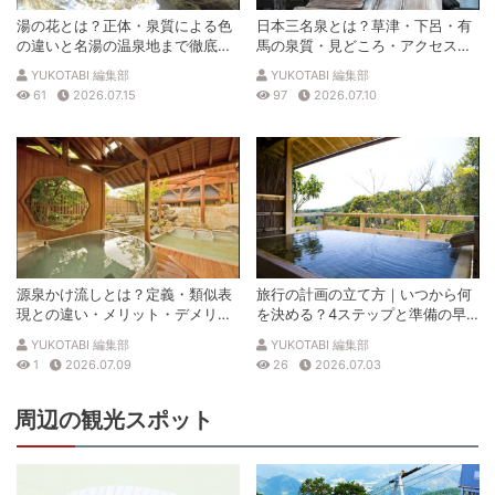
湯の花とは？正体・泉質による色
日本三名泉とは？草津・下呂・有
の違いと名湯の温泉地まで徹底解
馬の泉質・見どころ・アクセスを
説
徹底解説
YUKOTABI 編集部
YUKOTABI 編集部
61
2026.07.15
97
2026.07.10
源泉かけ流しとは？定義・類似表
旅行の計画の立て方｜いつから何
現との違い・メリット・デメリッ
を決める？4ステップと準備の早
トを解説
見表
YUKOTABI 編集部
YUKOTABI 編集部
1
2026.07.09
26
2026.07.03
周辺の観光スポット