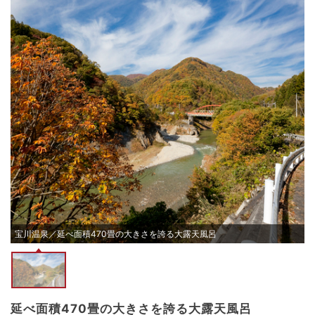
宝川温泉／延べ面積470畳の大きさを誇る大露天風呂
延べ面積470畳の大きさを誇る大露天風呂