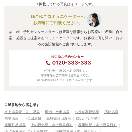
車でお越しの方は、水上ICから車で約15分。
※掲載している写真はイメージです。
電車でお越しの方は、上毛高原駅からバスで約50分。
宝川温泉
のアクセス情報の詳細は
こちら
。
ゆこゆこコミュニケーターへ
お気軽にご相談ください。
ゆこゆこ予約センタースタッフは豊富な情報からお客様のご希望に合う
宿・施設をご提案するコミュニケーターです。お客様に寄り添い、お求
めの施設情報をご案内いたします。
ゆこゆこ予約センター
0120-333-333
※年中無休（9:00～21:00受付）。
年末年始も営業時間は通常通りです。
※17時以降および土日は特に混み合います。
○温泉地から宿を探す
水上温泉郷 谷川温泉
尾瀬・土出温泉
バラギ高原温泉
応徳温泉
川場温泉
下仁田温泉
高崎観音山温泉
嬬恋バラギ温泉
尾瀬片品温泉
上の原温泉（水上温泉郷）
谷川温泉（水上温泉郷）
湯ノ小屋温泉（水上温泉郷）
湯檜曽温泉（水上温泉郷）