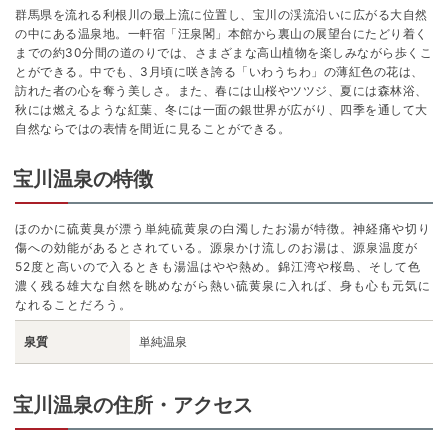
群馬県を流れる利根川の最上流に位置し、宝川の渓流沿いに広がる大自然
の中にある温泉地。一軒宿「汪泉閣」本館から裏山の展望台にたどり着く
までの約30分間の道のりでは、さまざまな高山植物を楽しみながら歩くこ
とができる。中でも、3月頃に咲き誇る「いわうちわ」の薄紅色の花は、
訪れた者の心を奪う美しさ。また、春には山桜やツツジ、夏には森林浴、
秋には燃えるような紅葉、冬には一面の銀世界が広がり、四季を通して大
自然ならではの表情を間近に見ることができる。
宝川温泉の特徴
ほのかに硫黄臭が漂う単純硫黄泉の白濁したお湯が特徴。神経痛や切り
傷への効能があるとされている。源泉かけ流しのお湯は、源泉温度が
52度と高いので入るときも湯温はやや熱め。錦江湾や桜島、そして色
濃く残る雄大な自然を眺めながら熱い硫黄泉に入れば、身も心も元気に
なれることだろう。
泉質
単純温泉
宝川温泉の住所・アクセス