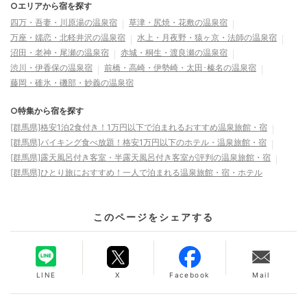
○エリアから宿を探す
四万・吾妻・川原湯の温泉宿
草津・尻焼・花敷の温泉宿
万座・嬬恋・北軽井沢の温泉宿
水上・月夜野・猿ヶ京・法師の温泉宿
沼田・老神・尾瀬の温泉宿
赤城・桐生・渡良瀬の温泉宿
渋川・伊香保の温泉宿
前橋・高崎・伊勢崎・太田･榛名の温泉宿
藤岡・碓氷・磯部・妙義の温泉宿
○特集から宿を探す
[群馬県]格安1泊2食付き！1万円以下で泊まれるおすすめ温泉旅館・宿
[群馬県]バイキング食べ放題！格安1万円以下のホテル・温泉旅館・宿
[群馬県]露天風呂付き客室・半露天風呂付き客室が評判の温泉旅館・宿
[群馬県]ひとり旅におすすめ！一人で泊まれる温泉旅館・宿・ホテル
このページをシェアする
LINE
X
Facebook
Mail