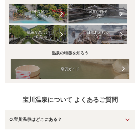
全国 温泉地
泉質が自慢
人気ランキング
10選
散策が楽しい
自然あふれる
10選
10選
温泉の特徴を知ろう
泉質ガイド
宝川温泉
について よくあるご質問
Q.宝川温泉はどこにある？
A.
宝川温泉
は、
群馬県利根郡水上町藤原
にあります。