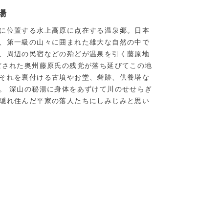
湯
に位置する水上高原に点在する温泉郷。日本
、第一級の山々に囲まれた雄大な自然の中で
、周辺の民宿などの殆どが温泉を引く藤原地
ぼされた奥州藤原氏の残党が落ち延びてこの地
それを裏付ける古墳やお堂、砦跡、供養塔な
。 深山の秘湯に身体をあずけて川のせせらぎ
隠れ住んだ平家の落人たちにしみじみと思い
ド／【離れの高台にあ
紅葉が見頃冬季閉鎖
奥利根温泉（水上温泉郷）／藤原氏の伝説