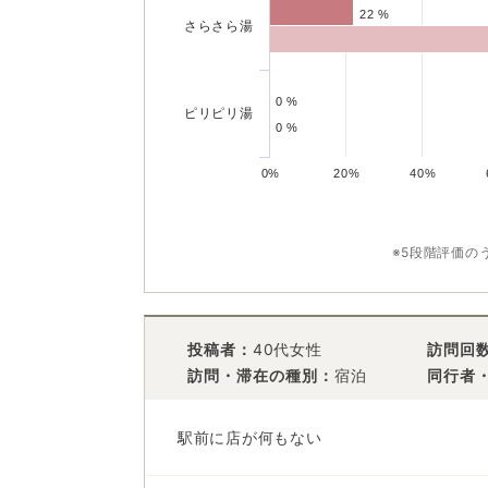
22 %
22 %
さらさら湯
0 %
0 %
ピリピリ湯
0 %
0 %
0%
20%
40%
※5段階評価の
投稿者：
40代女性
訪問回
訪問・滞在の種別：
宿泊
同行者
駅前に店が何もない