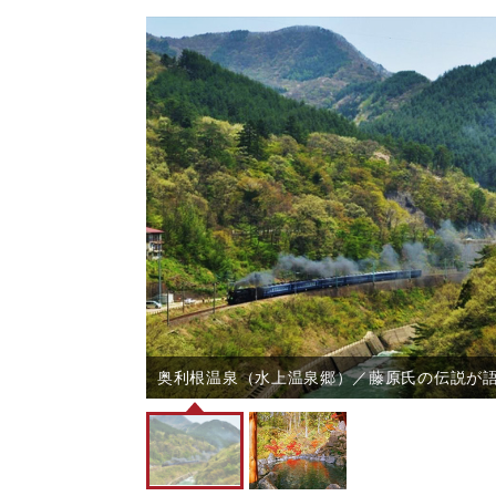
【離れの高台にあ
葉が見頃冬季閉鎖
奥利根温泉（水上温泉郷）／藤原氏の伝説が