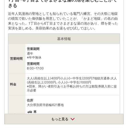
きる
近年人気漫画の聖地としても知られている竈門八幡宮。その大祭に地獄
の噴気で炊いた御供飯を用意していたことが、「かまど地獄」の名の由
来となった。1丁目から6丁目までさまざまな湯の池があり、煙を使った
実演を楽しめる。美容効果のある湯もぜひ試してほしい。
基本情報
営業期間
通年
※年中無休
営業時間
営業時間
8:00~17:00
大人(高校生以上)400円小人(小･中学生)200円7地獄共通券:大人
(高校生以上)2000円､小人(小･中学生)1000円
料金
※団体、障がい者割引ありお手帳お持ちの方は観覧券購入前に提
示必要
住所
大分県別府市鉄輪621番地
車
アクセス
別府ICより車で約5分
もっと見る
公共交通機関