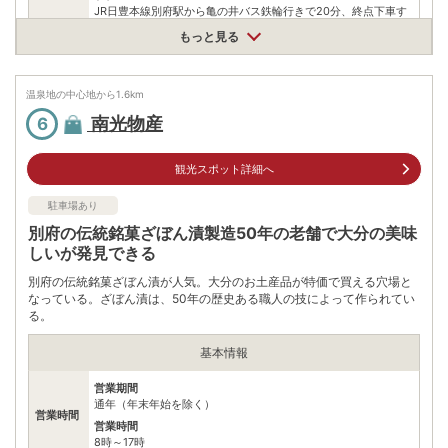
JR日豊本線別府駅から亀の井バス鉄輪行きで20分、終点下車す
ぐ
もっと見る
駐車場
無料（7台）
温泉地の中心地から
電話番号
0977660011
1.6
km
南光物産
6
※ 掲載情報は変更になる場合があります。最新の内容はご利用前にご自身でお
問合せください。
※ 料金情報は税込・税抜表記が混ざっております。正しい金額はご利用前にご
観光スポット詳細へ
自身でお問合せください。
駐車場あり
別府の伝統銘菓ざぼん漬製造50年の老舗で大分の美味
しいが発見できる
別府の伝統銘菓ざぼん漬が人気。大分のお土産品が特価で買える穴場と
なっている。ざぼん漬は、50年の歴史ある職人の技によって作られてい
る。
基本情報
営業期間
通年（年末年始を除く）
営業時間
営業時間
8時～17時