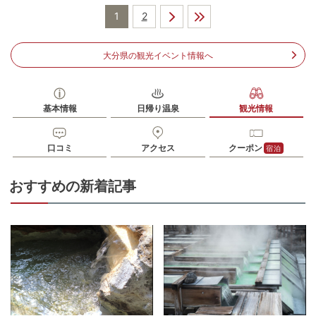
JR別府駅西口より｢鉄輪｣を経由のバスで｢鉄輪｣下車｡徒歩約8分
1
2
駐車場
無料（50台）
電話番号
0977660178
大分県の観光イベント情報へ
※ 掲載情報は変更になる場合があります。最新の内容はご利用前にご自身でお
問合せください。
※ 料金情報は税込・税抜表記が混ざっております。正しい金額はご利用前にご
基本情報
日帰り温泉
観光情報
自身でお問合せください。
口コミ
アクセス
クーポン
宿泊
おすすめの新着記事