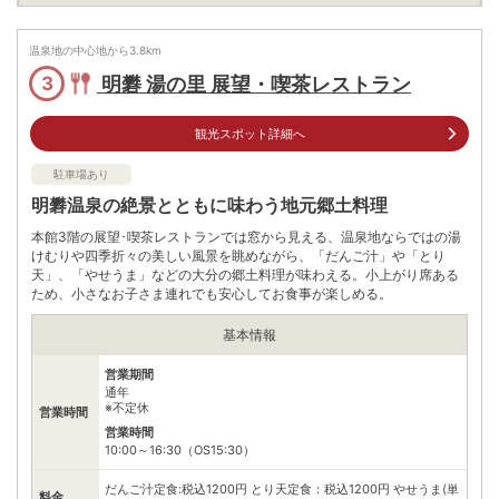
公共交通機関
最寄りのバス停｢鉄輪温泉｣より徒歩約4分
温泉地の中心地から
3.8
km
無料（26台）
駐車場
明礬 湯の里 展望・喫茶レストラン
3
※身障者1台あり
電話番号
0977663775
観光スポット詳細へ
※ 掲載情報は変更になる場合があります。最新の内容はご利用前にご自身でお
駐車場あり
問合せください。
※ 料金情報は税込・税抜表記が混ざっております。正しい金額はご利用前にご
明礬温泉の絶景とともに味わう地元郷土料理
自身でお問合せください。
本館3階の展望･喫茶レストランでは窓から見える、温泉地ならではの湯
けむりや四季折々の美しい風景を眺めながら、「だんご汁」や「とり
天」、「やせうま」などの大分の郷土料理が味わえる。小上がり席ある
ため、小さなお子さま連れでも安心してお食事が楽しめる。
基本情報
営業期間
通年
※不定休
営業時間
営業時間
10:00～16:30（OS15:30）
だんご汁定食:税込1200円 とり天定食：税込1200円 やせうま(単
料金