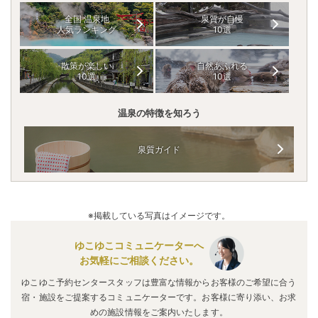
全国 温泉地
泉質が自慢
人気ランキング
10選
散策が楽しい
自然あふれる
10選
10選
温泉の特徴を知ろう
泉質ガイド
※掲載している写真はイメージです。
ゆこゆこコミュニケーターへ
お気軽にご相談ください。
ゆこゆこ予約センタースタッフは豊富な情報からお客様のご希望に合う
宿・施設をご提案するコミュニケーターです。お客様に寄り添い、お求
めの施設情報をご案内いたします。