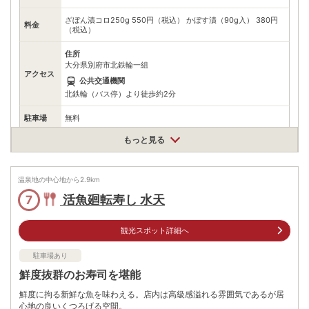
ざぼん漬コロ250g 550円（税込） かぼす漬（90g入） 380円
料金
（税込）
住所
大分県別府市北鉄輪一組
アクセス
公共交通機関
北鉄輪（バス停）より徒歩約2分
駐車場
無料
もっと見る
電話番号
0977664151
※ 掲載情報は変更になる場合があります。最新の内容はご利用前にご自身でお
問合せください。
温泉地の中心地から
2.9
km
※ 料金情報は税込・税抜表記が混ざっております。正しい金額はご利用前にご
活魚廻転寿し 水天
7
自身でお問合せください。
観光スポット詳細へ
駐車場あり
鮮度抜群のお寿司を堪能
鮮度に拘る新鮮な魚を味わえる。店内は高級感溢れる雰囲気であるが居
心地の良いくつろげる空間。