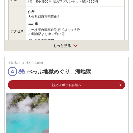
品)：税込500円 湯の花プリンセット税込550円
住所
大分県別府市明礬6組
車
九州横断自動車道別府I.Cより約6分
アクセス
JR別府駅より車で約15分
公共交通機関
もっと見る
別府駅から亀の井バス→APU大学行き→「地蔵湯前」で下車 、
「地蔵湯前」より徒歩約3分
無料（80台）
温泉地の中心地から
駐車場
2.8
km
※小型・大型バス駐車場あり
べっぷ地獄めぐり 海地獄
4
電話番号
観光スポット詳細へ
※ 掲載情報は変更になる場合があります。最新の内容はご利用前にご自身でお
問合せください。
※ 料金情報は税込・税抜表記が混ざっております。正しい金額はご利用前にご
自身でお問合せください。