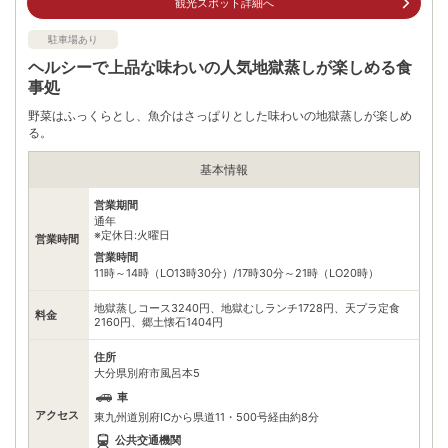
観光スポット詳細へ
公共交通機関
駐車場あり
JR日豊線別府駅下車、西口より路線バスで約20分
ヘルシーで上品な味わいの人気地獄蒸しが楽しめる食
無料（690台）
駐車場
事処
※台数は7地獄合計
野菜はふっくらとし、魚介はさっぱりとした味わいの地獄蒸しが楽しめ
0977661577
る。
電話番号
※別府地獄組合
基本情報
※ 掲載情報は変更になる場合があります。最新の内容はご利用前にご自身でお
問合せください。
営業期間
※ 料金情報は税込・税抜表記が混ざっております。正しい金額はご利用前にご
通年
自身でお問合せください。
※定休日:火曜日
営業時間
営業時間
11時～14時（LO13時30分）/17時30分～21時（LO20時）
地獄蒸しコース3240円、地獄むしランチ1728円、天プラ定食
料金
2160円、郷土懐石1404円
住所
大分県別府市風呂本5
車
アクセス
東九州道別府ICから県道11・500号経由約8分
公共交通機関