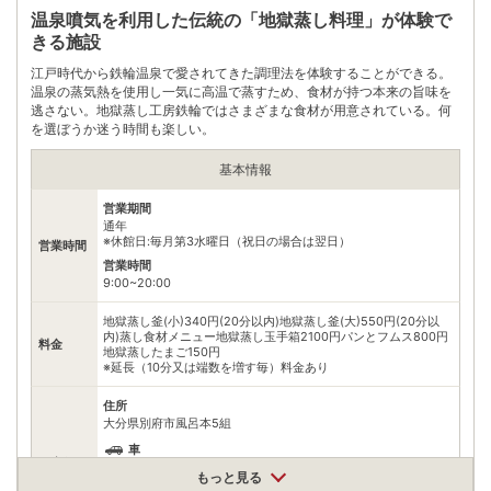
電話番号
0977662301
温泉噴気を利用した伝統の「地獄蒸し料理」が体験で
きる施設
※ 掲載情報は変更になる場合があります。最新の内容はご利用前にご自身でお
問合せください。
江戸時代から鉄輪温泉で愛されてきた調理法を体験することができる。
※ 料金情報は税込・税抜表記が混ざっております。正しい金額はご利用前にご
自身でお問合せください。
温泉の蒸気熱を使用し一気に高温で蒸すため、食材が持つ本来の旨味を
逃さない。地獄蒸し工房鉄輪ではさまざまな食材が用意されている。何
を選ぼうか迷う時間も楽しい。
基本情報
営業期間
通年
※休館日:毎月第3水曜日（祝日の場合は翌日）
営業時間
営業時間
9:00~20:00
地獄蒸し釜(小)340円(20分以内)地獄蒸し釜(大)550円(20分以
内)蒸し食材メニュー地獄蒸し玉手箱2100円パンとフムス800円
料金
地獄蒸したまご150円
※延長（10分又は端数を増す毎）料金あり
住所
大分県別府市風呂本5組
車
アクセス
JR別府駅より車で約20分別府ICより鉄輪方面へ車で約10分
もっと見る