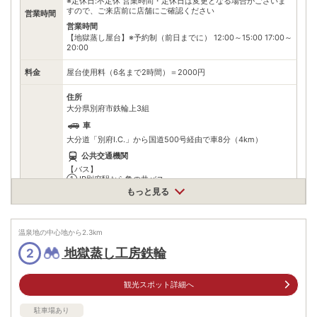
※定休日:不定休 営業時間・定休日は変更となる場合がございま
すので、ご来店前に店舗にご確認ください
営業時間
営業時間
【地獄蒸し屋台】※予約制（前日までに） 12:00～15:00 17:00～
20:00
料金
屋台使用料（6名まで2時間）＝2000円
住所
大分県別府市鉄輪上3組
車
大分道「別府I.C.」から国道500号経由で車8分（4km）
公共交通機関
【バス】
①JR別府駅から亀の井バス
アクセス
「鉄輪方面行き」で30分（便数・系統多数あり）
もっと見る
『鉄輪』停留所下車し、徒歩5分
②JR別府駅から大分交通
「鉄輪温泉行き」で25分（便数は3本/h）
『鉄輪温泉』停留所（終点）下車し、徒歩4分
温泉地の中心地から
2.3
km
（大分駅から乗車の場合は60分）
③九州各地から高速バス利用の場合
地獄蒸し工房鉄輪
2
「鉄輪口」停留所から徒歩10分
亀川駅から2108m
観光スポット詳細へ
駐車場
無料（5台）
駐車場あり