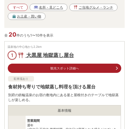
すべて
名所・見どころ
ご当地グルメ・ランチ
お土産・買い物
20
全
件のうち1〜10件を表示
温泉地の中心地から
2.2
km
大黒屋 地獄蒸し屋台
1
観光スポット詳細へ
駐車場あり
食材持ち寄りで地獄蒸し料理を頂ける屋台
別府の鉄輪温泉のお宿の敷地内にある釜と屋根付きのテーブルで地獄蒸
しが楽しめる。
基本情報
営業期間
通年