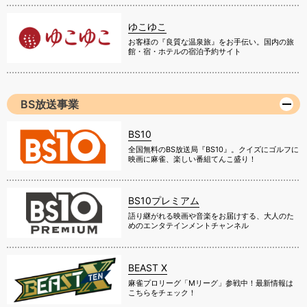
ゆこゆこ
お客様の『良質な温泉旅』をお手伝い。国内の旅
館・宿・ホテルの宿泊予約サイト
BS放送事業
BS10
全国無料のBS放送局『BS10』。クイズにゴルフに
映画に麻雀、楽しい番組てんこ盛り！
BS10プレミアム
語り継がれる映画や音楽をお届けする、大人のた
めのエンタテインメントチャンネル
BEAST X
麻雀プロリーグ「Mリーグ」参戦中！最新情報は
こちらをチェック！