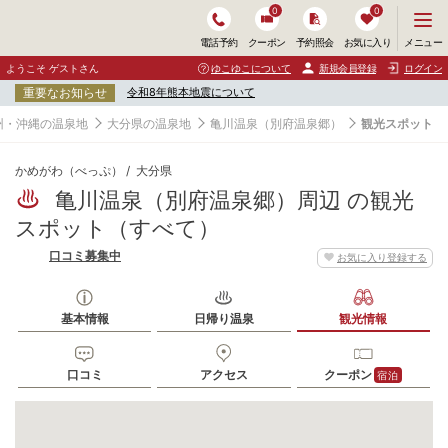
0
0
メ
メニュー
電話予約
クーポン
予約照会
お気に入り
ニ
ュ
ようこそ ゲストさん
ゆこゆこについて
新規会員登録
ログイン
ー
重要なお知らせ
令和8年熊本地震について
を
開
州・沖縄の温泉地
大分県の温泉地
亀川温泉（別府温泉郷）
観光スポット
く
かめがわ（べっぷ）
大分県
亀川温泉（別府温泉郷）周辺 の観光
スポット（すべて）
口コミ募集中
お気に入り登録する
基本情報
日帰り温泉
観光情報
口コミ
アクセス
クーポン
宿泊