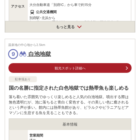
大分自動車道「別府IC」から車で約15分
アクセス
公共交通機関
別府駅･北浜から
亀の井バス:24系統鉄輪・APU行き「船小路」下車徒歩5分
大分交通50系統:APU行き「南須賀入口」下車徒歩8分
もっと見る
駐車場
無料（60台）
温泉地の中心地から
2.5
km
電話番号
0977233333
白池地獄
9
※ 掲載情報は変更になる場合があります。最新の内容はご利用前にご自身でお
問合せください。
観光スポット詳細へ
※ 料金情報は税込・税抜表記が混ざっております。正しい金額はご利用前にご
自身でお問合せください。
駐車場あり
国の名勝に指定された白色地獄では熱帯魚も楽しめる
落ち着いた雰囲気でゆっくり楽しめると人気の白池地獄。噴出する際は
無色透明だが、池に落ちると青白く変色する。その美しい色に癒される
という声が多い。館内には熱帯魚館があり、ピラルクやピラニアなどア
マゾンに生息する魚を見ることもできる。
基本情報
営業期間