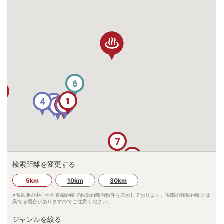
6
3
1
4
10
5
2
9
7
8
検索距離を変更する
5km
10km
30km
※温泉地の中心から直線距離で約
5km
圏内物件を表示しております。実際の移動距離とは
異なる場合がありますのでご注意ください。
ジャンルを絞る