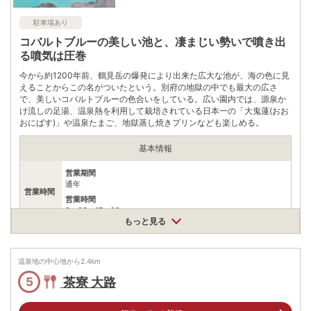
駐車場あり
コバルトブルーの美しい池と、凄まじい勢いで噴き出
る噴気は圧巻
今から約1200年前、鶴見岳の爆発により出来た広大な池が、海の色に見
えることからこの名がついたという。別府の地獄の中でも最大の広さ
で、美しいコバルトブルーの色合いをしている。広い園内では、源泉か
け流しの足湯、温泉熱を利用して栽培されている日本一の「大鬼蓮(おお
おにばす)」や温泉たまご、地獄蒸し焼きプリンなども楽しめる。
基本情報
営業期間
通年
営業時間
営業時間
8：00～17：00
もっと見る
大人400円、高校生300円、中学生250円、小学生200円 共通観
料金
覧券 大人(高校生以上)2000円、子供(小・中学生)1000円
温泉地の中心地から
2.4
km
住所
茶寮 大路
5
大分県別府市鉄輪559-1
車
アクセス
東九州自動車道別府ICより車で約5分