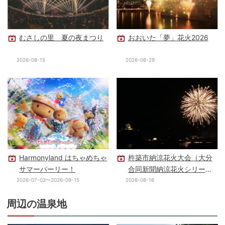
むさしの里 夏の夜まつり
おおいた「夢」花火2026
2026-08-15
2026-08-29
Harmonyland はちゃめちゃ
杵築市納涼花火大会（大分
サマーパーリー！
合同新聞納涼花火シリー
ズ・杵築会場）
2026-07-03〜2026-09-15
2026-08-16
周辺の温泉地