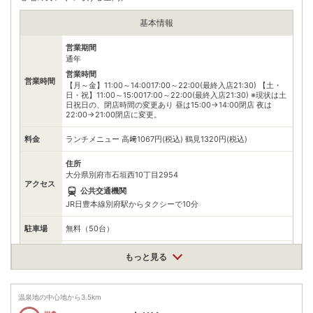
基本情報
営業期間
通年
営業時間
営業時間
【月～金】11:00～14:0017:00～22:00(最終入店21:30) 【土・
日・祝】11:00～15:0017:00～22:00(最終入店21:30) ※現状は土
日祝日の、閉店時間の変更あり 昼は15:00→14:00閉店 夜は
22:00→21:00閉店に変更。
料金
ランチメニュー 高﨑1067円(税込) 鶴見1320円(税込)
住所
大分県別府市石垣西10丁目2954
アクセス
公共交通機関
JR日豊本線別府駅からタクシーで10分
駐車場
無料（50台）
電話番号
0977210465
もっと見る
※ 掲載情報は変更になる場合があります。最新の内容はご利用前にご自身でお
問合せください。
温泉地の中心地から
3.5
km
※ 料金情報は税込・税抜表記が混ざっております。正しい金額はご利用前にご
自身でお問合せください。