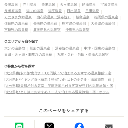
長湯温泉
赤川温泉
壁湯温泉
天ヶ瀬温泉
筋湯温泉
宝泉寺温泉
長者原温泉
湯ノ釣温泉
湯平温泉
日出温泉
日田温泉
くにさき六郷温泉
由布院温泉（湯布院）
城島温泉
福岡県の温泉宿
佐賀県の温泉宿
長崎県の温泉宿
熊本県の温泉宿
大分県の温泉宿
宮崎県の温泉宿
鹿児島県の温泉宿
沖縄県の温泉宿
○エリアから宿を探す
大分の温泉宿
別府の温泉宿
湯布院の温泉宿
中津・国東の温泉宿
日田・天ヶ瀬・耶馬渓の温泉宿
九重・久住・竹田・長湯の温泉宿
○特集から宿を探す
[大分県]格安1泊2食付き！1万円以下で泊まれるおすすめ温泉旅館・宿
[大分県]バイキング食べ放題！格安1万円以下のホテル・温泉旅館・宿
[大分県]露天風呂付き客室・半露天風呂付き客室が評判の温泉旅館・宿
[大分県]ひとり旅におすすめ！一人で泊まれる温泉旅館・宿・ホテル
このページをシェアする