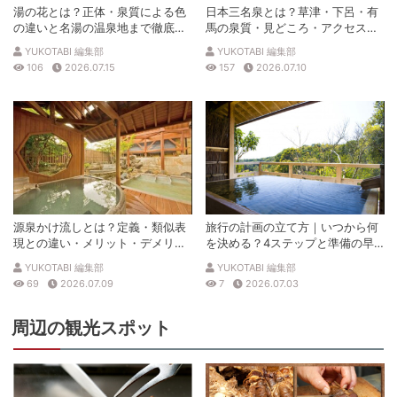
湯の花とは？正体・泉質による色
日本三名泉とは？草津・下呂・有
の違いと名湯の温泉地まで徹底解
馬の泉質・見どころ・アクセスを
説
徹底解説
YUKOTABI 編集部
YUKOTABI 編集部
106
2026.07.15
157
2026.07.10
源泉かけ流しとは？定義・類似表
旅行の計画の立て方｜いつから何
現との違い・メリット・デメリッ
を決める？4ステップと準備の早
トを解説
見表
YUKOTABI 編集部
YUKOTABI 編集部
69
2026.07.09
7
2026.07.03
周辺の観光スポット