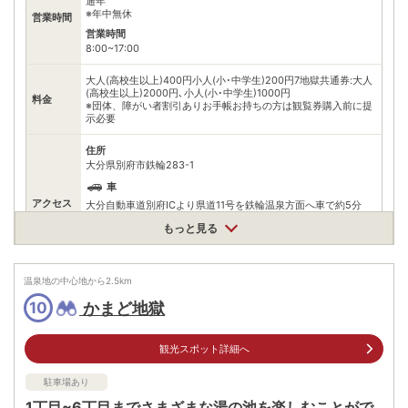
通年
※年中無休
営業時間
営業時間
8:00~17:00
大人(高校生以上)400円小人(小･中学生)200円7地獄共通券:大人
(高校生以上)2000円､小人(小･中学生)1000円
料金
※団体、障がい者割引ありお手帳お持ちの方は観覧券購入前に提
示必要
住所
大分県別府市鉄輪283-1
車
アクセス
大分自動車道別府ICより県道11号を鉄輪温泉方面へ車で約5分
公共交通機関
もっと見る
JR別府駅から亀の井バス(2･5･41･43番鉄輪行き鉄輪バス停)で
約20分
温泉地の中心地から
2.5
km
駐車場
無料（50台）
かまど地獄
10
0977661577
電話番号
※問い合わせ先：別府地獄組合
観光スポット詳細へ
※ 掲載情報は変更になる場合があります。最新の内容はご利用前にご自身でお
問合せください。
駐車場あり
※ 料金情報は税込・税抜表記が混ざっております。正しい金額はご利用前にご
1丁目~6丁目までさまざまな湯の池を楽しむことがで
自身でお問合せください。