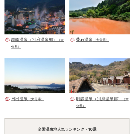
鉄輪温泉（別府温泉郷）
柴石温泉
（大
（大分県）
分県）
日出温泉
明礬温泉（別府温泉郷）
（大分県）
（大
分県）
全国温泉地人気ランキング・10選