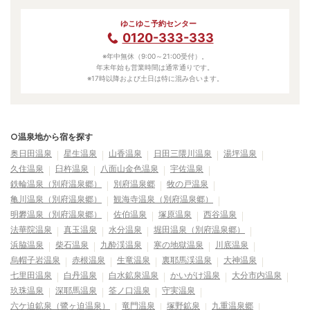
ゆこゆこ予約センター
0120-333-333
※年中無休（9:00～21:00受付）。
年末年始も営業時間は通常通りです。
※17時以降および土日は特に混み合います。
○温泉地から宿を探す
奥日田温泉
星生温泉
山香温泉
日田三隈川温泉
湯坪温泉
久住温泉
臼杵温泉
八面山金色温泉
宇佐温泉
鉄輪温泉（別府温泉郷）
別府温泉郷
牧の戸温泉
亀川温泉（別府温泉郷）
観海寺温泉（別府温泉郷）
明礬温泉（別府温泉郷）
佐伯温泉
塚原温泉
西谷温泉
法華院温泉
真玉温泉
水分温泉
堀田温泉（別府温泉郷）
浜脇温泉
柴石温泉
九酔渓温泉
寒の地獄温泉
川底温泉
烏帽子岩温泉
赤根温泉
生竜温泉
裏耶馬渓温泉
大神温泉
七里田温泉
白丹温泉
白水鉱泉温泉
かいがけ温泉
大分市内温泉
玖珠温泉
深耶馬温泉
筌ノ口温泉
守実温泉
六ケ迫鉱泉（鷺ヶ迫温泉）
竜門温泉
塚野鉱泉
九重温泉郷