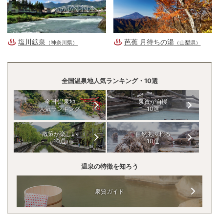
塩川鉱泉
芭蕉 月待ちの湯
（神奈川県）
（山梨県）
全国温泉地人気ランキング・10選
全国 温泉地
泉質が自慢
人気ランキング
10選
散策が楽しい
自然あふれる
10選
10選
温泉の特徴を知ろう
泉質ガイド