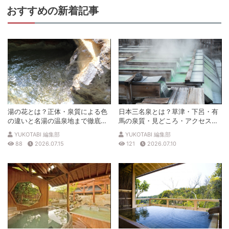
おすすめの新着記事
湯の花とは？正体・泉質による色
日本三名泉とは？草津・下呂・有
の違いと名湯の温泉地まで徹底解
馬の泉質・見どころ・アクセスを
説
徹底解説
YUKOTABI 編集部
YUKOTABI 編集部
88
2026.07.15
121
2026.07.10