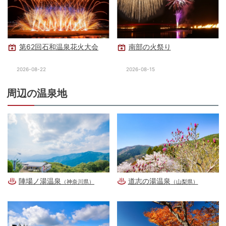
第62回石和温泉花火大会
南部の火祭り
2026-08-22
2026-08-15
周辺の温泉地
陣場ノ湯温泉
道志の湯温泉
（神奈川県）
（山梨県）