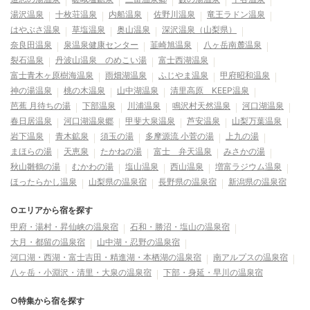
湯沢温泉
十枚荘温泉
内船温泉
佐野川温泉
竜王ラドン温泉
はやぶさ温泉
草塩温泉
奥山温泉
深沢温泉（山梨県）
奈良田温泉
泉温泉健康センター
韮崎旭温泉
八ヶ岳南麓温泉
裂石温泉
丹波山温泉 のめこい湯
富士西湖温泉
富士青木ヶ原樹海温泉
雨畑湖温泉
ふじやま温泉
甲府昭和温泉
神の湯温泉
桃の木温泉
山中湖温泉
清里高原 KEEP温泉
芭蕉 月待ちの湯
下部温泉
川浦温泉
鳴沢村天然温泉
河口湖温泉
春日居温泉
河口湖温泉郷
甲斐大泉温泉
芦安温泉
山梨万葉温泉
岩下温泉
青木鉱泉
須玉の湯
多摩源流 小菅の湯
上九の湯
まほらの湯
天恵泉
たかねの湯
富士 弁天温泉
みさかの湯
秋山雛鶴の湯
むかわの湯
塩山温泉
西山温泉
増富ラジウム温泉
ほったらかし温泉
山梨県の温泉宿
長野県の温泉宿
新潟県の温泉宿
○エリアから宿を探す
甲府・湯村・昇仙峡の温泉宿
石和・勝沼・塩山の温泉宿
大月・都留の温泉宿
山中湖・忍野の温泉宿
河口湖・西湖・富士吉田・精進湖・本栖湖の温泉宿
南アルプスの温泉宿
八ヶ岳・小淵沢・清里・大泉の温泉宿
下部・身延・早川の温泉宿
○特集から宿を探す