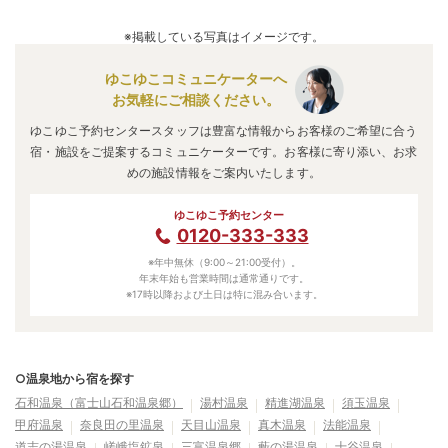
※掲載している写真はイメージです。
ゆこゆこコミュニケーターへ
お気軽にご相談ください。
ゆこゆこ予約センタースタッフは豊富な情報からお客様のご希望に合う
宿・施設をご提案するコミュニケーターです。お客様に寄り添い、お求
めの施設情報をご案内いたします。
ゆこゆこ予約センター
0120-333-333
※年中無休（9:00～21:00受付）。
年末年始も営業時間は通常通りです。
※17時以降および土日は特に混み合います。
○温泉地から宿を探す
石和温泉（富士山石和温泉郷）
湯村温泉
精進湖温泉
須玉温泉
甲府温泉
奈良田の里温泉
天目山温泉
真木温泉
法能温泉
道志の湯温泉
嵯峨塩鉱泉
三富温泉郷
藪の湯温泉
十谷温泉