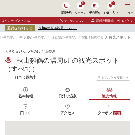
0
0
メ
メニュー
電話予約
クーポン
予約照会
お気に入り
ニ
ュ
ようこそ ゲストさん
ゆこゆこについて
新規会員登録
ログイン
ー
重要なお知らせ
令和8年熊本地震について
を
開
の温泉地
甲信越の温泉地
山梨県の温泉地
秋山雛鶴の湯
観光スポット
く
あきやまひなつるのゆ
山梨県
秋山雛鶴の湯周辺 の観光スポット
（すべて）
口コミ募集中
お気に入り登録する
基本情報
日帰り温泉
観光情報
口コミ
アクセス
クーポン
宿泊