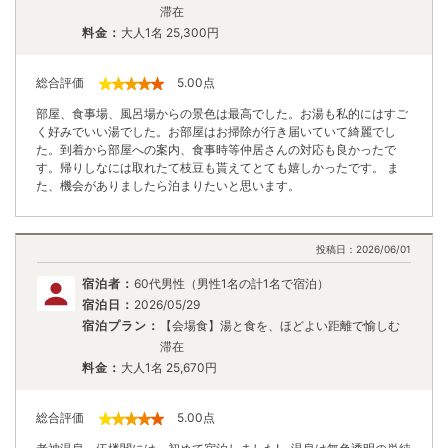
滞在
料金：
大人1名
25,300
円
総合評価
5.00
点
部屋、食事場、風呂場からの景色は最高でした。お湯も私的にはすご
く好みでいい湯でした。お部屋はお掃除が行き届いていて綺麗でし
た。到着から部屋への案内、食事時等仲居さんの対応も良かったで
す。帰りしなには取れたて枝豆も貰えてとても嬉しかったです。 ま
た、機会がありましたら泊まりたいと思います。
投稿日：
2026/06/01
宿泊者：
60代男性（男性1名の計1名で宿泊）
宿泊日：
2026/05/29
宿泊プラン：
【会場食】湯と食を、ほどよい距離で愉しむ
滞在
料金：
大人1名
25,670
円
総合評価
5.00
点