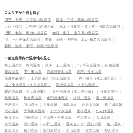
○エリアから宿を探す
四万・吾妻・川原湯の温泉宿
草津・尻焼・花敷の温泉宿
万座・嬬恋・北軽井沢の温泉宿
水上・月夜野・猿ヶ京・法師の温泉宿
沼田・老神・尾瀬の温泉宿
赤城・桐生・渡良瀬の温泉宿
渋川・伊香保の温泉宿
前橋・高崎・伊勢崎・太田･榛名の温泉宿
藤岡・碓氷・磯部・妙義の温泉宿
○都道府県内の温泉地を見る
水上温泉郷 谷川温泉
尾瀬・土出温泉
バラギ高原温泉
応徳温泉
川場温泉
下仁田温泉
高崎観音山温泉
嬬恋バラギ温泉
尾瀬片品温泉
上の原温泉（水上温泉郷）
谷川温泉（水上温泉郷）
湯ノ小屋温泉（水上温泉郷）
湯檜曽温泉（水上温泉郷）
鵜の瀬温泉（水上温泉郷）
奥利根温泉（水上温泉郷）
月夜野温泉
敷島温泉
榛名湖温泉
倉渕川浦温泉
相間川温泉
塩ノ沢温泉
向屋温泉
向山温泉
万座温泉
湯端温泉
寄居山温泉
猪ノ田温泉
大胡温泉
大島鉱泉温泉
おのがみ温泉
座禅温泉
たんげ温泉
幡谷温泉
花咲温泉
半出来・吾妻温泉
尻焼温泉
大塚温泉
奥平温泉
川中温泉
小野上温泉
温泉センター諏訪の湯
桜川温泉
真沢温泉
猿川温泉
塩河原温泉
高山温泉
滝沢温泉
梨木温泉