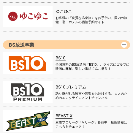
ゆこゆこ
お客様の『良質な温泉旅』をお手伝い。国内の旅
館・宿・ホテルの宿泊予約サイト
BS放送事業
BS10
全国無料のBS放送局『BS10』。クイズにゴルフに
映画に麻雀、楽しい番組てんこ盛り！
BS10プレミアム
語り継がれる映画や音楽をお届けする、大人のた
めのエンタテインメントチャンネル
BEAST X
麻雀プロリーグ「Mリーグ」参戦中！最新情報は
こちらをチェック！