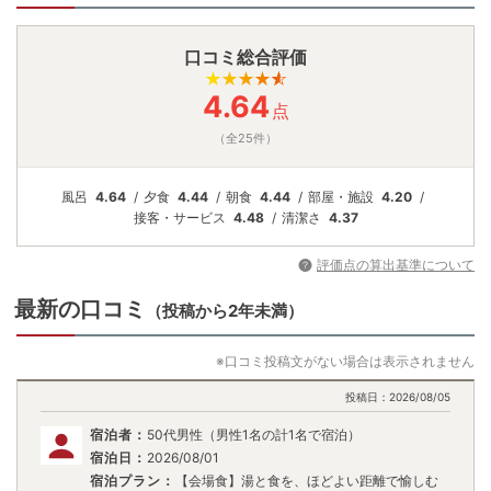
口コミ総合評価
4.64
点
（全25件）
風呂
4.64
夕食
4.44
朝食
4.44
部屋・施設
4.20
接客・
サービス
4.48
清潔さ
4.37
評価点の算出基準について
最新の口コミ
（投稿から2年未満）
※口コミ投稿文がない場合は表示されません
投稿日：
2026/08/05
宿泊者：
50代男性（男性1名の計1名で宿泊）
宿泊日：
2026/08/01
宿泊プラン：
【会場食】湯と食を、ほどよい距離で愉しむ