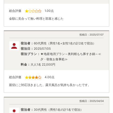
総合評価
1.00
点
金額に見合って無い料理と部屋と感じた
投稿日：
2025/07/07
宿泊者：
60代男性（男性1名+女性1名の計2名で宿泊）
宿泊日：
2025/07/05
宿泊プラン：
★地産地消プラン～奥利根もち豚すき鍋～≪
夕・朝食お食事処≫
料金：
大人1名
22,000
円
総合評価
4.00
点
親切にご対応頂きました、露天風呂が気持ち良かったです。
投稿日：
2025/04/04
宿泊者：
30代男性（男性1名の計1名で宿泊）