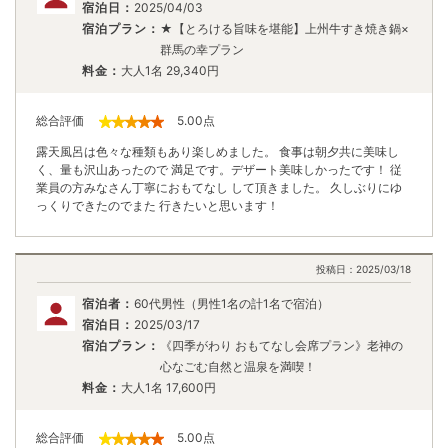
宿泊日：
2025/04/03
宿泊プラン：
★【とろける旨味を堪能】上州牛すき焼き鍋×
群馬の幸プラン
料金：
大人1名
29,340
円
総合評価
5.00
点
露天風呂は色々な種類もあり楽しめました。 食事は朝夕共に美味し
く、量も沢山あったので 満足です。デザート美味しかったです！ 従
業員の方みなさん丁寧におもてなし して頂きました。 久しぶりにゆ
っくりできたのでまた 行きたいと思います！
投稿日：
2025/03/18
宿泊者：
60代男性（男性1名の計1名で宿泊）
宿泊日：
2025/03/17
宿泊プラン：
《四季がわり おもてなし会席プラン》老神の
心なごむ自然と温泉を満喫！
料金：
大人1名
17,600
円
総合評価
5.00
点