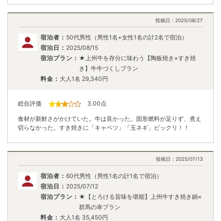
投稿日：
2025/08/27
宿泊者：
50代男性（男性1名+女性1名の計2名で宿泊）
宿泊日：
2025/08/15
宿泊プラン：
★上州牛を存分に味わう【陶板焼き×すき焼
き】牛牛づくしプラン
料金：
大人1名
29,340
円
総合評価
3.00
点
食材が新鮮さがかけていた。牛は良かった。固形燃料が足りず、煮え
切らなかった。すき焼きに「キャベツ」「玉ネギ」ビックリ！！
投稿日：
2025/07/13
宿泊者：
60代男性（男性1名の計1名で宿泊）
宿泊日：
2025/07/12
宿泊プラン：
★【とろける旨味を堪能】上州牛すき焼き鍋×
群馬の幸プラン
料金：
大人1名
35,450
円