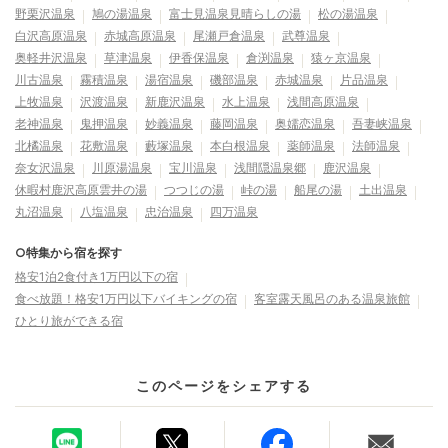
野栗沢温泉
鳩の湯温泉
富士見温泉見晴らしの湯
松の湯温泉
白沢高原温泉
赤城高原温泉
尾瀬戸倉温泉
武尊温泉
奥軽井沢温泉
草津温泉
伊香保温泉
倉渕温泉
猿ヶ京温泉
川古温泉
霧積温泉
湯宿温泉
磯部温泉
赤城温泉
片品温泉
上牧温泉
沢渡温泉
新鹿沢温泉
水上温泉
浅間高原温泉
老神温泉
鬼押温泉
妙義温泉
藤岡温泉
奥嬬恋温泉
吾妻峡温泉
北橘温泉
花敷温泉
藪塚温泉
本白根温泉
薬師温泉
法師温泉
奈女沢温泉
川原湯温泉
宝川温泉
浅間隠温泉郷
鹿沢温泉
休暇村鹿沢高原雲井の湯
つつじの湯
峠の湯
船尾の湯
土出温泉
丸沼温泉
八塩温泉
忠治温泉
四万温泉
○特集から宿を探す
格安1泊2食付き1万円以下の宿
食べ放題！格安1万円以下バイキングの宿
客室露天風呂のある温泉旅館
ひとり旅ができる宿
このページをシェアする