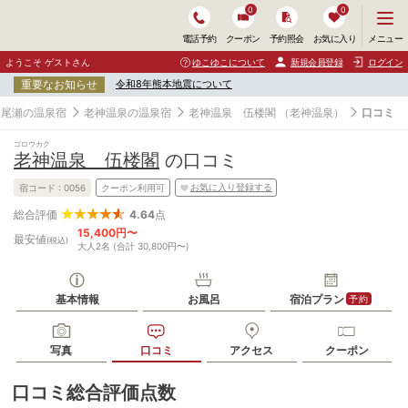
0
0
メ
メニュー
電話予約
クーポン
予約照会
お気に入り
ニ
ュ
ようこそ ゲストさん
ゆこゆこについて
新規会員登録
ログイン
ー
重要なお知らせ
令和8年熊本地震について
を
開
・尾瀬の温泉宿
老神温泉の温泉宿
老神温泉 伍楼閣
（老神温泉）
口コミ
く
ゴロウカク
老神温泉 伍楼閣
の口コミ
お気に入り登録する
宿コード :
0056
クーポン利用可
4.64
点
総合評価
15,400円〜
最安値
(税込)
大人2名 (合計 30,800円〜)
基本情報
お風呂
宿泊プラン
予約
写真
口コミ
アクセス
クーポン
口コミ総合評価点数