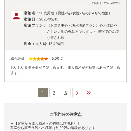
投稿日：
2025/02/19
宿泊者：
50代男性（男性2名+女性2名の計4名で宿泊）
宿泊日：
2025/02/15
宿泊プラン：
《お野菜中心・地産地消プラン》心と体にや
さしい大地の恵みを少しずつ ～ 湯宿でのんび
り癒され旅
料金：
大人1名
15,400
円
総合評価
5.00
点
おいしい食事を個室で楽しめます。 露天風呂が何種類もあって楽しめ
ます。
1
2
3
ご予約時の注意点
★【客室から露天風呂への移動は階段あり】
客室から露天風呂への移動は約20段の階段があります。