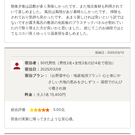
朝食夕食は品数が多く美味しかったです。また地元食材も利用されて
いて楽しめました。 風呂は風情があり素晴らしかったです。 掃除も
されており気持ち良かったです。 あまり新しければ良いという訳では
ないですが露天風呂の敷居の化粧板のプラスチックパネルが割れてい
たので取り替えた方が良いかと思いました。 総じてこのお値段ではと
てもコスパ良くゆっくり温泉宿を楽しめました。
投稿日：
2025/03/10
宿泊者：
50代男性（男性2名+女性2名の計4名で宿泊）
宿泊日：
2025/03/08
宿泊プラン：
《お野菜中心・地産地消プラン》心と体にや
さしい大地の恵みを少しずつ ～ 湯宿でのんび
り癒され旅
料金：
大人1名
15,400
円
総合評価
5.00
点
田舎の実家に帰ってきたような安心感。