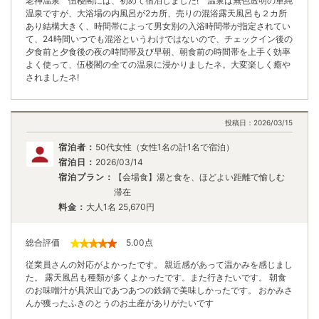
老神温泉 伍楼閣には、初めて宿泊しました! 温泉は無色透明の単純
温泉ですが、大浴場の内風呂が2カ所、売りの混浴露天風呂も２カ所
あり結構大きく、時間帯によって男女別の入浴時間帯が指定されてい
て、24時間いつでも混浴というわけではないので、チェックイン後の
夕食前と夕食後の夜の時間帯及び早朝、朝食前の時間帯を上手く効率
よく使って、伍楼閣の全ての温泉に浸かりましたネ。大変楽しく癒や
されましたネ!
投稿日：
2026/03/15
宿泊者：
50代女性（女性1名の計1名で宿泊）
宿泊日：
2026/03/14
宿泊プラン：
【会場食】湯と食を、ほどよい距離で愉しむ
滞在
料金：
大人1名
25,670
円
総合評価
5.00
点
従業員さんの対応がよかったです。 親近感があって温かみを感じまし
た。 露天風呂も種類が多くよかったです。また行きたいです。 朝食
のお味噌汁が具沢山であつあつの鉄鍋で美味しかったです。 おかみさ
んが獲ったふきのとうのお土産がありがたいです