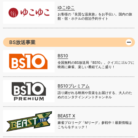
ゆこゆこ
お客様の『良質な温泉旅』をお手伝い。国内の旅
館・宿・ホテルの宿泊予約サイト
BS放送事業
BS10
全国無料のBS放送局『BS10』。クイズにゴルフに
映画に麻雀、楽しい番組てんこ盛り！
BS10プレミアム
語り継がれる映画や音楽をお届けする、大人のた
めのエンタテインメントチャンネル
BEAST X
麻雀プロリーグ「Mリーグ」参戦中！最新情報は
こちらをチェック！