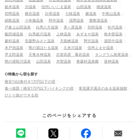
姫木温泉
渋温泉
信州いいじま温泉
山田温泉
穂波温泉
切明温泉
横谷温泉
白骨温泉
七味温泉
蕨温泉
中尾山温泉
絹島温泉
小布施温泉
阿寺温泉
浅間温泉
鹿教湯温泉
戸倉上山田温泉
白馬八方温泉
美ヶ原温泉
別所温泉
松代温泉
飯田城温泉
白馬姫川温泉
上林温泉
あずまや温泉
南木曽温泉
蓼科温泉
安曇野みさと温泉
天龍峡温泉
野沢温泉
湯田中温泉
木戸池温泉
熊の湯ほたる温泉
久米川温泉
信州よませ温泉
早太郎温泉
天竜水神温泉
志賀高原 幕岩温泉
タングラム斑尾温泉
熊の湯硯川温泉
山田温泉
木曽温泉
奥蓼科温泉郷
昼神温泉
○特集から宿を探す
格安1泊2食付き1万円以下の宿
食べ放題！格安1万円以下バイキングの宿
客室露天風呂のある温泉旅館
ひとり旅ができる宿
このページをシェアする