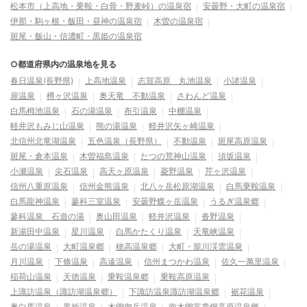
松本市（上高地・乗鞍・白骨・野麦峠）の温泉宿
安曇野・大町の温泉宿
伊那・駒ヶ根・飯田・昼神の温泉宿
木曽の温泉宿
斑尾・飯山・信濃町・黒姫の温泉宿
○都道府県内の温泉地を見る
春日温泉(長野県)
上高地温泉
志賀高原 丸池温泉
小諸温泉
扉温泉
樽ヶ沢温泉
奥天竜 不動温泉
さわんど温泉
白馬栂池温泉
石の湯温泉
布引温泉
中棚温泉
軽井沢もみじ山温泉
熊の湯温泉
軽井沢矢ヶ崎温泉
北信州北竜湖温泉
五色温泉（長野県）
不動温泉
斑尾高原温泉
斑尾・倉本温泉
木曽福島温泉
たつの荒神山温泉
須坂温泉
小瀬温泉
尖石温泉
高天ヶ原温泉
菱野温泉
芹ヶ沢温泉
信州八重原温泉
信州金熊温泉
北八ヶ岳松原湖温泉
白馬乗鞍温泉
白馬龍神温泉
蓼科三室温泉
安曇野蝶ヶ岳温泉
うるぎ温泉郷
蓼科温泉 石遊の湯
奥山田温泉
軽井沢温泉
沓野温泉
新湯田中温泉
星川温泉
白馬かたくり温泉
天竜峡温泉
岳の湯温泉
大町温泉郷
穂高温泉郷
大町・籠川渓雲温泉
月川温泉
下條温泉
高遠温泉
信州まつかわ温泉
佐久一萬里温泉
稲荷山温泉
天徳温泉
乗鞍温泉郷
乗鞍高原温泉
上諏訪温泉（諏訪湖温泉郷）
下諏訪温泉諏訪湖温泉郷
裾花温泉
奥白馬温泉
黒姫温泉
木曽御岳温泉
南木曽富貴畑高原温泉郷