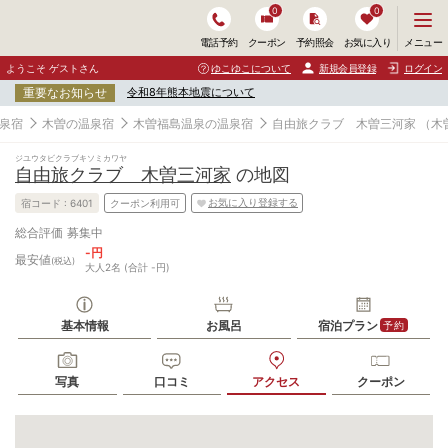
0
0
メ
メニュー
電話予約
クーポン
予約照会
お気に入り
ニ
ュ
ようこそ ゲストさん
ゆこゆこについて
新規会員登録
ログイン
ー
重要なお知らせ
令和8年熊本地震について
を
開
泉宿
木曽の温泉宿
木曽福島温泉の温泉宿
自由旅クラブ 木曽三河家
（木
く
ジユウタビクラブキソミカワヤ
自由旅クラブ 木曽三河家
の地図
お気に入り登録する
宿コード :
6401
クーポン利用可
募集中
総合評価
-円
最安値
(税込)
大人2名 (合計 -円)
基本情報
お風呂
宿泊プラン
予約
写真
口コミ
アクセス
クーポン