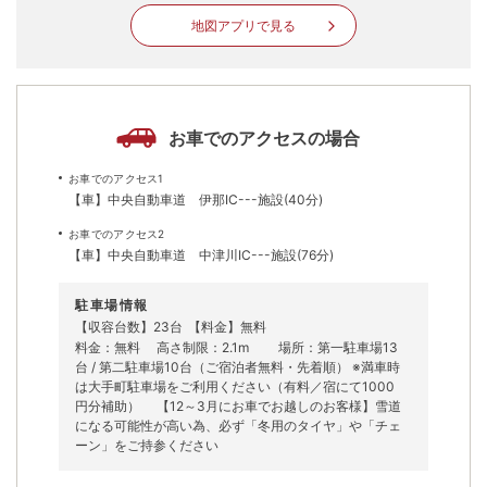
地図アプリで見る
お車でのアクセスの場合
お車でのアクセス1
【車】中央自動車道 伊那IC---施設(40分)
お車でのアクセス2
【車】中央自動車道 中津川IC---施設(76分)
駐車場情報
【収容台数】23台
【料金】無料
料金：無料 高さ制限：2.1m 場所：第一駐車場13
台 / 第二駐車場10台（ご宿泊者無料・先着順） ※満車時
は大手町駐車場をご利用ください（有料／宿にて1000
円分補助） 【12～3月にお車でお越しのお客様】雪道
になる可能性が高い為、必ず「冬用のタイヤ」や「チェ
ーン」をご持参ください