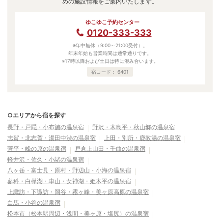
めの施設情報をご案内いたします。
ゆこゆこ予約センター
0120-333-333
※年中無休（9:00～21:00受付）。
年末年始も営業時間は通常通りです。
※17時以降および土日は特に混み合います。
宿コード：
6401
○エリアから宿を探す
長野・戸隠・小布施の温泉宿
野沢・木島平・秋山郷の温泉宿
志賀・北志賀・湯田中渋の温泉宿
上田・別所・鹿教湯の温泉宿
菅平・峰の原の温泉宿
戸倉上山田・千曲の温泉宿
軽井沢・佐久・小諸の温泉宿
八ヶ岳・富士見・原村・野辺山・小海の温泉宿
蓼科・白樺湖・車山・女神湖・姫木平の温泉宿
上諏訪・下諏訪・岡谷・霧ヶ峰・美ヶ原高原の温泉宿
白馬・小谷の温泉宿
松本市（松本駅周辺・浅間・美ヶ原・塩尻）の温泉宿