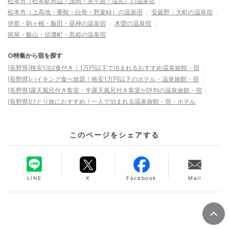
松本市（松本駅周辺・浅間・美ヶ原・塩尻）の温泉宿
松本市（上高地・乗鞍・白骨・野麦峠）の温泉宿
安曇野・大町の温泉宿
伊那・駒ヶ根・飯田・昼神の温泉宿
木曽の温泉宿
斑尾・飯山・信濃町・黒姫の温泉宿
○特集から宿を探す
[長野県]格安1泊2食付き！1万円以下で泊まれるおすすめ温泉旅館・宿
[長野県]バイキング食べ放題！格安1万円以下のホテル・温泉旅館・宿
[長野県]露天風呂付き客室・半露天風呂付き客室が評判の温泉旅館・宿
[長野県]ひとり旅におすすめ！一人で泊まれる温泉旅館・宿・ホテル
このページをシェアする
LINE
X
Facebook
Mail