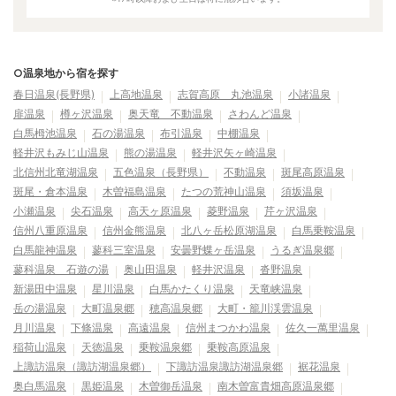
○温泉地から宿を探す
春日温泉(長野県)
上高地温泉
志賀高原 丸池温泉
小諸温泉
扉温泉
樽ヶ沢温泉
奥天竜 不動温泉
さわんど温泉
白馬栂池温泉
石の湯温泉
布引温泉
中棚温泉
軽井沢もみじ山温泉
熊の湯温泉
軽井沢矢ヶ崎温泉
北信州北竜湖温泉
五色温泉（長野県）
不動温泉
斑尾高原温泉
斑尾・倉本温泉
木曽福島温泉
たつの荒神山温泉
須坂温泉
小瀬温泉
尖石温泉
高天ヶ原温泉
菱野温泉
芹ヶ沢温泉
信州八重原温泉
信州金熊温泉
北八ヶ岳松原湖温泉
白馬乗鞍温泉
白馬龍神温泉
蓼科三室温泉
安曇野蝶ヶ岳温泉
うるぎ温泉郷
蓼科温泉 石遊の湯
奥山田温泉
軽井沢温泉
沓野温泉
新湯田中温泉
星川温泉
白馬かたくり温泉
天竜峡温泉
岳の湯温泉
大町温泉郷
穂高温泉郷
大町・籠川渓雲温泉
月川温泉
下條温泉
高遠温泉
信州まつかわ温泉
佐久一萬里温泉
稲荷山温泉
天徳温泉
乗鞍温泉郷
乗鞍高原温泉
上諏訪温泉（諏訪湖温泉郷）
下諏訪温泉諏訪湖温泉郷
裾花温泉
奥白馬温泉
黒姫温泉
木曽御岳温泉
南木曽富貴畑高原温泉郷