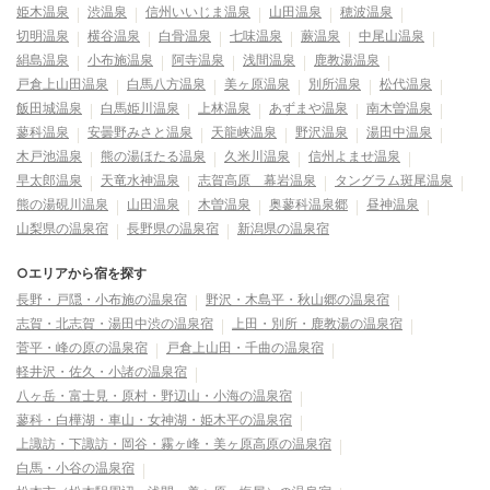
姫木温泉
渋温泉
信州いいじま温泉
山田温泉
穂波温泉
切明温泉
横谷温泉
白骨温泉
七味温泉
蕨温泉
中尾山温泉
絹島温泉
小布施温泉
阿寺温泉
浅間温泉
鹿教湯温泉
戸倉上山田温泉
白馬八方温泉
美ヶ原温泉
別所温泉
松代温泉
飯田城温泉
白馬姫川温泉
上林温泉
あずまや温泉
南木曽温泉
蓼科温泉
安曇野みさと温泉
天龍峡温泉
野沢温泉
湯田中温泉
木戸池温泉
熊の湯ほたる温泉
久米川温泉
信州よませ温泉
早太郎温泉
天竜水神温泉
志賀高原 幕岩温泉
タングラム斑尾温泉
熊の湯硯川温泉
山田温泉
木曽温泉
奥蓼科温泉郷
昼神温泉
山梨県の温泉宿
長野県の温泉宿
新潟県の温泉宿
○エリアから宿を探す
長野・戸隠・小布施の温泉宿
野沢・木島平・秋山郷の温泉宿
志賀・北志賀・湯田中渋の温泉宿
上田・別所・鹿教湯の温泉宿
菅平・峰の原の温泉宿
戸倉上山田・千曲の温泉宿
軽井沢・佐久・小諸の温泉宿
八ヶ岳・富士見・原村・野辺山・小海の温泉宿
蓼科・白樺湖・車山・女神湖・姫木平の温泉宿
上諏訪・下諏訪・岡谷・霧ヶ峰・美ヶ原高原の温泉宿
白馬・小谷の温泉宿