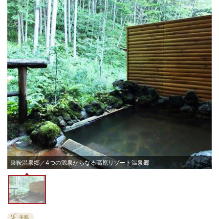
乗鞍温泉郷／4つの源泉からなる高原リゾート温泉郷
美肌