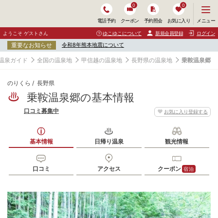
0
0
メ
メニュー
電話予約
クーポン
予約照会
お気に入り
ニ
ュ
ようこそ ゲストさん
ゆこゆこについて
新規会員登録
ログイン
ー
重要なお知らせ
令和8年熊本地震について
を
開
温泉ガイド
全国の温泉地
甲信越の温泉地
長野県の温泉地
乗鞍温泉郷
く
のりくら
長野県
乗鞍温泉郷の基本情報
口コミ募集中
お気に入り登録する
基本情報
日帰り温泉
観光情報
口コミ
アクセス
クーポン
宿泊