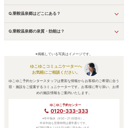
A.
温泉・お湯の特徴は
とろとろ
しており、温泉地の雰囲気は
Q.乗鞍温泉郷はどこにある？
「静か・落ち着いた」「秘湯感がある」
と言われていま
す。
乗鞍温泉郷
の口コミ情報の詳細は
こちら
。
A.
乗鞍温泉郷
は、
長野県松本市
にあります。
Q.乗鞍温泉郷の泉質・効能は？
車でお越しの方は、松本ICから約50分。
電車でお越しの方は、新島々駅からバスで約50分。
乗鞍温泉郷
のアクセス情報の詳細は
こちら
。
A.
泉質は
単純温泉
などで、効能は
リウマチ、肩こり、疲労、
冷え性、糖尿病、気管支炎、便秘、美肌
などと言われてい
※掲載している写真はイメージです。
ます。
ゆこゆこコミュニケーターへ
お気軽にご相談ください。
ゆこゆこ予約センタースタッフは豊富な情報からお客様のご希望に合う
宿・施設をご提案するコミュニケーターです。お客様に寄り添い、お求
めの施設情報をご案内いたします。
ゆこゆこ予約センター
0120-333-333
※年中無休（9:00～21:00受付）。
年末年始も営業時間は通常通りです。
※17時以降および土日は特に混み合います。