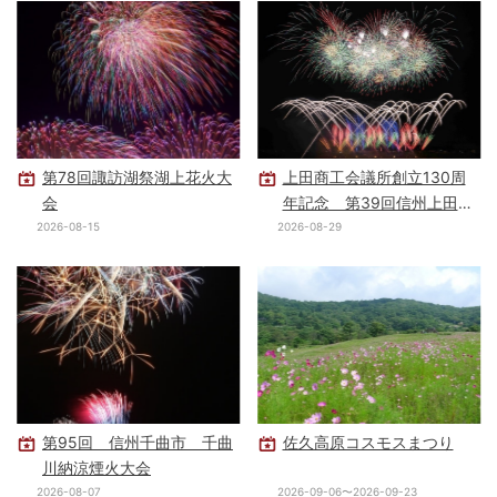
第78回諏訪湖祭湖上花火大
上田商工会議所創立130周
会
年記念 第39回信州上田大
花火大会
2026-08-15
2026-08-29
第95回 信州千曲市 千曲
佐久高原コスモスまつり
川納涼煙火大会
2026-08-07
2026-09-06〜2026-09-23