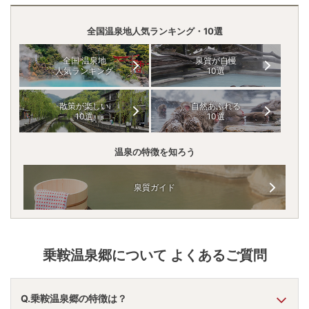
全国温泉地人気ランキング・10選
全国 温泉地
泉質が自慢
人気ランキング
10選
散策が楽しい
自然あふれる
10選
10選
温泉の特徴を知ろう
泉質ガイド
乗鞍温泉郷
について よくあるご質問
Q.乗鞍温泉郷の特徴は？