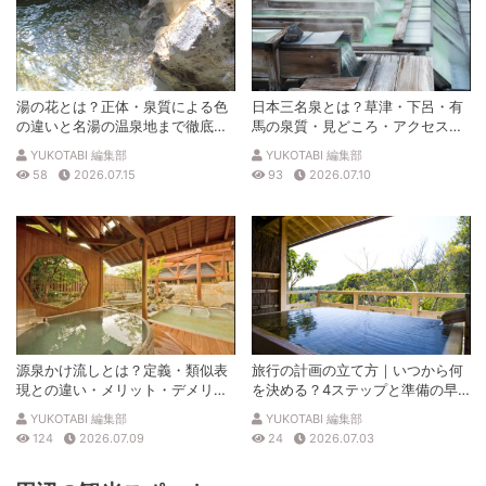
湯の花とは？正体・泉質による色
日本三名泉とは？草津・下呂・有
の違いと名湯の温泉地まで徹底解
馬の泉質・見どころ・アクセスを
説
徹底解説
YUKOTABI 編集部
YUKOTABI 編集部
58
2026.07.15
93
2026.07.10
源泉かけ流しとは？定義・類似表
旅行の計画の立て方｜いつから何
現との違い・メリット・デメリッ
を決める？4ステップと準備の早
トを解説
見表
YUKOTABI 編集部
YUKOTABI 編集部
124
2026.07.09
24
2026.07.03