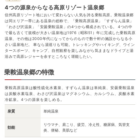
4つの源泉からなる高原リゾート温泉郷
信州高原リゾート地において変わらない人気を誇る乗鞍高原。乗鞍温泉郷
は同エリア一帯にある温泉の総称で、「乗鞍高原温泉」「すずらん温泉」
「わさび沢温泉」「安曇乗鞍温泉」の4つから構成されている。 4つの中
で最も古くて規模が大きい温泉地は1976（昭和51）年に完成した乗鞍高原
温泉、その他は2000年代になってからのもので数十軒の施設からなる小
さい温泉地だ。 車なら湯巡りも可能。トレッキングやハイキング、ウイン
タースポーツ、キャンプ、自然観察を楽しみながら気ままなドライブと湯
浴みで高原レジャーを余すところなく堪能したい。
乗鞍温泉郷の特徴
乗鞍高原温泉は酸性硫化水素泉、すずらん温泉は単純泉、安曇乗鞍温泉
は炭酸水素塩泉、わさび沢温泉はマグネシウム、カルシウム、炭酸水素
冷鉱泉。4つの源泉を楽しめる。
泉質
単純温泉
リウマチ、肩こり、疲労、冷え性、糖尿病、気管支
効能
炎、便秘、美肌など