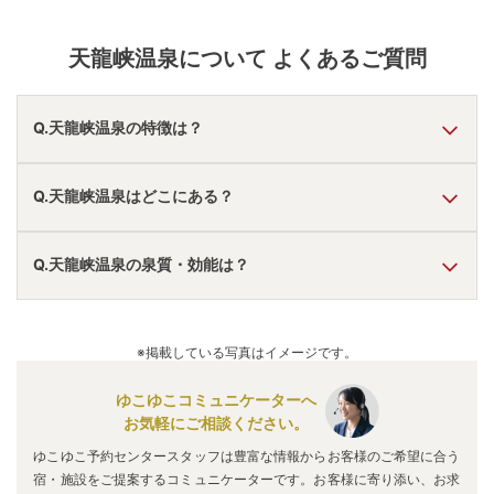
天龍峡温泉
について よくあるご質問
Q.天龍峡温泉の特徴は？
A.
温泉・お湯の特徴は
とろとろ
しており、温泉地の雰囲気は
Q.天龍峡温泉はどこにある？
「静か・落ち着いた」「アクセスが便利」「近くに観光地
あり」
と言われています。
天龍峡温泉
の口コミ情報の詳細は
こちら
。
A.
天龍峡温泉
は、
長野県飯田市川路
にあります。
Q.天龍峡温泉の泉質・効能は？
車でお越しの方は、天龍峡ICから車で約3分。
電車でお越しの方は、天竜峡駅から徒歩約10分。
天龍峡温泉
のアクセス情報の詳細は
こちら
。
A.
泉質は
単純温泉
などで、効能は
神経痛、リウマチ、関節
痛、ねんざ、婦人病、冷え性、高血圧、動脈硬化、皮膚
※掲載している写真はイメージです。
病、打撲、生活習慣病、美肌
などと言われています。
ゆこゆこコミュニケーターへ
お気軽にご相談ください。
ゆこゆこ予約センタースタッフは豊富な情報からお客様のご希望に合う
宿・施設をご提案するコミュニケーターです。お客様に寄り添い、お求