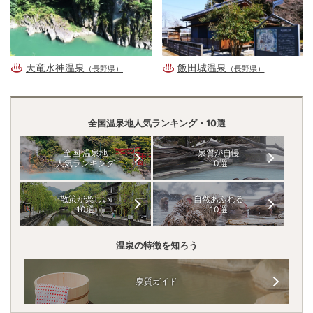
天竜水神温泉
飯田城温泉
（長野県）
（長野県）
全国温泉地人気ランキング・10選
全国 温泉地
泉質が自慢
人気ランキング
10選
散策が楽しい
自然あふれる
10選
10選
温泉の特徴を知ろう
泉質ガイド