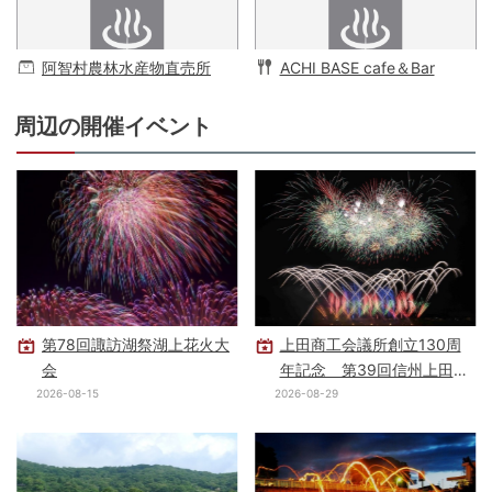
阿智村農林水産物直売所
ACHI BASE cafe＆Bar
周辺の開催イベント
第78回諏訪湖祭湖上花火大
上田商工会議所創立130周
会
年記念 第39回信州上田大
花火大会
2026-08-15
2026-08-29