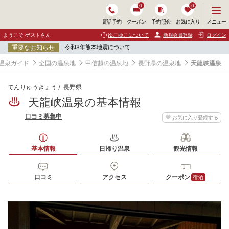
0
0
メ
メニュー
電話予約
クーポン
予約照会
お気に入り
ニ
ュ
ようこそ ゲストさん
ゆこゆこについて
新規会員登録
ログイン
ー
重要なお知らせ
令和8年熊本地震について
を
開
温泉ガイド
全国の温泉地
甲信越の温泉地
長野県の温泉地
天龍峡温泉
く
てんりゅうきょう
長野県
天龍峡温泉の基本情報
口コミ募集中
お気に入り登録する
基本情報
日帰り温泉
観光情報
口コミ
アクセス
クーポン
宿泊