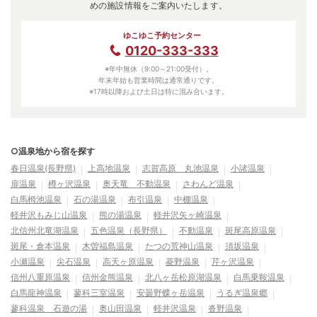
めの施設情報をご案内いたします。
ゆこゆこ予約センター
0120-333-333
※年中無休（9:00～21:00受付）。
年末年始も営業時間は通常通りです。
※17時以降および土日は特に混み合います。
○温泉地から宿を探す
春日温泉(長野県)
上高地温泉
志賀高原 丸池温泉
小諸温泉
扉温泉
樽ヶ沢温泉
奥天竜 不動温泉
さわんど温泉
白馬栂池温泉
石の湯温泉
布引温泉
中棚温泉
軽井沢もみじ山温泉
熊の湯温泉
軽井沢矢ヶ崎温泉
北信州北竜湖温泉
五色温泉（長野県）
不動温泉
斑尾高原温泉
斑尾・倉本温泉
木曽福島温泉
たつの荒神山温泉
須坂温泉
小瀬温泉
尖石温泉
高天ヶ原温泉
菱野温泉
芹ヶ沢温泉
信州八重原温泉
信州金熊温泉
北八ヶ岳松原湖温泉
白馬乗鞍温泉
白馬龍神温泉
蓼科三室温泉
安曇野蝶ヶ岳温泉
うるぎ温泉郷
蓼科温泉 石遊の湯
奥山田温泉
軽井沢温泉
沓野温泉