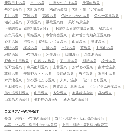
新湯田中温泉
星川温泉
白馬かたくり温泉
天竜峡温泉
岳の湯温泉
大町温泉郷
穂高温泉郷
大町・籠川渓雲温泉
月川温泉
下條温泉
高遠温泉
信州まつかわ温泉
佐久一萬里温泉
稲荷山温泉
天徳温泉
乗鞍温泉郷
乗鞍高原温泉
上諏訪温泉（諏訪湖温泉郷）
下諏訪温泉諏訪湖温泉郷
裾花温泉
奥白馬温泉
黒姫温泉
木曽御岳温泉
南木曽富貴畑高原温泉郷
姫木温泉
渋温泉
信州いいじま温泉
山田温泉
穂波温泉
切明温泉
横谷温泉
白骨温泉
七味温泉
蕨温泉
中尾山温泉
絹島温泉
小布施温泉
阿寺温泉
浅間温泉
鹿教湯温泉
戸倉上山田温泉
白馬八方温泉
美ヶ原温泉
別所温泉
松代温泉
飯田城温泉
白馬姫川温泉
上林温泉
あずまや温泉
南木曽温泉
蓼科温泉
安曇野みさと温泉
天龍峡温泉
野沢温泉
湯田中温泉
木戸池温泉
熊の湯ほたる温泉
久米川温泉
信州よませ温泉
早太郎温泉
天竜水神温泉
志賀高原 幕岩温泉
タングラム斑尾温泉
熊の湯硯川温泉
山田温泉
木曽温泉
奥蓼科温泉郷
昼神温泉
山梨県の温泉宿
長野県の温泉宿
新潟県の温泉宿
○エリアから宿を探す
長野・戸隠・小布施の温泉宿
野沢・木島平・秋山郷の温泉宿
志賀・北志賀・湯田中渋の温泉宿
上田・別所・鹿教湯の温泉宿