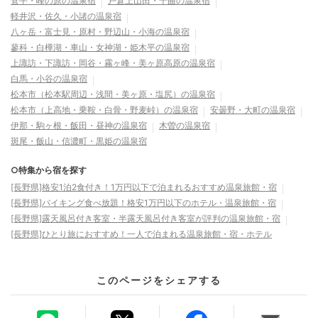
菅平・峰の原の温泉宿
戸倉上山田・千曲の温泉宿
軽井沢・佐久・小諸の温泉宿
八ヶ岳・富士見・原村・野辺山・小海の温泉宿
蓼科・白樺湖・車山・女神湖・姫木平の温泉宿
上諏訪・下諏訪・岡谷・霧ヶ峰・美ヶ原高原の温泉宿
白馬・小谷の温泉宿
松本市（松本駅周辺・浅間・美ヶ原・塩尻）の温泉宿
松本市（上高地・乗鞍・白骨・野麦峠）の温泉宿
安曇野・大町の温泉宿
伊那・駒ヶ根・飯田・昼神の温泉宿
木曽の温泉宿
斑尾・飯山・信濃町・黒姫の温泉宿
○特集から宿を探す
[長野県]格安1泊2食付き！1万円以下で泊まれるおすすめ温泉旅館・宿
[長野県]バイキング食べ放題！格安1万円以下のホテル・温泉旅館・宿
[長野県]露天風呂付き客室・半露天風呂付き客室が評判の温泉旅館・宿
[長野県]ひとり旅におすすめ！一人で泊まれる温泉旅館・宿・ホテル
このページをシェアする