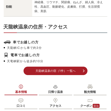
神経痛、リウマチ、関節痛、ねんざ、婦人病、冷え
効能
性、高血圧、動脈硬化、皮膚病、打撲、生活習慣
病、美肌
天龍峡温泉の住所・アクセス
車でお越しの方
天龍峡ICから車で約3分
電車でお越しの方
天竜峡駅から徒歩約10分
天龍峡温泉の宿（1件）一覧へ
基本情報
日帰り温泉
観光情報
口コミ
アクセス
クーポン
宿泊