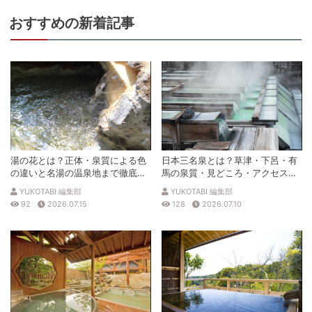
おすすめの新着記事
湯の花とは？正体・泉質による色
日本三名泉とは？草津・下呂・有
の違いと名湯の温泉地まで徹底解
馬の泉質・見どころ・アクセスを
説
徹底解説
YUKOTABI 編集部
YUKOTABI 編集部
92
2026.07.15
128
2026.07.10