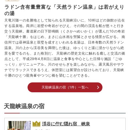
ラドン含有量豊富な「天然ラドン温泉」は若がえり
の湯
天竜川随一の名勝地として知られる天龍峡沿いに、10軒ほどの旅館が点在
する温泉地。両岸に岩壁や奇岩がそびえ、その間の渓流を船が悠々と行き
交う天龍峡。書道家の日下部鳴鶴（くさかべめいかく）が選んだ10の奇岩
「天龍峡十勝」をはじめ、まさに山水画を髣髴とさせる情景が広がる。 南
信州では昼神温泉と双璧を成すといわれる名湯は、日本有数の天然ラドン
温泉。川の上から渓谷美を満喫した後は、ゆっくりと湯に浸かりながら絶
景を愛でるのも、また格別だ。 天龍峡の歴史文化に触れる癒しと交流の拠
点として、平成29年4月8日に温泉と食事を中心とした日帰り施設「ごゆ
っくり」がリニューアル。川のせせらぎを楽しみながら、露天風呂やサウ
ナでリラックスできるうえ、休憩室には展望台が設けられており、天龍峡
十勝のひとつ龍角峯やつつじ橋を望むことができる。
天龍峡温泉の宿（1件）一覧へ
天龍峡温泉の宿
渓谷に佇む隠れ宿 峡泉