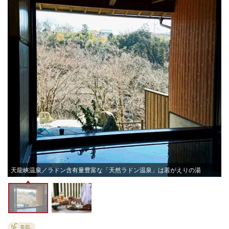
由
天龍峡温泉／ラドン含有量豊富な「天然ラドン温泉」は若がえりの湯
美肌