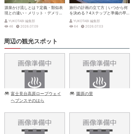
源泉かけ流しとは？定義・類似表
旅行の計画の立て方｜いつから何
現との違い・メリット・デメリッ
を決める？4ステップと準備の早
トを解説
見表
YUKOTABI 編集部
YUKOTABI 編集部
46
2026.07.09
64
2026.07.03
周辺の観光スポット
富士見台高原ロープウェイ
園原の里
ヘブンスそのはら