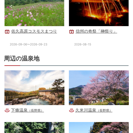
佐久高原コスモスまつり
信州の奇祭「榊祭り」
2026-09-06〜2026-09-23
2026-08-15
周辺の温泉地
下條温泉
久米川温泉
（長野県）
（長野県）