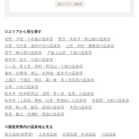
宿コード：
6608
○エリアから宿を探す
長野・戸隠・小布施の温泉宿
野沢・木島平・秋山郷の温泉宿
志賀・北志賀・湯田中渋の温泉宿
上田・別所・鹿教湯の温泉宿
菅平・峰の原の温泉宿
戸倉上山田・千曲の温泉宿
軽井沢・佐久・小諸の温泉宿
八ヶ岳・富士見・原村・野辺山・小海の温泉宿
蓼科・白樺湖・車山・女神湖・姫木平の温泉宿
上諏訪・下諏訪・岡谷・霧ヶ峰・美ヶ原高原の温泉宿
白馬・小谷の温泉宿
松本市（松本駅周辺・浅間・美ヶ原・塩尻）の温泉宿
松本市（上高地・乗鞍・白骨・野麦峠）の温泉宿
安曇野・大町の温泉宿
伊那・駒ヶ根・飯田・昼神の温泉宿
木曽の温泉宿
斑尾・飯山・信濃町・黒姫の温泉宿
○都道府県内の温泉地を見る
春日温泉(長野県)
上高地温泉
志賀高原 丸池温泉
小諸温泉