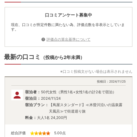
口コミアンケート募集中
現在、口コミが所定件数に満たない為、評価点数を非表示としていま
す。
評価点の算出基準について
最新の口コミ
（投稿から2年未満）
※口コミ投稿文がない場合は表示されません
投稿日：
2024/11/25
宿泊者：
50代女性（男性1名+女性1名の計2名で宿泊）
宿泊日：
2024/11/24
宿泊プラン：
【蔦屋スタンダード】≪木曽川沿いの温泉露
天風呂≫で街道巡り旅
料金：
大人1名
24,200
円
総合評価
5.00
点