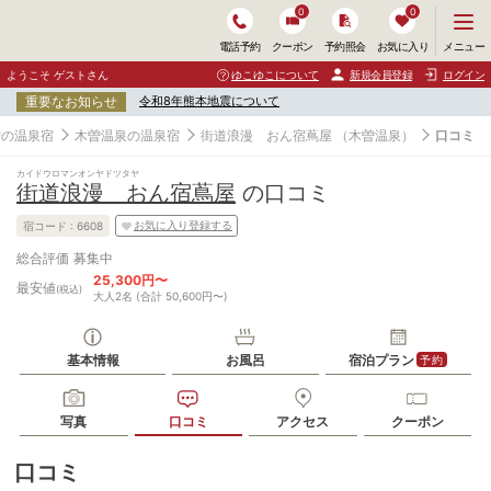
0
0
メ
メニュー
電話予約
クーポン
予約照会
お気に入り
ニ
ュ
ようこそ ゲストさん
ゆこゆこについて
新規会員登録
ログイン
ー
重要なお知らせ
令和8年熊本地震について
を
開
曽の温泉宿
木曽温泉の温泉宿
街道浪漫 おん宿蔦屋
（木曽温泉）
口コミ
く
カイドウロマンオンヤドツタヤ
街道浪漫 おん宿蔦屋
の口コミ
お気に入り登録する
宿コード :
6608
募集中
総合評価
25,300円〜
最安値
(税込)
大人2名 (合計 50,600円〜)
基本情報
お風呂
宿泊プラン
予約
写真
口コミ
アクセス
クーポン
口コミ