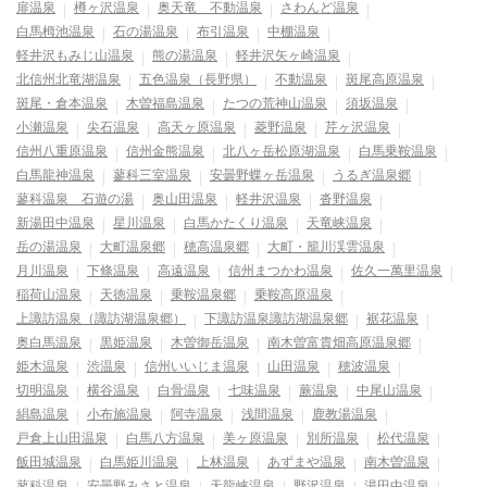
扉温泉
樽ヶ沢温泉
奥天竜 不動温泉
さわんど温泉
白馬栂池温泉
石の湯温泉
布引温泉
中棚温泉
軽井沢もみじ山温泉
熊の湯温泉
軽井沢矢ヶ崎温泉
北信州北竜湖温泉
五色温泉（長野県）
不動温泉
斑尾高原温泉
斑尾・倉本温泉
木曽福島温泉
たつの荒神山温泉
須坂温泉
小瀬温泉
尖石温泉
高天ヶ原温泉
菱野温泉
芹ヶ沢温泉
信州八重原温泉
信州金熊温泉
北八ヶ岳松原湖温泉
白馬乗鞍温泉
白馬龍神温泉
蓼科三室温泉
安曇野蝶ヶ岳温泉
うるぎ温泉郷
蓼科温泉 石遊の湯
奥山田温泉
軽井沢温泉
沓野温泉
新湯田中温泉
星川温泉
白馬かたくり温泉
天竜峡温泉
岳の湯温泉
大町温泉郷
穂高温泉郷
大町・籠川渓雲温泉
月川温泉
下條温泉
高遠温泉
信州まつかわ温泉
佐久一萬里温泉
稲荷山温泉
天徳温泉
乗鞍温泉郷
乗鞍高原温泉
上諏訪温泉（諏訪湖温泉郷）
下諏訪温泉諏訪湖温泉郷
裾花温泉
奥白馬温泉
黒姫温泉
木曽御岳温泉
南木曽富貴畑高原温泉郷
姫木温泉
渋温泉
信州いいじま温泉
山田温泉
穂波温泉
切明温泉
横谷温泉
白骨温泉
七味温泉
蕨温泉
中尾山温泉
絹島温泉
小布施温泉
阿寺温泉
浅間温泉
鹿教湯温泉
戸倉上山田温泉
白馬八方温泉
美ヶ原温泉
別所温泉
松代温泉
飯田城温泉
白馬姫川温泉
上林温泉
あずまや温泉
南木曽温泉
蓼科温泉
安曇野みさと温泉
天龍峡温泉
野沢温泉
湯田中温泉