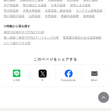
木戸池温泉
熊の湯ほたる温泉
久米川温泉
信州よませ温泉
早太郎温泉
天竜水神温泉
志賀高原 幕岩温泉
タングラム斑尾温泉
熊の湯硯川温泉
山田温泉
木曽温泉
奥蓼科温泉郷
昼神温泉
○特集から宿を探す
格安1泊2食付き1万円以下の宿
食べ放題！格安1万円以下バイキングの宿
客室露天風呂のある温泉旅館
ひとり旅ができる宿
このページをシェアする
LINE
X
Facebook
Mail