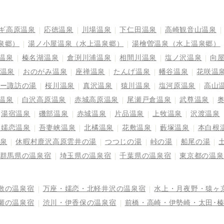
ギ高原温泉
応徳温泉
川場温泉
下仁田温泉
高崎観音山温泉
泉郷）
湯ノ小屋温泉（水上温泉郷）
湯檜曽温泉（水上温泉郷）
温泉
榛名湖温泉
倉渕川浦温泉
相間川温泉
塩ノ沢温泉
向
温泉
おのがみ温泉
座禅温泉
たんげ温泉
幡谷温泉
花咲温
ー諏訪の湯
桜川温泉
真沢温泉
猿川温泉
塩河原温泉
高山
温泉
白沢高原温泉
赤城高原温泉
尾瀬戸倉温泉
武尊温泉
湯宿温泉
磯部温泉
赤城温泉
片品温泉
上牧温泉
沢渡温泉
奥嬬恋温泉
吾妻峡温泉
北橘温泉
花敷温泉
藪塚温泉
本白根
泉
休暇村鹿沢高原雲井の湯
つつじの湯
峠の湯
船尾の湯
群馬県の温泉宿
埼玉県の温泉宿
千葉県の温泉宿
東京都の温泉
敷の温泉宿
万座・嬬恋・北軽井沢の温泉宿
水上・月夜野・猿ヶ
瀬の温泉宿
渋川・伊香保の温泉宿
前橋・高崎・伊勢崎・太田･