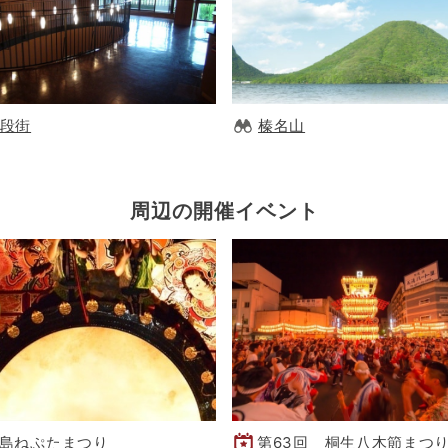
段街
榛名山
周辺の開催イベント
島ねぷたまつり
第63回 桐生八木節まつ