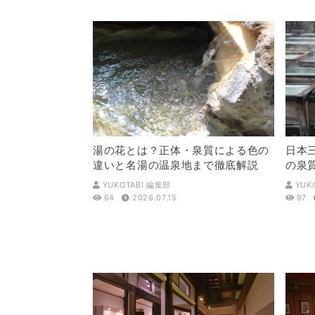
湯の花とは？正体・泉質による色の
日本
違いと名湯の温泉地まで徹底解説
の泉
解説
YUKOTABI 編集部
YUK
64
2026.07.15
97