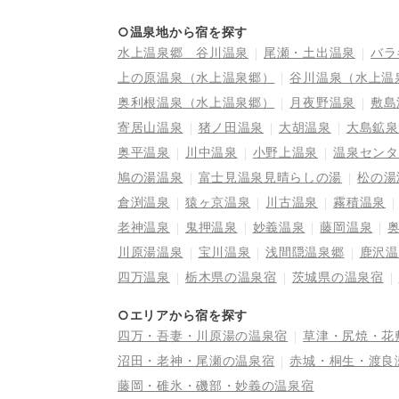
○温泉地から宿を探す
水上温泉郷 谷川温泉
尾瀬・土出温泉
バラ
上の原温泉（水上温泉郷）
谷川温泉（水上温
奥利根温泉（水上温泉郷）
月夜野温泉
敷島
寄居山温泉
猪ノ田温泉
大胡温泉
大島鉱泉
奥平温泉
川中温泉
小野上温泉
温泉センタ
鳩の湯温泉
富士見温泉見晴らしの湯
松の湯
倉渕温泉
猿ヶ京温泉
川古温泉
霧積温泉
老神温泉
鬼押温泉
妙義温泉
藤岡温泉
川原湯温泉
宝川温泉
浅間隠温泉郷
鹿沢温
四万温泉
栃木県の温泉宿
茨城県の温泉宿
○エリアから宿を探す
四万・吾妻・川原湯の温泉宿
草津・尻焼・花
沼田・老神・尾瀬の温泉宿
赤城・桐生・渡良
藤岡・碓氷・磯部・妙義の温泉宿