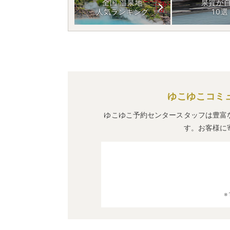
全国 温泉地
泉質が
人気ランキング
10選
ゆこゆこコミ
ゆこゆこ予約センタースタッフは豊富
す。お客様に