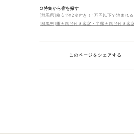
○特集から宿を探す
[群馬県]格安1泊2食付き！1万円以下で泊まれ
[群馬県]露天風呂付き客室・半露天風呂付き客
このページをシェアする