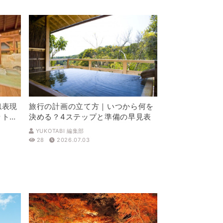
似表現
旅行の計画の立て方｜いつから何を
ットを
決める？4ステップと準備の早見表
YUKOTABI 編集部
28
2026.07.03