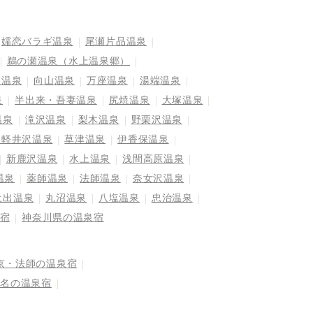
嬬恋バラギ温泉
尾瀬片品温泉
鵜の瀬温泉（水上温泉郷）
屋温泉
向山温泉
万座温泉
湯端温泉
泉
半出来・吾妻温泉
尻焼温泉
大塚温泉
温泉
滝沢温泉
梨木温泉
野栗沢温泉
奥軽井沢温泉
草津温泉
伊香保温泉
新鹿沢温泉
水上温泉
浅間高原温泉
温泉
薬師温泉
法師温泉
奈女沢温泉
土出温泉
丸沼温泉
八塩温泉
忠治温泉
宿
神奈川県の温泉宿
京・法師の温泉宿
榛名の温泉宿