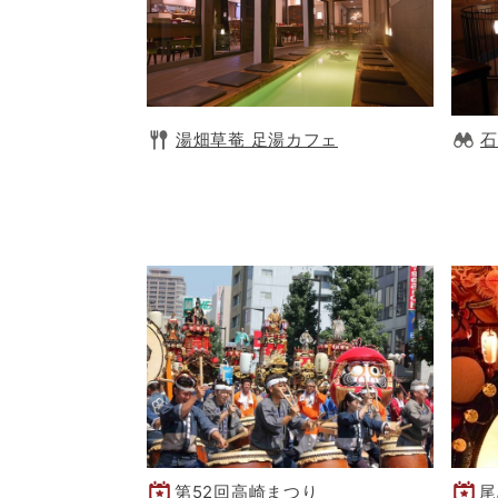
湯畑草菴 足湯カフェ
石
第52回高崎まつり
尾