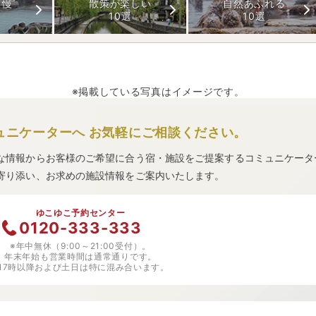
自慢
散策が楽しい
自然あふれる
10選
10選
※掲載している写真はイメージです。
ュニケーターへ
お気軽にご相談ください。
な情報からお客様のご希望に合う宿・施設をご提案するコミュニケータ
寄り添い、お求めの施設情報をご案内いたします。
ゆこゆこ予約センター
0120-333-333
※年中無休（9:00～21:00受付）。
年末年始も営業時間は通常通りです。
※17時以降および土日は特に混み合います。