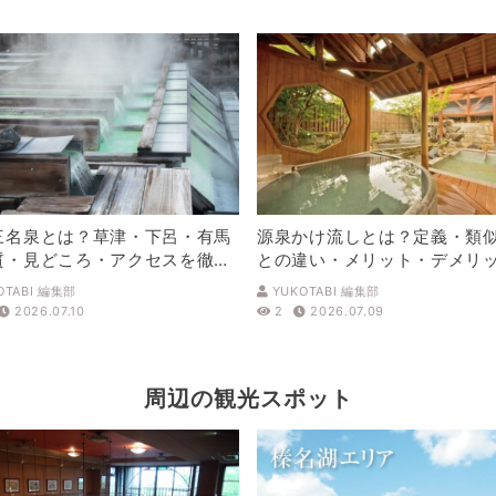
三名泉とは？草津・下呂・有馬
源泉かけ流しとは？定義・類
質・見どころ・アクセスを徹底
との違い・メリット・デメリ
解説
OTABI 編集部
YUKOTABI 編集部
2026.07.10
2
2026.07.09
周辺の観光スポット