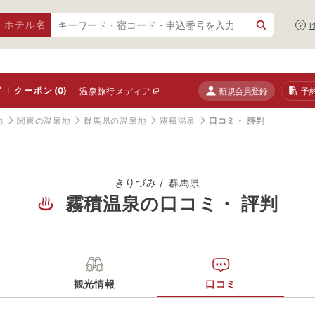
・ホテル名
ド
クーポン
(0)
新規会員登録
予
温泉旅行メディア
地
関東の温泉地
群馬県の温泉地
霧積温泉
口コミ・ 評判
きりづみ
群馬県
霧積温泉の口コミ・ 評判
観光情報
口コミ