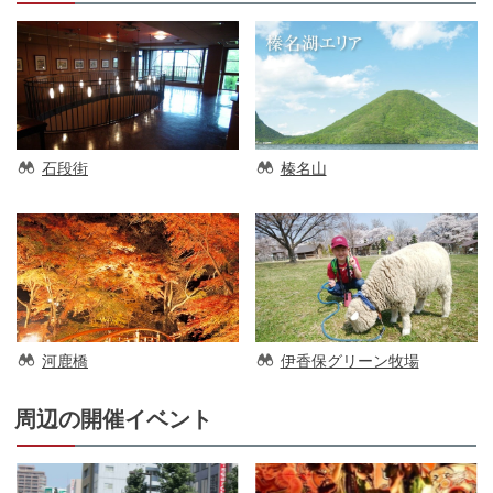
石段街
榛名山
河鹿橋
伊香保グリーン牧場
周辺の開催イベント