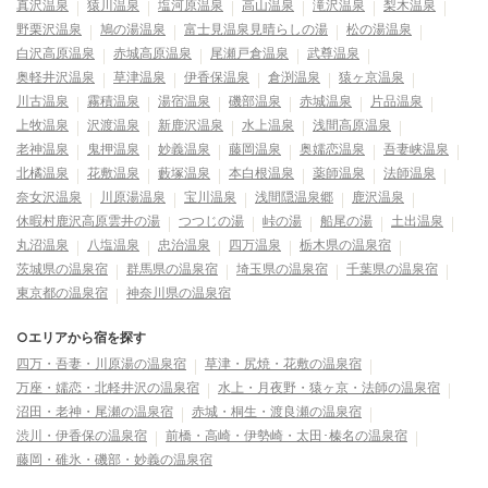
真沢温泉
猿川温泉
塩河原温泉
高山温泉
滝沢温泉
梨木温泉
野栗沢温泉
鳩の湯温泉
富士見温泉見晴らしの湯
松の湯温泉
白沢高原温泉
赤城高原温泉
尾瀬戸倉温泉
武尊温泉
奥軽井沢温泉
草津温泉
伊香保温泉
倉渕温泉
猿ヶ京温泉
川古温泉
霧積温泉
湯宿温泉
磯部温泉
赤城温泉
片品温泉
上牧温泉
沢渡温泉
新鹿沢温泉
水上温泉
浅間高原温泉
老神温泉
鬼押温泉
妙義温泉
藤岡温泉
奥嬬恋温泉
吾妻峡温泉
北橘温泉
花敷温泉
藪塚温泉
本白根温泉
薬師温泉
法師温泉
奈女沢温泉
川原湯温泉
宝川温泉
浅間隠温泉郷
鹿沢温泉
休暇村鹿沢高原雲井の湯
つつじの湯
峠の湯
船尾の湯
土出温泉
丸沼温泉
八塩温泉
忠治温泉
四万温泉
栃木県の温泉宿
茨城県の温泉宿
群馬県の温泉宿
埼玉県の温泉宿
千葉県の温泉宿
東京都の温泉宿
神奈川県の温泉宿
○エリアから宿を探す
四万・吾妻・川原湯の温泉宿
草津・尻焼・花敷の温泉宿
万座・嬬恋・北軽井沢の温泉宿
水上・月夜野・猿ヶ京・法師の温泉宿
沼田・老神・尾瀬の温泉宿
赤城・桐生・渡良瀬の温泉宿
渋川・伊香保の温泉宿
前橋・高崎・伊勢崎・太田･榛名の温泉宿
藤岡・碓氷・磯部・妙義の温泉宿