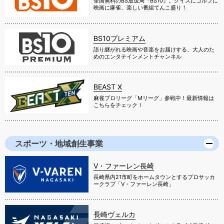
全国無料のBS放送局『BS10』。クイズにゴルフに
映画に麻雀、楽しい番組てんこ盛り！
BS10プレミアム
語り継がれる映画や音楽をお届けする、大人のた
めのエンタテインメントチャンネル
BEAST X
麻雀プロリーグ「Mリーグ」参戦中！最新情報は
こちらをチェック！
スポーツ・地域創生事業
V・ファーレン長崎
長崎県内21市町をホームタウンとするプロサッカ
ークラブ「V・ファーレン長崎」
長崎ヴェルカ