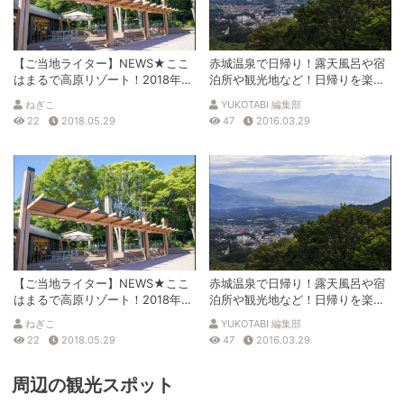
【ご当地ライター】NEWS★ここ
赤城温泉で日帰り！露天風呂や宿
はまるで高原リゾート！2018年4
泊所や観光地など！日帰りを楽し
月関越道、赤城高原SA（上り）が
むための情報満載！
ねぎこ
YUKOTABI 編集部
リニューアルオープン
22
2018.05.29
47
2016.03.29
【ご当地ライター】NEWS★ここ
赤城温泉で日帰り！露天風呂や宿
はまるで高原リゾート！2018年4
泊所や観光地など！日帰りを楽し
月関越道、赤城高原SA（上り）が
むための情報満載！
ねぎこ
YUKOTABI 編集部
リニューアルオープン
22
2018.05.29
47
2016.03.29
周辺の観光スポット