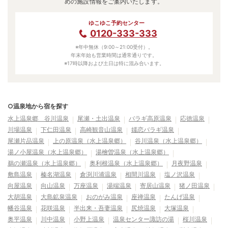
めの施設情報をご案内いたします。
ゆこゆこ予約センター
0120-333-333
※年中無休（9:00～21:00受付）。
年末年始も営業時間は通常通りです。
※17時以降および土日は特に混み合います。
○温泉地から宿を探す
水上温泉郷 谷川温泉
尾瀬・土出温泉
バラギ高原温泉
応徳温泉
川場温泉
下仁田温泉
高崎観音山温泉
嬬恋バラギ温泉
尾瀬片品温泉
上の原温泉（水上温泉郷）
谷川温泉（水上温泉郷）
湯ノ小屋温泉（水上温泉郷）
湯檜曽温泉（水上温泉郷）
鵜の瀬温泉（水上温泉郷）
奥利根温泉（水上温泉郷）
月夜野温泉
敷島温泉
榛名湖温泉
倉渕川浦温泉
相間川温泉
塩ノ沢温泉
向屋温泉
向山温泉
万座温泉
湯端温泉
寄居山温泉
猪ノ田温泉
大胡温泉
大島鉱泉温泉
おのがみ温泉
座禅温泉
たんげ温泉
幡谷温泉
花咲温泉
半出来・吾妻温泉
尻焼温泉
大塚温泉
奥平温泉
川中温泉
小野上温泉
温泉センター諏訪の湯
桜川温泉