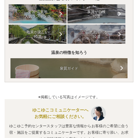
全国 温泉地
泉質が自慢
人気ランキング
10選
散策が楽しい
自然あふれる
10選
10選
温泉の特徴を知ろう
泉質ガイド
※掲載している写真はイメージです。
ゆこゆこコミュニケーターへ
お気軽にご相談ください。
ゆこゆこ予約センタースタッフは豊富な情報からお客様のご希望に合う
宿・施設をご提案するコミュニケーターです。お客様に寄り添い、お求