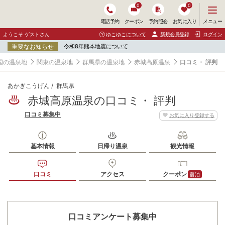
0
0
メ
メニュー
電話予約
クーポン
予約照会
お気に入り
ニ
ュ
ようこそ ゲストさん
ゆこゆこについて
新規会員登録
ログイン
ー
重要なお知らせ
令和8年熊本地震について
を
開
国の温泉地
関東の温泉地
群馬県の温泉地
赤城高原温泉
口コミ・ 評判
く
あかぎこうげん
群馬県
赤城高原温泉の口コミ・ 評判
口コミ募集中
お気に入り登録する
基本情報
日帰り温泉
観光情報
口コミ
アクセス
クーポン
宿泊
口コミアンケート募集中