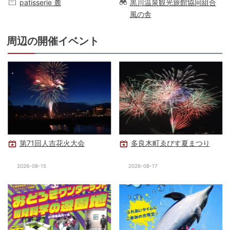
patisserie 麓
黒川温泉観光旅館協同組合
風の舎
周辺の開催イベント
第71回人吉花火大会
多良木町ゑびす夏まつり
2026-08-15
2026-08-17