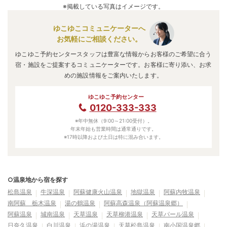
※掲載している写真はイメージです。
ゆこゆこコミュニケーターへ
お気軽にご相談ください。
ゆこゆこ予約センタースタッフは豊富な情報からお客様のご希望に合う
宿・施設をご提案するコミュニケーターです。お客様に寄り添い、お求
めの施設情報をご案内いたします。
ゆこゆこ予約センター
0120-333-333
※年中無休（9:00～21:00受付）。
年末年始も営業時間は通常通りです。
※17時以降および土日は特に混み合います。
○温泉地から宿を探す
松島温泉
牛深温泉
阿蘇健康火山温泉
地獄温泉
阿蘇内牧温泉
南阿蘇 栃木温泉
湯の鶴温泉
阿蘇高森温泉（阿蘇温泉郷）
阿蘇温泉
城南温泉
天草温泉
天草柳港温泉
天草パール温泉
日奈久温泉
白川温泉
浜の湯温泉
天草松島温泉
南小国温泉郷