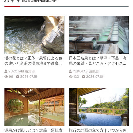
湯の花とは？正体・泉質による色
日本三名泉とは？草津・下呂・有
の違いと名湯の温泉地まで徹底解
馬の泉質・見どころ・アクセスを
説
徹底解説
YUKOTABI 編集部
YUKOTABI 編集部
96
2026.07.15
133
2026.07.10
源泉かけ流しとは？定義・類似表
旅行の計画の立て方｜いつから何