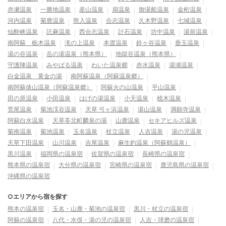
赤瀬温泉
一勝地温泉
産山温泉
扇温泉
御湯船温泉
金桁温泉
河内温泉
菊鹿温泉
熊入温泉
合志温泉
久木野温泉
七城温泉
仙酔峡温泉
託麻温泉
西合志温泉
計石温泉
坊中温泉
湯前温泉
南阿蘇 栃木温泉
滝の上温泉
本渡温泉
鈴ヶ谷温泉
垂玉温泉
湯の谷温泉
岳の湯温泉（熊本県）
地獄谷温泉（熊本県）
守護陣温泉
みやばる温泉
わいた温泉郷
赤水温泉
湯浦温泉
白金温泉 黄金の湯
南阿蘇温泉（阿蘇温泉郷）
南阿蘇俵山温泉（阿蘇温泉郷）
阿蘇火の山温泉
平山温泉
田の原温泉
小田温泉
はげの湯温泉
小天温泉
植木温泉
荒尾温泉
菊池渓谷温泉
天草 弓ヶ浜温泉
湯山温泉
満願寺温泉
阿蘇白水温泉
天草苓北町麟泉の湯
山鹿温泉
セキアヒルズ温泉
菊南温泉
菊池温泉
玉名温泉
杖立温泉
人吉温泉
湯の児温泉
天草下田温泉
山川温泉
吉尾温泉
麻生釣温泉（阿蘇鶴温泉）
黒川温泉
福岡県の温泉宿
佐賀県の温泉宿
長崎県の温泉宿
熊本県の温泉宿
大分県の温泉宿
宮崎県の温泉宿
鹿児島県の温泉宿
沖縄県の温泉宿
○エリアから宿を探す
熊本の温泉宿
玉名・山鹿・菊池の温泉宿
黒川・杖立の温泉宿
阿蘇の温泉宿
八代・水俣・湯の児の温泉宿
人吉・球磨の温泉宿