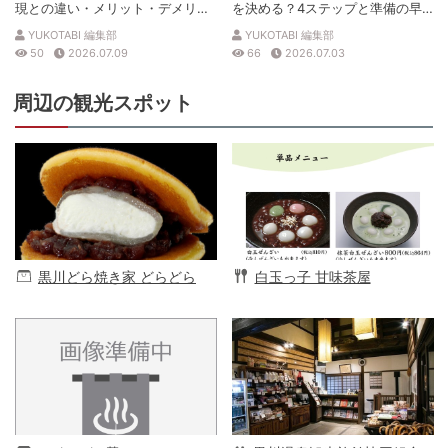
現との違い・メリット・デメリッ
を決める？4ステップと準備の早
トを解説
見表
YUKOTABI 編集部
YUKOTABI 編集部
50
2026.07.09
66
2026.07.03
周辺の観光スポット
黒川どら焼き家 どらどら
白玉っ子 甘味茶屋