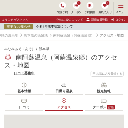
0
0
メ
メニュー
電話予約
クーポン
予約照会
お気に入り
ニ
ュ
ようこそ ゲストさん
ゆこゆこについて
新規会員登録
ログイン
ー
重要なお知らせ
令和8年熊本地震について
を
開
沖縄の温泉地
熊本県の温泉地
南阿蘇温泉（阿蘇温泉郷）
アクセス・地図
く
みなみあそ（あそ）
熊本県
南阿蘇温泉（阿蘇温泉郷）のアクセ
ス・地図
口コミ募集中
お気に入り登録する
基本情報
日帰り温泉
観光情報
口コミ
アクセス
クーポン
宿泊