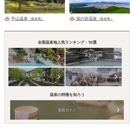
平山温泉
湯の谷温泉
（熊本県）
（熊本県）
全国温泉地人気ランキング・10選
全国 温泉地
泉質が自慢
人気ランキング
10選
散策が楽しい
自然あふれる
10選
10選
温泉の特徴を知ろう
泉質ガイド