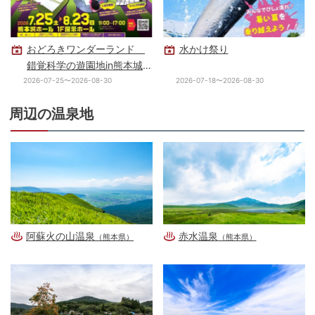
おどろきワンダーランド
水かけ祭り
錯覚科学の遊園地in熊本城
ホール
2026-07-25〜2026-08-30
2026-07-18〜2026-08-30
周辺の温泉地
阿蘇火の山温泉
赤水温泉
（熊本県）
（熊本県）