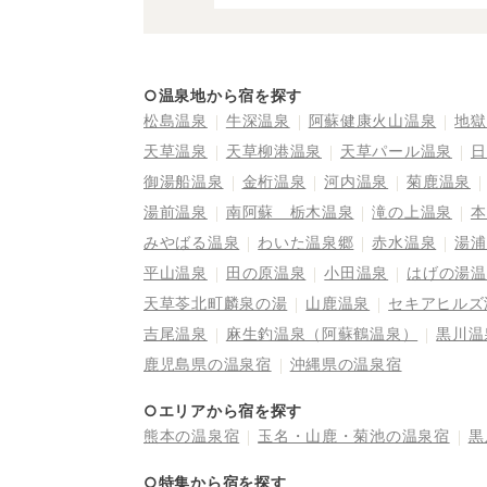
○温泉地から宿を探す
松島温泉
牛深温泉
阿蘇健康火山温泉
地獄
天草温泉
天草柳港温泉
天草パール温泉
日
御湯船温泉
金桁温泉
河内温泉
菊鹿温泉
湯前温泉
南阿蘇 栃木温泉
滝の上温泉
本
みやばる温泉
わいた温泉郷
赤水温泉
湯浦
平山温泉
田の原温泉
小田温泉
はげの湯温
天草苓北町麟泉の湯
山鹿温泉
セキアヒルズ
吉尾温泉
麻生釣温泉（阿蘇鶴温泉）
黒川温
鹿児島県の温泉宿
沖縄県の温泉宿
○エリアから宿を探す
熊本の温泉宿
玉名・山鹿・菊池の温泉宿
黒
○特集から宿を探す