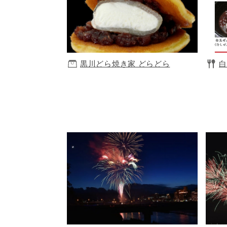
黒川どら焼き家 どらどら
白