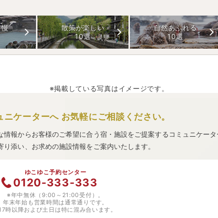
自慢
散策が楽しい
自然あふれる
10選
10選
※掲載している写真はイメージです。
ュニケーターへ
お気軽にご相談ください。
な情報からお客様のご希望に合う宿・施設をご提案するコミュニケータ
寄り添い、お求めの施設情報をご案内いたします。
ゆこゆこ予約センター
0120-333-333
※年中無休（9:00～21:00受付）。
年末年始も営業時間は通常通りです。
※17時以降および土日は特に混み合います。