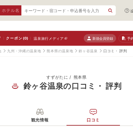
・ホテル名
ド
クーポン
(0)
新規会員登録
予
温泉旅行メディア
地
九州・沖縄の温泉地
熊本県の温泉地
鈴ヶ谷温泉
口コミ・ 評判
すずがたに
熊本県
鈴ヶ谷温泉の口コミ・ 評判
観光情報
口コミ