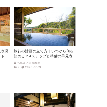
似表現
旅行の計画の立て方｜いつから何を
ットを
決める？4ステップと準備の早見表
YUKOTABI 編集部
7
2026.07.03