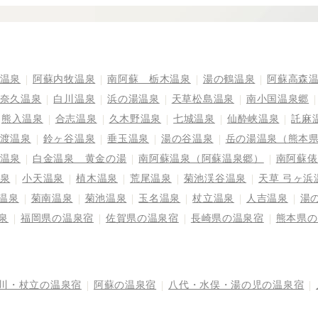
温泉
阿蘇内牧温泉
南阿蘇 栃木温泉
湯の鶴温泉
阿蘇高森
奈久温泉
白川温泉
浜の湯温泉
天草松島温泉
南小国温泉郷
熊入温泉
合志温泉
久木野温泉
七城温泉
仙酔峡温泉
託麻
渡温泉
鈴ヶ谷温泉
垂玉温泉
湯の谷温泉
岳の湯温泉（熊本
温泉
白金温泉 黄金の湯
南阿蘇温泉（阿蘇温泉郷）
南阿蘇俵
泉
小天温泉
植木温泉
荒尾温泉
菊池渓谷温泉
天草 弓ヶ浜
温泉
菊南温泉
菊池温泉
玉名温泉
杖立温泉
人吉温泉
湯
泉
福岡県の温泉宿
佐賀県の温泉宿
長崎県の温泉宿
熊本県の
川・杖立の温泉宿
阿蘇の温泉宿
八代・水俣・湯の児の温泉宿