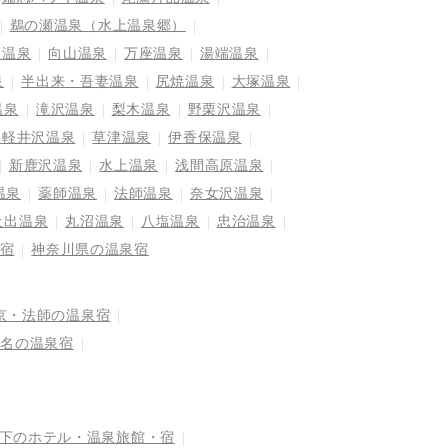
鵜の瀬温泉（水上温泉郷）
屋温泉
向山温泉
万座温泉
湯端温泉
泉
半出来・吾妻温泉
尻焼温泉
大塚温泉
温泉
滝沢温泉
梨木温泉
野栗沢温泉
奥軽井沢温泉
草津温泉
伊香保温泉
新鹿沢温泉
水上温泉
浅間高原温泉
温泉
薬師温泉
法師温泉
奈女沢温泉
土出温泉
丸沼温泉
八塩温泉
忠治温泉
宿
神奈川県の温泉宿
京・法師の温泉宿
榛名の温泉宿
以下のホテル・温泉旅館・宿