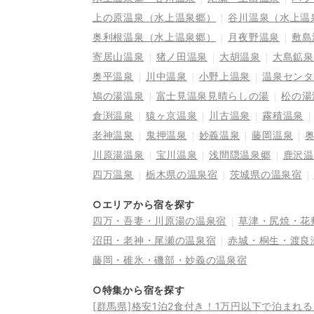
上の原温泉（水上温泉郷）
谷川温泉（水上温
奥利根温泉（水上温泉郷）
月夜野温泉
敷島
寄居山温泉
猪ノ田温泉
大胡温泉
大島鉱泉
奥平温泉
川中温泉
小野上温泉
温泉センタ
鳩の湯温泉
富士見温泉見晴らしの湯
松の湯
倉渕温泉
猿ヶ京温泉
川古温泉
霧積温泉
老神温泉
鬼押温泉
妙義温泉
藤岡温泉
川原湯温泉
宝川温泉
浅間隠温泉郷
鹿沢温
四万温泉
栃木県の温泉宿
茨城県の温泉宿
○エリアから宿を探す
四万・吾妻・川原湯の温泉宿
草津・尻焼・花
沼田・老神・尾瀬の温泉宿
赤城・桐生・渡良
藤岡・碓氷・磯部・妙義の温泉宿
○特集から宿を探す
[群馬県]格安1泊2食付き！1万円以下で泊まれ