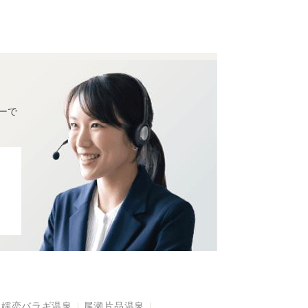
ーで
嬬恋バラギ温泉
尾瀬片品温泉