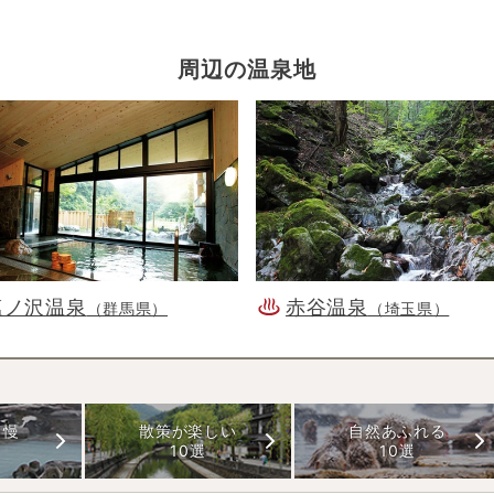
周辺の温泉地
塩ノ沢温泉
赤谷温泉
（群馬県）
（埼玉県）
自慢
散策が楽しい
自然あふれる
10選
10選