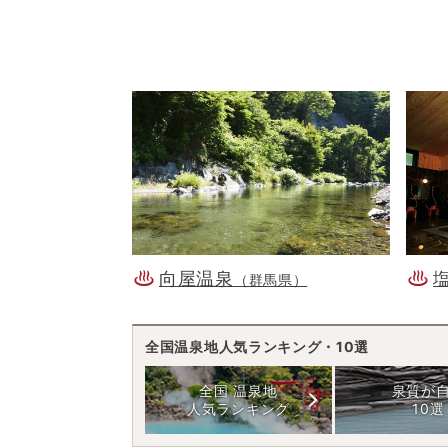
向屋温泉
（群馬県）
全国温泉地人気ランキング・10選
全国 温泉地
泉質が
人気ランキング
10選