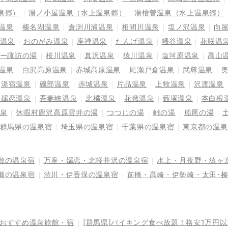
泉郷）
湯ノ小屋温泉（水上温泉郷）
湯檜曽温泉（水上温泉郷）
温泉
榛名湖温泉
倉渕川浦温泉
相間川温泉
塩ノ沢温泉
向
温泉
おのがみ温泉
座禅温泉
たんげ温泉
幡谷温泉
花咲温
ー諏訪の湯
桜川温泉
真沢温泉
猿川温泉
塩河原温泉
高山
温泉
白沢高原温泉
赤城高原温泉
尾瀬戸倉温泉
武尊温泉
湯宿温泉
磯部温泉
赤城温泉
片品温泉
上牧温泉
沢渡温泉
奥嬬恋温泉
吾妻峡温泉
北橘温泉
花敷温泉
藪塚温泉
本白根
泉
休暇村鹿沢高原雲井の湯
つつじの湯
峠の湯
船尾の湯
群馬県の温泉宿
埼玉県の温泉宿
千葉県の温泉宿
東京都の温泉
敷の温泉宿
万座・嬬恋・北軽井沢の温泉宿
水上・月夜野・猿ヶ
瀬の温泉宿
渋川・伊香保の温泉宿
前橋・高崎・伊勢崎・太田･
るおすすめ温泉旅館・宿
[群馬県]バイキング食べ放題！格安1万円