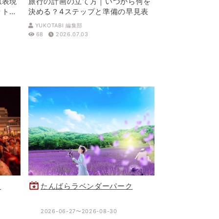
似表現
旅行の計画の立て方｜いつから何を
ットを
決める？4ステップと準備の早見表
YUKOTABI 編集部
68
2026.07.03
り
たんばらラベンダーパーク
2026-06-27〜2026-08-30