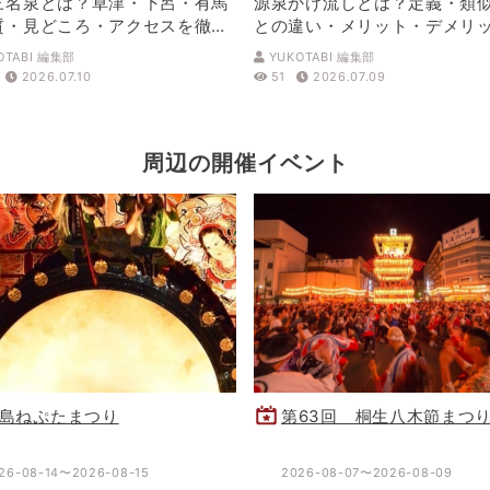
三名泉とは？草津・下呂・有馬
源泉かけ流しとは？定義・類
質・見どころ・アクセスを徹底
との違い・メリット・デメリ
解説
OTABI 編集部
YUKOTABI 編集部
2026.07.10
51
2026.07.09
周辺の開催イベント
島ねぷたまつり
第63回 桐生八木節まつ
26-08-14〜2026-08-15
2026-08-07〜2026-08-09