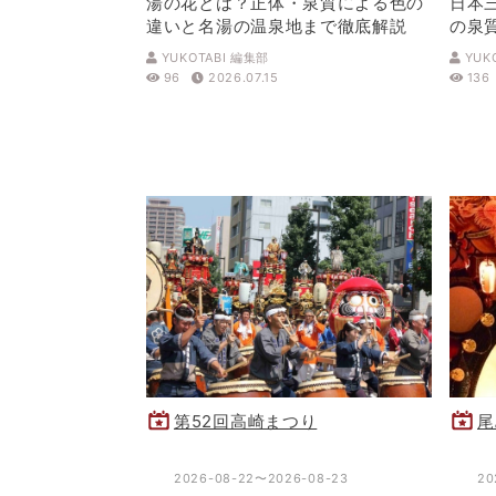
湯の花とは？正体・泉質による色の
日本
違いと名湯の温泉地まで徹底解説
の泉
解説
YUKOTABI 編集部
YUK
96
2026.07.15
136
第52回高崎まつり
尾
2026-08-22〜2026-08-23
20