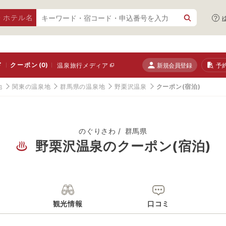
・ホテル名
ド
クーポン
(0)
新規会員登録
予
温泉旅行メディア
地
関東の温泉地
群馬県の温泉地
野栗沢温泉
クーポン(宿泊)
のぐりさわ
群馬県
野栗沢温泉のクーポン(宿泊)
観光情報
口コミ