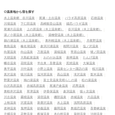
○温泉地から宿を探す
水上温泉郷 谷川温泉
尾瀬・土出温泉
バラギ高原温泉
応徳温泉
川場温泉
下仁田温泉
高崎観音山温泉
嬬恋バラギ温泉
尾瀬片品温泉
上の原温泉（水上温泉郷）
谷川温泉（水上温泉郷）
湯ノ小屋温泉（水上温泉郷）
湯檜曽温泉（水上温泉郷）
鵜の瀬温泉（水上温泉郷）
奥利根温泉（水上温泉郷）
月夜野温泉
敷島温泉
榛名湖温泉
倉渕川浦温泉
相間川温泉
塩ノ沢温泉
向屋温泉
向山温泉
万座温泉
湯端温泉
寄居山温泉
猪ノ田温泉
大胡温泉
大島鉱泉温泉
おのがみ温泉
座禅温泉
たんげ温泉
幡谷温泉
花咲温泉
半出来・吾妻温泉
尻焼温泉
大塚温泉
奥平温泉
川中温泉
小野上温泉
温泉センター諏訪の湯
桜川温泉
真沢温泉
猿川温泉
塩河原温泉
高山温泉
滝沢温泉
梨木温泉
野栗沢温泉
鳩の湯温泉
富士見温泉見晴らしの湯
松の湯温泉
白沢高原温泉
赤城高原温泉
尾瀬戸倉温泉
武尊温泉
奥軽井沢温泉
草津温泉
伊香保温泉
倉渕温泉
猿ヶ京温泉
川古温泉
霧積温泉
湯宿温泉
磯部温泉
赤城温泉
片品温泉
上牧温泉
沢渡温泉
新鹿沢温泉
水上温泉
浅間高原温泉
老神温泉
鬼押温泉
妙義温泉
藤岡温泉
奥嬬恋温泉
吾妻峡温泉
北橘温泉
花敷温泉
藪塚温泉
本白根温泉
薬師温泉
法師温泉