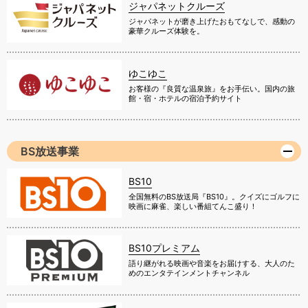
ジャパネットクルーズ
ジャパネットが磨き上げたおもてなしで、感動の
豪華クルーズ体験を。
ゆこゆこ
お客様の『良質な温泉旅』をお手伝い。国内の旅
館・宿・ホテルの宿泊予約サイト
BS放送事業
BS10
全国無料のBS放送局『BS10』。クイズにゴルフに
映画に麻雀、楽しい番組てんこ盛り！
BS10プレミアム
語り継がれる映画や音楽をお届けする、大人のた
めのエンタテインメントチャンネル