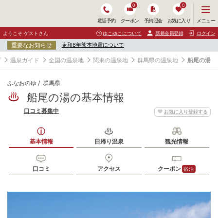
0
0
メ
メニュー
電話予約
クーポン
予約照会
お気に入り
ニ
ュ
ようこそ ゲストさん
ゆこゆこについて
新規会員登録
ログイン
ー
重要なお知らせ
令和8年熊本地震について
を
開
プ
温泉ガイド
全国の温泉地
関東の温泉地
群馬県の温泉地
船尾の湯
く
ふなおのゆ
群馬県
船尾の湯の基本情報
口コミ募集中
お気に入り登録する
基本情報
日帰り温泉
観光情報
口コミ
アクセス
クーポン
宿泊