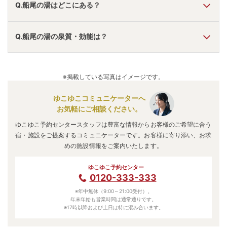
Q.船尾の湯はどこにある？
A.
船尾の湯
は、
群馬県北群馬郡吉岡町漆原
にあります。
Q.船尾の湯の泉質・効能は？
車でお越しの方は、渋川伊香保ICから車で約8分。
電車でお越しの方は、群馬総社駅からタクシーで約5分。
船尾の湯
のアクセス情報の詳細は
こちら
。
A.
泉質は
炭酸水素塩泉、塩化物泉
などで、効能は
神経痛、リ
ウマチ、関節痛、疲労、婦人病、胃腸病、冷え性、動脈硬
※掲載している写真はイメージです。
化、皮膚病、打撲、糖尿病
などと言われています。
ゆこゆこコミュニケーターへ
お気軽にご相談ください。
ゆこゆこ予約センタースタッフは豊富な情報からお客様のご希望に合う
宿・施設をご提案するコミュニケーターです。お客様に寄り添い、お求
めの施設情報をご案内いたします。
ゆこゆこ予約センター
0120-333-333
※年中無休（9:00～21:00受付）。
年末年始も営業時間は通常通りです。
※17時以降および土日は特に混み合います。