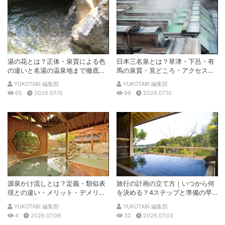
湯の花とは？正体・泉質による色
日本三名泉とは？草津・下呂・有
の違いと名湯の温泉地まで徹底解
馬の泉質・見どころ・アクセスを
説
徹底解説
YUKOTABI 編集部
YUKOTABI 編集部
65
2026.07.15
99
2026.07.10
源泉かけ流しとは？定義・類似表
旅行の計画の立て方｜いつから何
現との違い・メリット・デメリッ
を決める？4ステップと準備の早
トを解説
見表
YUKOTABI 編集部
YUKOTABI 編集部
4
2026.07.09
32
2026.07.03