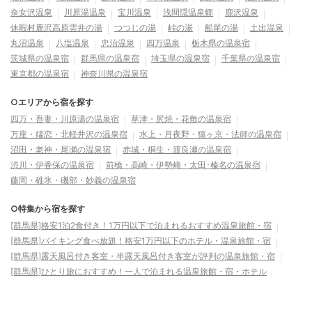
奈女沢温泉
川原湯温泉
宝川温泉
浅間隠温泉郷
鹿沢温泉
休暇村鹿沢高原雲井の湯
つつじの湯
峠の湯
船尾の湯
土出温泉
丸沼温泉
八塩温泉
忠治温泉
四万温泉
栃木県の温泉宿
茨城県の温泉宿
群馬県の温泉宿
埼玉県の温泉宿
千葉県の温泉宿
東京都の温泉宿
神奈川県の温泉宿
○エリアから宿を探す
四万・吾妻・川原湯の温泉宿
草津・尻焼・花敷の温泉宿
万座・嬬恋・北軽井沢の温泉宿
水上・月夜野・猿ヶ京・法師の温泉宿
沼田・老神・尾瀬の温泉宿
赤城・桐生・渡良瀬の温泉宿
渋川・伊香保の温泉宿
前橋・高崎・伊勢崎・太田･榛名の温泉宿
藤岡・碓氷・磯部・妙義の温泉宿
○特集から宿を探す
[群馬県]格安1泊2食付き！1万円以下で泊まれるおすすめ温泉旅館・宿
[群馬県]バイキング食べ放題！格安1万円以下のホテル・温泉旅館・宿
[群馬県]露天風呂付き客室・半露天風呂付き客室が評判の温泉旅館・宿
[群馬県]ひとり旅におすすめ！一人で泊まれる温泉旅館・宿・ホテル