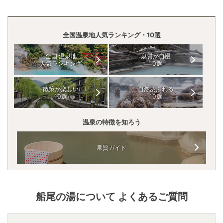
全国温泉地人気ランキング・10選
全国 温泉地
泉質が自慢
人気ランキング
10選
散策が楽しい
自然あふれる
10選
10選
温泉の特徴を知ろう
泉質ガイド
船尾の湯
について よくあるご質問