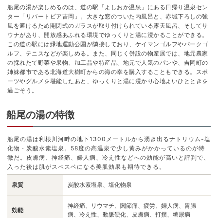
船尾の湯が楽しめるのは、道の駅「よしおか温泉」にある日帰り温泉セン
ター「リバートピア吉岡」。大きな窓のついた内風呂と、赤城下ろしの強
風を避けるため開閉式のガラスが取り付けられている露天風呂、そしてサ
ウナがあり、開放感あふれる環境でゆっくりと湯に浸かることができる。
この道の駅には緑地運動公園が隣接しており、ケイマンゴルフやパークゴ
ルフ、テニスなどが楽しめる。また、同じく併設の物産展では、地元農家
の採れたて野菜や果物、加工品や特産品、地元で人気のパンや、吉岡町の
姉妹都市である北海道大樹町からの海の幸を購入することもできる。スポ
ーツやグルメを堪能したあと、ゆっくりと湯に浸かり心地よいひとときを
過ごそう。
船尾の湯の特徴
船尾の湯は利根川河畔の地下1300メートルから湧き出るナトリウム-塩
化物・炭酸水素塩泉。58度の高温泉で少し黄みがかかっているのが特
徴だ。皮膚病、神経痛、婦人病、冷え性などへの効能が高いと評判で、
入った後は肌がスベスベになる美肌効果も期待できる。
泉質
炭酸水素塩泉、塩化物泉
神経痛、リウマチ、関節痛、疲労、婦人病、胃腸
効能
病、冷え性、動脈硬化、皮膚病、打撲、糖尿病