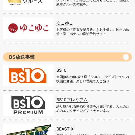
ジャパネットが磨き上げたおもてなしで、感動の
豪華クルーズ体験を。
ゆこゆこ
お客様の『良質な温泉旅』をお手伝い。国内の旅
館・宿・ホテルの宿泊予約サイト
BS放送事業
BS10
全国無料のBS放送局『BS10』。クイズにゴルフに
映画に麻雀、楽しい番組てんこ盛り！
BS10プレミアム
語り継がれる映画や音楽をお届けする、大人のた
めのエンタテインメントチャンネル
BEAST X