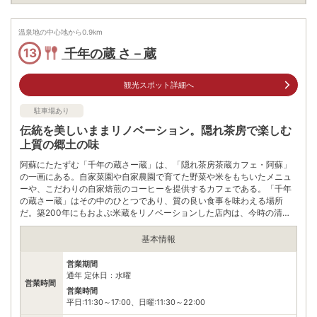
大人中学生以上1500円、小学生1200円、3才以上800円、3才未
料金
満500円
温泉地の中心地から
0.9
km
住所
千年の蔵 さ－蔵
13
熊本県阿蘇市西町1003－3
車
観光スポット詳細へ
アクセス
九州自動車道『熊本ＩＣ』より国道57号線を大分方面に約60分
公共交通機関
駐車場あり
JR豊肥本線で熊本駅から約一時間半、いこいの村駅下車、いこ
伝統を美しいままリノベーション。隠れ茶房で楽しむ
いの村駅よりおよそ1ｋｍ徒歩で約20分
上質の郷土の味
駐車場
無料（30台）
阿蘇にたたずむ「千年の蔵さー蔵」は、「隠れ茶房茶蔵カフェ・阿蘇」
の一画にある。自家菜園や自家農園で育てた野菜や米をもちいたメニュ
電話番号
967340100
ーや、こだわりの自家焙煎のコーヒーを提供するカフェである。「千年
の蔵さー蔵」はその中のひとつであり、質の良い食事を味わえる場所
※ 掲載情報は変更になる場合があります。最新の内容はご利用前にご自身でお
だ。築200年にもおよぶ米蔵をリノベーションした店内は、今時の清潔
問合せください。
感を醸し出しつつも、美しい梁や柱が積み重ねた伝統と歴史を感じさせ
※ 料金情報は税込・税抜表記が混ざっております。正しい金額はご利用前にご
てくれる。肥後赤うし、ヤマメ、地鶏など、地元の食を雰囲気たっぷり
基本情報
自身でお問合せください。
の囲炉裏で焼いて食べられるのも「千年の蔵さー蔵」ならではの楽しみ
だ。
営業期間
通年 定休日：水曜
営業時間
営業時間
平日:11:30～17:00、日曜:11:30～22:00