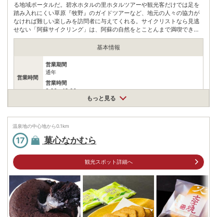
る地域ポータルだ。碧水ホタルの里ホタルツアーや観光客だけでは足を
踏み入れにくい草原『牧野』のガイドツアーなど、地元の人々の協力が
なければ難しい楽しみを訪問者に与えてくれる。サイクリストなら見逃
せない「阿蘇サイクリング」は、阿蘇の自然をとことんまで満喫でき
る。ミルクやウインナーなど阿蘇の素材で作られた特産品の数々の取り
扱いもチェックしたい。いずれも国内外で高い評価を受け、道の駅阿蘇
基本情報
でしかお目にかかれない逸品だ。公式サイトは日本語のほか英語・フラ
ンス語での発信もおこなっており、阿蘇の魅力を積極的に世界に広めて
営業期間
いる。
通年
営業時間
営業時間
9:00～18:00
もっと見る
ゆず萌えいも萌え各650円『10個入り』、飲むヨーグルト『小』
料金
250円
温泉地の中心地から
0.1
km
住所
菓心なかむら
17
熊本県阿蘇市黒川1440-1
車
アクセス
熊本ICより国道57号線を阿蘇方面へ約50分
観光スポット詳細へ
公共交通機関
JR熊本駅より豊肥本線『阿蘇方面行き』約90分、阿蘇駅下車
駐車場
無料（164台）
電話番号
967355088