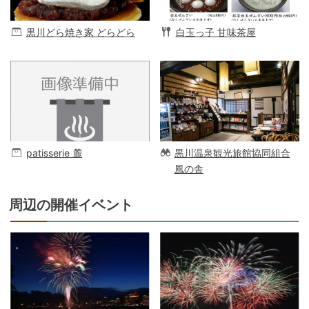
黒川どら焼き家 どらどら
白玉っ子 甘味茶屋
patisserie 麓
黒川温泉観光旅館協同組合
風の舎
周辺の開催イベント