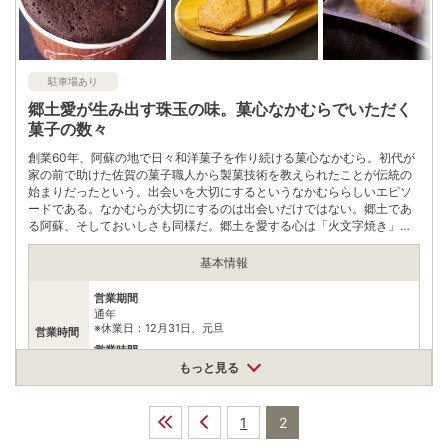
※ 掲載情報は変更になる場合があります。最新の内容はご利用前にご自身でお
問合せください。
※ 料金情報は税込・税抜表記が混ざっております。正しい金額はご利用前にご
自身でお問合せください。
駐車場あり
郷土愛が生み出す珠玉の味。菓心なかむらでいただく
菓子の数々
創業60年、阿蘇の地で日々和洋菓子を作り続ける菓心なかむら。初代が
家の前で助けた佐賀の菓子職人から製菓技術を教えられたことが伝統の
始まりだったという。出会いを大切にするというなかむららしいエピソ
ードである。なかむらが大切にするのは出会いだけではない。郷土であ
る阿蘇、そしておいしさも同様だ。郷土を愛する心は「火文字焼き」
「中岳ショコラ」など阿蘇にちなんだ菓子を生み出した。素材にもこだ
わりぬき、阿蘇で採れる高品質のものが使われている。オリジナルクッ
基本情報
キーの発注も可能。和洋を問わず生み出される菓子の数々は、菓心なか
むらのこだわりとともに、人や郷土への深い愛情を感じさせてくれる。
営業期間
通年
※休業日：12月31日、元旦
営業時間
営業時間
9:00～19:00
もっと見る
料金
中岳ショコラ210円『税込』
1
2
住所