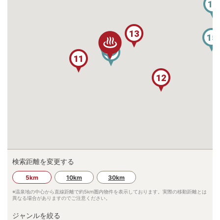
14
13
15
16
17
11
12
検索距離を変更する
5km
10km
30km
※温泉地の中心から直線距離で約
5km
圏内物件を表示しております。実際の移動距離とは
異なる場合がありますのでご注意ください。
ジャンルを絞る