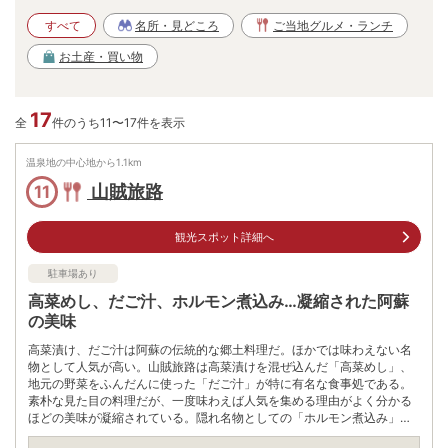
すべて
名所・見どころ
ご当地グルメ・ランチ
お土産・買い物
17
全
件のうち11〜17件を表示
温泉地の中心地から
1.1
km
山賊旅路
11
観光スポット詳細へ
駐車場あり
高菜めし、だご汁、ホルモン煮込み…凝縮された阿蘇
の美味
高菜漬け、だご汁は阿蘇の伝統的な郷土料理だ。ほかでは味わえない名
物として人気が高い。山賊旅路は高菜漬けを混ぜ込んだ「高菜めし」、
地元の野菜をふんだんに使った「だご汁」が特に有名な食事処である。
素朴な見た目の料理だが、一度味わえば人気を集める理由がよく分かる
ほどの美味が凝縮されている。隠れ名物としての「ホルモン煮込み」も
味わいたい。自家製の米と驚くほどよくマッチし、その相性にうっとり