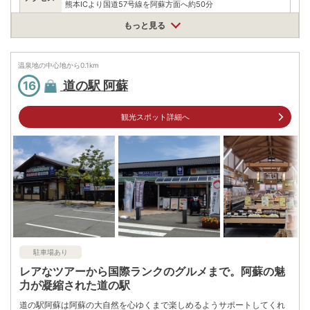
熊本ICより国道57号線を阿蘇方面へ約50分
公共交通機関
もっと見る
JR熊本駅より豊肥本線『阿蘇方面行き』約90分、阿蘇駅下車
駐車場
無料（164台）
温泉地の中心地から
0.1
km
電話番号
967228817
道の駅 阿蘇
16
※ 掲載情報は変更になる場合があります。最新の内容はご利用前にご自身でお
問合せください。
観光スポット詳細へ
※ 料金情報は税込・税抜表記が混ざっております。正しい金額はご利用前にご
自身でお問合せください。
駐車場あり
レアなツアーから国際ランクのグルメまで。阿蘇の魅
力が凝縮された道の駅
道の駅阿蘇は阿蘇の大自然を心ゆくまで楽しめるようサポートしてくれ