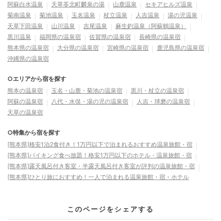
阿蘇白水温泉
天草苓北町麟泉の湯
山鹿温泉
セキアヒルズ温泉
菊南温泉
菊池温泉
玉名温泉
杖立温泉
人吉温泉
湯の児温泉
天草下田温泉
山川温泉
吉尾温泉
麻生釣温泉（阿蘇鶴温泉）
黒川温泉
福岡県の温泉宿
佐賀県の温泉宿
長崎県の温泉宿
熊本県の温泉宿
大分県の温泉宿
宮崎県の温泉宿
鹿児島県の温泉宿
沖縄県の温泉宿
○エリアから宿を探す
熊本の温泉宿
玉名・山鹿・菊池の温泉宿
黒川・杖立の温泉宿
阿蘇の温泉宿
八代・水俣・湯の児の温泉宿
人吉・球磨の温泉宿
天草の温泉宿
○特集から宿を探す
[熊本県]格安1泊2食付き！1万円以下で泊まれるおすすめ温泉旅館・宿
[熊本県]バイキング食べ放題！格安1万円以下のホテル・温泉旅館・宿
[熊本県]露天風呂付き客室・半露天風呂付き客室が評判の温泉旅館・宿
[熊本県]ひとり旅におすすめ！一人で泊まれる温泉旅館・宿・ホテル
このページをシェアする