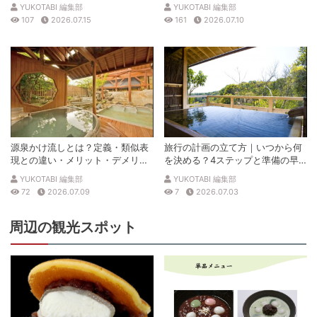
説
徹底解説
YUKOTABI 編集部
YUKOTABI 編集部
107
2026.07.15
161
2026.07.10
源泉かけ流しとは？定義・類似表
旅行の計画の立て方｜いつから何
現との違い・メリット・デメリッ
を決める？4ステップと準備の早
トを解説
見表
YUKOTABI 編集部
YUKOTABI 編集部
72
2026.07.09
7
2026.07.03
周辺の観光スポット