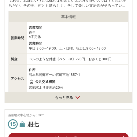
である。老舗というと伝統的な堅苦しい文房具が多いのでは？と思いが
ちだが、その実、何とも愛らしく、そして楽しい文房具がそろってい
る。とくに水に濡れると文字が浮かび上がるおみくじは参拝客にとって
必見の品だ。丹波屋の前にある湧き水につければ内容が楽しめる。ほか
基本情報
にも創意工夫にあふれた文房具、シンプルながらもキュートなデザイン
のマグカップ、トートなど、思わず手に取りたくなるものばかりであ
営業期間
る。
通年
※不定休
営業時間
営業時間
平日:8:00～19:00、土・日曜、祝日は9:00～18:00
料金
ペンのような付箋《ペントネ》770円、おみくじ300円
住所
熊本県阿蘇市一の宮町宮地1857-1
アクセス
公共交通機関
宮地駅より徒歩約20分
もっと見る
駐車場
無料（1台）
電話番号
967220115
温泉地の中心地から
3.3
km
※ 掲載情報は変更になる場合があります。最新の内容はご利用前にご自身でお
柑七
15
問合せください。
※ 料金情報は税込・税抜表記が混ざっております。正しい金額はご利用前にご
自身でお問合せください。