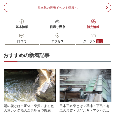
熊本県阿蘇市黒川1490-2
車
熊本県の観光イベント情報へ
アクセス
JR阿蘇駅から約2分
公共交通機関
JR阿蘇駅より徒歩約3分
基本情報
日帰り温泉
観光情報
駐車場
無料（6台）
電話番号
967340321
口コミ
アクセス
クーポン
宿泊
※ 掲載情報は変更になる場合があります。最新の内容はご利用前にご自身でお
問合せください。
おすすめの新着記事
※ 料金情報は税込・税抜表記が混ざっております。正しい金額はご利用前にご
自身でお問合せください。
湯の花とは？正体・泉質による色
日本三名泉とは？草津・下呂・有
の違いと名湯の温泉地まで徹底解
馬の泉質・見どころ・アクセスを