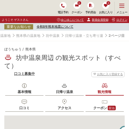
0
0
メ
メニュー
電話予約
クーポン
予約照会
お気に入り
ニ
ュ
ようこそ ゲストさん
ゆこゆこについて
新規会員登録
ログイン
ー
重要なお知らせ
令和8年熊本地震について
を
開
の温泉地
熊本県の温泉地
坊中温泉
日帰り温泉・立ち寄り湯
2ページ目
く
ぼうちゅう
熊本県
坊中温泉周辺 の観光スポット（すべ
て）
口コミ募集中
お気に入り登録する
基本情報
日帰り温泉
観光情報
口コミ
アクセス
クーポン
宿泊