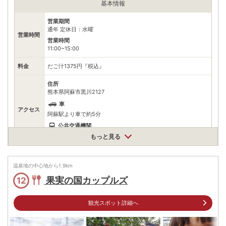
することだろう。気前良く盛られるそのボリュームにも驚きだ。たっぷ
基本情報
りと美味を味わえる。ぜひお腹をすかせてから訪問したい。
営業期間
通年 定休日：水曜
営業時間
営業時間
11:00~15:00
料金
だご汁1375円『税込』
住所
熊本県阿蘇市黒川2127
車
アクセス
阿蘇駅より車で約5分
公共交通機関
阿蘇駅から徒歩約15分
もっと見る
駐車場
無料（50台）
温泉地の中心地から
1.9
km
電話番号
967342011
果実の国カップルズ
12
※ 掲載情報は変更になる場合があります。最新の内容はご利用前にご自身でお
問合せください。
観光スポット詳細へ
※ 料金情報は税込・税抜表記が混ざっております。正しい金額はご利用前にご
自身でお問合せください。