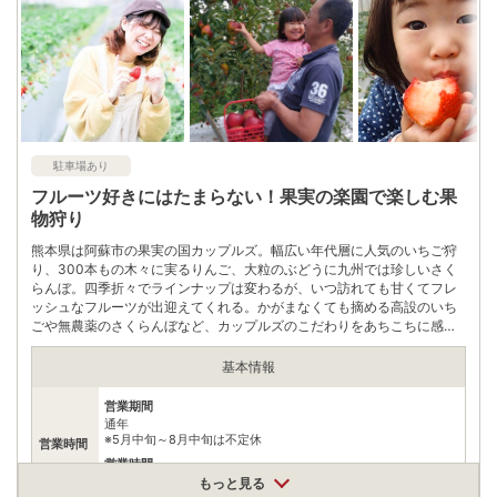
駐車場あり
フルーツ好きにはたまらない！果実の楽園で楽しむ果
物狩り
熊本県は阿蘇市の果実の国カップルズ。幅広い年代層に人気のいちご狩
り、300本もの木々に実るりんご、大粒のぶどうに九州では珍しいさく
らんぼ。四季折々でラインナップは変わるが、いつ訪れても甘くてフレ
ッシュなフルーツが出迎えてくれる。かがまなくても摘める高設のいち
ごや無農薬のさくらんぼなど、カップルズのこだわりをあちこちに感じ
られ、安心してフルーツ狩りを楽しめるだろう。併設のカフェではカッ
プルズで収穫したフルーツを使った自家製のアップルパイやジャム、い
基本情報
ちごのソフトクリームなどが提供されている。
営業期間
通年
※5月中旬～8月中旬は不定休
営業時間
営業時間
平日:10:30～15:00、土曜:10:30～16:30、日祝:10:00～16:30
もっと見る