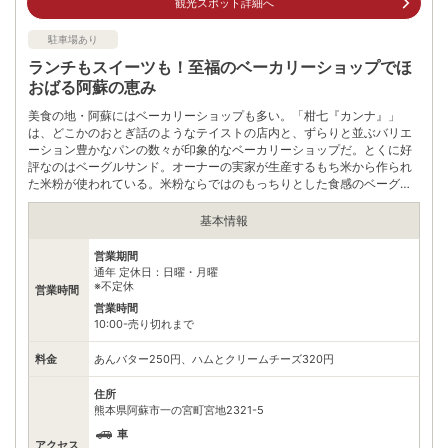
観光スポット詳細へ
駐車場あり
ランチもスイーツも！至福のベーカリーショップでほ
おばる阿蘇の恵み
美食の地・阿蘇にはベーカリーショップも多い。「柑七『カンナ』」
は、どこかのおとぎ話のようなテイストの店内と、ずらりと並ぶバリエ
ーション豊かなパンの数々が印象的なベーカリーショップだ。とくに好
評なのはベーグルサンド。オーナーの実家が生産するもち米から作られ
た米粉が使われている。米粉ならではのもっちりとした食感のベーグル
は、店内でベーグルサンドにしてもらうこともできる。クリームチーズ
やベーコンを使った食事系、はちみつやフルーツ、あんをつかったスイ
基本情報
ーツ系など、好みに合わせたセレクトが可能だ。一度食べればやみつき
になる人も多く、パン愛好家なら見逃せないショップである。
営業期間
通年 定休日：日曜・月曜
※不定休
営業時間
営業時間
10:00-売り切れまで
料金
あんバター250円、ハムとクリームチーズ320円
住所
熊本県阿蘇市一の宮町宮地2321-5
車
アクセス