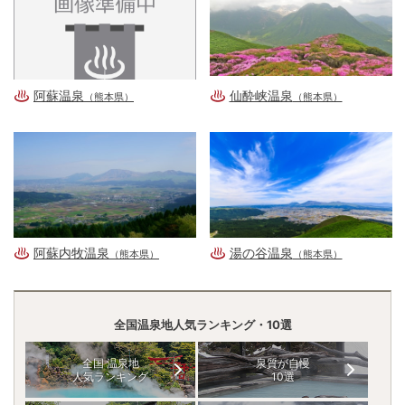
阿蘇温泉
仙酔峡温泉
（熊本県）
（熊本県）
阿蘇内牧温泉
湯の谷温泉
（熊本県）
（熊本県）
全国温泉地人気ランキング・10選
全国 温泉地
泉質が自慢
人気ランキング
10選