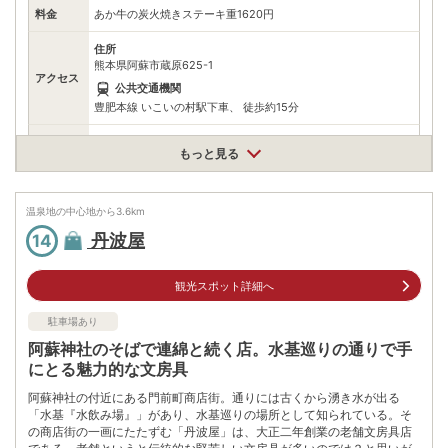
料金
あか牛の炭火焼きステーキ重1620円
住所
熊本県阿蘇市蔵原625-1
アクセス
公共交通機関
豊肥本線 いこいの村駅下車、 徒歩約15分
駐車場
無料（20台）
もっと見る
電話番号
967340087
温泉地の中心地から
※ 掲載情報は変更になる場合があります。最新の内容はご利用前にご自身でお
3.6
km
問合せください。
丹波屋
14
※ 料金情報は税込・税抜表記が混ざっております。正しい金額はご利用前にご
自身でお問合せください。
観光スポット詳細へ
駐車場あり
阿蘇神社のそばで連綿と続く店。水基巡りの通りで手
にとる魅力的な文房具
阿蘇神社の付近にある門前町商店街。通りには古くから湧き水が出る
「水基『水飲み場』」があり、水基巡りの場所として知られている。そ
の商店街の一画にたたずむ「丹波屋」は、大正二年創業の老舗文房具店