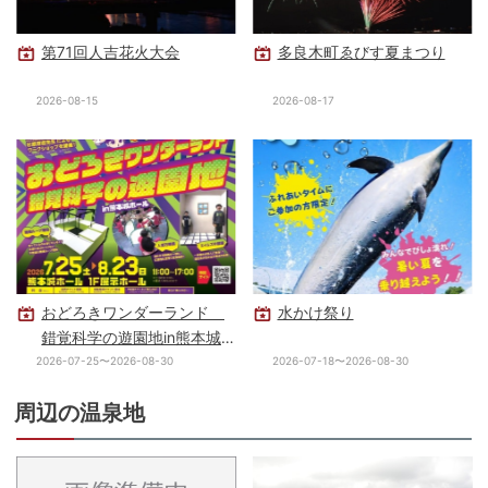
第71回人吉花火大会
多良木町ゑびす夏まつり
2026-08-15
2026-08-17
おどろきワンダーランド
水かけ祭り
錯覚科学の遊園地in熊本城
ホール
2026-07-25〜2026-08-30
2026-07-18〜2026-08-30
周辺の温泉地