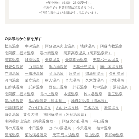
※年中無休（9:00～21:00受付）。
年末年始も営業時間は通常通りです。
※17時以降および土日は特に混み合います。
○温泉地から宿を探す
松島温泉
牛深温泉
阿蘇健康火山温泉
地獄温泉
阿蘇内牧温泉
南阿蘇 栃木温泉
湯の鶴温泉
阿蘇高森温泉（阿蘇温泉郷）
阿蘇温泉
城南温泉
天草温泉
天草柳港温泉
天草パール温泉
日奈久温泉
白川温泉
浜の湯温泉
天草松島温泉
南小国温泉郷
赤瀬温泉
一勝地温泉
産山温泉
扇温泉
御湯船温泉
金桁温泉
河内温泉
菊鹿温泉
熊入温泉
合志温泉
久木野温泉
七城温泉
仙酔峡温泉
託麻温泉
西合志温泉
計石温泉
坊中温泉
湯前温泉
南阿蘇 栃木温泉
滝の上温泉
本渡温泉
鈴ヶ谷温泉
垂玉温泉
湯の谷温泉
岳の湯温泉（熊本県）
地獄谷温泉（熊本県）
守護陣温泉
みやばる温泉
わいた温泉郷
赤水温泉
湯浦温泉
白金温泉 黄金の湯
南阿蘇温泉（阿蘇温泉郷）
南阿蘇俵山温泉（阿蘇温泉郷）
阿蘇火の山温泉
平山温泉
田の原温泉
小田温泉
はげの湯温泉
小天温泉
植木温泉
荒尾温泉
菊池渓谷温泉
天草 弓ヶ浜温泉
湯山温泉
満願寺温泉