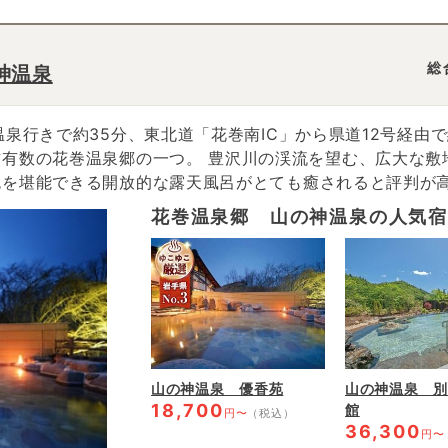
総
神温泉
泉行きで約35分、東北道「花巻南IC」から県道12号経由
渓流を望む、広大な敷地に立つ「優香苑 （旧 幸迎館）」
色を堪能できる開放的な露天風呂がとても癒されると評判が
ている。 名前の由来は、山の神様を祀っていると崇められる「山?
花巻温泉郷 山の神温泉の人気
ら、山の神様が居る地に湧いた温泉であることから名付けら
格別だ。
山の神温泉 優香苑
山の神温泉 別
18,700
館
円〜
（税込）
36,300
円〜