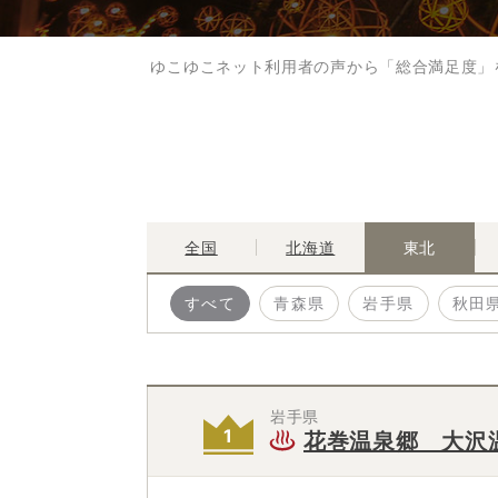
ゆこゆこネット利用者の声から「総合満足度」
全国
北海道
東北
すべて
青森県
岩手県
秋田
岩手県
花巻温泉郷 大沢