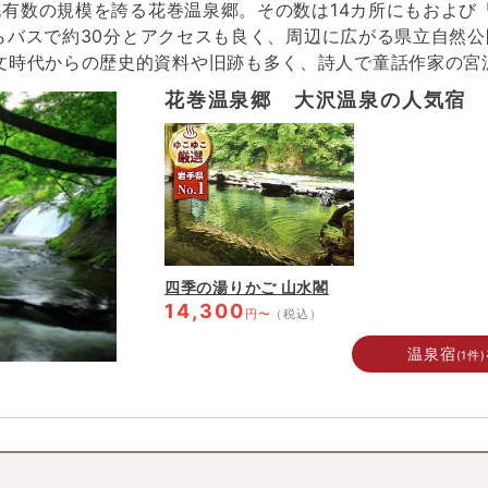
有数の規模を誇る花巻温泉郷。その数は14カ所にもおよび
らバスで約30分とアクセスも良く、周辺に広がる県立自然
とされる北上山地の最高峰・早池峰山や樹齢900年を誇る
花巻温泉郷 大沢温泉の人気宿
跡や偉人たちの足跡を辿るべく市内を観光した後は、肌触りの良い温泉
四季の湯りかご 山水閣
14,300
円〜
（税込）
温泉宿
(1件)