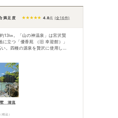
合満足度
4.8
点
(全16件)
で約13㎞。「山の神温泉」は宮沢賢
高い。四種の源泉を贅沢に使用した
宿
れたとか。宮沢賢治が愛した花巻の
墅 清流
（税込）