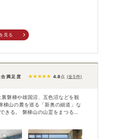
を見る
総合満足度
4.8
点
(全5件)
は裏磐梯や雄国沼、五色沼などを観
霊をまつる磐
都から移植したと伝えられる会津五桜
所が静かにたたずんでいる。