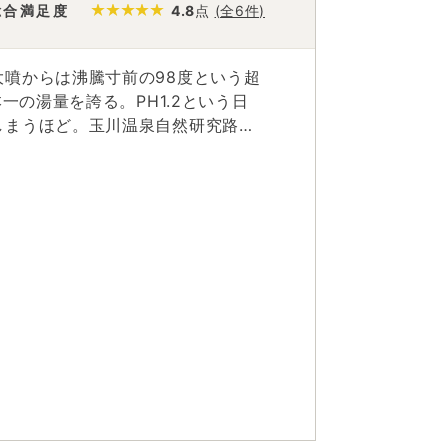
総合満足度
4.8
点
(全6件)
噴からは沸騰寸前の98度という超
一の湯量を誇る。PH1.2という日
しまうほど。玉川温泉自然研究路脇
にゴザを敷き、横になると岩盤を通
パワースポットとしても広まり、一