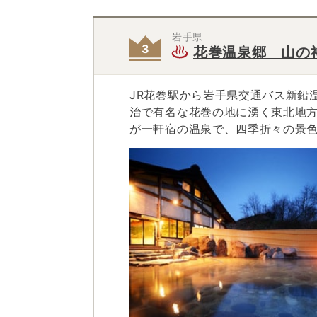
岩手県
花巻温泉郷 山の
JR花巻駅から岩手県交通バス新鉛温
治で有名な花巻の地に湧く東北地方有数の花巻温泉郷の一つ。 豊沢川の
が一軒宿の温泉で、四季折々の景
源泉かけ流しの天然温泉はまるで化粧 水のようなとろみを帯び
（やまずみ）神社」があることか
夜空を見ながらの湯浴みは、また