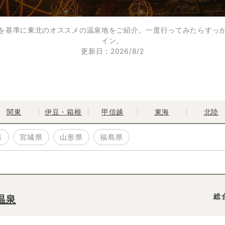
を基準に東北のオススメの温泉地をご紹介。一度行ってみたらすっ
イン。
更新日：2026/8/2
関東
伊豆・
箱根
甲信越
東海
北陸
県
宮城県
山形県
福島県
総
温泉