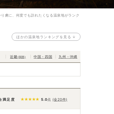
かり虜に、何度でも訪れたくなる温泉地がランク
ほかの温泉地ランキングを見る
近畿
中国・
四国
九州・
沖縄
(関西)
合満足度
5.0
点
(全20件)