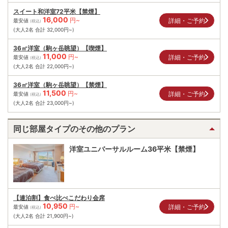
スイート和洋室72平米【禁煙】
16,000
円~
詳細・ご予約
最安値
(税込)
(大人2名 合計
32,000
円~)
36㎡洋室（駒ヶ岳眺望）【喫煙】
11,000
円~
詳細・ご予約
最安値
(税込)
(大人2名 合計
22,000
円~)
36㎡洋室（駒ヶ岳眺望）【禁煙】
11,500
円~
詳細・ご予約
最安値
(税込)
(大人2名 合計
23,000
円~)
同じ部屋タイプのその他のプラン
洋室ユニバーサルルーム36平米【禁煙】
【連泊割】食べ比べこだわり会席
10,950
円~
詳細・ご予約
最安値
(税込)
(大人2名 合計
21,900
円~)