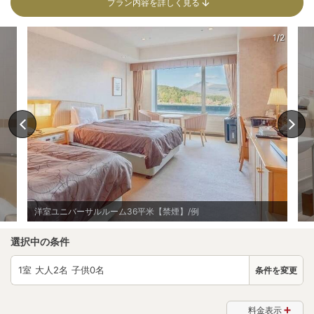
プラン内容を詳しく見る
1/2
洋室ユニバーサルルーム36平米【禁煙】/例
選択中の条件
1
室 大人
2
名 子供
0
名
条件を変更
料金表示