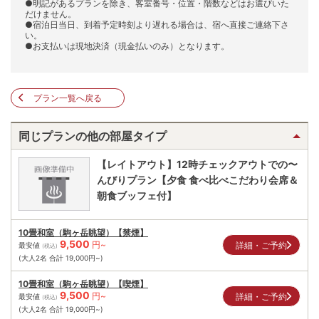
●明記があるプランを除き、客室番号・位置・階数などはお選びいた
だけません。
●宿泊日当日、到着予定時刻より遅れる場合は、宿へ直接ご連絡下さ
い。
●お支払いは現地決済（現金払いのみ）となります。
プラン一覧へ戻る
同じプランの他の部屋タイプ
【レイトアウト】12時チェックアウトでの〜
んびりプラン【夕食 食べ比べこだわり会席＆
朝食ブッフェ付】
10畳和室（駒ヶ岳眺望）【禁煙】
9,500
円~
詳細・ご予約
最安値
(税込)
(大人2名 合計
19,000
円~)
10畳和室（駒ヶ岳眺望）【喫煙】
9,500
円~
詳細・ご予約
最安値
(税込)
(大人2名 合計
19,000
円~)