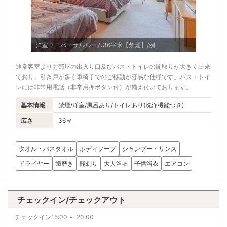
洋室ユニバーサルルーム36平米【禁煙】/例
ユニバー
通常客室よりお部屋の出入り口及びバス・トイレの間取りが大きく出来
ており、引き戸が多く車椅子でのご移動が容易な仕様です。バス・トイ
レには非常用電話（非常用押ボタン付）が備え付いております。
基本情報
禁煙/洋室/風呂あり/トイレあり(洗浄機能つき)
広さ
36㎡
タオル・バスタオル
ボディソープ
シャンプー・リンス
ドライヤー
歯磨き
髭剃り
大人浴衣
子供浴衣
エアコン
チェックイン/チェックアウト
チェックイン15:00 ～ 20:00