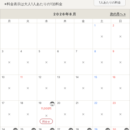
1人あたりの料金
※料金表示は大人1人あたりの1泊料金
2026
年
8
月
次の月へ >
月
火
水
木
金
土
日
1
2
×
×
3
4
5
6
7
8
9
×
×
×
×
×
×
×
10
11
12
13
14
15
16
×
×
×
×
×
×
×
17
18
19
20
21
22
23
11,000
円
×
×
×
×
×
×
×
問合せ
24
25
26
27
28
29
30