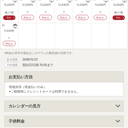
12,000
円
12,500
円
12,000
円
12,500
円
12,000
円
13,500
円
12,000
円
×
×
×
×
×
残り1室
残り1室
予約
問合せ
問合せ
問合せ
問合せ
問合せ
予約
31
11,500
円
×
問合せ
※料金が赤字の場合はこのプランの最安値の日程です。
2999/12/31
販売期限
宿泊日2日前 15:00まで
予約期限
お支払い方法
現地決済（現金払いのみ）
※ご精算時にクレジットカードは利用できません。
カレンダーの見方
子供料金