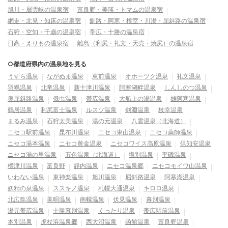
旭川・層雲峡の温泉宿
富良野・美瑛・トマムの温泉宿
網走・北見・知床の温泉宿
釧路・阿寒・根室・川湯・屈斜路の温泉宿
石狩・空知・千歳の温泉宿
帯広・十勝の温泉宿
日高・えりもの温泉宿
離島（利尻・礼文・天売・焼尻）の温泉宿
○都道府県内の温泉地を見る
うずら温泉
ながぬま温泉
東前温泉
オホーツク温泉
礼文温泉
羽幌温泉
北竜温泉
新十津川温泉
阿寒湖畔温泉
しんしのつ温泉
奥屈斜路温泉
俄虫温泉
帯広温泉
大船上の湯温泉
雄阿寒温泉
鶴居温泉
利尻富士温泉
ルスツ温泉
剣淵温泉
枝幸温泉
まるみ温泉
石狩太美温泉
湯の元温泉
八雲温泉（北海道）
ニセコ駅前温泉
昆布川温泉
ニセコ東山温泉
ニセコ薬師温泉
ニセコ湯本温泉
ニセコ黄金温泉
ニセコワイス高原温泉
倶知安温泉
ニセコ湯の里温泉
五色温泉（北海道）
塩別温泉
平磯温泉
標津川温泉
富良野
靜内温泉
ニセコ温泉郷
ニセコモイワ山温泉
いわない温泉
東神楽温泉
旭川温泉
屈斜路温泉
阿寒湖温泉
妖精の泉温泉
ススキノ温泉
札幌大通温泉
キロロ温泉
北広島温泉
美唄温泉
南幌温泉
伏見温泉
幕別温泉
湯元帯広温泉
十勝幕別温泉
くったり温泉
帯広駅前温泉
本別温泉
虎杖浜温泉郷
西大沼温泉
函館温泉
富良野温泉