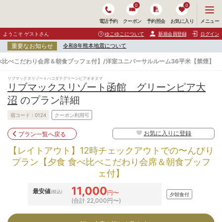
0
0
メ
メニュー
電話予約
クーポン
予約照会
お気に入り
ニ
ュ
ようこそ ゲストさん
ゆこゆこについて
新規会員登録
ログイン
ー
重要なお知らせ
令和8年熊本地震について
を
開
べ比べこだわり会席＆朝食ブッフェ付】/洋室ユニバーサルルーム36平米【禁煙】
く
リブマックスリゾートハコダテグリーンピアオオヌマ
リブマックスリゾート函館 グリーンピア大
沼
のプラン詳細
宿コード :
0124
クーポン利用可
お気に入りに登録
プラン一覧へ戻る
【レイトアウト】12時チェックアウトでの〜んびり
プラン【夕食 食べ比べこだわり会席＆朝食ブッフ
ェ付】
11,000
最安値
(税込)
円〜
夕朝食付
(合計 22,000円〜)