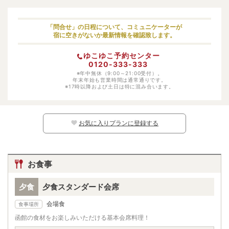
小学生（高学年）
大人料金の70%
小学生（低学年）
大人料金の70%
「問合せ」の日程について、コミュニケーターが
宿に空きがないか最新情報を確認致します。
幼児（寝具・食事あり）
大人料金の50%
ゆこゆこ予約センター
幼児（寝具あり）
3300円
0120-333-333
幼児（食事あり）
※年中無休（9:00～21:00受付）。
2530円
年末年始も営業時間は通常通りです。
※17時以降および土日は特に混み合います。
幼児（寝具・食事なし）
1100円
※日別の料金については、カレンダー上の
マークよりご確認ください。マークのな
い日程ではお子様はご予約いただけません。
お気に入りプランに登録する
お食事
夕食
夕食スタンダード会席
会場食
食事場所
函館の食材をお楽しみいただける基本会席料理！