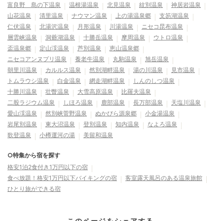
富良野 島の下温泉
温根湯温泉
北見温泉
紋別温泉
神居岩温泉
山花温泉
清里温泉
ナウマン温泉
上の湯温泉郷
支笏湖温泉
仁伏温泉
北湯沢温泉
月形温泉
川湯温泉
ニセコ昆布温泉
層雲峡温泉
洞爺湖温泉
十勝岳温泉
摩周温泉
ウトロ温泉
盃温泉郷
定山渓温泉
芦別温泉
恵山温泉郷
ニセコアンヌプリ温泉
養老牛温泉
丸駒温泉
旭岳温泉
朝里川温泉
カルルス温泉
然別湖畔温泉
湯の川温泉
見市温泉
トムラウシ温泉
白金温泉
網走湖畔温泉
しんのしつ温泉
十勝川温泉
壮瞥温泉
大雪高原温泉
比羅夫温泉
二股ラジウム温泉
しほろ温泉
鹿部温泉
長万部温泉
天塩川温泉
愛山渓温泉
然別峡菅野温泉
ぬかびら源泉郷
小金湯温泉
岩尾別温泉
東大沼温泉
登別温泉
知内温泉
なよろ温泉
歌登温泉
小樽運河の湯
美留和温泉
○特集から宿を探す
格安1泊2食付き1万円以下の宿
食べ放題！格安1万円以下バイキングの宿
客室露天風呂のある温泉旅館
ひとり旅ができる宿
このページをシェアする