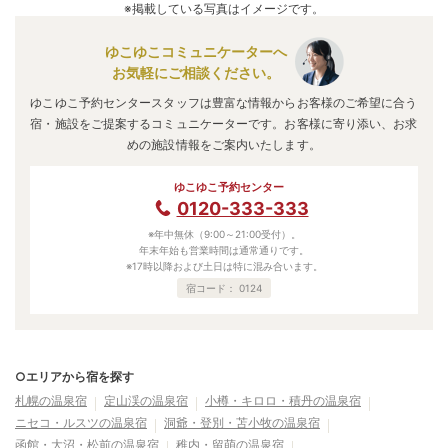
※掲載している写真はイメージです。
ゆこゆこコミュニケーターへ
お気軽にご相談ください。
ゆこゆこ予約センタースタッフは豊富な情報からお客様のご希望に合う
宿・施設をご提案するコミュニケーターです。お客様に寄り添い、お求
めの施設情報をご案内いたします。
ゆこゆこ予約センター
0120-333-333
※年中無休（9:00～21:00受付）。
年末年始も営業時間は通常通りです。
※17時以降および土日は特に混み合います。
宿コード：
0124
○エリアから宿を探す
札幌の温泉宿
定山渓の温泉宿
小樽・キロロ・積丹の温泉宿
ニセコ・ルスツの温泉宿
洞爺・登別・苫小牧の温泉宿
函館・大沼・松前の温泉宿
稚内・留萌の温泉宿