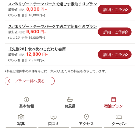
スパ&リゾートテーマパークで過ごす素泊まりプラン
8,000
円~
詳細・ご予約
最安値
(税込)
(大人2名 合計
16,000
円~)
スパ&リゾートテーマパークで過ごす朝食付きプラン
9,500
円~
詳細・ご予約
最安値
(税込)
(大人2名 合計
19,000
円~)
【先割28】食べ比べこだわり会席
12,880
円~
詳細・ご予約
最安値
(税込)
(大人2名 合計
25,760
円~)
※料金は選択中の条件をもとに、大人1人あたりの料金を表示しています。
プラン一覧へ戻る
基本情報
お風呂
宿泊プラン
写真
口コミ
アクセス
クーポン