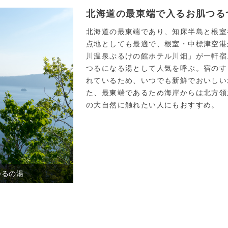
北海道の最東端で入るお肌つる
北海道の最東端であり、知床半島と根室
点地としても最適で、根室・中標津空港
川温泉ぷるけの館ホテル川畑」が一軒宿
つるになる湯として人気を呼ぶ。宿のす
れているため、いつでも新鮮でおいしい
た、最東端であるため海岸からは北方領
の大自然に触れたい人にもおすすめ。
つるの湯
標津川温泉 ぷるけの館 ホテル川畑／【