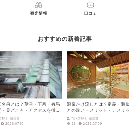
観光情報
口コミ
おすすめの新着記事
三名泉とは？草津・下呂・有馬
源泉かけ流しとは？定義・類
質・見どころ・アクセスを徹底
との違い・メリット・デメリ
解説
OTABI 編集部
YUKOTABI 編集部
2026.07.10
28
2026.07.09