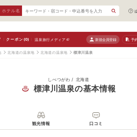
・ホテル名
ド
クーポン
(0)
新規会員登録
予
温泉旅行メディア
地
北海道の温泉地
北海道の温泉地
標津川温泉
しべつがわ
北海道
標津川温泉の基本情報
観光情報
口コミ