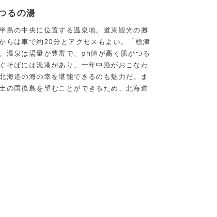
つるの湯
半島の中央に位置する温泉地。道東観光の拠
からは車で約20分とアクセスもよい。「標津
。温泉は湯量が豊富で、ph値が高く肌がつる
ぐそばには漁港があり、一年中漁がおこなわ
北海道の海の幸を堪能できるのも魅力だ。ま
土の国後島を望むことができるため、北海道
露天風呂】
標津川温泉／北海道の最東端で入るお肌つ