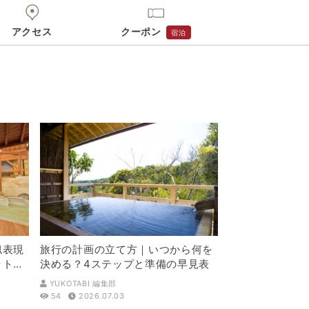
アクセス
クーポン
宿泊
似表現
旅行の計画の立て方｜いつから何を
ットを
決める？4ステップと準備の早見表
YUKOTABI 編集部
54
2026.07.03