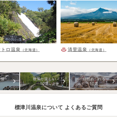
ウトロ温泉
清里温泉
（北海道）
（北海道）
自慢
散策が楽しい
自然あふれる
10選
10選
標津川温泉
について よくあるご質問